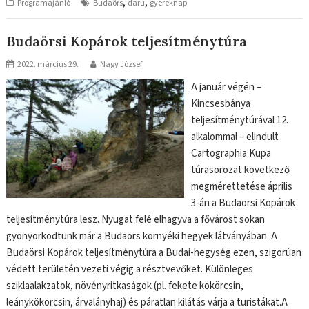
,
,
Programajánló
Budaörs
daru
gyereknap
Budaörsi Kopárok teljesítménytúra
2022. március 29.
Nagy József
A január végén –
Kincsesbánya
teljesítménytúrával 12.
alkalommal – elindult
Cartographia Kupa
túrasorozat következő
megmérettetése április
3-án a Budaörsi Kopárok
teljesítménytúra lesz. Nyugat felé elhagyva a fővárost sokan
gyönyörködtünk már a Budaörs környéki hegyek látványában. A
Budaörsi Kopárok teljesítménytúra a Budai-hegység ezen, szigorúan
védett területén vezeti végig a résztvevőket. Különleges
sziklaalakzatok, növényritkaságok (pl. fekete kökörcsin,
leánykökörcsin, árvalányhaj) és páratlan kilátás várja a turistákat.A