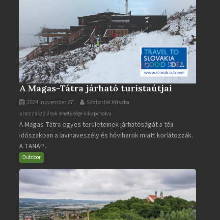
A Magas-Tátra járható turistaútjai
2024. november 27.
Szalontai Kriszta
A
a hozzászólások lehetősége kikapcsolva
A Magas-Tátra egyes területeinek járhatóságát a téli
Magas-
időszakban a lavinaveszély és hóviharok miatt korlátozzák.
Tátra
A TANAP...
járható
turistaútjai
Outdoor
bejegyzéshez