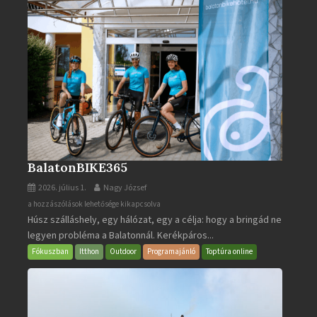
BalatonBIKE365
2026. július 1.
Nagy József
BalatonBIKE365
a hozzászólások lehetősége kikapcsolva
Húsz szálláshely, egy hálózat, egy a célja: hogy a bringád ne
bejegyzéshez
legyen probléma a Balatonnál. Kerékpáros...
Fókuszban
Itthon
Outdoor
Programajánló
Toptúra online