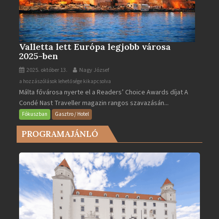
Valletta lett Európa legjobb városa
2025-ben
2025. október 13.
Nagy József
Valletta
a hozzászólások lehetősége kikapcsolva
Málta fővárosa nyerte el a Readers’ Choice Awards díjat A
lett
Condé Nast Traveller magazin rangos szavazásán...
Európa
legjobb
Fókuszban
Gasztro / Hotel
városa
PROGRAMAJÁNLÓ
2025-
ben
bejegyzéshez