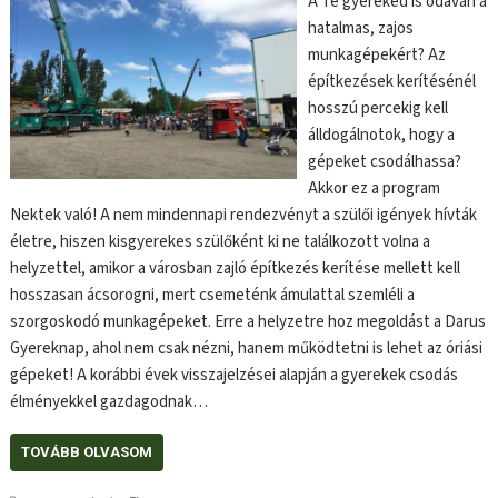
A Te gyereked is odavan a
hatalmas, zajos
munkagépekért? Az
építkezések kerítésénél
hosszú percekig kell
álldogálnotok, hogy a
gépeket csodálhassa?
Akkor ez a program
Nektek való! A nem mindennapi rendezvényt a szülői igények hívták
életre, hiszen kisgyerekes szülőként ki ne találkozott volna a
helyzettel, amikor a városban zajló építkezés kerítése mellett kell
hosszasan ácsorogni, mert csemeténk ámulattal szemléli a
szorgoskodó munkagépeket. Erre a helyzetre hoz megoldást a Darus
Gyereknap, ahol nem csak nézni, hanem működtetni is lehet az óriási
gépeket! A korábbi évek visszajelzései alapján a gyerekek csodás
élményekkel gazdagodnak…
TOVÁBB OLVASOM