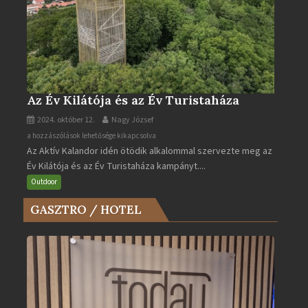
Az Év Kilátója és az Év Turistaháza
2024. október 12.
Nagy József
Az
a hozzászólások lehetősége kikapcsolva
Az Aktív Kalandor idén ötödik alkalommal szervezte meg az
Év
Év Kilátója és az Év Turistaháza kampányt....
Kilátója
és
Outdoor
az
GASZTRO / HOTEL
Év
Turistaháza
bejegyzéshez