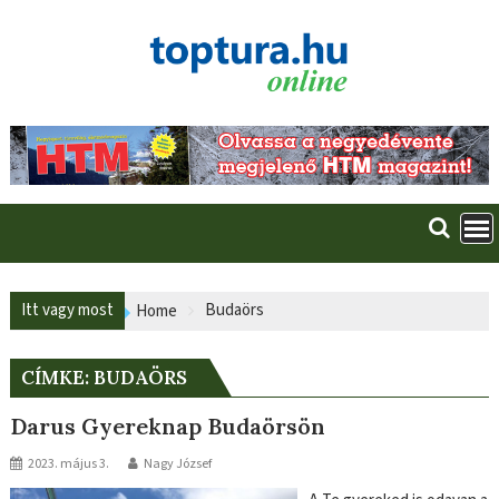
Skip
to
content
Itt vagy most
Budaörs
Home
CÍMKE:
BUDAÖRS
Darus Gyereknap Budaörsön
2023. május 3.
Nagy József