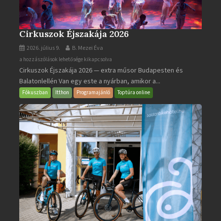
Cirkuszok Éjszakája 2026
2026. július 9.
B. Mezei Éva
Cirkuszok
a hozzászólások lehetősége kikapcsolva
Cirkuszok Éjszakája 2026 — extra műsor Budapesten és
Éjszakája
Balatonlellén Van egy este a nyárban, amikor a...
2026
bejegyzéshez
Fókuszban
Itthon
Programajánló
Toptúra online