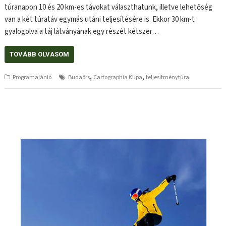
túranapon 10 és 20 km-es távokat választhatunk, illetve lehetőség
van a két túratáv egymás utáni teljesítésére is. Ekkor 30 km-t
gyalogolva a táj látványának egy részét kétszer…
TOVÁBB OLVASOM
,
,
Programajánló
Budaörs
Cartographia Kupa
teljesítménytúra