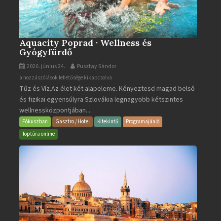
Aquacity Poprad · Wellness és
Gyógyfürdő
2026. június 24.
Pusztay Sándor
Aquacity
a hozzászólások lehetősége kikapcsolva
Tűz és Víz.Az élet két alapeleme. Kényeztesd magad belső
Poprad
és fizikai egyensúlyra Szlovákia legnagyobb kétszintes
·
wellnessközpontjában....
Wellness
és
Fókuszban
Gasztro / Hotel
Kitekintő
Programajánló
Gyógyfürdő
Toptúra online
bejegyzéshez