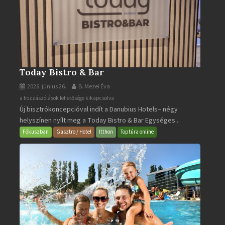
Today Bistro & Bar
2026. június 26.
B. Mezei Éva
Today
a hozzászólások lehetősége kikapcsolva
Új bisztrókoncepcióval indít a Danubius Hotels– négy
Bistro
helyszínen nyílt meg a Today Bistro & Bar Egységes...
&
Bar
Fókuszban
Gasztro / Hotel
Itthon
Toptúra online
bejegyzéshez