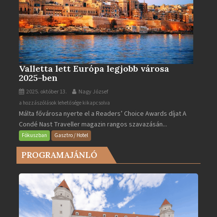
Valletta lett Európa legjobb városa
2025-ben
2025. október 13.
Nagy József
Valletta
a hozzászólások lehetősége kikapcsolva
Málta fővárosa nyerte el a Readers’ Choice Awards díjat A
lett
Condé Nast Traveller magazin rangos szavazásán...
Európa
legjobb
Fókuszban
Gasztro / Hotel
városa
PROGRAMAJÁNLÓ
2025-
ben
bejegyzéshez