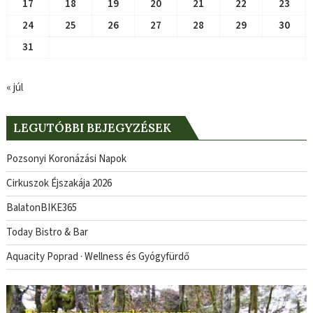
17
18
19
20
21
22
23
24
25
26
27
28
29
30
31
« júl
LEGUTÓBBI BEJEGYZÉSEK
Pozsonyi Koronázási Napok
Cirkuszok Éjszakája 2026
BalatonBIKE365
Today Bistro & Bar
Aquacity Poprad · Wellness és Gyógyfürdő