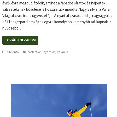
évről évre megduplázódik, amihez a fapados járatok és hajóutak
választékának bővülése is hozzájárul – mondta Nagy Szilvia, a Vár a
Világ utazási iroda ügyvezetője. A nyári utazások eddigi nagyágyúi, a
déli tengerparti országok egyre komolyabb versenytársat kapnak: a
hűvösebb…
TOVÁBB OLVASOM
,
,
Kitekintő
coolcation
nyaralás
vakáció