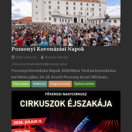
Pozsonyi Koronázási Napok
2026. július 21.
Pusztay Sándor
Pozsonyi
a hozzászólások lehetősége kikapcsolva
Pozsonyi Koronázási Napok 2026 Mária Terézia koronázása
Koronázási
kel életre július 24–26. között Pozsony közel 300 éven...
Napok
bejegyzéshez
Fókuszban
Kitekintő
Programajánló
Toptúra online