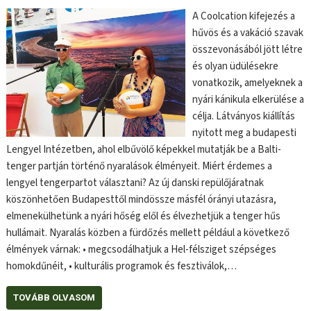
A Coolcation kifejezés a
hűvös és a vakáció szavak
összevonásából jött létre
és olyan üdülésekre
vonatkozik, amelyeknek a
nyári kánikula elkerülése a
célja. Látványos kiállítás
nyitott meg a budapesti
Lengyel Intézetben, ahol elbűvölő képekkel mutatják be a Balti-
tenger partján történő nyaralások élményeit. Miért érdemes a
lengyel tengerpartot választani? Az új danski repülőjáratnak
köszönhetően Budapesttől mindössze másfél órányi utazásra,
elmenekülhetünk a nyári hőség elől és élvezhetjük a tenger hűs
hullámait. Nyaralás közben a fürdőzés mellett például a következő
élmények várnak: • megcsodálhatjuk a Hel-félsziget szépséges
homokdűnéit, • kulturális programok és fesztiválok,…
TOVÁBB OLVASOM