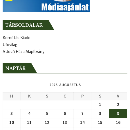
TÁRSOLDALAK
Kornétás Kiadó
Ufóvilág
A Jövő Háza Alapítvány
NAPTÁR
2026. AUGUSZTUS
H
K
S
C
P
S
V
1
2
3
4
5
6
7
8
9
10
11
12
13
14
15
16