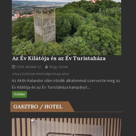
Az Év Kilátója és az Év Turistaháza
2024. október 12.
Nagy József
Az
a hozzászólások lehetősége kikapcsolva
Az Aktív Kalandor idén ötödik alkalommal szervezte meg az
Év
Év Kilátója és az Év Turistaháza kampányt....
Kilátója
és
Outdoor
az
GASZTRO / HOTEL
Év
Turistaháza
bejegyzéshez