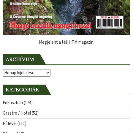
Megjelent a téli HTM magazin.
ARCHÍVUM
Archívum
KATEGÓRIÁK
Fókuszban
(174)
Gasztro / Hotel
(52)
Hírlevél
(111)