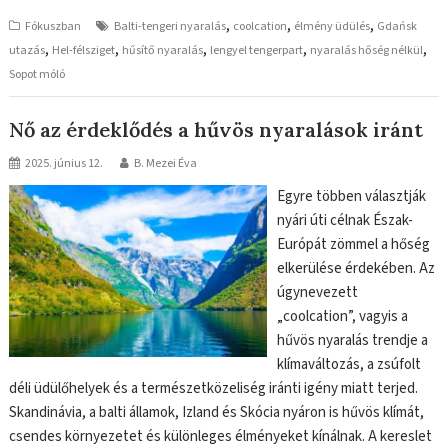
,
,
,
Fókuszban
Balti-tengeri nyaralás
coolcation
élmény üdülés
Gdańsk
,
,
,
,
,
utazás
Hel-félsziget
hűsítő nyaralás
lengyel tengerpart
nyaralás hőség nélkül
Sopot móló
Nő az érdeklődés a hűvös nyaralások iránt
2025. június 12.
B. Mezei Éva
Egyre többen választják
nyári úti célnak Észak-
Európát zömmel a hőség
elkerülése érdekében. Az
úgynevezett
„coolcation”, vagyis a
hűvös nyaralás trendje a
klímaváltozás, a zsúfolt
déli üdülőhelyek és a természetközeliség iránti igény miatt terjed.
Skandinávia, a balti államok, Izland és Skócia nyáron is hűvös klímát,
csendes környezetet és különleges élményeket kínálnak. A kereslet