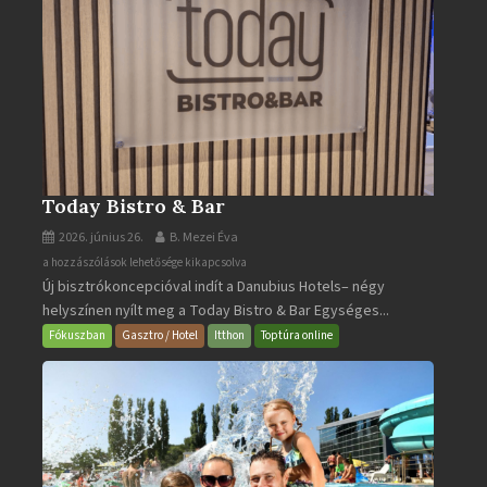
Today Bistro & Bar
2026. június 26.
B. Mezei Éva
Today
a hozzászólások lehetősége kikapcsolva
Új bisztrókoncepcióval indít a Danubius Hotels– négy
Bistro
helyszínen nyílt meg a Today Bistro & Bar Egységes...
&
Bar
Fókuszban
Gasztro / Hotel
Itthon
Toptúra online
bejegyzéshez