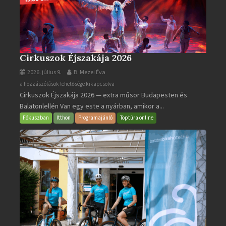
Cirkuszok Éjszakája 2026
2026. július 9.
B. Mezei Éva
Cirkuszok
a hozzászólások lehetősége kikapcsolva
Cirkuszok Éjszakája 2026 — extra műsor Budapesten és
Éjszakája
Balatonlellén Van egy este a nyárban, amikor a...
2026
bejegyzéshez
Fókuszban
Itthon
Programajánló
Toptúra online