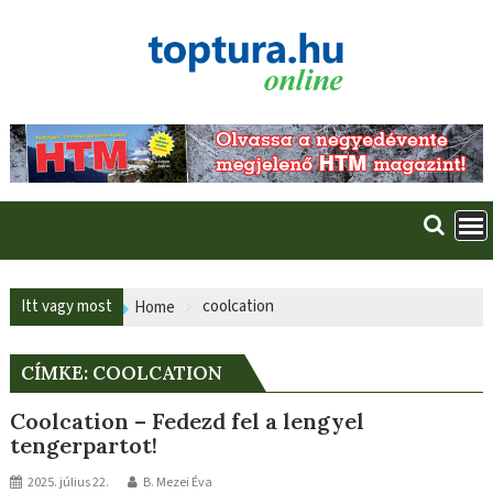
Skip
to
content
Itt vagy most
coolcation
Home
CÍMKE:
COOLCATION
Coolcation – Fedezd fel a lengyel
tengerpartot!
2025. július 22.
B. Mezei Éva