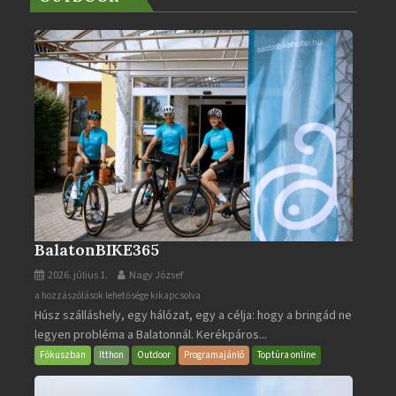
BalatonBIKE365
2026. július 1.
Nagy József
BalatonBIKE365
a hozzászólások lehetősége kikapcsolva
Húsz szálláshely, egy hálózat, egy a célja: hogy a bringád ne
bejegyzéshez
legyen probléma a Balatonnál. Kerékpáros...
Fókuszban
Itthon
Outdoor
Programajánló
Toptúra online