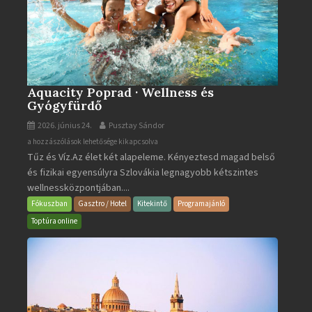
Aquacity Poprad · Wellness és
Gyógyfürdő
2026. június 24.
Pusztay Sándor
Aquacity
a hozzászólások lehetősége kikapcsolva
Tűz és Víz.Az élet két alapeleme. Kényeztesd magad belső
Poprad
és fizikai egyensúlyra Szlovákia legnagyobb kétszintes
·
wellnessközpontjában....
Wellness
és
Fókuszban
Gasztro / Hotel
Kitekintő
Programajánló
Gyógyfürdő
Toptúra online
bejegyzéshez