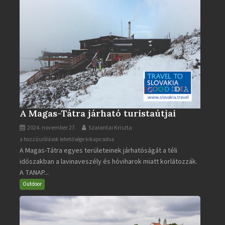
A Magas-Tátra járható turistaútjai
2024. november 27.
Szalontai Kriszta
A
a hozzászólások lehetősége kikapcsolva
A Magas-Tátra egyes területeinek járhatóságát a téli
Magas-
időszakban a lavinaveszély és hóviharok miatt korlátozzák.
Tátra
A TANAP...
járható
turistaútjai
Outdoor
bejegyzéshez