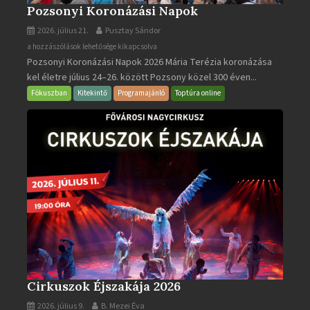
Pozsonyi Koronázási Napok
2026. július 21.
Pusztay Sándor
Pozsonyi
a hozzászólások lehetősége kikapcsolva
Pozsonyi Koronázási Napok 2026 Mária Terézia koronázása
Koronázási
kel életre július 24–26. között Pozsony közel 300 éven...
Napok
bejegyzéshez
Fókuszban
Kitekintő
Programajánló
Toptúra online
Cirkuszok Éjszakája 2026
2026. július 9.
B. Mezei Éva