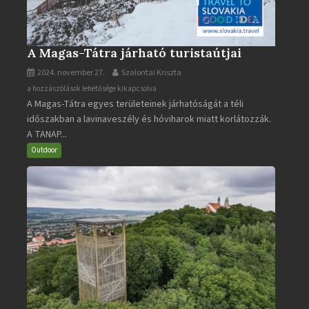
A Magas-Tátra járható turistaútjai
2024. november 27.
Szalontai Kriszta
A
a hozzászólások lehetősége kikapcsolva
A Magas-Tátra egyes területeinek járhatóságát a téli
Magas-
időszakban a lavinaveszély és hóviharok miatt korlátozzák.
Tátra
A TANAP...
járható
turistaútjai
Outdoor
bejegyzéshez