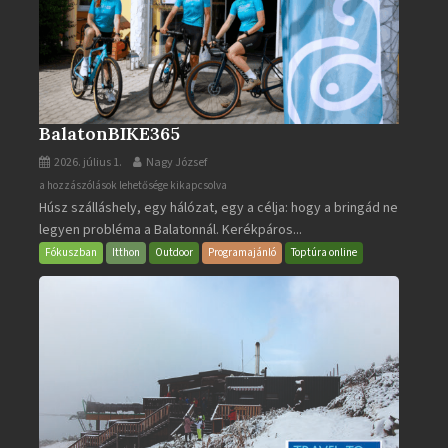
BalatonBIKE365
2026. július 1.
Nagy József
BalatonBIKE365
a hozzászólások lehetősége kikapcsolva
Húsz szálláshely, egy hálózat, egy a célja: hogy a bringád ne
bejegyzéshez
legyen probléma a Balatonnál. Kerékpáros...
Fókuszban
Itthon
Outdoor
Programajánló
Toptúra online