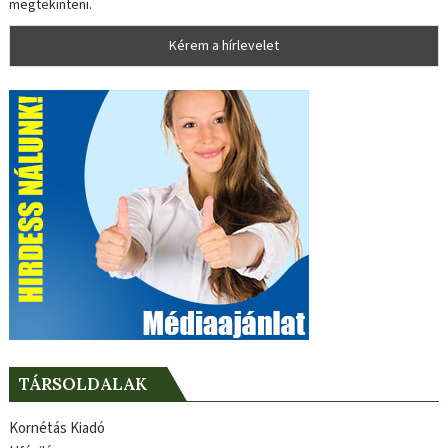
megtekinteni.
TÁRSOLDALAK
Kornétás Kiadó