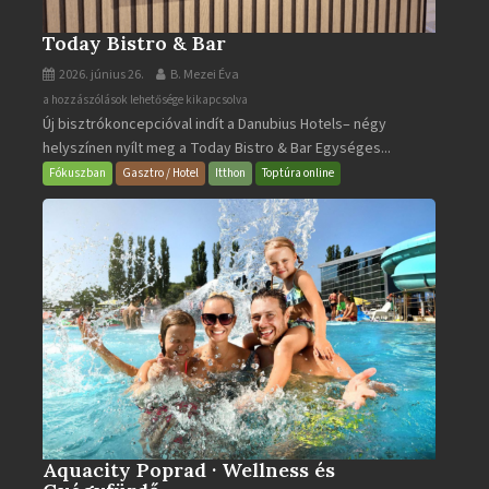
Today Bistro & Bar
2026. június 26.
B. Mezei Éva
Today
a hozzászólások lehetősége kikapcsolva
Új bisztrókoncepcióval indít a Danubius Hotels– négy
Bistro
helyszínen nyílt meg a Today Bistro & Bar Egységes...
&
Bar
Fókuszban
Gasztro / Hotel
Itthon
Toptúra online
bejegyzéshez
Aquacity Poprad · Wellness és