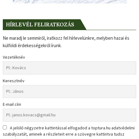
HÍRLEVÉL FELIRATKOZÁS
Ne maradj le semmiről, iratkozz fel hírlevelünkre, melyben hazai és
külföldi érdekességekről írunk.
Vezetéknév
Keresztnév
E-mail cím
A jelölő négyzetre kattintással elfogadod a toptura.hu adatvédelmi
szabályzatát, aminek a részleteit erre a szövegre kattintva tudsz