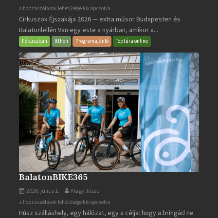
Cirkuszok
a hozzászólások lehetősége kikapcsolva
Cirkuszok Éjszakája 2026 — extra műsor Budapesten és
Éjszakája
Balatonlellén Van egy este a nyárban, amikor a...
2026
bejegyzéshez
Fókuszban
Itthon
Programajánló
Toptúra online
BalatonBIKE365
2026. július 1.
Nagy József
BalatonBIKE365
a hozzászólások lehetősége kikapcsolva
Húsz szálláshely, egy hálózat, egy a célja: hogy a bringád ne
bejegyzéshez