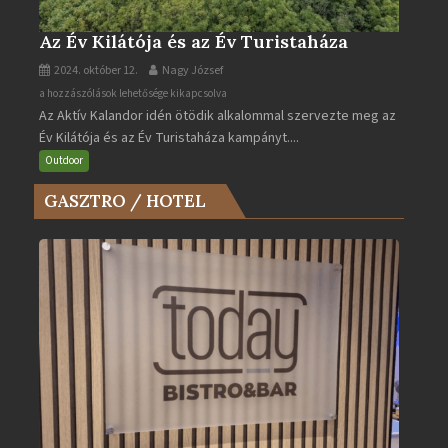
Az Év Kilátója és az Év Turistaháza
2024. október 12.
Nagy József
Az
a hozzászólások lehetősége kikapcsolva
Az Aktív Kalandor idén ötödik alkalommal szervezte meg az
Év
Év Kilátója és az Év Turistaháza kampányt....
Kilátója
és
Outdoor
az
GASZTRO / HOTEL
Év
Turistaháza
bejegyzéshez