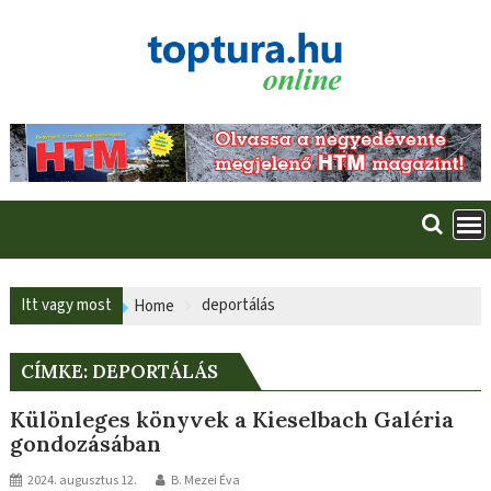
Skip
to
content
Itt vagy most
deportálás
Home
CÍMKE:
DEPORTÁLÁS
Különleges könyvek a Kieselbach Galéria
gondozásában
2024. augusztus 12.
B. Mezei Éva