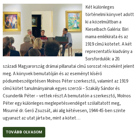
Két különleges
történelmi könyvet adott
ki a közelmúltban a
Kieselbach Galéria: Biri
mama emlékirata és az
1919 című kötetet. A két
reprezentatív kiadvány a
Sorsfordulók: a 20.
századi Magyarország drámai pillanatai című sorozat részeként jelent
meg. A könyvek bemutatóján és az eseményt kísérő
pódiumbeszélgetésen Molnos Péter szerkesztő, valamint az 1919
című kötet tanulmányainak egyes szerzői – Szakály Sándor és
Csunderlik Péter – vettek részt.A bemutatón a szerkesztő, Molnos
Péter egy különleges meglepetésvendéget szólaltatott meg,
Misurné dr. Gerő Zsuzsát, aki alig kétévesen, 1944-45-ben szinte
ugyanazt az utat járta be, mint a kötet…
TOVÁBB OLVASOM