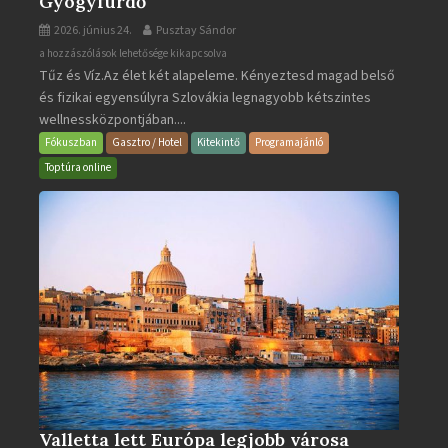
Gyógyfürdő
2026. június 24.
Pusztay Sándor
Aquacity
a hozzászólások lehetősége kikapcsolva
Tűz és Víz.Az élet két alapeleme. Kényeztesd magad belső
Poprad
és fizikai egyensúlyra Szlovákia legnagyobb kétszintes
·
wellnessközpontjában....
Wellness
és
Fókuszban
Gasztro / Hotel
Kitekintő
Programajánló
Gyógyfürdő
Toptúra online
bejegyzéshez
Valletta lett Európa legjobb városa