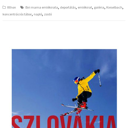
,
,
,
,
,
Itthon
Biri mama emlékirata
deportálás
emlékirat
galéria
Kieselbach
,
,
koncentrációs tábor
napló
zsidó