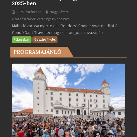
2025-ben
2025. október 13.
Nagy József
Valletta
a hozzászólások lehetősége kikapcsolva
Málta fővárosa nyerte el a Readers’ Choice Awards díjat A
lett
Condé Nast Traveller magazin rangos szavazásán...
Európa
legjobb
Fókuszban
Gasztro / Hotel
városa
PROGRAMAJÁNLÓ
2025-
ben
bejegyzéshez