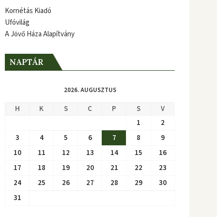
Kornétás Kiadó
Ufóvilág
A Jövő Háza Alapítvány
NAPTÁR
2026. AUGUSZTUS
H
K
S
C
P
S
V
1
2
3
4
5
6
7
8
9
10
11
12
13
14
15
16
17
18
19
20
21
22
23
24
25
26
27
28
29
30
31