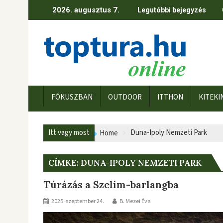
Skip
2026. augusztus 7.
Legutóbbi bejegyzés
to
content
FÓKUSZBAN
OUTDOOR
ITTHON
KITEKI
Itt vagy most
Duna-Ipoly Nemzeti Park
Home
CÍMKE:
DUNA-IPOLY NEMZETI PARK
Túrázás a Szelim-barlangba
2025. szeptember 24.
B. Mezei Éva