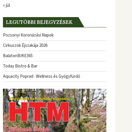
« júl
LEGUTÓBBI BEJEGYZÉSEK
Pozsonyi Koronázási Napok
Cirkuszok Éjszakája 2026
BalatonBIKE365
Today Bistro & Bar
Aquacity Poprad · Wellness és Gyógyfürdő