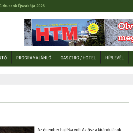
Cirkuszok Éjszakája 2026
NTŐ
PROGRAMAJÁNLÓ
GASZTRO / HOTEL
HÍRLEVÉL
Az ősember hajléka volt Az ősz a kirándulások