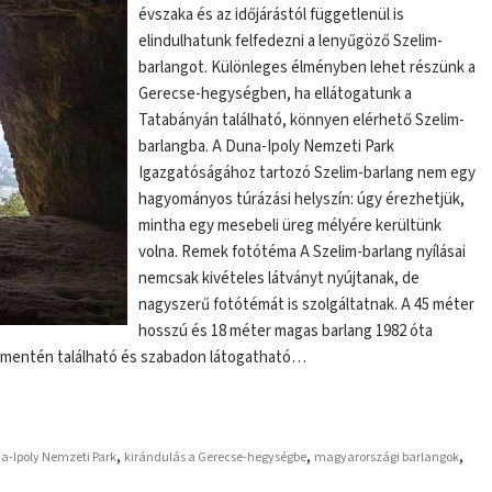
évszaka és az időjárástól függetlenül is
elindulhatunk felfedezni a lenyűgöző Szelim-
barlangot. Különleges élményben lehet részünk a
Gerecse-hegységben, ha ellátogatunk a
Tatabányán található, könnyen elérhető Szelim-
barlangba. A Duna-Ipoly Nemzeti Park
Igazgatóságához tartozó Szelim-barlang nem egy
hagyományos túrázási helyszín: úgy érezhetjük,
mintha egy mesebeli üreg mélyére kerültünk
volna. Remek fotótéma A Szelim-barlang nyílásai
nemcsak kivételes látványt nyújtanak, de
nagyszerű fotótémát is szolgáltatnak. A 45 méter
hosszú és 18 méter magas barlang 1982 óta
al mentén található és szabadon látogatható…
,
,
,
a-Ipoly Nemzeti Park
kirándulás a Gerecse-hegységbe
magyarországi barlangok