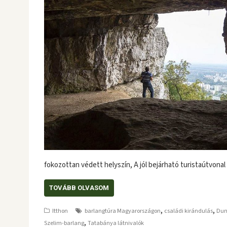
fokozottan védett helyszín, A jól bejárható turistaútvon
TOVÁBB OLVASOM
,
,
Itthon
barlangtúra Magyarországon
családi kirándulás
Dun
,
Szelim-barlang
Tatabánya látnivalók