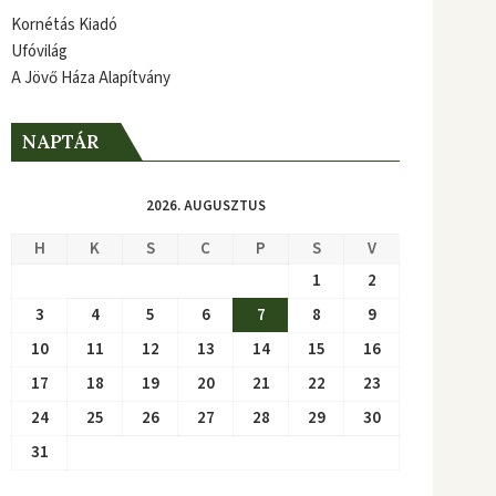
Kornétás Kiadó
Ufóvilág
A Jövő Háza Alapítvány
NAPTÁR
2026. AUGUSZTUS
H
K
S
C
P
S
V
1
2
3
4
5
6
7
8
9
10
11
12
13
14
15
16
17
18
19
20
21
22
23
24
25
26
27
28
29
30
31