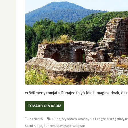
erődítmény romjai a Dunajec folyó fölött magasodnak, é
TOVÁBB OLVASOM
,
,
,
Kitekintő
Dunajec
három korona
Kis-Lengyelország túra
l
,
Szent Kinga
turizmus Lengyelországban