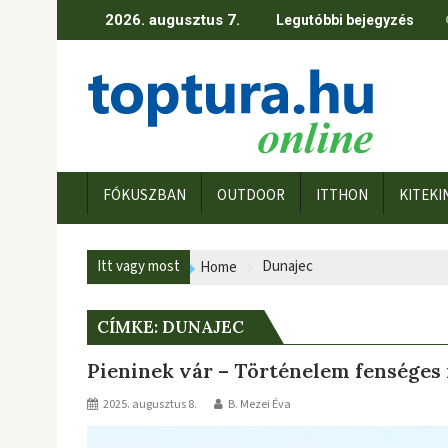
Skip
2026. augusztus 7.
Legutóbbi bejegyzés
to
content
FÓKUSZBAN
OUTDOOR
ITTHON
KITEKI
Itt vagy most
Dunajec
Home
CÍMKE:
DUNAJEC
Pieninek vár – Történelem fenséges
2025. augusztus 8.
B. Mezei Éva