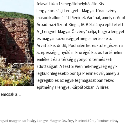
felavatták a 15 megállóhelyből álló Kis-
lengyelországi Lengyel – Magyar túraösvény
második állomását Pieninek Váránál, amely erődöt
Árpád-házi Szent Kinga, IV. Béla lánya építtetett.
A „Lengyel-Magyar Ösvény” célja, hogy a lengyel
és magyar közönséggel megismertesse az
Árvától kezdődő, Podhalén keresztül egészen a
Szepességig nyúló mikrorégió közös történelmi
emlékeit és a térség gyönyörű természeti
adottságait. A festői Pieninek-hegység egyik
legkülönlegesebb pontja Pieninek vár, amely a
legrégibb és az egyik legmagasabban fekvő
építmény a lengyel Kárpátokban. A híres
s nemcsak a…
,
,
,
,
engyel-magyar barátság
Lengyel-Magyar Ösvény
Pieninek túra
Pieninek vára