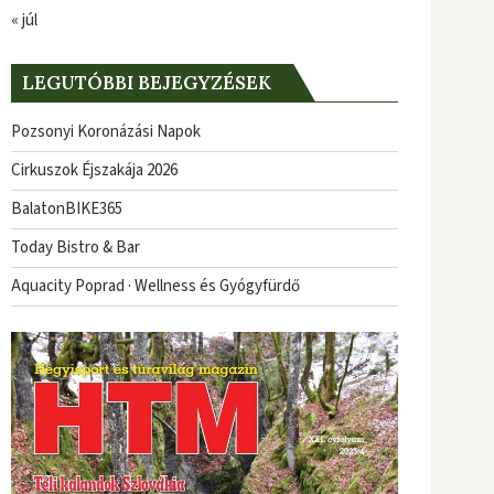
« júl
LEGUTÓBBI BEJEGYZÉSEK
Pozsonyi Koronázási Napok
Cirkuszok Éjszakája 2026
BalatonBIKE365
Today Bistro & Bar
Aquacity Poprad · Wellness és Gyógyfürdő