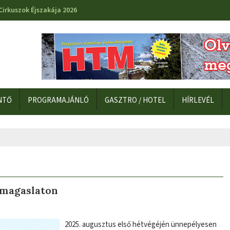
Cirkuszok Éjszakája 2026
NTŐ
PROGRAMAJÁNLÓ
GASZTRO / HOTEL
HÍRLEVÉL
 magaslaton
2025. augusztus első hétvégéjén ünnepélyesen