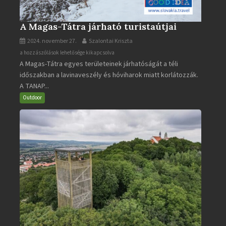
A Magas-Tátra járható turistaútjai
2024. november 27.
Szalontai Kriszta
A
a hozzászólások lehetősége kikapcsolva
A Magas-Tátra egyes területeinek járhatóságát a téli
Magas-
időszakban a lavinaveszély és hóviharok miatt korlátozzák.
Tátra
A TANAP...
járható
turistaútjai
Outdoor
bejegyzéshez