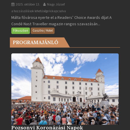
2025. október 13.
Nagy József
Valletta
a hozzászólások lehetősége kikapcsolva
Málta fővárosa nyerte el a Readers’ Choice Awards díjat A
lett
Condé Nast Traveller magazin rangos szavazásán...
Európa
legjobb
Fókuszban
Gasztro / Hotel
városa
PROGRAMAJÁNLÓ
2025-
ben
bejegyzéshez
Pozsonyi Koronázási Napok