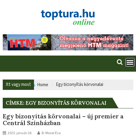
Skip
to
content
Itt vagy most
Egy bizonyítás körvonalai
Home
CÍMKE:
EGY BIZONYÍTÁS KÖRVONALAI
Egy bizonyítás körvonalai – új premier a
Centrál Színházban
2025. január 28.
B. Mezei Éva