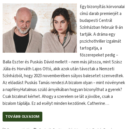
Egy bizonyítás körvonalai
című darab premierjét a
budapesti Centrál
Színházban február 8-án
tartják. A dráma egy
pszichothriller izgalmát
tartogatja, a
főszerepeket pedig –
Balla Eszter és Puskás Dávid mellett – nem más játssza, mint Szász
Júlia és Horváth Lajos Ottó, akik azok után távoztak a Nemzeti
Színházból, hogy 2023 novemberében súlyos balesetet szenvedtek.
Az előadást Puskás Tamás rendezi.A bizalom olyan – mint növénynek
a napfényHatalmas szülő árnyékában hogyan bizonyíthat a gyerek?
Csak bizalmat kérhet. Ahogy a szerelem se lát a jövőbe, csak a
bizalom táplálja. Ez ad esélyt minden kezdőnek. Catherine…
TOVÁBB OLVASOM