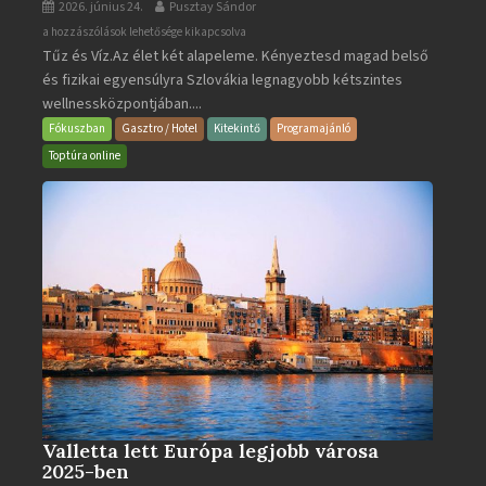
2026. június 24.
Pusztay Sándor
Aquacity
a hozzászólások lehetősége kikapcsolva
Tűz és Víz.Az élet két alapeleme. Kényeztesd magad belső
Poprad
és fizikai egyensúlyra Szlovákia legnagyobb kétszintes
·
wellnessközpontjában....
Wellness
és
Fókuszban
Gasztro / Hotel
Kitekintő
Programajánló
Gyógyfürdő
Toptúra online
bejegyzéshez
Valletta lett Európa legjobb városa
2025-ben