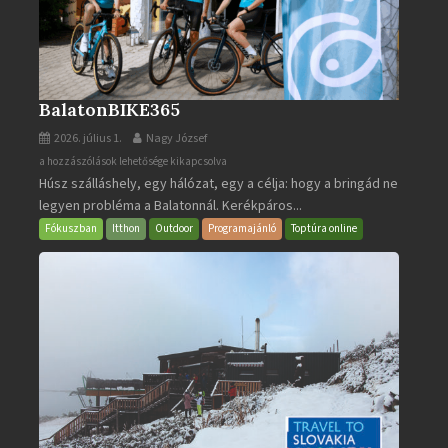
BalatonBIKE365
2026. július 1.
Nagy József
BalatonBIKE365
a hozzászólások lehetősége kikapcsolva
Húsz szálláshely, egy hálózat, egy a célja: hogy a bringád ne
bejegyzéshez
legyen probléma a Balatonnál. Kerékpáros...
Fókuszban
Itthon
Outdoor
Programajánló
Toptúra online