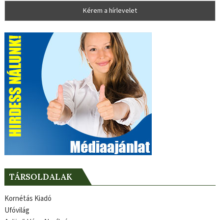
TÁRSOLDALAK
Kornétás Kiadó
Ufóvilág