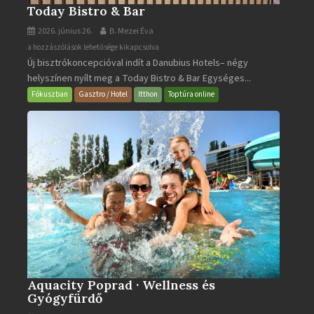
Today Bistro & Bar
2026. június 26.
B. Mezei Éva
Today
a hozzászólások lehetősége kikapcsolva
Új bisztrókoncepcióval indít a Danubius Hotels– négy
Bistro
helyszínen nyílt meg a Today Bistro & Bar Egységes...
&
Bar
Fókuszban
Gasztro / Hotel
Itthon
Toptúra online
bejegyzéshez
Aquacity Poprad · Wellness és
Gyógyfürdő