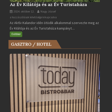
Az Év Kilátója és az Év Turistaháza
2024. október 12.
Nagy József
Az
a hozzászólások lehetősége kikapcsolva
Az Aktív Kalandor idén ötödik alkalommal szervezte meg az
Év
Év Kilátója és az Év Turistaháza kampányt....
Kilátója
és
Outdoor
az
GASZTRO / HOTEL
Év
Turistaháza
bejegyzéshez