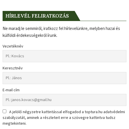
HÍRLEVÉL FELIRATKOZÁS
Ne maradj le semmiről, iratkozz fel hírlevelünkre, melyben hazai és
külföldi érdekességekről írunk.
Vezetéknév
Keresztnév
E-mail cím
A jelölő négyzetre kattintással elfogadod a toptura.hu adatvédelmi
szabályzatát, aminek a részleteit erre a szövegre kattintva tudsz
megtekinteni.