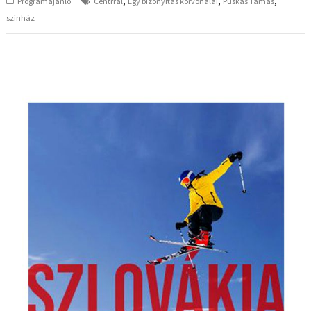
,
,
,
Programajánló
Centrrál
Egy bizonyítás körvonalai
Puskás Tamás
színház