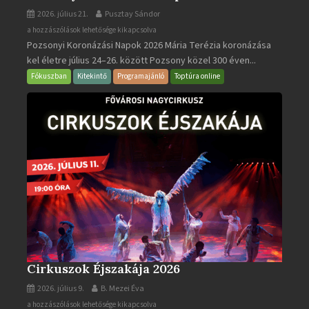
2026. július 21.
Pusztay Sándor
Pozsonyi
a hozzászólások lehetősége kikapcsolva
Pozsonyi Koronázási Napok 2026 Mária Terézia koronázása
Koronázási
kel életre július 24–26. között Pozsony közel 300 éven...
Napok
bejegyzéshez
Fókuszban
Kitekintő
Programajánló
Toptúra online
Cirkuszok Éjszakája 2026
2026. július 9.
B. Mezei Éva
Cirkuszok
a hozzászólások lehetősége kikapcsolva