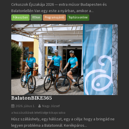
Cirkuszok Éjszakája 2026 — extra műsor Budapesten és
Éjszakája
Balatonlellén Van egy este a nyárban, amikor a...
2026
bejegyzéshez
Fókuszban
Itthon
Programajánló
Toptúra online
BalatonBIKE365
2026. július 1.
Nagy József
BalatonBIKE365
a hozzászólások lehetősége kikapcsolva
Húsz szálláshely, egy hálózat, egy a célja: hogy a bringád ne
bejegyzéshez
legyen probléma a Balatonnál. Kerékpáros...