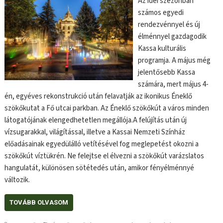
Az idei szezonban
számos egyedi
rendezvénnyel és új
élménnyel gazdagodik
Kassa kulturális
programja. A május még
jelentősebb Kassa
számára, mert május 4-
én, egyéves rekonstrukció után felavatják az ikonikus Éneklő
szökőkutat a Fő utcai parkban. Az Éneklő szökőkút a város minden
látogatójának elengedhetetlen megállója.A felújítás után új
vízsugarakkal, világítással, illetve a Kassai Nemzeti Színház
előadásainak egyedülálló vetítésével fog meglepetést okozni a
szökőkút víztükrén. Ne felejtse el élvezni a szökőkút varázslatos
hangulatát, különösen sötétedés után, amikor fényélménnyé
változik.
TOVÁBB OLVASOM