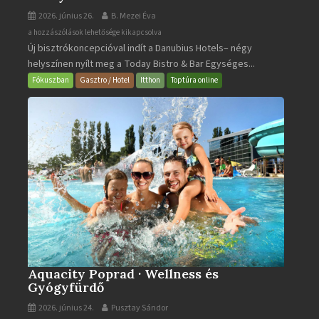
2026. június 26.
B. Mezei Éva
Today
a hozzászólások lehetősége kikapcsolva
Új bisztrókoncepcióval indít a Danubius Hotels– négy
Bistro
helyszínen nyílt meg a Today Bistro & Bar Egységes...
&
Bar
Fókuszban
Gasztro / Hotel
Itthon
Toptúra online
bejegyzéshez
Aquacity Poprad · Wellness és
Gyógyfürdő
2026. június 24.
Pusztay Sándor