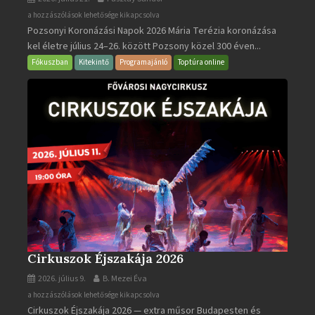
Pozsonyi
a hozzászólások lehetősége kikapcsolva
Pozsonyi Koronázási Napok 2026 Mária Terézia koronázása
Koronázási
kel életre július 24–26. között Pozsony közel 300 éven...
Napok
bejegyzéshez
Fókuszban
Kitekintő
Programajánló
Toptúra online
Cirkuszok Éjszakája 2026
2026. július 9.
B. Mezei Éva
Cirkuszok
a hozzászólások lehetősége kikapcsolva
Cirkuszok Éjszakája 2026 — extra műsor Budapesten és
Éjszakája