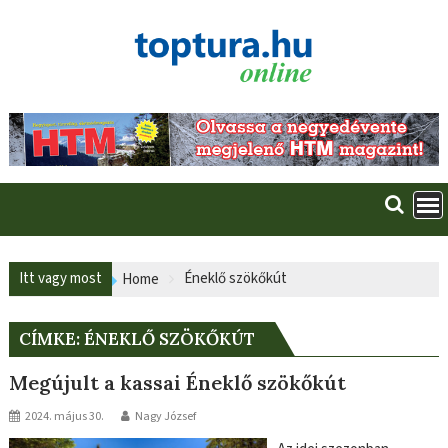
Skip
to
content
Itt vagy most
Éneklő szökőkút
Home
CÍMKE:
ÉNEKLŐ SZÖKŐKÚT
Megújult a kassai Éneklő szökőkút
2024. május 30.
Nagy József