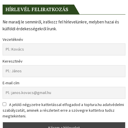
HÍRLEVÉL FELIRATKOZÁS
Ne maradj le semmiről, iratkozz fel hírlevelünkre, melyben hazai és
külföldi érdekességekről írunk.
Vezetéknév
Keresztnév
E-mail cím
A jelölő négyzetre kattintással elfogadod a toptura.hu adatvédelmi
szabályzatát, aminek a részleteit erre a szövegre kattintva tudsz
megtekinteni.