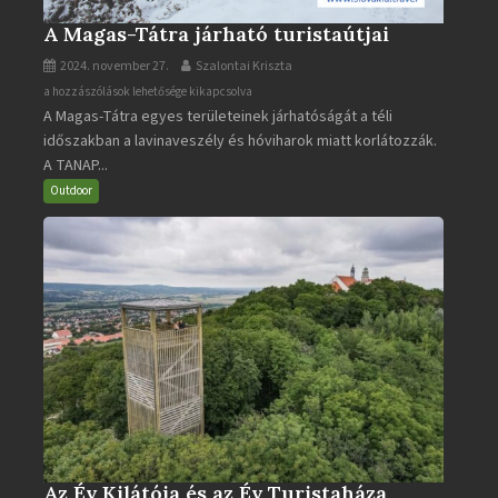
A Magas-Tátra járható turistaútjai
2024. november 27.
Szalontai Kriszta
A
a hozzászólások lehetősége kikapcsolva
A Magas-Tátra egyes területeinek járhatóságát a téli
Magas-
időszakban a lavinaveszély és hóviharok miatt korlátozzák.
Tátra
A TANAP...
járható
turistaútjai
Outdoor
bejegyzéshez
Az Év Kilátója és az Év Turistaháza