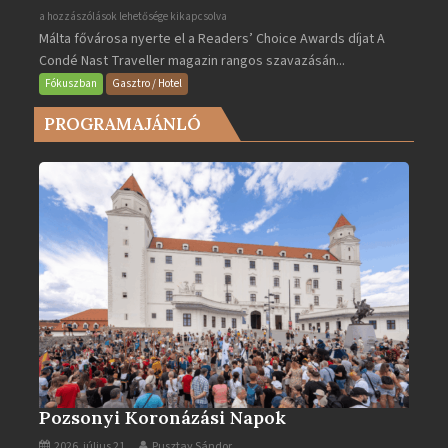
Valletta
a hozzászólások lehetősége kikapcsolva
Málta fővárosa nyerte el a Readers’ Choice Awards díjat A
lett
Condé Nast Traveller magazin rangos szavazásán...
Európa
legjobb
Fókuszban
Gasztro / Hotel
városa
PROGRAMAJÁNLÓ
2025-
ben
bejegyzéshez
Pozsonyi Koronázási Napok
2026. július 21.
Pusztay Sándor