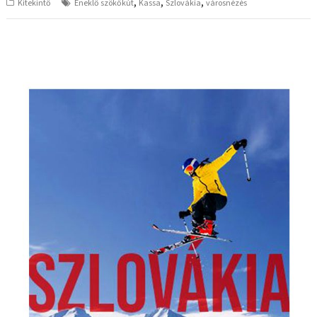
,
,
,
Kitekintő
Éneklő szökőkút
Kassa
Szlovákia
városnézés