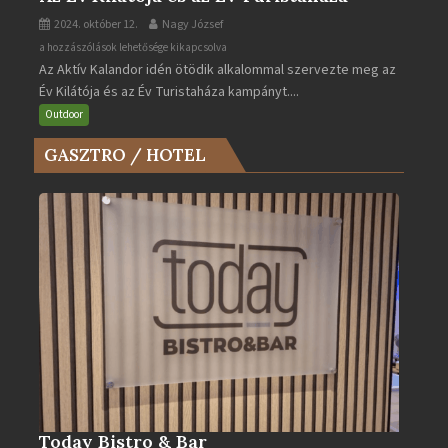
2024. október 12.
Nagy József
Az
a hozzászólások lehetősége kikapcsolva
Az Aktív Kalandor idén ötödik alkalommal szervezte meg az
Év
Év Kilátója és az Év Turistaháza kampányt....
Kilátója
és
Outdoor
az
GASZTRO / HOTEL
Év
Turistaháza
bejegyzéshez
Today Bistro & Bar