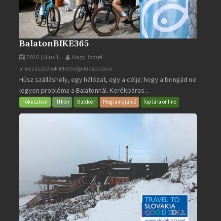
BalatonBIKE365
2026. július 1.
Nagy József
BalatonBIKE365
a hozzászólások lehetősége kikapcsolva
Húsz szálláshely, egy hálózat, egy a célja: hogy a bringád ne
bejegyzéshez
legyen probléma a Balatonnál. Kerékpáros...
Fókuszban
Itthon
Outdoor
Programajánló
Toptúra online