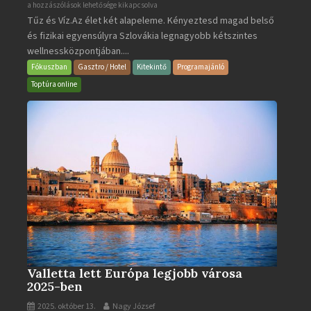
Aquacity
a hozzászólások lehetősége kikapcsolva
Tűz és Víz.Az élet két alapeleme. Kényeztesd magad belső
Poprad
és fizikai egyensúlyra Szlovákia legnagyobb kétszintes
·
wellnessközpontjában....
Wellness
és
Fókuszban
Gasztro / Hotel
Kitekintő
Programajánló
Gyógyfürdő
Toptúra online
bejegyzéshez
Valletta lett Európa legjobb városa
2025-ben
2025. október 13.
Nagy József