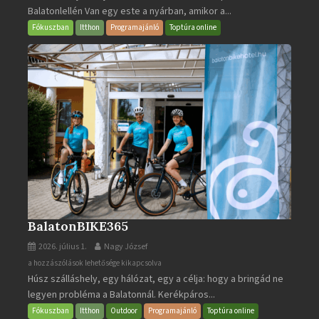
Balatonlellén Van egy este a nyárban, amikor a...
2026
bejegyzéshez
Fókuszban
Itthon
Programajánló
Toptúra online
BalatonBIKE365
2026. július 1.
Nagy József
BalatonBIKE365
a hozzászólások lehetősége kikapcsolva
Húsz szálláshely, egy hálózat, egy a célja: hogy a bringád ne
bejegyzéshez
legyen probléma a Balatonnál. Kerékpáros...
Fókuszban
Itthon
Outdoor
Programajánló
Toptúra online