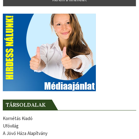
TÁRSOLDALAK
Kornétás Kiadó
Ufóvilág
A Jövő Háza Alapítvány