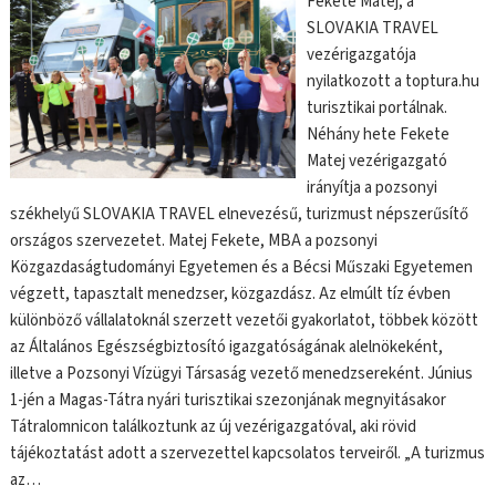
Fekete Matej, a
SLOVAKIA TRAVEL
vezérigazgatója
nyilatkozott a toptura.hu
turisztikai portálnak.
Néhány hete Fekete
Matej vezérigazgató
irányítja a pozsonyi
székhelyű SLOVAKIA TRAVEL elnevezésű, turizmust népszerűsítő
országos szervezetet. Matej Fekete, MBA a pozsonyi
Közgazdaságtudományi Egyetemen és a Bécsi Műszaki Egyetemen
végzett, tapasztalt menedzser, közgazdász. Az elmúlt tíz évben
különböző vállalatoknál szerzett vezetői gyakorlatot, többek között
az Általános Egészségbiztosító igazgatóságának alelnökeként,
illetve a Pozsonyi Vízügyi Társaság vezető menedzsereként. Június
1-jén a Magas-Tátra nyári turisztikai szezonjának megnyitásakor
Tátralomnicon találkoztunk az új vezérigazgatóval, aki rövid
tájékoztatást adott a szervezettel kapcsolatos terveiről. „A turizmus
az…