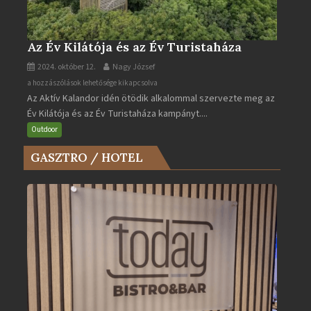
Az Év Kilátója és az Év Turistaháza
2024. október 12.
Nagy József
Az
a hozzászólások lehetősége kikapcsolva
Az Aktív Kalandor idén ötödik alkalommal szervezte meg az
Év
Év Kilátója és az Év Turistaháza kampányt....
Kilátója
és
Outdoor
az
GASZTRO / HOTEL
Év
Turistaháza
bejegyzéshez