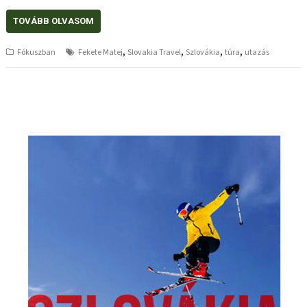
TOVÁBB OLVASOM
,
,
,
,
Fókuszban
Fekete Matej
Slovakia Travel
Szlovákia
túra
utazás