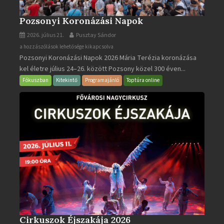
Pozsonyi Koronázási Napok
2026. július 21.
Pusztay Sándor
Pozsonyi
a hozzászólások lehetősége kikapcsolva
Pozsonyi Koronázási Napok 2026 Mária Terézia koronázása
Koronázási
kel életre július 24–26. között Pozsony közel 300 éven...
Napok
bejegyzéshez
Fókuszban
Kitekintő
Programajánló
Toptúra online
Cirkuszok Éjszakája 2026