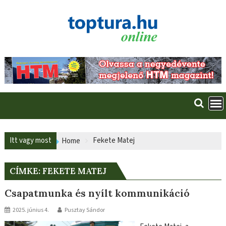
Skip
to
content
Itt vagy most
Fekete Matej
Home
CÍMKE:
FEKETE MATEJ
Csapatmunka és nyílt kommunikáció
2025. június 4.
Pusztay Sándor