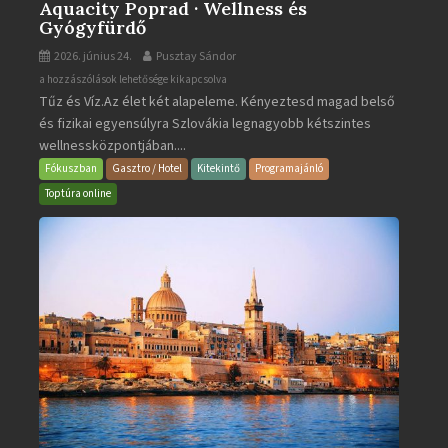
Aquacity Poprad · Wellness és
Gyógyfürdő
2026. június 24.
Pusztay Sándor
Aquacity
a hozzászólások lehetősége kikapcsolva
Tűz és Víz.Az élet két alapeleme. Kényeztesd magad belső
Poprad
és fizikai egyensúlyra Szlovákia legnagyobb kétszintes
·
wellnessközpontjában....
Wellness
és
Fókuszban
Gasztro / Hotel
Kitekintő
Programajánló
Gyógyfürdő
Toptúra online
bejegyzéshez