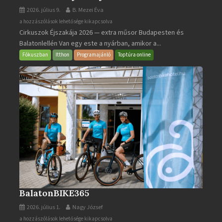
2026. július 9.
B. Mezei Éva
Cirkuszok
a hozzászólások lehetősége kikapcsolva
Cirkuszok Éjszakája 2026 — extra műsor Budapesten és
Éjszakája
Balatonlellén Van egy este a nyárban, amikor a...
2026
bejegyzéshez
Fókuszban
Itthon
Programajánló
Toptúra online
BalatonBIKE365
2026. július 1.
Nagy József
BalatonBIKE365
a hozzászólások lehetősége kikapcsolva