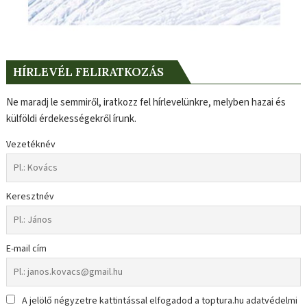
HÍRLEVÉL FELIRATKOZÁS
Ne maradj le semmiről, iratkozz fel hírlevelünkre, melyben hazai és
külföldi érdekességekről írunk.
Vezetéknév
Keresztnév
E-mail cím
A jelölő négyzetre kattintással elfogadod a toptura.hu adatvédelmi