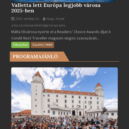
Valletta lett Európa legjobb városa
2025-ben
2025. október 13.
Nagy József
Valletta
a hozzászólások lehetősége kikapcsolva
Málta fővárosa nyerte el a Readers’ Choice Awards díjat A
lett
Condé Nast Traveller magazin rangos szavazásán...
Európa
legjobb
Fókuszban
Gasztro / Hotel
városa
PROGRAMAJÁNLÓ
2025-
ben
bejegyzéshez