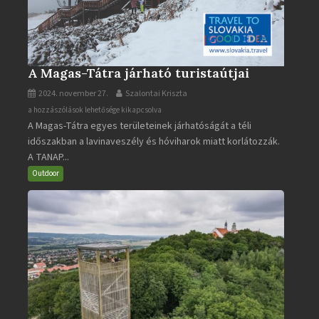
A Magas-Tátra járható turistaútjai
2024. november 27.
Szalontai Kriszta
A
a hozzászólások lehetősége kikapcsolva
A Magas-Tátra egyes területeinek járhatóságát a téli
Magas-
időszakban a lavinaveszély és hóviharok miatt korlátozzák.
Tátra
A TANAP...
járható
turistaútjai
Outdoor
bejegyzéshez