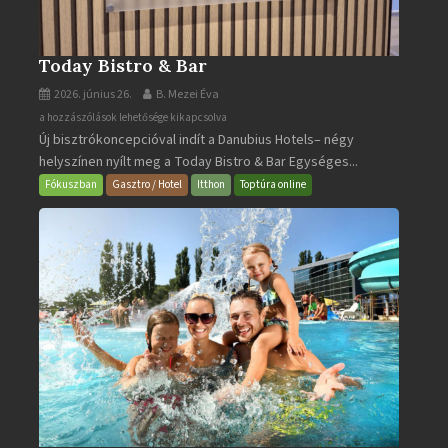
Today Bistro & Bar
2026. június 26.
B. Mezei Éva
Today
a hozzászólások lehetősége kikapcsolva
Új bisztrókoncepcióval indít a Danubius Hotels– négy
Bistro
helyszínen nyílt meg a Today Bistro & Bar Egységes...
&
Bar
Fókuszban
Gasztro / Hotel
Itthon
Toptúra online
bejegyzéshez