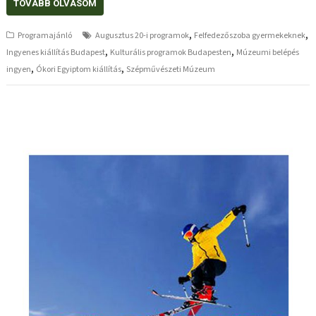
TOVÁBB OLVASOM
,
,
Programajánló
Augusztus 20-i programok
Felfedezőszoba gyermekeknek
,
,
Ingyenes kiállítás Budapest
Kulturális programok Budapesten
Múzeumi belépés
,
,
ingyen
Ókori Egyiptom kiállítás
Szépművészeti Múzeum