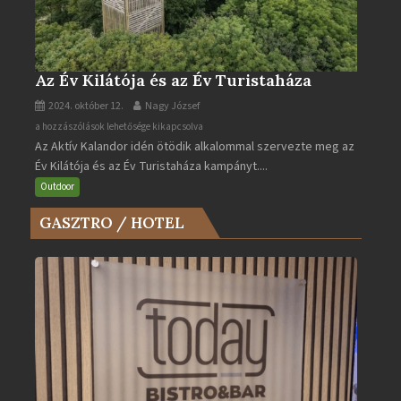
Az Év Kilátója és az Év Turistaháza
2024. október 12.
Nagy József
Az
a hozzászólások lehetősége kikapcsolva
Az Aktív Kalandor idén ötödik alkalommal szervezte meg az
Év
Év Kilátója és az Év Turistaháza kampányt....
Kilátója
és
Outdoor
az
GASZTRO / HOTEL
Év
Turistaháza
bejegyzéshez