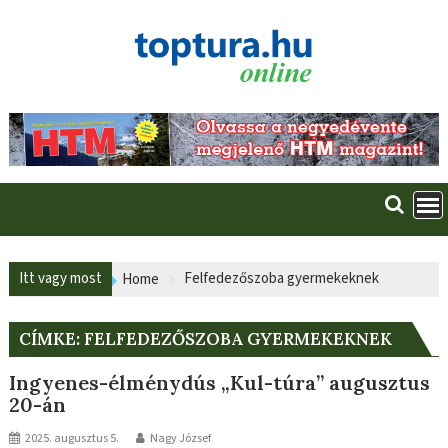
Skip
to
content
Itt vagy most
Felfedezőszoba gyermekeknek
Home
CÍMKE:
FELFEDEZŐSZOBA GYERMEKEKNEK
Ingyenes-élménydús „Kul-túra” augusztus
20-án
2025. augusztus 5.
Nagy József