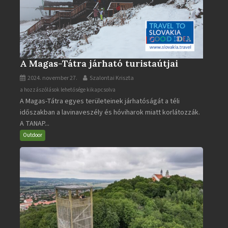
A Magas-Tátra járható turistaútjai
2024. november 27.
Szalontai Kriszta
A
a hozzászólások lehetősége kikapcsolva
A Magas-Tátra egyes területeinek járhatóságát a téli
Magas-
időszakban a lavinaveszély és hóviharok miatt korlátozzák.
Tátra
A TANAP...
járható
turistaútjai
Outdoor
bejegyzéshez