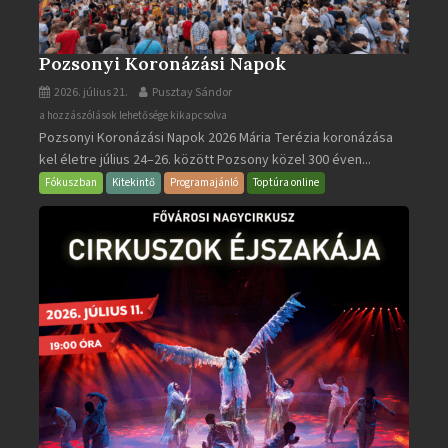
Pozsonyi Koronázási Napok
2026. július 21.
Pusztay Sándor
Pozsonyi
a hozzászólások lehetősége kikapcsolva
Pozsonyi Koronázási Napok 2026 Mária Terézia koronázása
Koronázási
kel életre július 24–26. között Pozsony közel 300 éven...
Napok
bejegyzéshez
Fókuszban
Kitekintő
Programajánló
Toptúra online