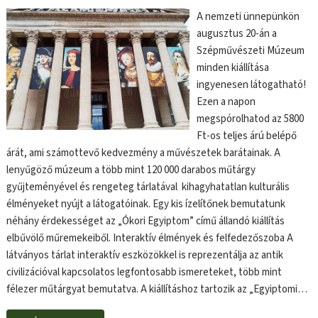
A nemzeti ünnepünkön
augusztus 20-án a
Szépművészeti Múzeum
minden kiállítása
ingyenesen látogatható!
Ezen a napon
megspórolhatod az 5800
Ft-os teljes árú belépő
árát, ami számottevő kedvezmény a művészetek barátainak. A
lenyűgöző múzeum a több mint 120 000 darabos műtárgy
gyűjteményével és rengeteg tárlatával kihagyhatatlan kulturális
élményeket nyújt a látogatóinak. Egy kis ízelítőnek bemutatunk
néhány érdekességet az „Ókori Egyiptom” című állandó kiállítás
elbűvölő műremekeiből. Interaktív élmények és felfedezőszoba A
látványos tárlat interaktív eszközökkel is reprezentálja az antik
civilizációval kapcsolatos legfontosabb ismereteket, több mint
félezer műtárgyat bemutatva. A kiállításhoz tartozik az „Egyiptomi…