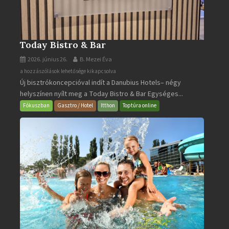
Today Bistro & Bar
2026. június 26.
B. Mezei Éva
Today
a hozzászólások lehetősége kikapcsolva
Új bisztrókoncepcióval indít a Danubius Hotels– négy
Bistro
helyszínen nyílt meg a Today Bistro & Bar Egységes...
&
Bar
Fókuszban
Gasztro / Hotel
Itthon
Toptúra online
bejegyzéshez