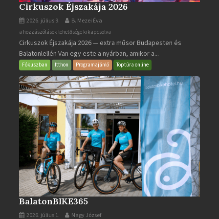
Cirkuszok Éjszakája 2026
2026. július 9.
B. Mezei Éva
Cirkuszok
a hozzászólások lehetősége kikapcsolva
Cirkuszok Éjszakája 2026 — extra műsor Budapesten és
Éjszakája
Balatonlellén Van egy este a nyárban, amikor a...
2026
bejegyzéshez
Fókuszban
Itthon
Programajánló
Toptúra online
BalatonBIKE365
2026. július 1.
Nagy József