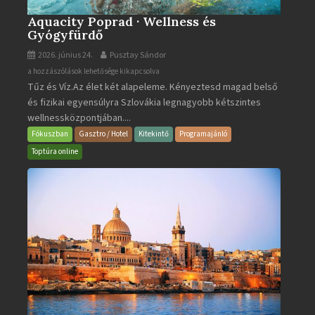
Aquacity Poprad · Wellness és
Gyógyfürdő
2026. június 24.
Pusztay Sándor
Aquacity
a hozzászólások lehetősége kikapcsolva
Tűz és Víz.Az élet két alapeleme. Kényeztesd magad belső
Poprad
és fizikai egyensúlyra Szlovákia legnagyobb kétszintes
·
wellnessközpontjában....
Wellness
és
Fókuszban
Gasztro / Hotel
Kitekintő
Programajánló
Gyógyfürdő
Toptúra online
bejegyzéshez