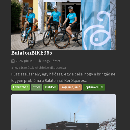
BalatonBIKE365
2026. július 1.
Nagy József
BalatonBIKE365
a hozzászólások lehetősége kikapcsolva
Húsz szálláshely, egy hálózat, egy a célja: hogy a bringád ne
bejegyzéshez
legyen probléma a Balatonnál. Kerékpáros...
Fókuszban
Itthon
Outdoor
Programajánló
Toptúra online