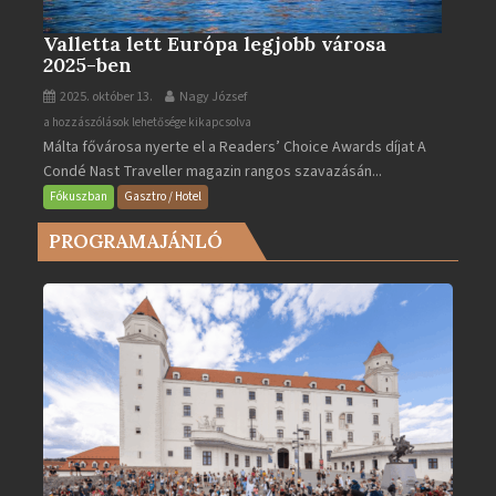
Valletta lett Európa legjobb városa
2025-ben
2025. október 13.
Nagy József
Valletta
a hozzászólások lehetősége kikapcsolva
Málta fővárosa nyerte el a Readers’ Choice Awards díjat A
lett
Condé Nast Traveller magazin rangos szavazásán...
Európa
legjobb
Fókuszban
Gasztro / Hotel
városa
PROGRAMAJÁNLÓ
2025-
ben
bejegyzéshez