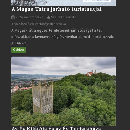
A Magas-Tátra járható turistaútjai
2024. november 27.
Szalontai Kriszta
A
a hozzászólások lehetősége kikapcsolva
A Magas-Tátra egyes területeinek járhatóságát a téli
Magas-
időszakban a lavinaveszély és hóviharok miatt korlátozzák.
Tátra
A TANAP...
járható
turistaútjai
Outdoor
bejegyzéshez
Az Év Kilátója és az Év Turistaháza