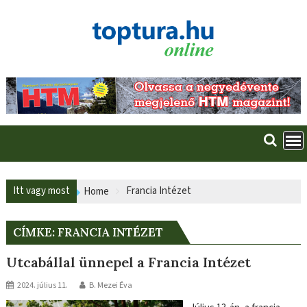
Skip
to
content
Itt vagy most
Francia Intézet
Home
CÍMKE:
FRANCIA INTÉZET
Utcabállal ünnepel a Francia Intézet
2024. július 11.
B. Mezei Éva