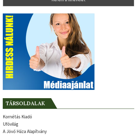
TÁRSOLDALAK
Kornétás Kiadó
Ufóvilág
A Jövő Háza Alapítvány