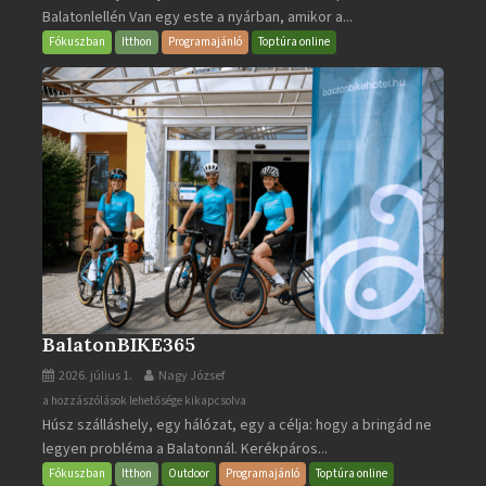
Balatonlellén Van egy este a nyárban, amikor a...
2026
bejegyzéshez
Fókuszban
Itthon
Programajánló
Toptúra online
BalatonBIKE365
2026. július 1.
Nagy József
BalatonBIKE365
a hozzászólások lehetősége kikapcsolva
Húsz szálláshely, egy hálózat, egy a célja: hogy a bringád ne
bejegyzéshez
legyen probléma a Balatonnál. Kerékpáros...
Fókuszban
Itthon
Outdoor
Programajánló
Toptúra online