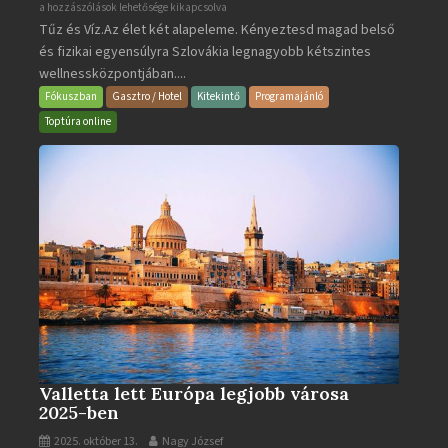
Aquacity
a hozzászólások lehetősége kikapcsolva
Tűz és Víz.Az élet két alapeleme. Kényeztesd magad belső
Poprad
és fizikai egyensúlyra Szlovákia legnagyobb kétszintes
·
wellnessközpontjában....
Wellness
és
Fókuszban
Gasztro / Hotel
Kitekintő
Programajánló
Gyógyfürdő
Toptúra online
bejegyzéshez
Valletta lett Európa legjobb városa
2025-ben
2025. október 13.
Nagy József