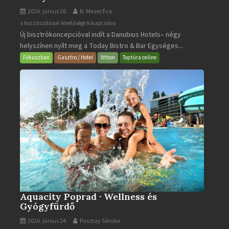
2026. június 26.
B. Mezei Éva
Today
a hozzászólások lehetősége kikapcsolva
Új bisztrókoncepcióval indít a Danubius Hotels– négy
Bistro
helyszínen nyílt meg a Today Bistro & Bar Egységes...
&
Bar
Fókuszban
Gasztro / Hotel
Itthon
Toptúra online
bejegyzéshez
Aquacity Poprad · Wellness és
Gyógyfürdő
2026. június 24.
Pusztay Sándor