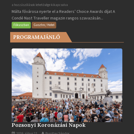
Valletta
a hozzászólások lehetősége kikapcsolva
Málta fővárosa nyerte el a Readers’ Choice Awards díjat A
lett
Condé Nast Traveller magazin rangos szavazásán...
Európa
legjobb
Fókuszban
Gasztro / Hotel
városa
PROGRAMAJÁNLÓ
2025-
ben
bejegyzéshez
Pozsonyi Koronázási Napok
2026. július 21.
Pusztay Sándor