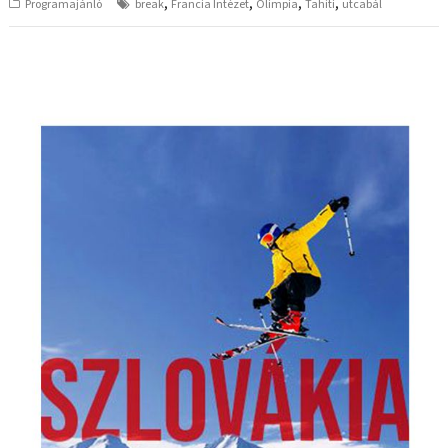
,
,
,
,
Programajánló
break
Francia Intézet
Olimpia
Tahiti
utcabál