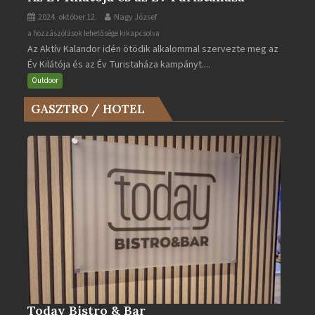
2024. október 12.
Nagy József
Az
a hozzászólások lehetősége kikapcsolva
Az Aktív Kalandor idén ötödik alkalommal szervezte meg az
Év
Év Kilátója és az Év Turistaháza kampányt....
Kilátója
és
Outdoor
az
GASZTRO / HOTEL
Év
Turistaháza
bejegyzéshez
Today Bistro & Bar