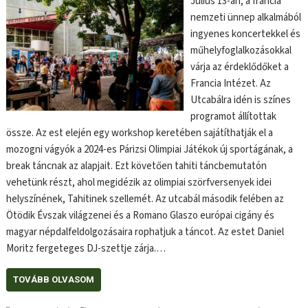
Július 13-án, a francia
nemzeti ünnep alkalmából
ingyenes koncertekkel és
műhelyfoglalkozásokkal
várja az érdeklődőket a
Francia Intézet. Az
Utcabálra idén is színes
programot állítottak
össze. Az est elején egy workshop keretében sajátíthatják el a
mozogni vágyók a 2024-es Párizsi Olimpiai Játékok új sportágának, a
break táncnak az alapjait. Ezt követően tahiti táncbemutatón
vehetünk részt, ahol megidézik az olimpiai szörfversenyek idei
helyszínének, Tahitinek szellemét. Az utcabál második felében az
Ötödik Évszak világzenei és a Romano Glaszo európai cigány és
magyar népdalfeldolgozásaira rophatjuk a táncot. Az estet Daniel
Moritz fergeteges DJ-szettje zárja.…
TOVÁBB OLVASOM