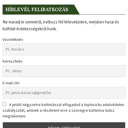
HÍRLEVÉL FELIRATKOZÁS
Ne maradj le semmiről, iratkozz fel hírlevelünkre, melyben hazai és
külföldi érdekességekről írunk.
Vezetéknév
Keresztnév
E-mail cím
A jelölő négyzetre kattintással elfogadod a toptura.hu adatvédelmi
szabályzatát, aminek a részleteit erre a szövegre kattintva tudsz
megtekinteni.