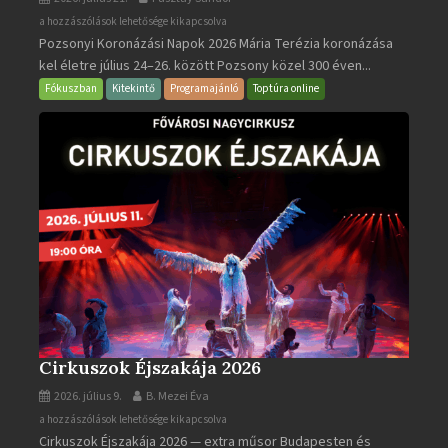
Pozsonyi
a hozzászólások lehetősége kikapcsolva
Pozsonyi Koronázási Napok 2026 Mária Terézia koronázása
Koronázási
kel életre július 24–26. között Pozsony közel 300 éven...
Napok
bejegyzéshez
Fókuszban
Kitekintő
Programajánló
Toptúra online
Cirkuszok Éjszakája 2026
2026. július 9.
B. Mezei Éva
Cirkuszok
a hozzászólások lehetősége kikapcsolva
Cirkuszok Éjszakája 2026 — extra műsor Budapesten és
Éjszakája