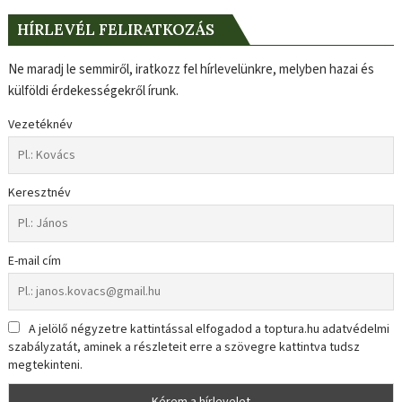
HÍRLEVÉL FELIRATKOZÁS
Ne maradj le semmiről, iratkozz fel hírlevelünkre, melyben hazai és
külföldi érdekességekről írunk.
Vezetéknév
Keresztnév
E-mail cím
A jelölő négyzetre kattintással elfogadod a toptura.hu adatvédelmi
szabályzatát, aminek a részleteit erre a szövegre kattintva tudsz
megtekinteni.