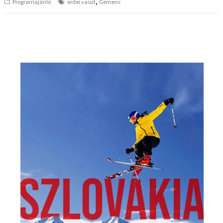
,
Programajánló
erdei vasút
Gemenc