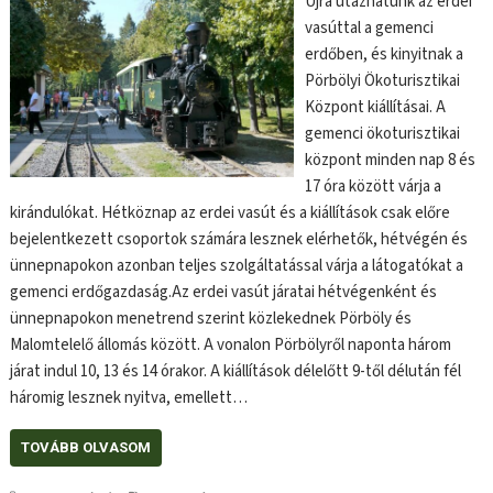
Újra utazhatunk az erdei
vasúttal a gemenci
erdőben, és kinyitnak a
Pörbölyi Ökoturisztikai
Központ kiállításai. A
gemenci ökoturisztikai
központ minden nap 8 és
17 óra között várja a
kirándulókat. Hétköznap az erdei vasút és a kiállítások csak előre
bejelentkezett csoportok számára lesznek elérhetők, hétvégén és
ünnepnapokon azonban teljes szolgáltatással várja a látogatókat a
gemenci erdőgazdaság.Az erdei vasút járatai hétvégenként és
ünnepnapokon menetrend szerint közlekednek Pörböly és
Malomtelelő állomás között. A vonalon Pörbölyről naponta három
járat indul 10, 13 és 14 órakor. A kiállítások délelőtt 9-től délután fél
háromig lesznek nyitva, emellett…
TOVÁBB OLVASOM