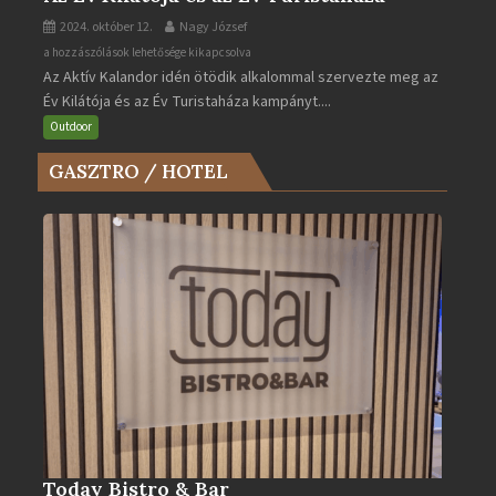
2024. október 12.
Nagy József
Az
a hozzászólások lehetősége kikapcsolva
Az Aktív Kalandor idén ötödik alkalommal szervezte meg az
Év
Év Kilátója és az Év Turistaháza kampányt....
Kilátója
és
Outdoor
az
GASZTRO / HOTEL
Év
Turistaháza
bejegyzéshez
Today Bistro & Bar