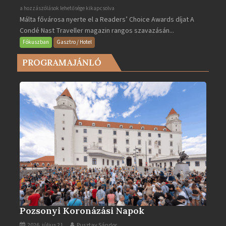
Valletta
a hozzászólások lehetősége kikapcsolva
Málta fővárosa nyerte el a Readers’ Choice Awards díjat A
lett
Condé Nast Traveller magazin rangos szavazásán...
Európa
legjobb
Fókuszban
Gasztro / Hotel
városa
PROGRAMAJÁNLÓ
2025-
ben
bejegyzéshez
Pozsonyi Koronázási Napok
2026. július 21.
Pusztay Sándor