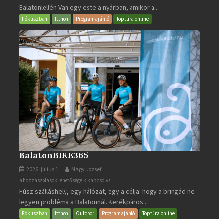
Balatonlellén Van egy este a nyárban, amikor a...
2026
bejegyzéshez
Fókuszban
Itthon
Programajánló
Toptúra online
BalatonBIKE365
2026. július 1.
Nagy József
BalatonBIKE365
a hozzászólások lehetősége kikapcsolva
Húsz szálláshely, egy hálózat, egy a célja: hogy a bringád ne
bejegyzéshez
legyen probléma a Balatonnál. Kerékpáros...
Fókuszban
Itthon
Outdoor
Programajánló
Toptúra online