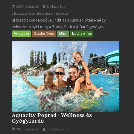
2026. június 26.
B. Mezei Éva
Today
a hozzászólások lehetősége kikapcsolva
Új bisztrókoncepcióval indít a Danubius Hotels– négy
Bistro
helyszínen nyílt meg a Today Bistro & Bar Egységes...
&
Bar
Fókuszban
Gasztro / Hotel
Itthon
Toptúra online
bejegyzéshez
Aquacity Poprad · Wellness és
Gyógyfürdő
2026. június 24.
Pusztay Sándor