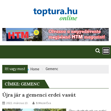
Skip
to
content
Itt vagy most
Gemenc
Home
CÍMKE:
GEMENC
Újra jár a gemenci erdei vasút
2022. március 13.
B.Mezei Éva