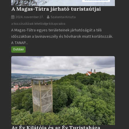
A Magas-Tátra járható turistaútjai
2024. november 27.
Szalontai Kriszta
A
a hozzászólások lehetősége kikapcsolva
A Magas-Tátra egyes területeinek járhatóságát a téli
Magas-
időszakban a lavinaveszély és hóviharok miatt korlátozzák.
Tátra
A TANAP...
járható
turistaútjai
Outdoor
bejegyzéshez
Az Év Kilátója és az Év Turistaháza