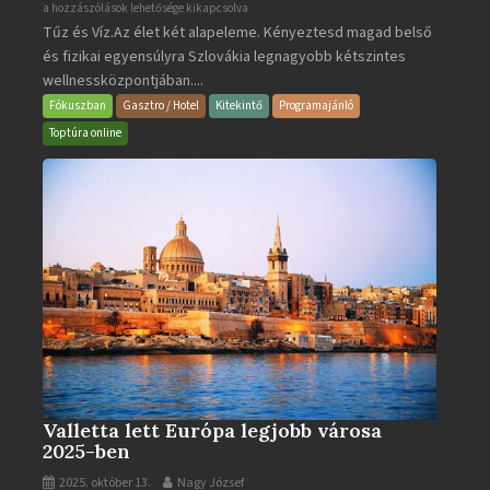
Aquacity
a hozzászólások lehetősége kikapcsolva
Tűz és Víz.Az élet két alapeleme. Kényeztesd magad belső
Poprad
és fizikai egyensúlyra Szlovákia legnagyobb kétszintes
·
wellnessközpontjában....
Wellness
és
Fókuszban
Gasztro / Hotel
Kitekintő
Programajánló
Gyógyfürdő
Toptúra online
bejegyzéshez
Valletta lett Európa legjobb városa
2025-ben
2025. október 13.
Nagy József