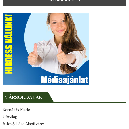
TÁRSOLDALAK
Kornétás Kiadó
Ufóvilág
A Jövő Háza Alapítvány