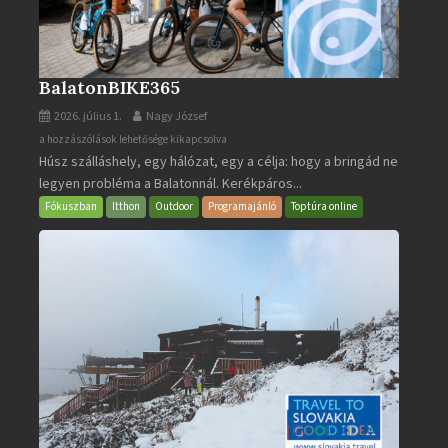
BalatonBIKE365
2026. július 1.
Nagy József
BalatonBIKE365
a hozzászólások lehetősége kikapcsolva
Húsz szálláshely, egy hálózat, egy a célja: hogy a bringád ne
bejegyzéshez
legyen probléma a Balatonnál. Kerékpáros...
Fókuszban
Itthon
Outdoor
Programajánló
Toptúra online