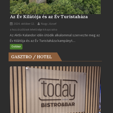
Az Év Kilátója és az Év Turistaháza
2024. október 12.
Nagy József
Az
a hozzászólások lehetősége kikapcsolva
Az Aktív Kalandor idén ötödik alkalommal szervezte meg az
Év
Év Kilátója és az Év Turistaháza kampányt....
Kilátója
és
Outdoor
az
GASZTRO / HOTEL
Év
Turistaháza
bejegyzéshez