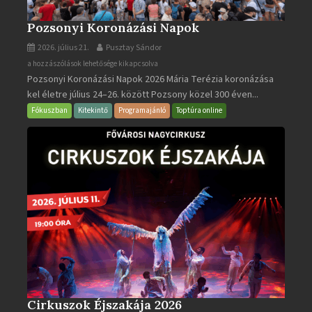
Pozsonyi Koronázási Napok
2026. július 21.
Pusztay Sándor
Pozsonyi
a hozzászólások lehetősége kikapcsolva
Pozsonyi Koronázási Napok 2026 Mária Terézia koronázása
Koronázási
kel életre július 24–26. között Pozsony közel 300 éven...
Napok
bejegyzéshez
Fókuszban
Kitekintő
Programajánló
Toptúra online
Cirkuszok Éjszakája 2026