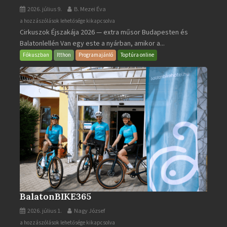
2026. július 9.
B. Mezei Éva
Cirkuszok
a hozzászólások lehetősége kikapcsolva
Cirkuszok Éjszakája 2026 — extra műsor Budapesten és
Éjszakája
Balatonlellén Van egy este a nyárban, amikor a...
2026
bejegyzéshez
Fókuszban
Itthon
Programajánló
Toptúra online
BalatonBIKE365
2026. július 1.
Nagy József
BalatonBIKE365
a hozzászólások lehetősége kikapcsolva