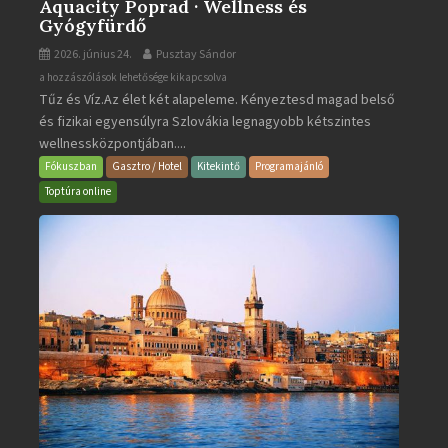
Aquacity Poprad · Wellness és
Gyógyfürdő
2026. június 24.
Pusztay Sándor
Aquacity
a hozzászólások lehetősége kikapcsolva
Tűz és Víz.Az élet két alapeleme. Kényeztesd magad belső
Poprad
és fizikai egyensúlyra Szlovákia legnagyobb kétszintes
·
wellnessközpontjában....
Wellness
és
Fókuszban
Gasztro / Hotel
Kitekintő
Programajánló
Gyógyfürdő
Toptúra online
bejegyzéshez