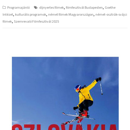
,
,
Programajánló
díjnyertes filmek
filmfesztivál Budapesten
Goethe
,
,
,
Intézet
kulturális programok
német filmek Magyarországon
német-osztrák-svájci
,
filmek
Szemrevaló Filmfesztivál 2025