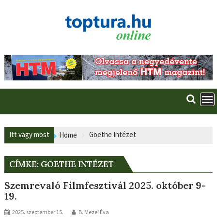
Skip
to
content
Itt vagy most
Goethe Intézet
Home
CÍMKE:
GOETHE INTÉZET
Szemrevaló Filmfesztivál 2025. október 9-
19.
2025. szeptember 15.
B. Mezei Éva