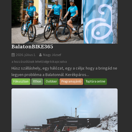
BalatonBIKE365
2026. július 1.
Nagy József
BalatonBIKE365
a hozzászólások lehetősége kikapcsolva
Húsz szálláshely, egy hálózat, egy a célja: hogy a bringád ne
bejegyzéshez
legyen probléma a Balatonnál. Kerékpáros...
Fókuszban
Itthon
Outdoor
Programajánló
Toptúra online