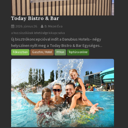
Today Bistro & Bar
2026. június 26.
B. Mezei Éva
Today
a hozzászólások lehetősége kikapcsolva
Új bisztrókoncepcióval indít a Danubius Hotels– négy
Bistro
helyszínen nyílt meg a Today Bistro & Bar Egységes...
&
Bar
Fókuszban
Gasztro / Hotel
Itthon
Toptúra online
bejegyzéshez