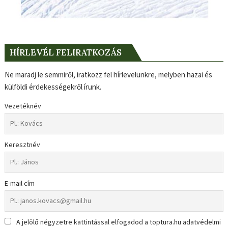
HÍRLEVÉL FELIRATKOZÁS
Ne maradj le semmiről, iratkozz fel hírlevelünkre, melyben hazai és
külföldi érdekességekről írunk.
Vezetéknév
Keresztnév
E-mail cím
A jelölő négyzetre kattintással elfogadod a toptura.hu adatvédelmi