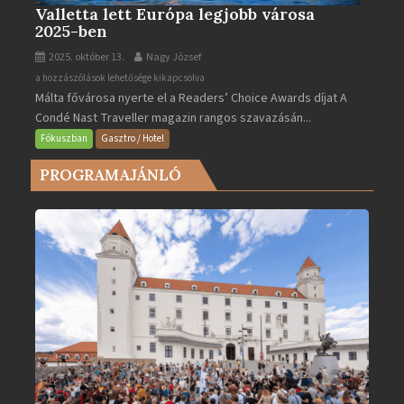
Valletta lett Európa legjobb városa
2025-ben
2025. október 13.
Nagy József
Valletta
a hozzászólások lehetősége kikapcsolva
Málta fővárosa nyerte el a Readers’ Choice Awards díjat A
lett
Condé Nast Traveller magazin rangos szavazásán...
Európa
legjobb
Fókuszban
Gasztro / Hotel
városa
PROGRAMAJÁNLÓ
2025-
ben
bejegyzéshez