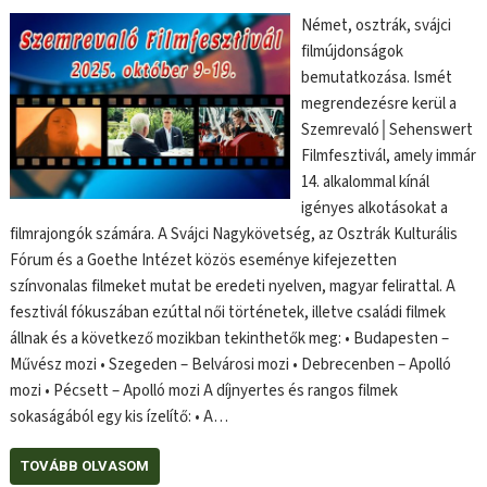
Német, osztrák, svájci
filmújdonságok
bemutatkozása. Ismét
megrendezésre kerül a
Szemrevaló│Sehenswert
Filmfesztivál, amely immár
14. alkalommal kínál
igényes alkotásokat a
filmrajongók számára. A Svájci Nagykövetség, az Osztrák Kulturális
Fórum és a Goethe Intézet közös eseménye kifejezetten
színvonalas filmeket mutat be eredeti nyelven, magyar felirattal. A
fesztivál fókuszában ezúttal női történetek, illetve családi filmek
állnak és a következő mozikban tekinthetők meg: • Budapesten –
Művész mozi • Szegeden – Belvárosi mozi • Debrecenben – Apolló
mozi • Pécsett – Apolló mozi A díjnyertes és rangos filmek
sokaságából egy kis ízelítő: • A…
TOVÁBB OLVASOM