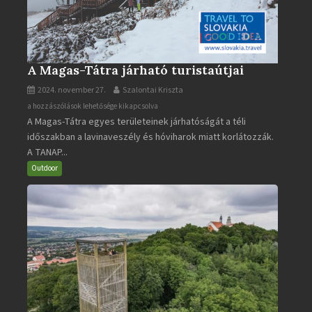
A Magas-Tátra járható turistaútjai
2024. november 27.
Szalontai Kriszta
A
a hozzászólások lehetősége kikapcsolva
A Magas-Tátra egyes területeinek járhatóságát a téli
Magas-
időszakban a lavinaveszély és hóviharok miatt korlátozzák.
Tátra
A TANAP...
járható
turistaútjai
Outdoor
bejegyzéshez