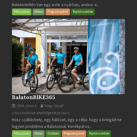
Balatonlellén Van egy este a nyárban, amikor a...
2026
bejegyzéshez
Fókuszban
Itthon
Programajánló
Toptúra online
BalatonBIKE365
2026. július 1.
Nagy József
BalatonBIKE365
a hozzászólások lehetősége kikapcsolva
Húsz szálláshely, egy hálózat, egy a célja: hogy a bringád ne
bejegyzéshez
legyen probléma a Balatonnál. Kerékpáros...
Fókuszban
Itthon
Outdoor
Programajánló
Toptúra online