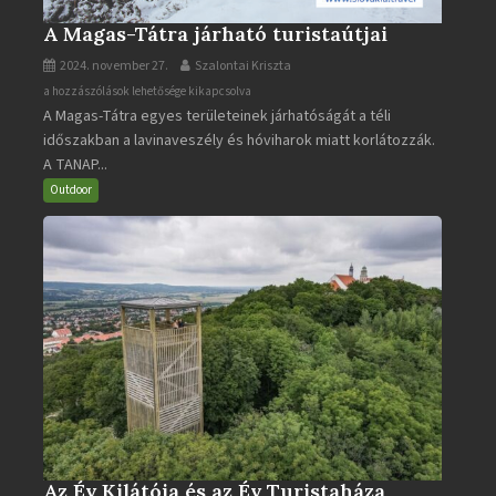
A Magas-Tátra járható turistaútjai
2024. november 27.
Szalontai Kriszta
A
a hozzászólások lehetősége kikapcsolva
A Magas-Tátra egyes területeinek járhatóságát a téli
Magas-
időszakban a lavinaveszély és hóviharok miatt korlátozzák.
Tátra
A TANAP...
járható
turistaútjai
Outdoor
bejegyzéshez
Az Év Kilátója és az Év Turistaháza