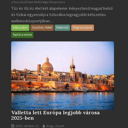
Aquacity
a hozzászólások lehetősége kikapcsolva
Tűz és Víz.Az élet két alapeleme. Kényeztesd magad belső
Poprad
és fizikai egyensúlyra Szlovákia legnagyobb kétszintes
·
wellnessközpontjában....
Wellness
és
Fókuszban
Gasztro / Hotel
Kitekintő
Programajánló
Gyógyfürdő
Toptúra online
bejegyzéshez
Valletta lett Európa legjobb városa
2025-ben
2025. október 13.
Nagy József