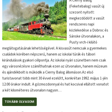
A Cierny Balog
(Feketebalog) vasút új
szezont nyitott:
megkezdődött a vasút
rendszeres napi
közlekedése a Dobroc és
Sánske útvonalakon, a
Pusty vrch-i kilátó
meglátogatásának lehetőségével. A kisvasút nemcsak a gyermekes
családok körében népszerű, hanem az iskolai túrák és tábori
kirándulások gyakori célpontja. Az iskolai nyári szünetben nem csak
egy városnézésre számíthatnak ezen az útvonalon, hanem múzeum
és ajándékbolt is működik a Cierny Balog állomáson.Az első
turistavonat több mint 30 évvel ezelőtt, konkrétan 1992. május 1-jén
12.00 órakor indult. A gőzmozdonnyal és hat kocsival ellátott vonatot
a két kilométeres útvonalon nagyon…
TOVÁBB OLVASOM