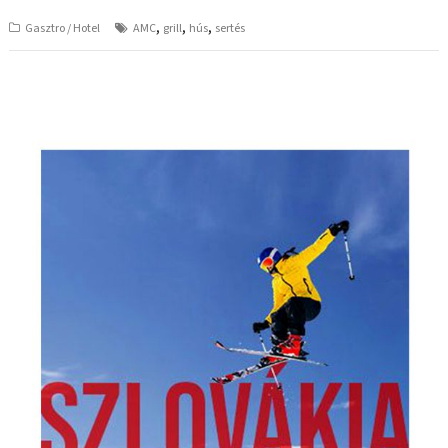
,
,
,
Gasztro / Hotel
AMC
grill
hús
sertés