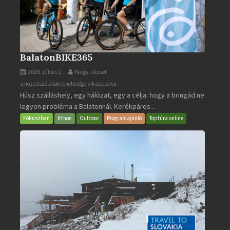
BalatonBIKE365
2026. július 1.
Nagy József
BalatonBIKE365
a hozzászólások lehetősége kikapcsolva
Húsz szálláshely, egy hálózat, egy a célja: hogy a bringád ne
bejegyzéshez
legyen probléma a Balatonnál. Kerékpáros...
Fókuszban
Itthon
Outdoor
Programajánló
Toptúra online