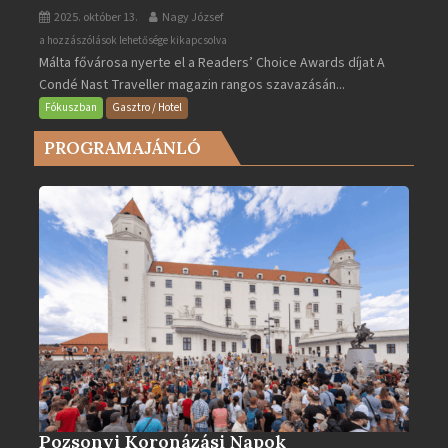
2025. október 13.
Nagy József
Valletta
a hozzászólások lehetősége kikapcsolva
Málta fővárosa nyerte el a Readers’ Choice Awards díjat A
lett
Condé Nast Traveller magazin rangos szavazásán...
Európa
legjobb
Fókuszban
Gasztro / Hotel
városa
PROGRAMAJÁNLÓ
2025-
ben
bejegyzéshez
Pozsonyi Koronázási Napok