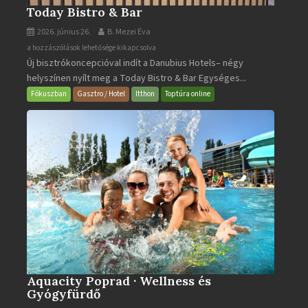
Today Bistro & Bar
2026. június 26.
B. Mezei Éva
Today
a hozzászólások lehetősége kikapcsolva
Új bisztrókoncepcióval indít a Danubius Hotels– négy
Bistro
helyszínen nyílt meg a Today Bistro & Bar Egységes...
&
Bar
Fókuszban
Gasztro / Hotel
Itthon
Toptúra online
bejegyzéshez
Aquacity Poprad · Wellness és
Gyógyfürdő