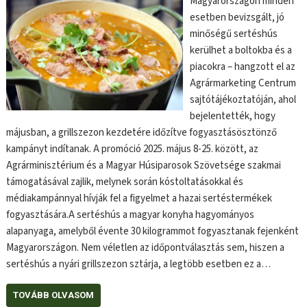
Magyarországon minden
esetben bevizsgált, jó
minőségű sertéshús
kerülhet a boltokba és a
piacokra – hangzott el az
Agrármarketing Centrum
sajtótájékoztatóján, ahol
bejelentették, hogy
májusban, a grillszezon kezdetére időzítve fogyasztásösztönző
kampányt indítanak. A promóció 2025. május 8-25. között, az
Agrárminisztérium és a Magyar Húsiparosok Szövetsége szakmai
támogatásával zajlik, melynek során kóstoltatásokkal és
médiakampánnyal hívják fel a figyelmet a hazai sertéstermékek
fogyasztására.A sertéshús a magyar konyha hagyományos
alapanyaga, amelyből évente 30 kilogrammot fogyasztanak fejenként
Magyarországon. Nem véletlen az időpontválasztás sem, hiszen a
sertéshús a nyári grillszezon sztárja, a legtöbb esetben ez a…
TOVÁBB OLVASOM