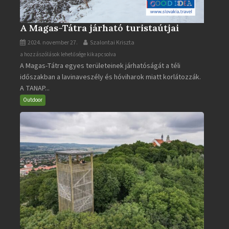
A Magas-Tátra járható turistaútjai
2024. november 27.
Szalontai Kriszta
A
a hozzászólások lehetősége kikapcsolva
A Magas-Tátra egyes területeinek járhatóságát a téli
Magas-
időszakban a lavinaveszély és hóviharok miatt korlátozzák.
Tátra
A TANAP...
járható
turistaútjai
Outdoor
bejegyzéshez