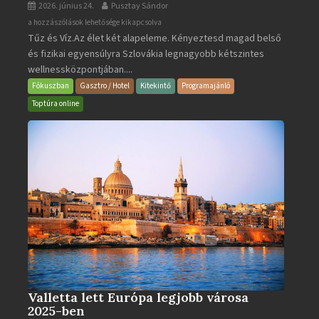
2026. június 24.
Pusztay Sándor
Aquacity
a hozzászólások lehetősége kikapcsolva
Tűz és Víz.Az élet két alapeleme. Kényeztesd magad belső
Poprad
és fizikai egyensúlyra Szlovákia legnagyobb kétszintes
·
wellnessközpontjában....
Wellness
és
Fókuszban
Gasztro / Hotel
Kitekintő
Programajánló
Gyógyfürdő
Toptúra online
bejegyzéshez
Valletta lett Európa legjobb városa
2025-ben