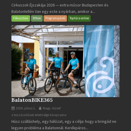
Cirkuszok Éjszakája 2026 — extra műsor Budapesten és
Éjszakája
Balatonlellén Van egy este a nyárban, amikor a...
2026
bejegyzéshez
Fókuszban
Itthon
Programajánló
Toptúra online
BalatonBIKE365
2026. július 1.
Nagy József
BalatonBIKE365
a hozzászólások lehetősége kikapcsolva
Húsz szálláshely, egy hálózat, egy a célja: hogy a bringád ne
bejegyzéshez
legyen probléma a Balatonnál. Kerékpáros...