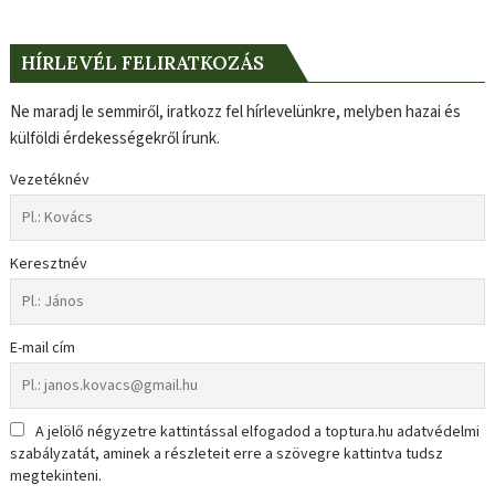
HÍRLEVÉL FELIRATKOZÁS
Ne maradj le semmiről, iratkozz fel hírlevelünkre, melyben hazai és
külföldi érdekességekről írunk.
Vezetéknév
Keresztnév
E-mail cím
A jelölő négyzetre kattintással elfogadod a toptura.hu adatvédelmi
szabályzatát, aminek a részleteit erre a szövegre kattintva tudsz
megtekinteni.