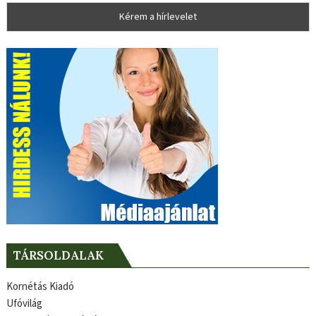
TÁRSOLDALAK
Kornétás Kiadó
Ufóvilág