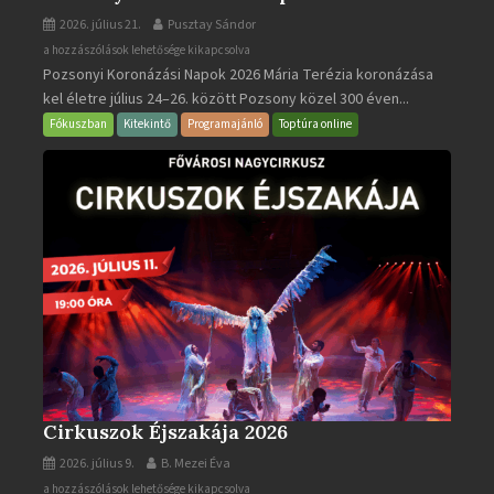
2026. július 21.
Pusztay Sándor
Pozsonyi
a hozzászólások lehetősége kikapcsolva
Pozsonyi Koronázási Napok 2026 Mária Terézia koronázása
Koronázási
kel életre július 24–26. között Pozsony közel 300 éven...
Napok
bejegyzéshez
Fókuszban
Kitekintő
Programajánló
Toptúra online
Cirkuszok Éjszakája 2026
2026. július 9.
B. Mezei Éva
Cirkuszok
a hozzászólások lehetősége kikapcsolva