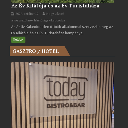
Az Év Kilátója és az Év Turistaháza
2024. október 12.
Nagy József
Az
a hozzászólások lehetősége kikapcsolva
Az Aktív Kalandor idén ötödik alkalommal szervezte meg az
Év
Év Kilátója és az Év Turistaháza kampányt....
Kilátója
és
Outdoor
az
GASZTRO / HOTEL
Év
Turistaháza
bejegyzéshez