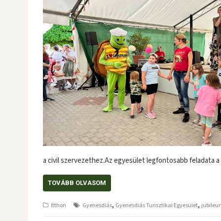
a civil szervezethez.Az egyesület legfontosabb feladata 
TOVÁBB OLVASOM
,
,
Itthon
Gyenesdiás
Gyenesdiás Turisztikai Egyesület
jubile