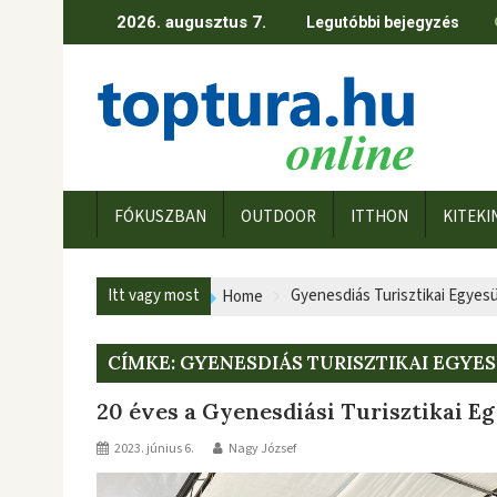
Skip
2026. augusztus 7.
Legutóbbi bejegyzés
to
content
FÓKUSZBAN
OUTDOOR
ITTHON
KITEKI
Itt vagy most
Gyenesdiás Turisztikai Egyesü
Home
CÍMKE:
GYENESDIÁS TURISZTIKAI EGYE
20 éves a Gyenesdiási Turisztikai E
2023. június 6.
Nagy József