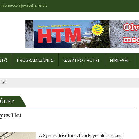
Cirkuszok Éjszakája 2026
NTŐ
PROGRAMAJÁNLÓ
GASZTRO / HOTEL
HÍRLEVÉL
let
SÜLET
gyesület
A Gyenesdiási Turisztikai Egyesület szakmai