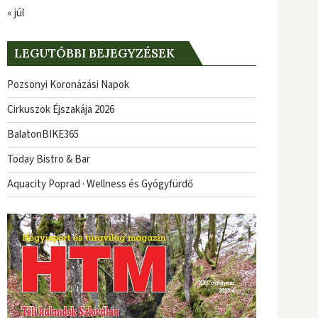
« júl
LEGUTÓBBI BEJEGYZÉSEK
Pozsonyi Koronázási Napok
Cirkuszok Éjszakája 2026
BalatonBIKE365
Today Bistro & Bar
Aquacity Poprad · Wellness és Gyógyfürdő