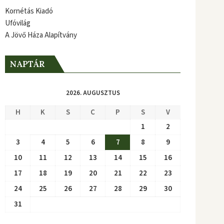
Kornétás Kiadó
Ufóvilág
A Jövő Háza Alapítvány
NAPTÁR
2026. AUGUSZTUS
H
K
S
C
P
S
V
1
2
3
4
5
6
7
8
9
10
11
12
13
14
15
16
17
18
19
20
21
22
23
24
25
26
27
28
29
30
31