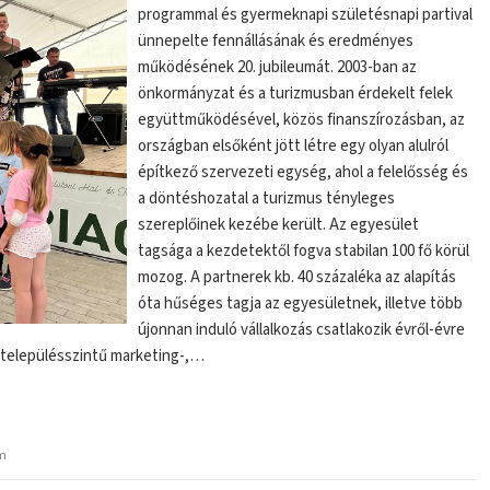
programmal és gyermeknapi születésnapi partival
ünnepelte fennállásának és eredményes
működésének 20. jubileumát. 2003-ban az
önkormányzat és a turizmusban érdekelt felek
együttműködésével, közös finanszírozásban, az
országban elsőként jött létre egy olyan alulról
építkező szervezeti egység, ahol a felelősség és
a döntéshozatal a turizmus tényleges
szereplőinek kezébe került. Az egyesület
tagsága a kezdetektől fogva stabilan 100 fő körül
mozog. A partnerek kb. 40 százaléka az alapítás
óta hűséges tagja az egyesületnek, illetve több
újonnan induló vállalkozás csatlakozik évről-évre
a településszintű marketing-,…
um