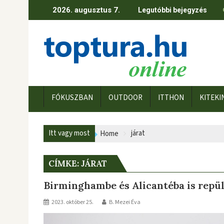
Skip
2026. augusztus 7.
Legutóbbi bejegyzés
to
content
FÓKUSZBAN
OUTDOOR
ITTHON
KITEKI
Itt vagy most
járat
Home
CÍMKE:
JÁRAT
Birminghambe és Alicantéba is repül
2023. október 25.
B. Mezei Éva