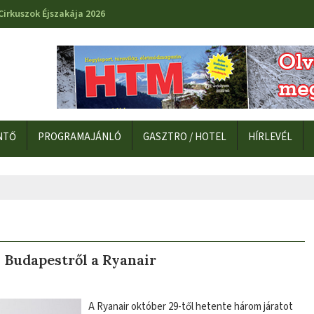
Cirkuszok Éjszakája 2026
NTŐ
PROGRAMAJÁNLÓ
GASZTRO / HOTEL
HÍRLEVÉL
 Budapestről a Ryanair
A Ryanair október 29-től hetente három járatot