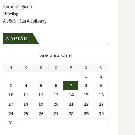
Kornétás Kiadó
Ufóvilág
A Jövő Háza Alapítvány
NAPTÁR
2026. AUGUSZTUS
H
K
S
C
P
S
V
1
2
3
4
5
6
7
8
9
10
11
12
13
14
15
16
17
18
19
20
21
22
23
24
25
26
27
28
29
30
31