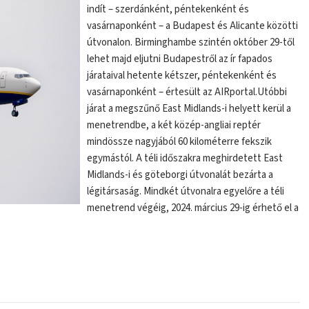
indít – szerdánként, péntekenként és
vasárnaponként – a Budapest és Alicante közötti
útvonalon. Birminghambe szintén október 29-től
lehet majd eljutni Budapestről az ír fapados
járataival hetente kétszer, péntekenként és
vasárnaponként – értesült az AIRportal.Utóbbi
járat a megszűnő East Midlands-i helyett kerül a
menetrendbe, a két közép-angliai reptér
mindössze nagyjából 60 kilométerre fekszik
egymástól. A téli időszakra meghirdetett East
Midlands-i és göteborgi útvonalát bezárta a
légitársaság. Mindkét útvonalra egyelőre a téli
menetrend végéig, 2024. március 29-ig érhető el a