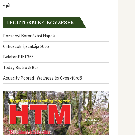
« júl
LEGUTÓBBI BEJEGYZÉSEK
Pozsonyi Koronázási Napok
Cirkuszok Éjszakája 2026
BalatonBIKE365
Today Bistro & Bar
Aquacity Poprad · Wellness és Gyógyfürdő