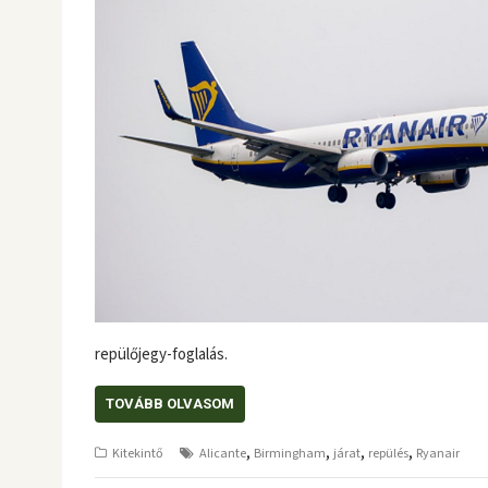
repülőjegy-foglalás.
TOVÁBB OLVASOM
,
,
,
,
Kitekintő
Alicante
Birmingham
járat
repülés
Ryanair