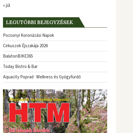
« júl
LEGUTÓBBI BEJEGYZÉSEK
Pozsonyi Koronázási Napok
Cirkuszok Éjszakája 2026
BalatonBIKE365
Today Bistro & Bar
Aquacity Poprad · Wellness és Gyógyfürdő