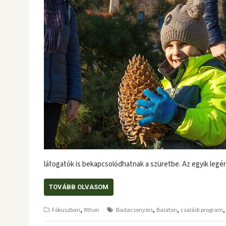
látogatók is bekapcsolódhatnak a szüretbe. Az egyik le
TOVÁBB OLVASOM
,
,
,
Fókuszban
Itthon
Badacsonyörs
Balaton
családi program