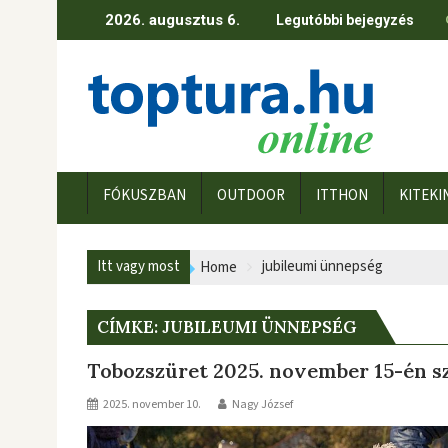
Skip
2026. augusztus 6.
Legutóbbi bejegyzés
to
content
FÓKUSZBAN
OUTDOOR
ITTHON
KITEKI
Itt vagy most
jubileumi ünnepség
Home
CÍMKE:
JUBILEUMI ÜNNEPSÉG
Tobozszüret 2025. november 15-én 
2025. november 10.
Nagy József