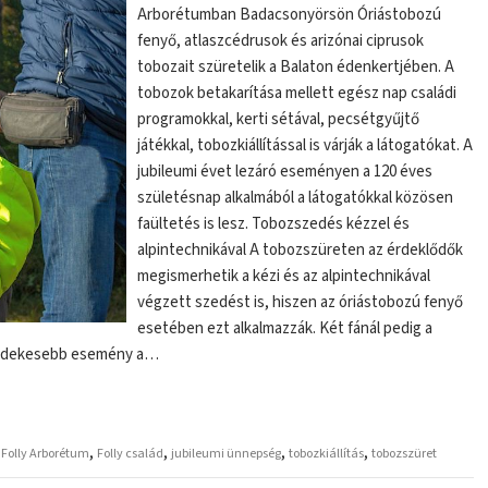
Arborétumban Badacsonyörsön Óriástobozú
fenyő, atlaszcédrusok és arizónai ciprusok
tobozait szüretelik a Balaton édenkertjében. A
tobozok betakarítása mellett egész nap családi
programokkal, kerti sétával, pecsétgyűjtő
játékkal, tobozkiállítással is várják a látogatókat. A
jubileumi évet lezáró eseményen a 120 éves
születésnap alkalmából a látogatókkal közösen
faültetés is lesz. Tobozszedés kézzel és
alpintechnikával A tobozszüreten az érdeklődők
megismerhetik a kézi és az alpintechnikával
végzett szedést is, hiszen az óriástobozú fenyő
esetében ezt alkalmazzák. Két fánál pedig a
gérdekesebb esemény a…
,
,
,
,
,
Folly Arborétum
Folly család
jubileumi ünnepség
tobozkiállítás
tobozszüret