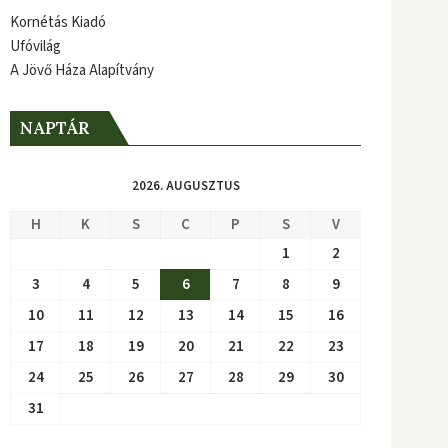
Kornétás Kiadó
Ufóvilág
A Jövő Háza Alapítvány
NAPTÁR
2026. AUGUSZTUS
H
K
S
C
P
S
V
1
2
3
4
5
6
7
8
9
10
11
12
13
14
15
16
17
18
19
20
21
22
23
24
25
26
27
28
29
30
31