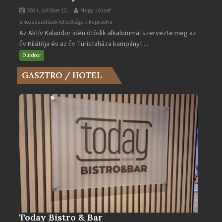
2024. október 12.
Nagy József
Az
a hozzászólások lehetősége kikapcsolva
Az Aktív Kalandor idén ötödik alkalommal szervezte meg az
Év
Év Kilátója és az Év Turistaháza kampányt....
Kilátója
és
Outdoor
az
GASZTRO / HOTEL
Év
Turistaháza
bejegyzéshez
Today Bistro & Bar