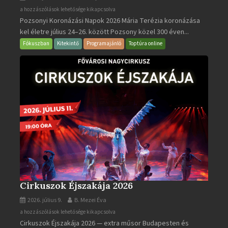
Pozsonyi
a hozzászólások lehetősége kikapcsolva
Pozsonyi Koronázási Napok 2026 Mária Terézia koronázása
Koronázási
kel életre július 24–26. között Pozsony közel 300 éven...
Napok
bejegyzéshez
Fókuszban
Kitekintő
Programajánló
Toptúra online
Cirkuszok Éjszakája 2026
2026. július 9.
B. Mezei Éva
Cirkuszok
a hozzászólások lehetősége kikapcsolva
Cirkuszok Éjszakája 2026 — extra műsor Budapesten és
Éjszakája