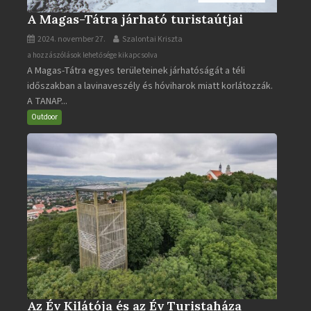
A Magas-Tátra járható turistaútjai
2024. november 27.
Szalontai Kriszta
A
a hozzászólások lehetősége kikapcsolva
A Magas-Tátra egyes területeinek járhatóságát a téli
Magas-
időszakban a lavinaveszély és hóviharok miatt korlátozzák.
Tátra
A TANAP...
járható
turistaútjai
Outdoor
bejegyzéshez
Az Év Kilátója és az Év Turistaháza