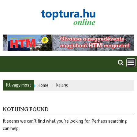
Skip
to
content
Itt vagy most
kaland
Home
NOTHING FOUND
It seems we can’t find what you’re looking for. Perhaps searching
can help.