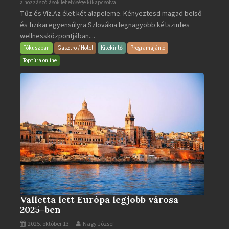
Aquacity
a hozzászólások lehetősége kikapcsolva
Tűz és Víz.Az élet két alapeleme. Kényeztesd magad belső
Poprad
és fizikai egyensúlyra Szlovákia legnagyobb kétszintes
·
wellnessközpontjában....
Wellness
és
Fókuszban
Gasztro / Hotel
Kitekintő
Programajánló
Gyógyfürdő
Toptúra online
bejegyzéshez
Valletta lett Európa legjobb városa
2025-ben
2025. október 13.
Nagy József