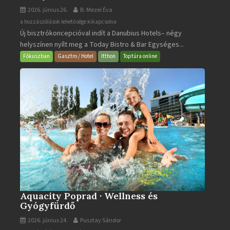
2026. június 26.
B. Mezei Éva
Today
a hozzászólások lehetősége kikapcsolva
Új bisztrókoncepcióval indít a Danubius Hotels– négy
Bistro
helyszínen nyílt meg a Today Bistro & Bar Egységes...
&
Bar
Fókuszban
Gasztro / Hotel
Itthon
Toptúra online
bejegyzéshez
Aquacity Poprad · Wellness és
Gyógyfürdő
2026. június 24.
Pusztay Sándor