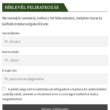
HÍRLEVÉL FELIRATKOZÁS
Ne maradj le semmiről, iratkozz fel hírlevelünkre, melyben hazai és
külföldi érdekességekről írunk.
Vezetéknév
Keresztnév
E-mail cím
A jelölő négyzetre kattintással elfogadod a toptura.hu adatvédelmi
szabályzatát, aminek a részleteit erre a szövegre kattintva tudsz
megtekinteni.