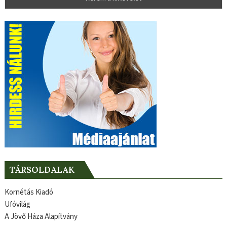
TÁRSOLDALAK
Kornétás Kiadó
Ufóvilág
A Jövő Háza Alapítvány