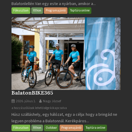
Balatonlellén Van egy este a nyárban, amikor a...
2026
bejegyzéshez
Fókuszban
Itthon
Programajánló
Toptúra online
BalatonBIKE365
2026. július 1.
Nagy József
BalatonBIKE365
a hozzászólások lehetősége kikapcsolva
Húsz szálláshely, egy hálózat, egy a célja: hogy a bringád ne
bejegyzéshez
legyen probléma a Balatonnál. Kerékpáros...
Fókuszban
Itthon
Outdoor
Programajánló
Toptúra online