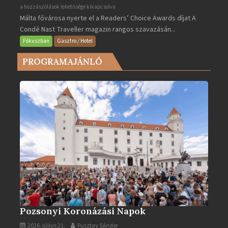
Valletta
a hozzászólások lehetősége kikapcsolva
Málta fővárosa nyerte el a Readers’ Choice Awards díjat A
lett
Condé Nast Traveller magazin rangos szavazásán...
Európa
legjobb
Fókuszban
Gasztro / Hotel
városa
PROGRAMAJÁNLÓ
2025-
ben
bejegyzéshez
Pozsonyi Koronázási Napok
2026. július 21.
Pusztay Sándor