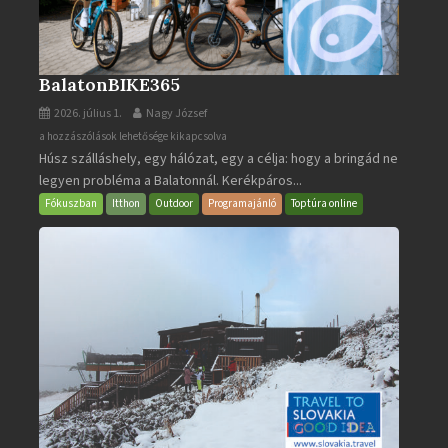
BalatonBIKE365
2026. július 1.
Nagy József
BalatonBIKE365
a hozzászólások lehetősége kikapcsolva
Húsz szálláshely, egy hálózat, egy a célja: hogy a bringád ne
bejegyzéshez
legyen probléma a Balatonnál. Kerékpáros...
Fókuszban
Itthon
Outdoor
Programajánló
Toptúra online