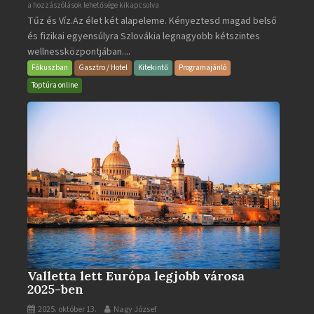
Aquacity
a hozzászólások lehetősége kikapcsolva
Tűz és Víz.Az élet két alapeleme. Kényeztesd magad belső
Poprad
és fizikai egyensúlyra Szlovákia legnagyobb kétszintes
·
wellnessközpontjában....
Wellness
és
Fókuszban
Gasztro / Hotel
Kitekintő
Programajánló
Gyógyfürdő
Toptúra online
bejegyzéshez
Valletta lett Európa legjobb városa
2025-ben
2025. október 13.
Nagy József