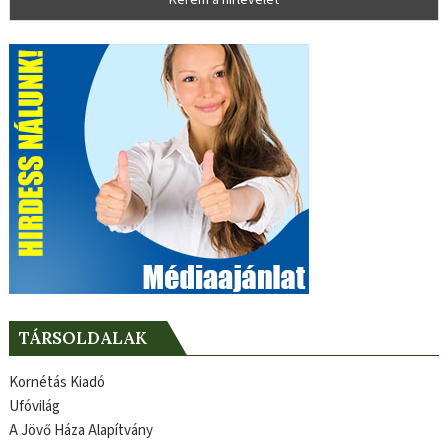
TÁRSOLDALAK
Kornétás Kiadó
Ufóvilág
A Jövő Háza Alapítvány