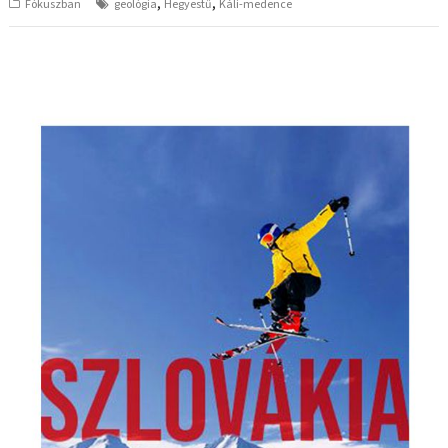
,
,
Fókuszban
geológia
Hegyestű
Káli-medence