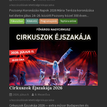
Pozsonyi
a hozzászólások lehetősége kikapcsolva
Pozsonyi Koronázási Napok 2026 Mária Terézia koronázása
Koronázási
kel életre július 24–26. között Pozsony közel 300 éven...
Napok
bejegyzéshez
Fókuszban
Kitekintő
Programajánló
Toptúra online
Cirkuszok Éjszakája 2026
2026. július 9.
B. Mezei Éva
Cirkuszok
a hozzászólások lehetősége kikapcsolva
Cirkuszok Éjszakája 2026 — extra műsor Budapesten és
Éjszakája