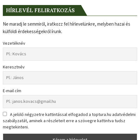
HÍRLEVÉL FELIRATKOZÁS
Ne maradj le semmiről, iratkozz fel hírlevelünkre, melyben hazai és
külföldi érdekességekről írunk.
Vezetéknév
Keresztnév
E-mail cím
A jelölő négyzetre kattintással elfogadod a toptura.hu adatvédelmi
szabályzatát, aminek a részleteit erre a szövegre kattintva tudsz
megtekinteni.