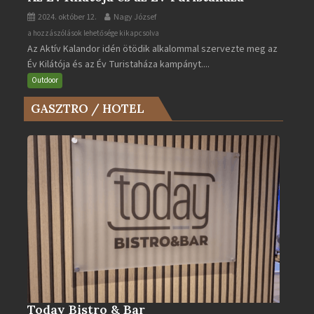
2024. október 12.
Nagy József
Az
a hozzászólások lehetősége kikapcsolva
Az Aktív Kalandor idén ötödik alkalommal szervezte meg az
Év
Év Kilátója és az Év Turistaháza kampányt....
Kilátója
és
Outdoor
az
GASZTRO / HOTEL
Év
Turistaháza
bejegyzéshez
Today Bistro & Bar