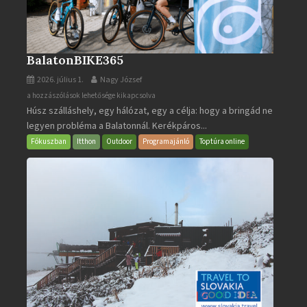
BalatonBIKE365
2026. július 1.
Nagy József
BalatonBIKE365
a hozzászólások lehetősége kikapcsolva
Húsz szálláshely, egy hálózat, egy a célja: hogy a bringád ne
bejegyzéshez
legyen probléma a Balatonnál. Kerékpáros...
Fókuszban
Itthon
Outdoor
Programajánló
Toptúra online