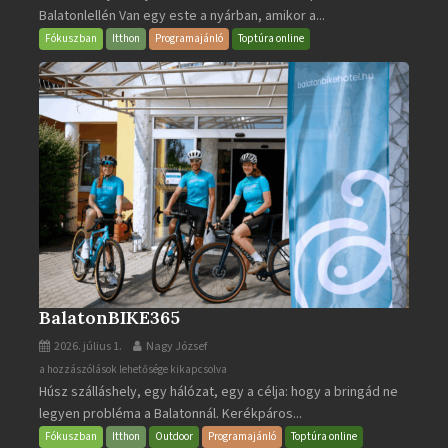
Balatonlellén Van egy este a nyárban, amikor a...
2026
bejegyzéshez
Fókuszban
Itthon
Programajánló
Toptúra online
BalatonBIKE365
2026. július 1.
Nagy József
BalatonBIKE365
a hozzászólások lehetősége kikapcsolva
Húsz szálláshely, egy hálózat, egy a célja: hogy a bringád ne
bejegyzéshez
legyen probléma a Balatonnál. Kerékpáros...
Fókuszban
Itthon
Outdoor
Programajánló
Toptúra online