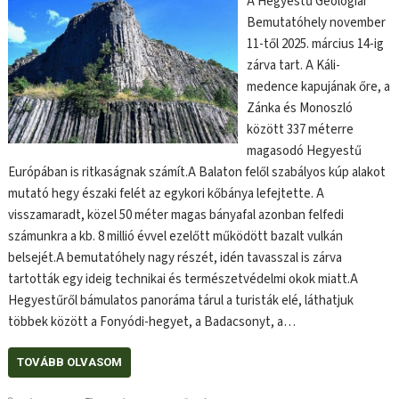
A Hegyestű Geológiai
Bemutatóhely november
11-től 2025. március 14-ig
zárva tart. A Káli-
medence kapujának őre, a
Zánka és Monoszló
között 337 méterre
magasodó Hegyestű
Európában is ritkaságnak számít.A Balaton felől szabályos kúp alakot
mutató hegy északi felét az egykori kőbánya lefejtette. A
visszamaradt, közel 50 méter magas bányafal azonban felfedi
számunkra a kb. 8 millió évvel ezelőtt működött bazalt vulkán
belsejét.A bemutatóhely nagy részét, idén tavasszal is zárva
tartották egy ideig technikai és természetvédelmi okok miatt.A
Hegyestűről bámulatos panoráma tárul a turisták elé, láthatjuk
többek között a Fonyódi-hegyet, a Badacsonyt, a…
TOVÁBB OLVASOM