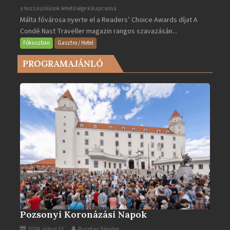
Valletta
a hozzászólások lehetősége kikapcsolva
Málta fővárosa nyerte el a Readers’ Choice Awards díjat A
lett
Condé Nast Traveller magazin rangos szavazásán...
Európa
legjobb
Fókuszban
Gasztro / Hotel
városa
PROGRAMAJÁNLÓ
2025-
ben
bejegyzéshez
Pozsonyi Koronázási Napok
2026. július 21.
Pusztay Sándor