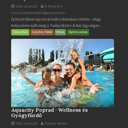
2026. június 26.
B. Mezei Éva
Today
a hozzászólások lehetősége kikapcsolva
Új bisztrókoncepcióval indít a Danubius Hotels– négy
Bistro
helyszínen nyílt meg a Today Bistro & Bar Egységes...
&
Bar
Fókuszban
Gasztro / Hotel
Itthon
Toptúra online
bejegyzéshez
Aquacity Poprad · Wellness és
Gyógyfürdő
2026. június 24.
Pusztay Sándor