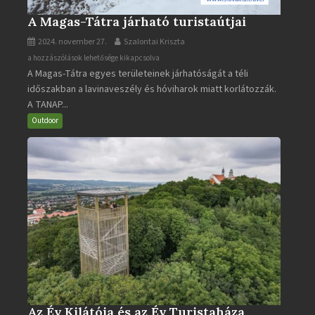
A Magas-Tátra járható turistaútjai
2024. november 27.
Szalontai Kriszta
A
a hozzászólások lehetősége kikapcsolva
A Magas-Tátra egyes területeinek járhatóságát a téli
Magas-
időszakban a lavinaveszély és hóviharok miatt korlátozzák.
Tátra
A TANAP...
járható
turistaútjai
Outdoor
bejegyzéshez
Az Év Kilátója és az Év Turistaháza