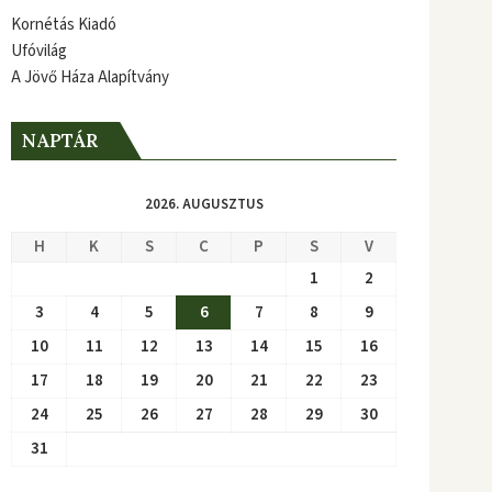
Kornétás Kiadó
Ufóvilág
A Jövő Háza Alapítvány
NAPTÁR
2026. AUGUSZTUS
H
K
S
C
P
S
V
1
2
3
4
5
6
7
8
9
10
11
12
13
14
15
16
17
18
19
20
21
22
23
24
25
26
27
28
29
30
31