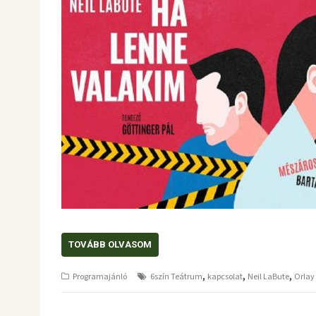
TOVÁBB OLVASOM
,
,
,
Programajánló
6szín Teátrum
kapcsolat
Neil LaBute
Orlay