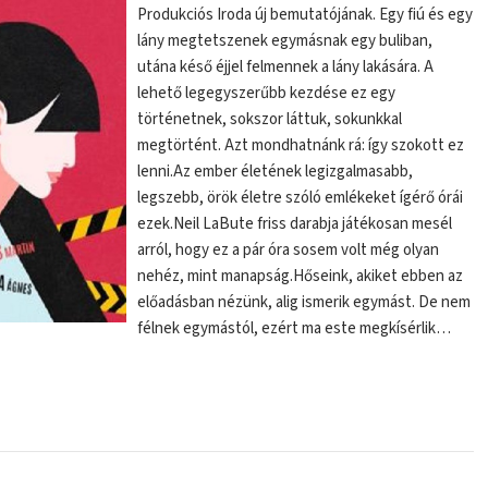
Produkciós Iroda új bemutatójának. Egy fiú és egy
lány megtetszenek egymásnak egy buliban,
utána késő éjjel felmennek a lány lakására. A
lehető legegyszerűbb kezdése ez egy
történetnek, sokszor láttuk, sokunkkal
megtörtént. Azt mondhatnánk rá: így szokott ez
lenni.Az ember életének legizgalmasabb,
legszebb, örök életre szóló emlékeket ígérő órái
ezek.Neil LaBute friss darabja játékosan mesél
arról, hogy ez a pár óra sosem volt még olyan
nehéz, mint manapság.Hőseink, akiket ebben az
előadásban nézünk, alig ismerik egymást. De nem
félnek egymástól, ezért ma este megkísérlik…