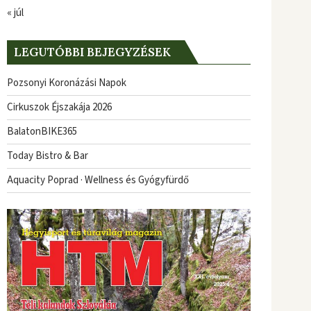
« júl
LEGUTÓBBI BEJEGYZÉSEK
Pozsonyi Koronázási Napok
Cirkuszok Éjszakája 2026
BalatonBIKE365
Today Bistro & Bar
Aquacity Poprad · Wellness és Gyógyfürdő