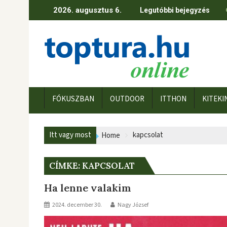
Skip
2026. augusztus 6.
Legutóbbi bejegyzés
to
content
FÓKUSZBAN
OUTDOOR
ITTHON
KITEKI
Itt vagy most
kapcsolat
Home
CÍMKE:
KAPCSOLAT
Ha lenne valakim
2024. december 30.
Nagy József