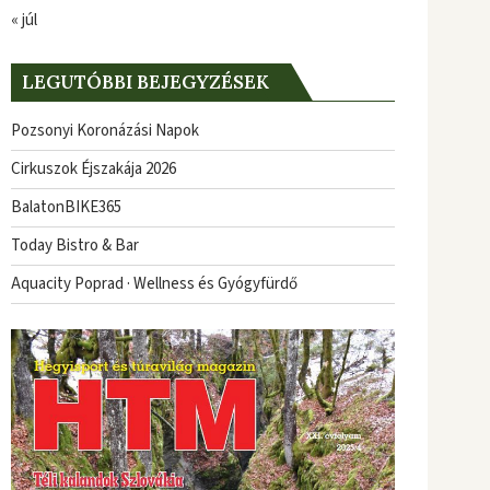
« júl
LEGUTÓBBI BEJEGYZÉSEK
Pozsonyi Koronázási Napok
Cirkuszok Éjszakája 2026
BalatonBIKE365
Today Bistro & Bar
Aquacity Poprad · Wellness és Gyógyfürdő