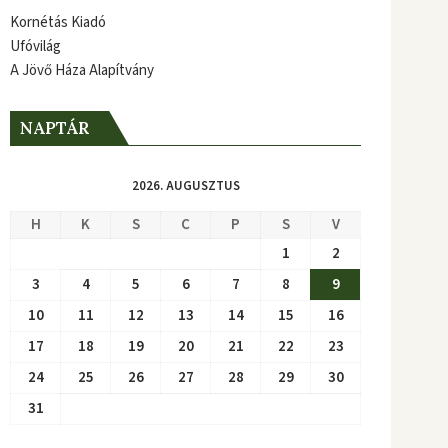
Kornétás Kiadó
Ufóvilág
A Jövő Háza Alapítvány
NAPTÁR
2026. AUGUSZTUS
H
K
S
C
P
S
V
1
2
3
4
5
6
7
8
9
10
11
12
13
14
15
16
17
18
19
20
21
22
23
24
25
26
27
28
29
30
31