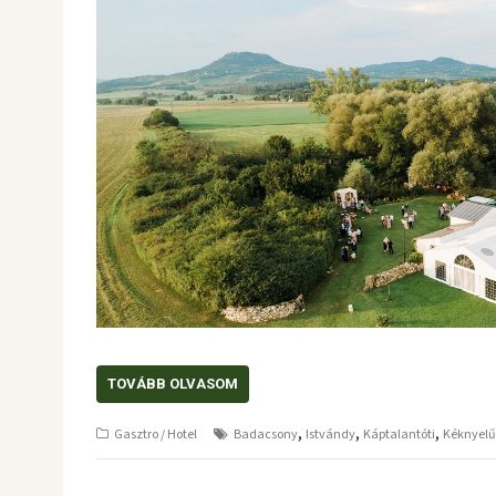
TOVÁBB OLVASOM
,
,
,
Gasztro / Hotel
Badacsony
Istvándy
Káptalantóti
Kéknyelű