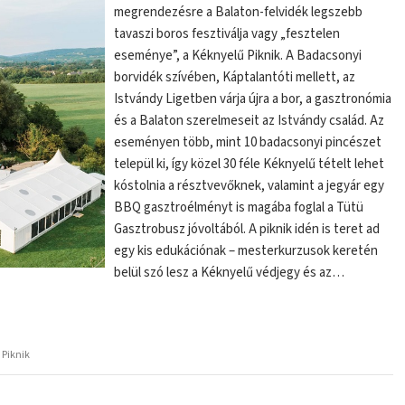
megrendezésre a Balaton-felvidék legszebb
tavaszi boros fesztiválja vagy „fesztelen
eseménye”, a Kéknyelű Piknik. A Badacsonyi
borvidék szívében, Káptalantóti mellett, az
Istvándy Ligetben várja újra a bor, a gasztronómia
és a Balaton szerelmeseit az Istvándy család. Az
eseményen több, mint 10 badacsonyi pincészet
települ ki, így közel 30 féle Kéknyelű tételt lehet
kóstolnia a résztvevőknek, valamint a jegyár egy
BBQ gasztroélményt is magába foglal a Tütü
Gasztrobusz jóvoltából. A piknik idén is teret ad
egy kis edukációnak – mesterkurzusok keretén
belül szó lesz a Kéknyelű védjegy és az…
 Piknik