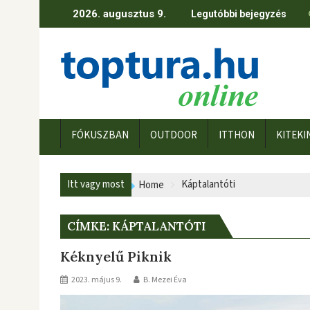
Skip
2026. augusztus 9.
Legutóbbi bejegyzés
to
content
FÓKUSZBAN
OUTDOOR
ITTHON
KITEKI
Itt vagy most
Káptalantóti
Home
CÍMKE:
KÁPTALANTÓTI
Kéknyelű Piknik
2023. május 9.
B. Mezei Éva