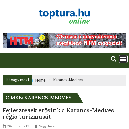
Skip
to
content
Itt vagy most
Karancs-Medves
Home
CÍMKE:
KARANCS-MEDVES
Fejlesztések erősítik a Karancs-Medves
régió turizmusát
2025. május 13.
Nagy József