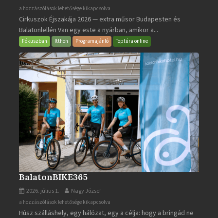
Cirkuszok
a hozzászólások lehetősége kikapcsolva
Cirkuszok Éjszakája 2026 — extra műsor Budapesten és
Éjszakája
Balatonlellén Van egy este a nyárban, amikor a...
2026
bejegyzéshez
Fókuszban
Itthon
Programajánló
Toptúra online
BalatonBIKE365
2026. július 1.
Nagy József
BalatonBIKE365
a hozzászólások lehetősége kikapcsolva
Húsz szálláshely, egy hálózat, egy a célja: hogy a bringád ne
bejegyzéshez