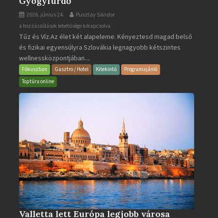
Gyógyfürdő
2026. június 24.
Pusztay Sándor
Aquacity
a hozzászólások lehetősége kikapcsolva
Tűz és Víz.Az élet két alapeleme. Kényeztesd magad belső
Poprad
és fizikai egyensúlyra Szlovákia legnagyobb kétszintes
·
wellnessközpontjában....
Wellness
és
Fókuszban
Gasztro / Hotel
Kitekintő
Programajánló
Gyógyfürdő
Toptúra online
bejegyzéshez
Valletta lett Európa legjobb városa