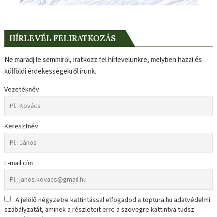
HÍRLEVÉL FELIRATKOZÁS
Ne maradj le semmiről, iratkozz fel hírlevelünkre, melyben hazai és
külföldi érdekességekről írunk.
Vezetéknév
Keresztnév
E-mail cím
A jelölő négyzetre kattintással elfogadod a toptura.hu adatvédelmi
szabályzatát, aminek a részleteit erre a szövegre kattintva tudsz