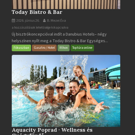
Today Bistro & Bar
2026. június 26.
B. Mezei Éva
Today
a hozzászólások lehetősége kikapcsolva
Új bisztrókoncepcióval indít a Danubius Hotels– négy
Bistro
helyszínen nyílt meg a Today Bistro & Bar Egységes...
&
Bar
Fókuszban
Gasztro / Hotel
Itthon
Toptúra online
bejegyzéshez
Aquacity Poprad · Wellness és