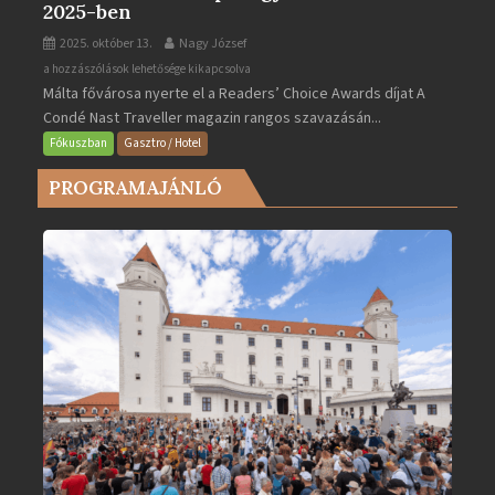
2025-ben
2025. október 13.
Nagy József
Valletta
a hozzászólások lehetősége kikapcsolva
Málta fővárosa nyerte el a Readers’ Choice Awards díjat A
lett
Condé Nast Traveller magazin rangos szavazásán...
Európa
legjobb
Fókuszban
Gasztro / Hotel
városa
PROGRAMAJÁNLÓ
2025-
ben
bejegyzéshez