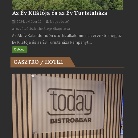
Az Év Kilátója és az Év Turistaháza
2024. október 12.
Nagy József
Az
a hozzászólások lehetősége kikapcsolva
Az Aktív Kalandor idén ötödik alkalommal szervezte meg az
Év
Év Kilátója és az Év Turistaháza kampányt....
Kilátója
és
Outdoor
az
GASZTRO / HOTEL
Év
Turistaháza
bejegyzéshez