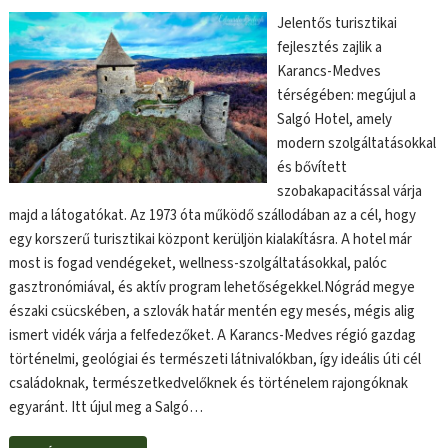
Jelentős turisztikai
fejlesztés zajlik a
Karancs-Medves
térségében: megújul a
Salgó Hotel, amely
modern szolgáltatásokkal
és bővített
szobakapacitással várja
majd a látogatókat. Az 1973 óta működő szállodában az a cél, hogy
egy korszerű turisztikai központ kerüljön kialakításra. A hotel már
most is fogad vendégeket, wellness-szolgáltatásokkal, palóc
gasztronómiával, és aktív program lehetőségekkel.Nógrád megye
északi csücskében, a szlovák határ mentén egy mesés, mégis alig
ismert vidék várja a felfedezőket. A Karancs-Medves régió gazdag
történelmi, geológiai és természeti látnivalókban, így ideális úti cél
családoknak, természetkedvelőknek és történelem rajongóknak
egyaránt. Itt újul meg a Salgó…