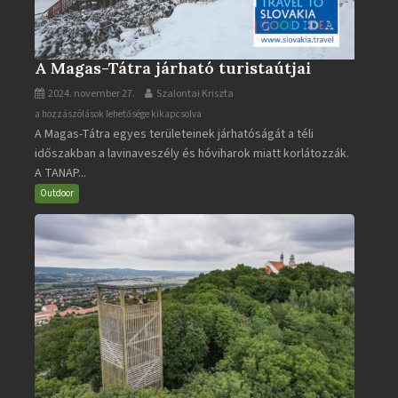
A Magas-Tátra járható turistaútjai
2024. november 27.
Szalontai Kriszta
A
a hozzászólások lehetősége kikapcsolva
A Magas-Tátra egyes területeinek járhatóságát a téli
Magas-
időszakban a lavinaveszély és hóviharok miatt korlátozzák.
Tátra
A TANAP...
járható
turistaútjai
Outdoor
bejegyzéshez