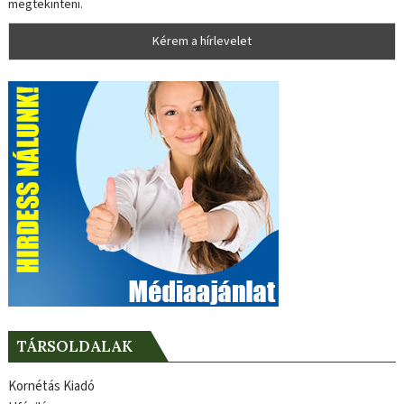
megtekinteni.
TÁRSOLDALAK
Kornétás Kiadó