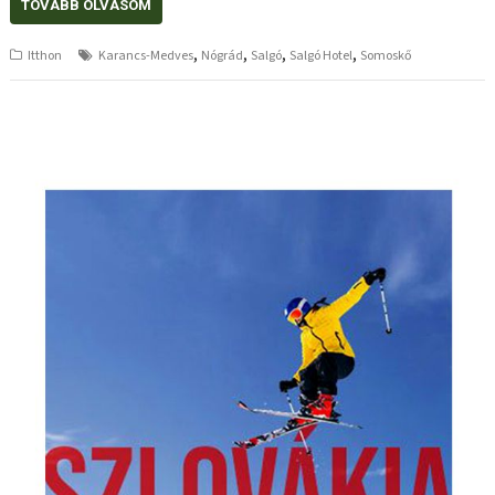
TOVÁBB OLVASOM
,
,
,
,
Itthon
Karancs-Medves
Nógrád
Salgó
Salgó Hotel
Somoskő