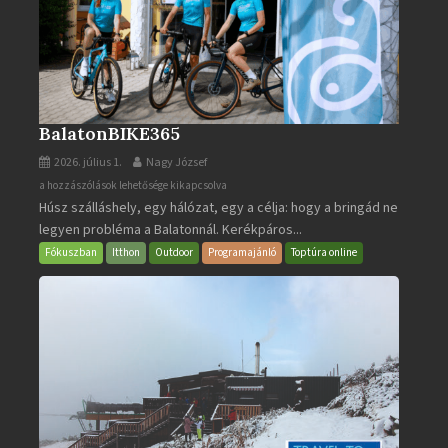
BalatonBIKE365
2026. július 1.
Nagy József
BalatonBIKE365
a hozzászólások lehetősége kikapcsolva
Húsz szálláshely, egy hálózat, egy a célja: hogy a bringád ne
bejegyzéshez
legyen probléma a Balatonnál. Kerékpáros...
Fókuszban
Itthon
Outdoor
Programajánló
Toptúra online