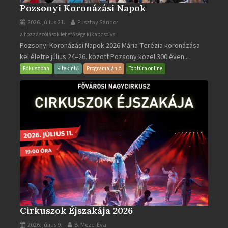
Pozsonyi Koronázási Napok
2026. július 21.
Pusztay Sándor
Pozsonyi
a hozzászólások lehetősége kikapcsolva
Pozsonyi Koronázási Napok 2026 Mária Terézia koronázása
Koronázási
kel életre július 24–26. között Pozsony közel 300 éven...
Napok
bejegyzéshez
Fókuszban
Kitekintő
Programajánló
Toptúra online
Cirkuszok Éjszakája 2026
2026. július 9.
B. Mezei Éva