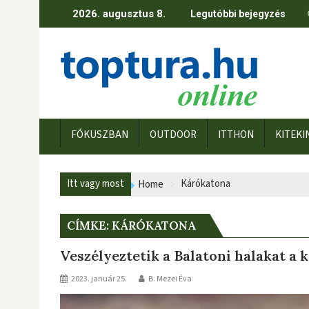
Skip
2026. augusztus 8.
Legutóbbi bejegyzés
to
content
FÓKUSZBAN
OUTDOOR
ITTHON
KITEKI
Itt vagy most
Kárókatona
Home
CÍMKE:
KÁRÓKATONA
Veszélyeztetik a Balatoni halakat a
2023. január 25.
B. Mezei Éva