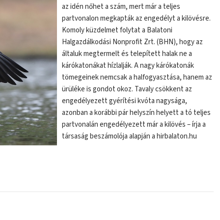
az idén nőhet a szám, mert már a teljes
partvonalon megkapták az engedélyt a kilövésre.
Komoly küzdelmet folytat a Balatoni
Halgazdálkodási Nonprofit Zrt. (BHN), hogy az
általuk megtermelt és telepített halak ne a
kárókatonákat hízlalják. A nagy kárókatonák
tömegeinek nemcsak a halfogyasztása, hanem az
ürüléke is gondot okoz. Tavaly csökkent az
engedélyezett gyérítési kvóta nagysága,
azonban a korábbi pár helyszín helyett a tó teljes
partvonalán engedélyezett már a kilövés – írja a
társaság beszámolója alapján a hirbalaton.hu