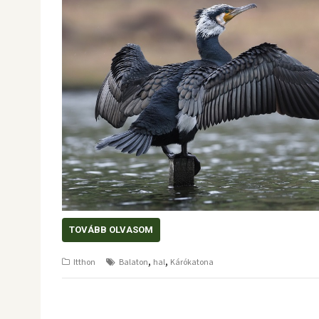
TOVÁBB OLVASOM
,
,
Itthon
Balaton
hal
Kárókatona