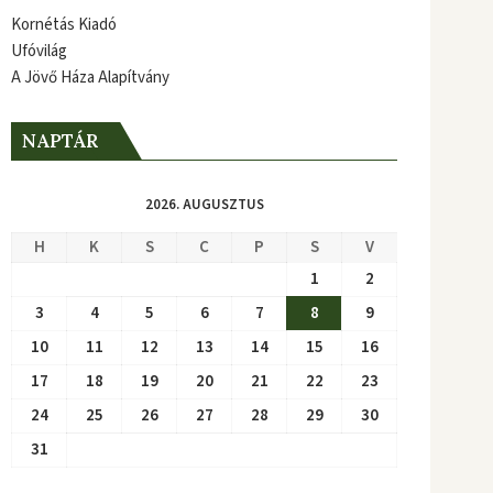
Kornétás Kiadó
Ufóvilág
A Jövő Háza Alapítvány
NAPTÁR
2026. AUGUSZTUS
H
K
S
C
P
S
V
1
2
3
4
5
6
7
8
9
10
11
12
13
14
15
16
17
18
19
20
21
22
23
24
25
26
27
28
29
30
31