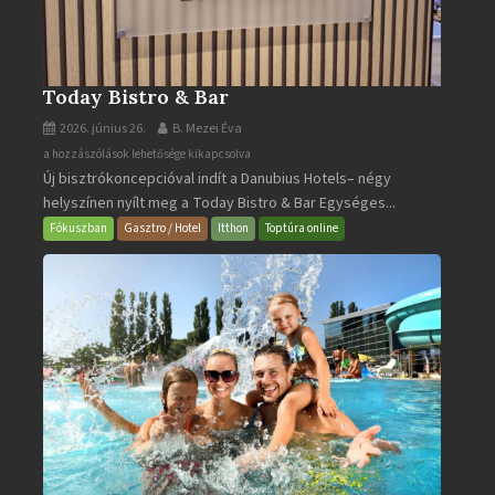
Today Bistro & Bar
2026. június 26.
B. Mezei Éva
Today
a hozzászólások lehetősége kikapcsolva
Új bisztrókoncepcióval indít a Danubius Hotels– négy
Bistro
helyszínen nyílt meg a Today Bistro & Bar Egységes...
&
Bar
Fókuszban
Gasztro / Hotel
Itthon
Toptúra online
bejegyzéshez