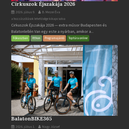
Cirkuszok Éjszakája 2026
2026. július 9.
B. Mezei Éva
Cirkuszok
a hozzászólások lehetősége kikapcsolva
Cirkuszok Éjszakája 2026 — extra műsor Budapesten és
Éjszakája
Balatonlellén Van egy este a nyárban, amikor a...
2026
bejegyzéshez
Fókuszban
Itthon
Programajánló
Toptúra online
BalatonBIKE365
2026. július 1.
Nagy József