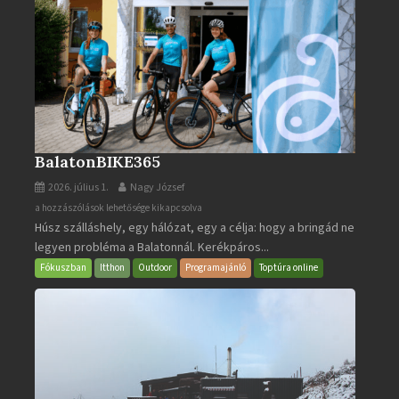
BalatonBIKE365
2026. július 1.
Nagy József
BalatonBIKE365
a hozzászólások lehetősége kikapcsolva
Húsz szálláshely, egy hálózat, egy a célja: hogy a bringád ne
bejegyzéshez
legyen probléma a Balatonnál. Kerékpáros...
Fókuszban
Itthon
Outdoor
Programajánló
Toptúra online