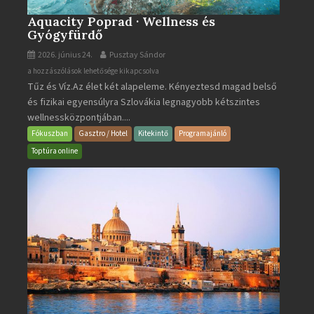
Aquacity Poprad · Wellness és
Gyógyfürdő
2026. június 24.
Pusztay Sándor
Aquacity
a hozzászólások lehetősége kikapcsolva
Tűz és Víz.Az élet két alapeleme. Kényeztesd magad belső
Poprad
és fizikai egyensúlyra Szlovákia legnagyobb kétszintes
·
wellnessközpontjában....
Wellness
és
Fókuszban
Gasztro / Hotel
Kitekintő
Programajánló
Gyógyfürdő
Toptúra online
bejegyzéshez