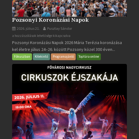
Pozsonyi Koronázási Napok
2026. július 21.
Pusztay Sándor
Pozsonyi
a hozzászólások lehetősége kikapcsolva
Pozsonyi Koronázási Napok 2026 Mária Terézia koronázása
Koronázási
kel életre július 24–26. között Pozsony közel 300 éven...
Napok
bejegyzéshez
Fókuszban
Kitekintő
Programajánló
Toptúra online