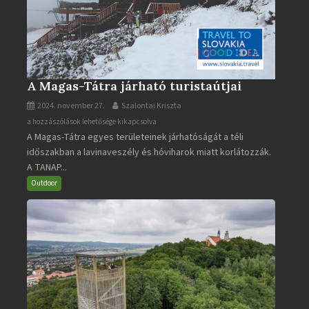
A Magas-Tátra járható turistaútjai
2024. november 27.
Szalontai Kriszta
A
a hozzászólások lehetősége kikapcsolva
A Magas-Tátra egyes területeinek járhatóságát a téli
Magas-
időszakban a lavinaveszély és hóviharok miatt korlátozzák.
Tátra
A TANAP...
járható
turistaútjai
Outdoor
bejegyzéshez