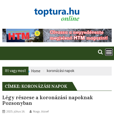
Skip
to
content
Itt vagy most
koronázási napok
Home
CÍMKE:
KORONÁZÁSI NAPOK
Légy részese a koronázási napoknak
Pozsonyban
2025. július 16.
Nagy József