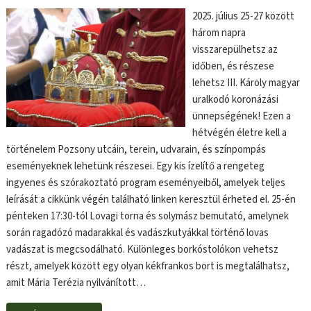
2025. július 25-27 között
három napra
visszarepülhetsz az
időben, és részese
lehetsz III. Károly magyar
uralkodó koronázási
ünnepségének! Ezen a
hétvégén életre kell a
történelem Pozsony utcáin, terein, udvarain, és színpompás
eseményeknek lehetünk részesei. Egy kis ízelítő a rengeteg
ingyenes és szórakoztató program eseményeiből, amelyek teljes
leírását a cikkünk végén található linken keresztül érheted el. 25-én
pénteken 17:30-tól Lovagi torna és solymász bemutató, amelynek
során ragadózó madarakkal és vadászkutyákkal történő lovas
vadászat is megcsodálható. Különleges borkóstolókon vehetsz
részt, amelyek között egy olyan kékfrankos bort is megtalálhatsz,
amit Mária Terézia nyilvánított…