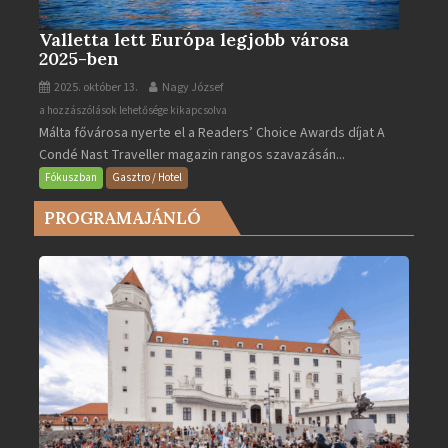
Valletta lett Európa legjobb városa
2025-ben
2025. október 13.
Nagy József
Valletta
a hozzászólások lehetősége kikapcsolva
Málta fővárosa nyerte el a Readers’ Choice Awards díjat A
lett
Condé Nast Traveller magazin rangos szavazásán...
Európa
legjobb
Fókuszban
Gasztro / Hotel
városa
PROGRAMAJÁNLÓ
2025-
ben
bejegyzéshez