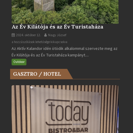
Az Év Kilátója és az Év Turistaháza
2024. október 12.
Nagy József
Az
a hozzászólások lehetősége kikapcsolva
Az Aktív Kalandor idén ötödik alkalommal szervezte meg az
Év
Év Kilátója és az Év Turistaháza kampányt....
Kilátója
és
Outdoor
az
GASZTRO / HOTEL
Év
Turistaháza
bejegyzéshez