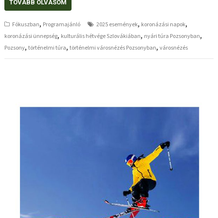
TOVÁBB OLVASOM
,
,
,
Fókuszban
Programajánló
2025 események
koronázási napok
,
,
,
koronázási ünnepség
kulturális hétvége Szlovákiában
nyári túra Pozsonyban
,
,
,
Pozsony
történelmi túra
történelmi városnézés Pozsonyban
városnézés