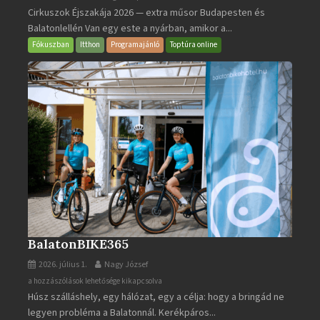
Cirkuszok Éjszakája 2026 — extra műsor Budapesten és
Éjszakája
Balatonlellén Van egy este a nyárban, amikor a...
2026
bejegyzéshez
Fókuszban
Itthon
Programajánló
Toptúra online
BalatonBIKE365
2026. július 1.
Nagy József
BalatonBIKE365
a hozzászólások lehetősége kikapcsolva
Húsz szálláshely, egy hálózat, egy a célja: hogy a bringád ne
bejegyzéshez
legyen probléma a Balatonnál. Kerékpáros...