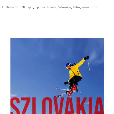
,
,
,
,
Kitekintő
Liptó
Liptószentmária
Szlovákia
Tátra
városnézés