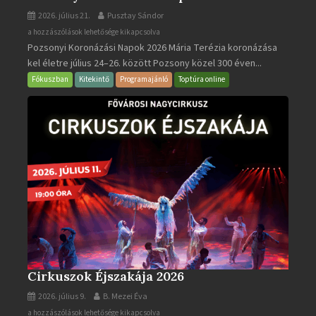
2026. július 21.
Pusztay Sándor
Pozsonyi
a hozzászólások lehetősége kikapcsolva
Pozsonyi Koronázási Napok 2026 Mária Terézia koronázása
Koronázási
kel életre július 24–26. között Pozsony közel 300 éven...
Napok
bejegyzéshez
Fókuszban
Kitekintő
Programajánló
Toptúra online
Cirkuszok Éjszakája 2026
2026. július 9.
B. Mezei Éva
Cirkuszok
a hozzászólások lehetősége kikapcsolva