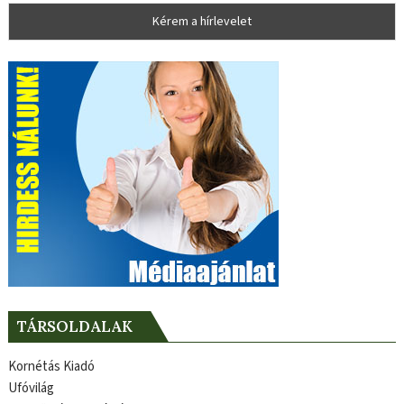
TÁRSOLDALAK
Kornétás Kiadó
Ufóvilág