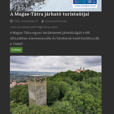
A Magas-Tátra járható turistaútjai
2024. november 27.
Szalontai Kriszta
A
a hozzászólások lehetősége kikapcsolva
A Magas-Tátra egyes területeinek járhatóságát a téli
Magas-
időszakban a lavinaveszély és hóviharok miatt korlátozzák.
Tátra
A TANAP...
járható
turistaútjai
Outdoor
bejegyzéshez