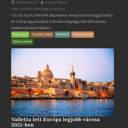
2026. június 24.
Pusztay Sándor
Aquacity
a hozzászólások lehetősége kikapcsolva
Tűz és Víz.Az élet két alapeleme. Kényeztesd magad belső
Poprad
és fizikai egyensúlyra Szlovákia legnagyobb kétszintes
·
wellnessközpontjában....
Wellness
és
Fókuszban
Gasztro / Hotel
Kitekintő
Programajánló
Gyógyfürdő
Toptúra online
bejegyzéshez
Valletta lett Európa legjobb városa
2025-ben