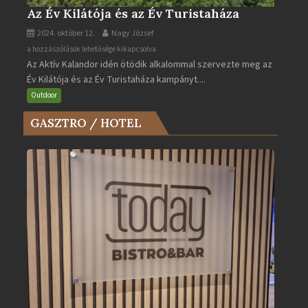
Az Év Kilátója és az Év Turistaháza
2024. október 12.
Nagy József
Az
a hozzászólások lehetősége kikapcsolva
Az Aktív Kalandor idén ötödik alkalommal szervezte meg az
Év
Év Kilátója és az Év Turistaháza kampányt....
Kilátója
és
Outdoor
az
GASZTRO / HOTEL
Év
Turistaháza
bejegyzéshez