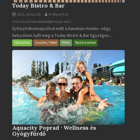
Today Bistro & Bar
2026. június 26.
B. Mezei Éva
Today
a hozzászólások lehetősége kikapcsolva
Új bisztrókoncepcióval indít a Danubius Hotels– négy
Bistro
helyszínen nyílt meg a Today Bistro & Bar Egységes...
&
Bar
Fókuszban
Gasztro / Hotel
Itthon
Toptúra online
bejegyzéshez
Aquacity Poprad · Wellness és
Gyógyfürdő