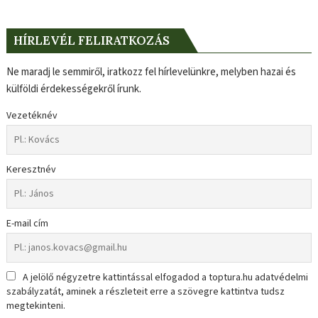
HÍRLEVÉL FELIRATKOZÁS
Ne maradj le semmiről, iratkozz fel hírlevelünkre, melyben hazai és
külföldi érdekességekről írunk.
Vezetéknév
Keresztnév
E-mail cím
A jelölő négyzetre kattintással elfogadod a toptura.hu adatvédelmi
szabályzatát, aminek a részleteit erre a szövegre kattintva tudsz
megtekinteni.