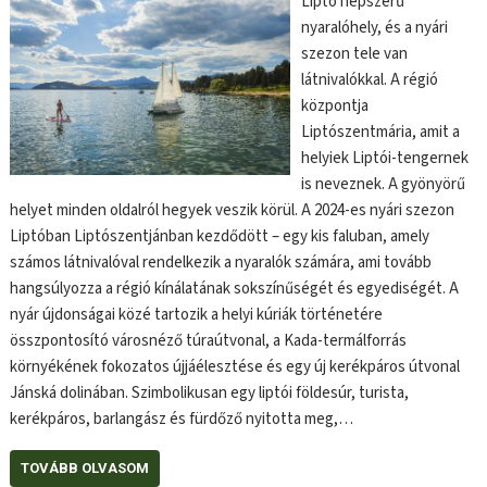
Liptó népszerű
nyaralóhely, és a nyári
szezon tele van
látnivalókkal. A régió
központja
Liptószentmária, amit a
helyiek Liptói-tengernek
is neveznek. A gyönyörű
helyet minden oldalról hegyek veszik körül. A 2024-es nyári szezon
Liptóban Liptószentjánban kezdődött – egy kis faluban, amely
számos látnivalóval rendelkezik a nyaralók számára, ami tovább
hangsúlyozza a régió kínálatának sokszínűségét és egyediségét. A
nyár újdonságai közé tartozik a helyi kúriák történetére
összpontosító városnéző túraútvonal, a Kada-termálforrás
környékének fokozatos újjáélesztése és egy új kerékpáros útvonal
Jánská dolinában. Szimbolikusan egy liptói földesúr, turista,
kerékpáros, barlangász és fürdőző nyitotta meg,…
TOVÁBB OLVASOM