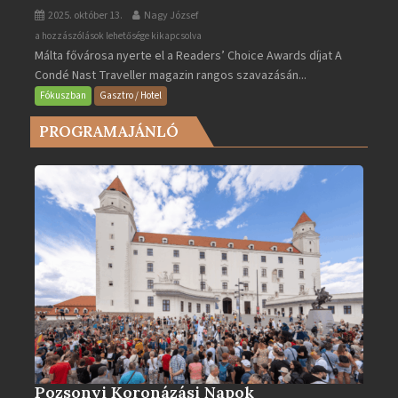
2025. október 13.
Nagy József
Valletta
a hozzászólások lehetősége kikapcsolva
Málta fővárosa nyerte el a Readers’ Choice Awards díjat A
lett
Condé Nast Traveller magazin rangos szavazásán...
Európa
legjobb
Fókuszban
Gasztro / Hotel
városa
PROGRAMAJÁNLÓ
2025-
ben
bejegyzéshez
Pozsonyi Koronázási Napok