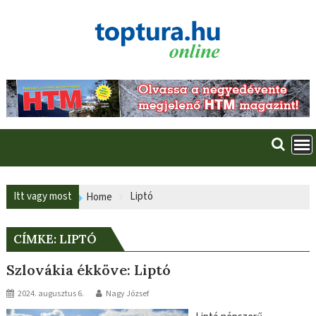
Skip
to
content
Itt vagy most
Liptó
Home
CÍMKE:
LIPTÓ
Szlovákia ékköve: Liptó
2024. augusztus 6.
Nagy József