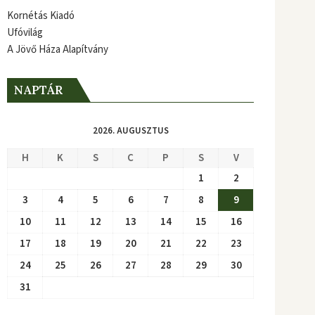
Kornétás Kiadó
Ufóvilág
A Jövő Háza Alapítvány
NAPTÁR
2026. AUGUSZTUS
H
K
S
C
P
S
V
1
2
3
4
5
6
7
8
9
10
11
12
13
14
15
16
17
18
19
20
21
22
23
24
25
26
27
28
29
30
31