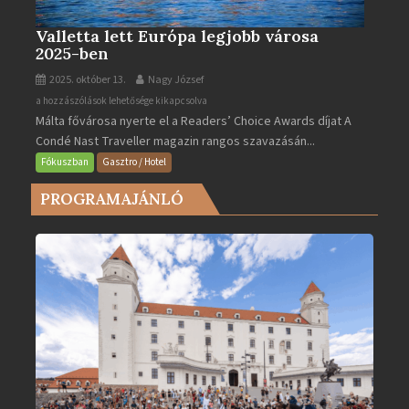
Valletta lett Európa legjobb városa
2025-ben
2025. október 13.
Nagy József
Valletta
a hozzászólások lehetősége kikapcsolva
Málta fővárosa nyerte el a Readers’ Choice Awards díjat A
lett
Condé Nast Traveller magazin rangos szavazásán...
Európa
legjobb
Fókuszban
Gasztro / Hotel
városa
PROGRAMAJÁNLÓ
2025-
ben
bejegyzéshez