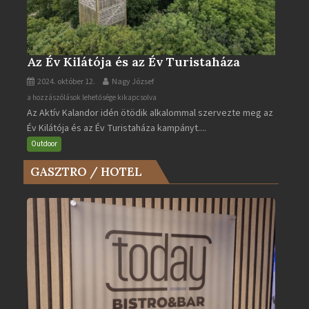
Az Év Kilátója és az Év Turistaháza
2024. október 12.
Nagy József
Az
a hozzászólások lehetősége kikapcsolva
Az Aktív Kalandor idén ötödik alkalommal szervezte meg az
Év
Év Kilátója és az Év Turistaháza kampányt....
Kilátója
és
Outdoor
az
GASZTRO / HOTEL
Év
Turistaháza
bejegyzéshez