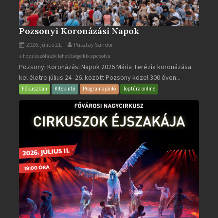
Pozsonyi Koronázási Napok
2026. július 21.
Pusztay Sándor
Pozsonyi
a hozzászólások lehetősége kikapcsolva
Pozsonyi Koronázási Napok 2026 Mária Terézia koronázása
Koronázási
kel életre július 24–26. között Pozsony közel 300 éven...
Napok
bejegyzéshez
Fókuszban
Kitekintő
Programajánló
Toptúra online