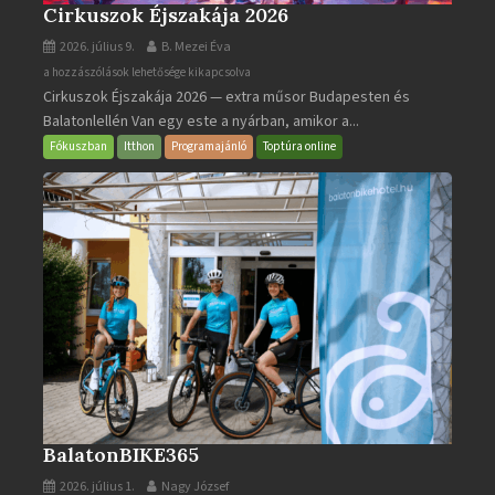
Cirkuszok Éjszakája 2026
2026. július 9.
B. Mezei Éva
Cirkuszok
a hozzászólások lehetősége kikapcsolva
Cirkuszok Éjszakája 2026 — extra műsor Budapesten és
Éjszakája
Balatonlellén Van egy este a nyárban, amikor a...
2026
bejegyzéshez
Fókuszban
Itthon
Programajánló
Toptúra online
BalatonBIKE365
2026. július 1.
Nagy József