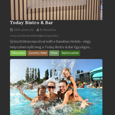
Today Bistro & Bar
2026. június 26.
B. Mezei Éva
Today
a hozzászólások lehetősége kikapcsolva
Új bisztrókoncepcióval indít a Danubius Hotels– négy
Bistro
helyszínen nyílt meg a Today Bistro & Bar Egységes...
&
Bar
Fókuszban
Gasztro / Hotel
Itthon
Toptúra online
bejegyzéshez