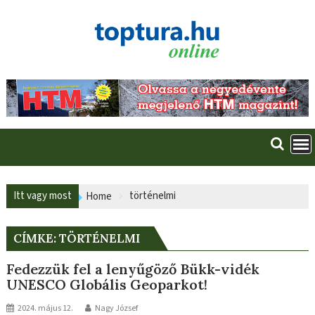
Skip
to
content
Itt vagy most
történelmi
Home
CÍMKE:
TÖRTÉNELMI
Fedezzük fel a lenyűgöző Bükk-vidék
UNESCO Globális Geoparkot!
2024. május 12.
Nagy József