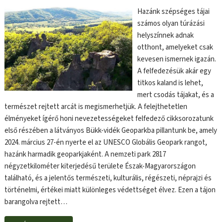
Hazánk szépséges tájai
számos olyan túrázási
helyszínnek adnak
otthont, amelyeket csak
kevesen ismernek igazán.
A felfedezésük akár egy
titkos kaland is lehet,
mert csodás tájakat, és a
természet rejtett arcát is megismerhetjük. A felejthetetlen
élményeket ígérő honi nevezetességeket felfedező cikksorozatunk
első részében a látványos Bükk-vidék Geoparkba pillantunk be, amely
2024. március 27-én nyerte el az UNESCO Globális Geopark rangot,
hazánk harmadik geoparkjaként. A nemzeti park 2817
négyzetkilométer kiterjedésű területe Észak-Magyarországon
található, és a jelentős természeti, kulturális, régészeti, néprajzi és
történelmi, értékei miatt különleges védettséget élvez. Ezen a tájon
barangolva rejtett…