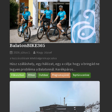
BalatonBIKE365
2026. július 1.
Nagy József
BalatonBIKE365
a hozzászólások lehetősége kikapcsolva
Húsz szálláshely, egy hálózat, egy a célja: hogy a bringád ne
bejegyzéshez
legyen probléma a Balatonnál. Kerékpáros...
Fókuszban
Itthon
Outdoor
Programajánló
Toptúra online