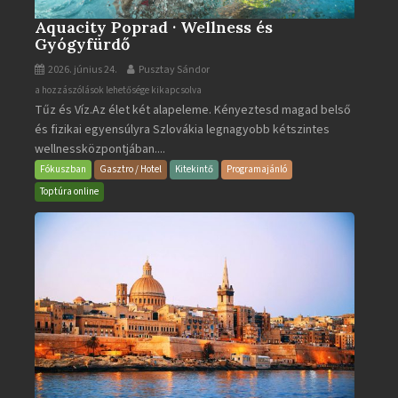
Aquacity Poprad · Wellness és
Gyógyfürdő
2026. június 24.
Pusztay Sándor
Aquacity
a hozzászólások lehetősége kikapcsolva
Tűz és Víz.Az élet két alapeleme. Kényeztesd magad belső
Poprad
és fizikai egyensúlyra Szlovákia legnagyobb kétszintes
·
wellnessközpontjában....
Wellness
és
Fókuszban
Gasztro / Hotel
Kitekintő
Programajánló
Gyógyfürdő
Toptúra online
bejegyzéshez