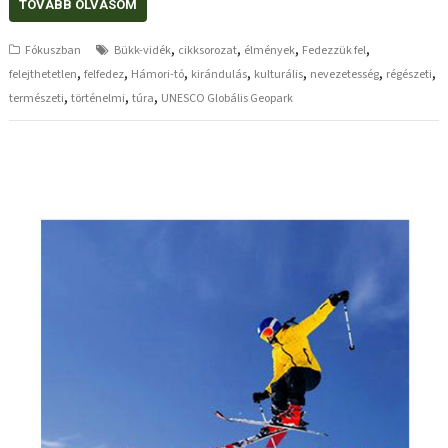
TOVÁBB OLVASOM
,
,
,
,
Fókuszban
Bükk-vidék
cikksorozat
élmények
Fedezzük fel
,
,
,
,
,
,
,
felejthetetlen
felfedez
Hámori-tó
kirándulás
kulturális
nevezetesség
régészeti
,
,
,
természeti
történelmi
túra
UNESCO Globális Geopark