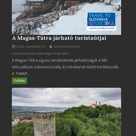
A Magas-Tátra járható turistaútjai
2024. november 27.
Szalontai Kriszta
A
a hozzászólások lehetősége kikapcsolva
A Magas-Tátra egyes területeinek járhatóságát a téli
Magas-
időszakban a lavinaveszély és hóviharok miatt korlátozzák.
Tátra
A TANAP...
járható
turistaútjai
Outdoor
bejegyzéshez