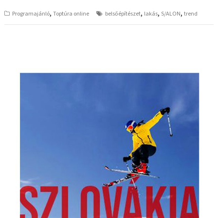
,
,
,
,
Programajánló
Toptúra online
belsőépítészet
lakás
S/ALON
trend