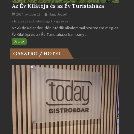
Az Év Kilátója és az Év Turistaháza
2024. október 12.
Nagy József
Az
a hozzászólások lehetősége kikapcsolva
Az Aktív Kalandor idén ötödik alkalommal szervezte meg az
Év
Év Kilátója és az Év Turistaháza kampányt....
Kilátója
és
Outdoor
az
GASZTRO / HOTEL
Év
Turistaháza
bejegyzéshez