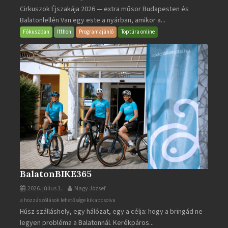
Cirkuszok Éjszakája 2026 — extra műsor Budapesten és
Éjszakája
Balatonlellén Van egy este a nyárban, amikor a...
2026
bejegyzéshez
Fókuszban
Itthon
Programajánló
Toptúra online
BalatonBIKE365
2026. július 1.
Nagy József
BalatonBIKE365
a hozzászólások lehetősége kikapcsolva
Húsz szálláshely, egy hálózat, egy a célja: hogy a bringád ne
bejegyzéshez
legyen probléma a Balatonnál. Kerékpáros...