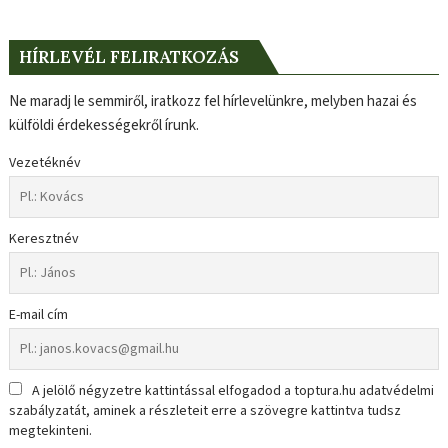
HÍRLEVÉL FELIRATKOZÁS
Ne maradj le semmiről, iratkozz fel hírlevelünkre, melyben hazai és
külföldi érdekességekről írunk.
Vezetéknév
Keresztnév
E-mail cím
A jelölő négyzetre kattintással elfogadod a toptura.hu adatvédelmi
szabályzatát, aminek a részleteit erre a szövegre kattintva tudsz
megtekinteni.