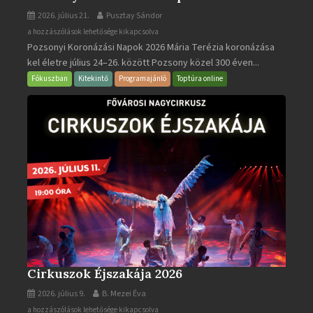
2026. július 21.
Pusztay Sándor
Pozsonyi
a hozzászólások lehetősége kikapcsolva
Pozsonyi Koronázási Napok 2026 Mária Terézia koronázása
Koronázási
kel életre július 24–26. között Pozsony közel 300 éven...
Napok
bejegyzéshez
Fókuszban
Kitekintő
Programajánló
Toptúra online
Cirkuszok Éjszakája 2026
2026. július 9.
B. Mezei Éva
Cirkuszok
a hozzászólások lehetősége kikapcsolva