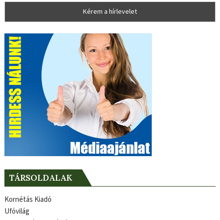
TÁRSOLDALAK
Kornétás Kiadó
Ufóvilág