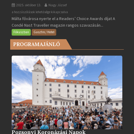
2025. október 13.
Nagy József
Valletta
a hozzászólások lehetősége kikapcsolva
Málta fővárosa nyerte el a Readers’ Choice Awards díjat A
lett
Condé Nast Traveller magazin rangos szavazásán...
Európa
legjobb
Fókuszban
Gasztro / Hotel
városa
PROGRAMAJÁNLÓ
2025-
ben
bejegyzéshez
Pozsonyi Koronázási Napok