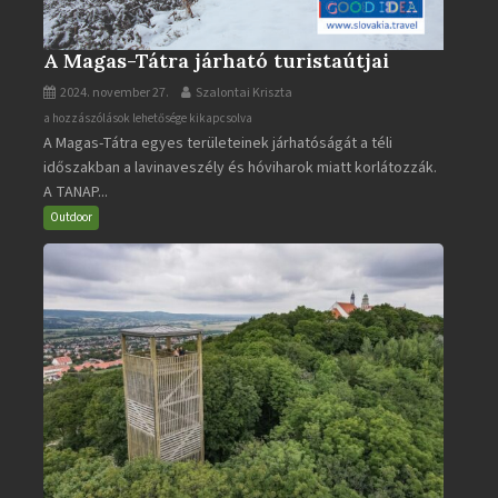
A Magas-Tátra járható turistaútjai
2024. november 27.
Szalontai Kriszta
A
a hozzászólások lehetősége kikapcsolva
A Magas-Tátra egyes területeinek járhatóságát a téli
Magas-
időszakban a lavinaveszély és hóviharok miatt korlátozzák.
Tátra
A TANAP...
járható
turistaútjai
Outdoor
bejegyzéshez