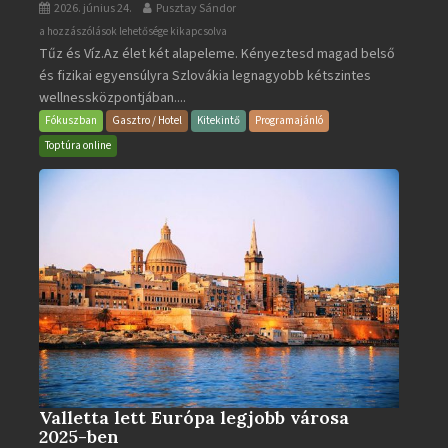
2026. június 24.
Pusztay Sándor
Aquacity
a hozzászólások lehetősége kikapcsolva
Tűz és Víz.Az élet két alapeleme. Kényeztesd magad belső
Poprad
és fizikai egyensúlyra Szlovákia legnagyobb kétszintes
·
wellnessközpontjában....
Wellness
és
Fókuszban
Gasztro / Hotel
Kitekintő
Programajánló
Gyógyfürdő
Toptúra online
bejegyzéshez
Valletta lett Európa legjobb városa
2025-ben