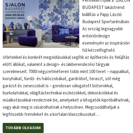
Pénteken nyílik a S/ALON
BUDAPEST lakástrend
kiállítás a Papp László
Budapest Sportarénában.
Az ország legnagyobb
enteriőrdesign
eseményén az inspiráción
túl kézzelfogható
ötletekkel és konkrét megoldásokkal segítik az építkezés és felújítás
előtt állókat, valamint a design- és lakberendezési tárgyak
szerelmeseit. 7000 négyzetméteren több mint 100 teret – nappalikat,
konyhákat, fürdő- és hálószobákat, gardróbot, teraszt, sőt még
garázst és zeneszobát is – gondosan válogatott bútorokkal,
burkolatokkal, világítástechnikai eszközökkel, dekorációkkal és
műalkotásokkal rendeznek be, amelyeket a látogatók kipróbálhatnak,
vagy akár meg is vásárolhatnak a helyszínen. Megcsodálhatjuk a
legfrissebb trendeket és a kortalan klasszikusokat.…
TOVÁBB OLVASOM