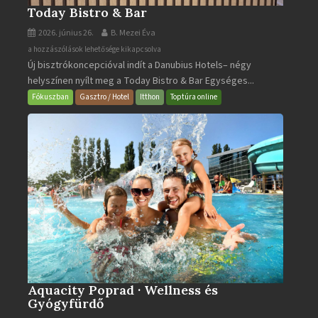
Today Bistro & Bar
2026. június 26.
B. Mezei Éva
Today
a hozzászólások lehetősége kikapcsolva
Új bisztrókoncepcióval indít a Danubius Hotels– négy
Bistro
helyszínen nyílt meg a Today Bistro & Bar Egységes...
&
Bar
Fókuszban
Gasztro / Hotel
Itthon
Toptúra online
bejegyzéshez
Aquacity Poprad · Wellness és
Gyógyfürdő