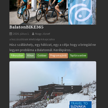
BalatonBIKE365
2026. július 1.
Nagy József
BalatonBIKE365
a hozzászólások lehetősége kikapcsolva
Húsz szálláshely, egy hálózat, egy a célja: hogy a bringád ne
bejegyzéshez
legyen probléma a Balatonnál. Kerékpáros...
Fókuszban
Itthon
Outdoor
Programajánló
Toptúra online