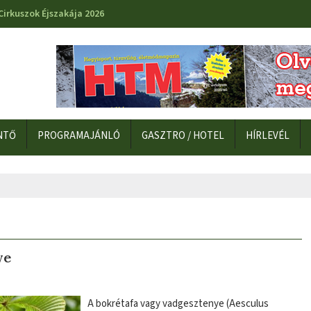
Cirkuszok Éjszakája 2026
NTŐ
PROGRAMAJÁNLÓ
GASZTRO / HOTEL
HÍRLEVÉL
ye
A bokrétafa vagy vadgesztenye (Aesculus