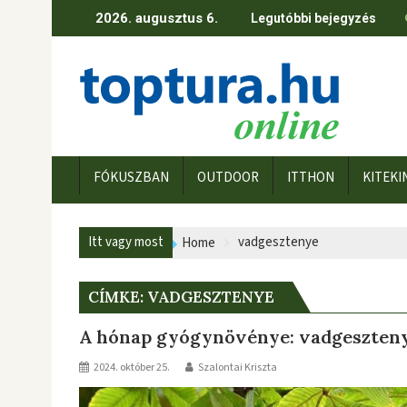
Skip
2026. augusztus 6.
Legutóbbi bejegyzés
to
content
FÓKUSZBAN
OUTDOOR
ITTHON
KITEKI
Itt vagy most
vadgesztenye
Home
CÍMKE:
VADGESZTENYE
A hónap gyógynövénye: vadgeszten
2024. október 25.
Szalontai Kriszta