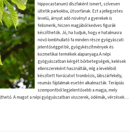
hippocastanum) díszfaként ismert, szívesen
ültetik parkokba, útsorfának. Ezt a jellegzetes
levelű, árnyat adó növényt a gyerekek is
felismerik, hiszen magjából kedves figurák
készíthetők. Jó, ha tudjuk, hogy e hatalmasra
növő lombhullató fa minden része gyógyászati
jelentőséggel bír, gyógykészítmények és
kozmetikai termékek alapanyaga.A népi
gyógyászatban kérgét bőrbetegségek, kelések
ellenszereként használták, míg a leveléből
készített forrázatot trombózis, lábszárfekély,
reumás fájdalmak esetén alkalmazták. Terápiás
szempontból legjelentősebb a magja, mely
yűjthető. A magot a népi gyógyászatban visszerek, ödémák, vérzések…