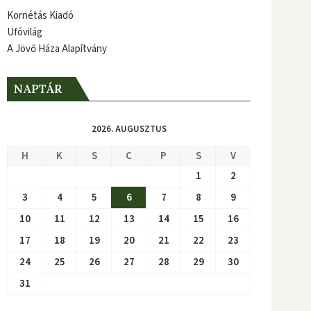
Kornétás Kiadó
Ufóvilág
A Jövő Háza Alapítvány
NAPTÁR
2026. AUGUSZTUS
H
K
S
C
P
S
V
1
2
3
4
5
6
7
8
9
10
11
12
13
14
15
16
17
18
19
20
21
22
23
24
25
26
27
28
29
30
31