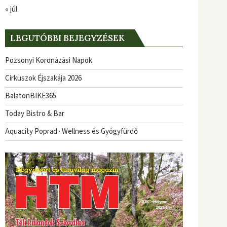
« júl
LEGUTÓBBI BEJEGYZÉSEK
Pozsonyi Koronázási Napok
Cirkuszok Éjszakája 2026
BalatonBIKE365
Today Bistro & Bar
Aquacity Poprad · Wellness és Gyógyfürdő