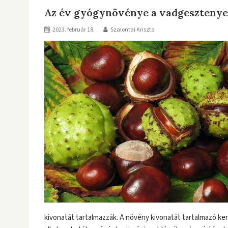
Az év gyógynövénye a vadgesztenye
2023. február 18.
Szalontai Kriszta
kivonatát tartalmazzák. A növény kivonatát tartalmazó ken