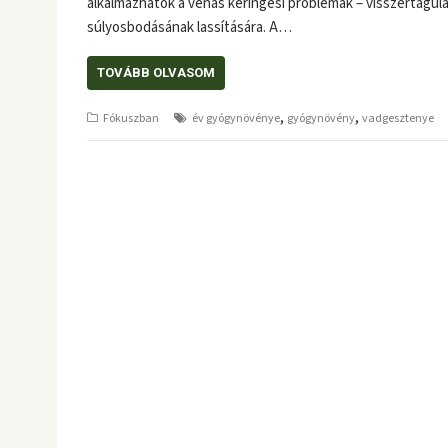
alkalmazhatók a vénás keringési problémák – visszértágula
súlyosbodásának lassítására. A…
TOVÁBB OLVASOM
,
,
Fókuszban
év gyógynövénye
gyógynövény
vadgesztenye