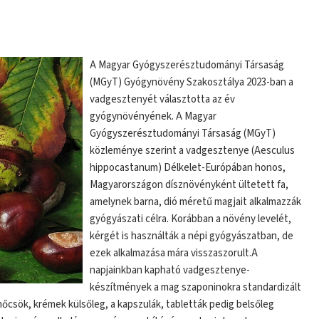
A Magyar Gyógyszerésztudományi Társaság
(MGyT) Gyógynövény Szakosztálya 2023-ban a
vadgesztenyét választotta az év
gyógynövényének. A Magyar
Gyógyszerésztudományi Társaság (MGyT)
közleménye szerint a vadgesztenye (Aesculus
hippocastanum) Délkelet-Európában honos,
Magyarországon dísznövényként ültetett fa,
amelynek barna, dió méretű magjait alkalmazzák
gyógyászati célra. Korábban a növény levelét,
kérgét is használták a népi gyógyászatban, de
ezek alkalmazása mára visszaszorult.A
napjainkban kapható vadgesztenye-
készítmények a mag szaponinokra standardizált
őcsök, krémek külsőleg, a kapszulák, tabletták pedig belsőleg