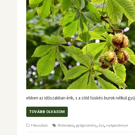
ebben az időszakban érik, s a zöld tüskés burok nélkül g
TOVÁBB OLVASOM
,
,
,
Fókuszban
fitoterápia
gyógynövény
ősz
vadgesztenye