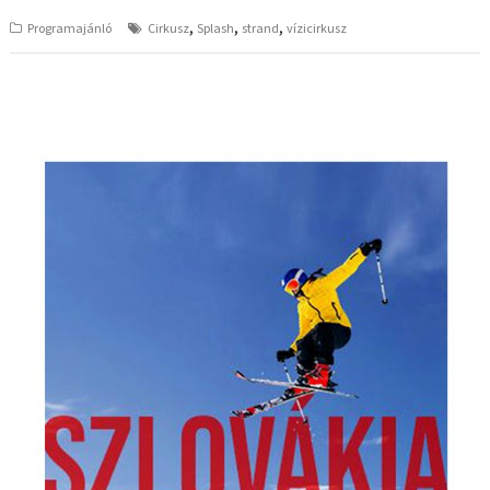
,
,
,
Programajánló
Cirkusz
Splash
strand
vízicirkusz