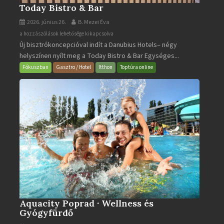
Today Bistro & Bar
2026. június 26.
B. Mezei Éva
Today
a hozzászólások lehetősége kikapcsolva
Új bisztrókoncepcióval indít a Danubius Hotels– négy
Bistro
helyszínen nyílt meg a Today Bistro & Bar Egységes...
&
Bar
Fókuszban
Gasztro / Hotel
Itthon
Toptúra online
bejegyzéshez
Aquacity Poprad · Wellness és
Gyógyfürdő