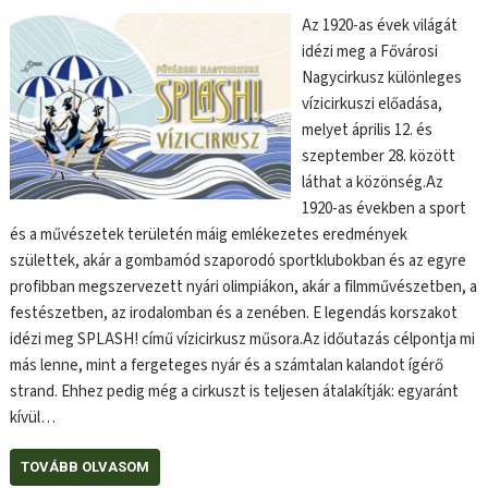
Az 1920-as évek világát
idézi meg a Fővárosi
Nagycirkusz különleges
vízicirkuszi előadása,
melyet április 12. és
szeptember 28. között
láthat a közönség.Az
1920-as években a sport
és a művészetek területén máig emlékezetes eredmények
születtek, akár a gombamód szaporodó sportklubokban és az egyre
profibban megszervezett nyári olimpiákon, akár a filmművészetben, a
festészetben, az irodalomban és a zenében. E legendás korszakot
idézi meg SPLASH! című vízicirkusz műsora.Az időutazás célpontja mi
más lenne, mint a fergeteges nyár és a számtalan kalandot ígérő
strand. Ehhez pedig még a cirkuszt is teljesen átalakítják: egyaránt
kívül…
TOVÁBB OLVASOM