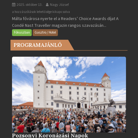
2025. október 13.
Nagy József
Valletta
a hozzászólások lehetősége kikapcsolva
Málta fővárosa nyerte el a Readers’ Choice Awards díjat A
lett
Condé Nast Traveller magazin rangos szavazásán...
Európa
legjobb
Fókuszban
Gasztro / Hotel
városa
PROGRAMAJÁNLÓ
2025-
ben
bejegyzéshez
Pozsonyi Koronázási Napok