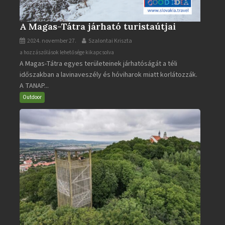
A Magas-Tátra járható turistaútjai
2024. november 27.
Szalontai Kriszta
A
a hozzászólások lehetősége kikapcsolva
A Magas-Tátra egyes területeinek járhatóságát a téli
Magas-
időszakban a lavinaveszély és hóviharok miatt korlátozzák.
Tátra
A TANAP...
járható
turistaútjai
Outdoor
bejegyzéshez