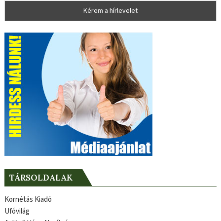
TÁRSOLDALAK
Kornétás Kiadó
Ufóvilág