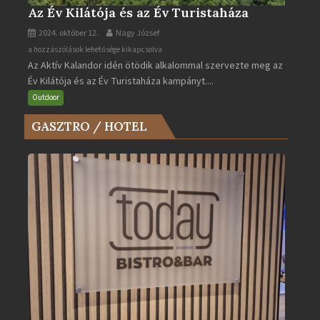
Az Év Kilátója és az Év Turistaháza
2024. október 12.
Nagy József
Az
a hozzászólások lehetősége kikapcsolva
Az Aktív Kalandor idén ötödik alkalommal szervezte meg az
Év
Év Kilátója és az Év Turistaháza kampányt....
Kilátója
és
Outdoor
az
GASZTRO / HOTEL
Év
Turistaháza
bejegyzéshez