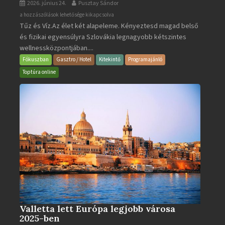
2026. június 24.
Pusztay Sándor
Aquacity
a hozzászólások lehetősége kikapcsolva
Tűz és Víz.Az élet két alapeleme. Kényeztesd magad belső
Poprad
és fizikai egyensúlyra Szlovákia legnagyobb kétszintes
·
wellnessközpontjában....
Wellness
és
Fókuszban
Gasztro / Hotel
Kitekintő
Programajánló
Gyógyfürdő
Toptúra online
bejegyzéshez
Valletta lett Európa legjobb városa
2025-ben