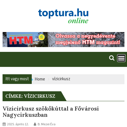
Skip
to
content
Itt vagy most
vízicirkusz
Home
CÍMKE:
VÍZICIRKUSZ
Vízicirkusz szökőkúttal a Fővárosi
Nagycirkuszban
2025. április 12.
B. Mezei Éva