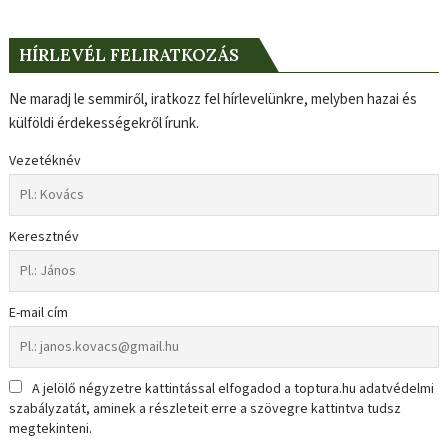
HÍRLEVÉL FELIRATKOZÁS
Ne maradj le semmiről, iratkozz fel hírlevelünkre, melyben hazai és
külföldi érdekességekről írunk.
Vezetéknév
Keresztnév
E-mail cím
A jelölő négyzetre kattintással elfogadod a toptura.hu adatvédelmi
szabályzatát, aminek a részleteit erre a szövegre kattintva tudsz
megtekinteni.