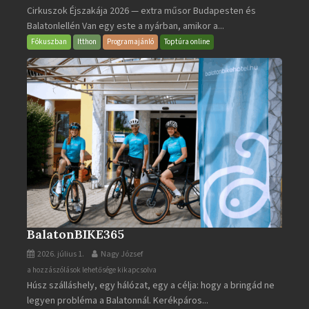
Cirkuszok Éjszakája 2026 — extra műsor Budapesten és
Éjszakája
Balatonlellén Van egy este a nyárban, amikor a...
2026
bejegyzéshez
Fókuszban
Itthon
Programajánló
Toptúra online
BalatonBIKE365
2026. július 1.
Nagy József
BalatonBIKE365
a hozzászólások lehetősége kikapcsolva
Húsz szálláshely, egy hálózat, egy a célja: hogy a bringád ne
bejegyzéshez
legyen probléma a Balatonnál. Kerékpáros...