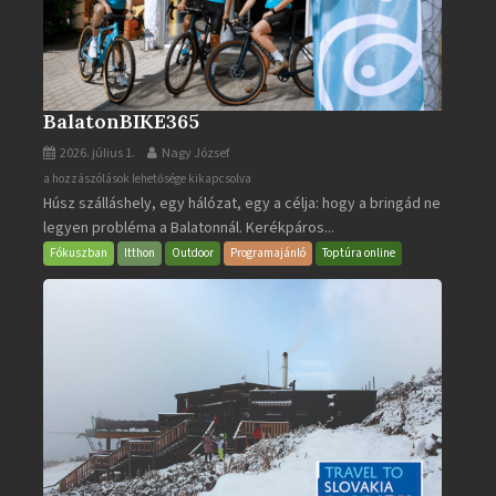
BalatonBIKE365
2026. július 1.
Nagy József
BalatonBIKE365
a hozzászólások lehetősége kikapcsolva
Húsz szálláshely, egy hálózat, egy a célja: hogy a bringád ne
bejegyzéshez
legyen probléma a Balatonnál. Kerékpáros...
Fókuszban
Itthon
Outdoor
Programajánló
Toptúra online