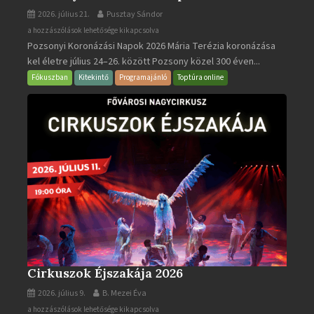
2026. július 21.
Pusztay Sándor
Pozsonyi
a hozzászólások lehetősége kikapcsolva
Pozsonyi Koronázási Napok 2026 Mária Terézia koronázása
Koronázási
kel életre július 24–26. között Pozsony közel 300 éven...
Napok
bejegyzéshez
Fókuszban
Kitekintő
Programajánló
Toptúra online
Cirkuszok Éjszakája 2026
2026. július 9.
B. Mezei Éva
Cirkuszok
a hozzászólások lehetősége kikapcsolva