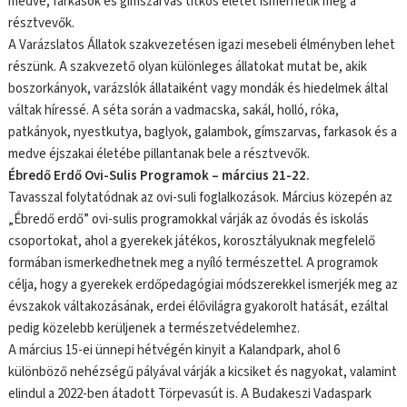
medve, farkasok és gímszarvas titkos életét ismerhetik meg a
résztvevők.
A Varázslatos Állatok szakvezetésen igazi mesebeli élményben lehet
részünk. A szakvezető olyan különleges állatokat mutat be, akik
boszorkányok, varázslók állataiként vagy mondák és hiedelmek által
váltak híressé. A séta során a vadmacska, sakál, holló, róka,
patkányok, nyestkutya, baglyok, galambok, gímszarvas, farkasok és a
medve éjszakai életébe pillantanak bele a résztvevők.
Ébredő Erdő Ovi-Sulis Programok – március 21-22.
Tavasszal folytatódnak az ovi-suli foglalkozások. Március közepén az
„Ébredő erdő” ovi-sulis programokkal várják az óvodás és iskolás
csoportokat, ahol a gyerekek játékos, korosztályuknak megfelelő
formában ismerkedhetnek meg a nyíló természettel. A programok
célja, hogy a gyerekek erdőpedagógiai módszerekkel ismerjék meg az
évszakok váltakozásának, erdei élővilágra gyakorolt hatását, ezáltal
pedig közelebb kerüljenek a természetvédelemhez.
A március 15-ei ünnepi hétvégén kinyit a Kalandpark, ahol 6
különböző nehézségű pályával várják a kicsiket és nagyokat, valamint
elindul a 2022-ben átadott Törpevasút is. A Budakeszi Vadaspark