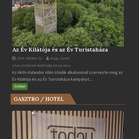
Az Év Kilátója és az Év Turistaháza
2024. október 12.
Nagy József
Az
a hozzászólások lehetősége kikapcsolva
Az Aktív Kalandor idén ötödik alkalommal szervezte meg az
Év
Év Kilátója és az Év Turistaháza kampányt....
Kilátója
és
Outdoor
az
GASZTRO / HOTEL
Év
Turistaháza
bejegyzéshez