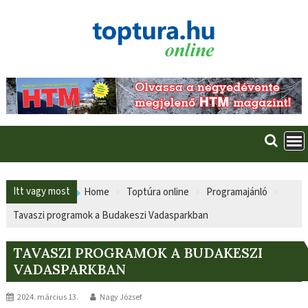
Skip
to
content
Itt vagy most
Home
Toptúra online
Programajánló
Tavaszi programok a Budakeszi Vadasparkban
TAVASZI PROGRAMOK A BUDAKESZI
VADASPARKBAN
2024. március 13.
Nagy József