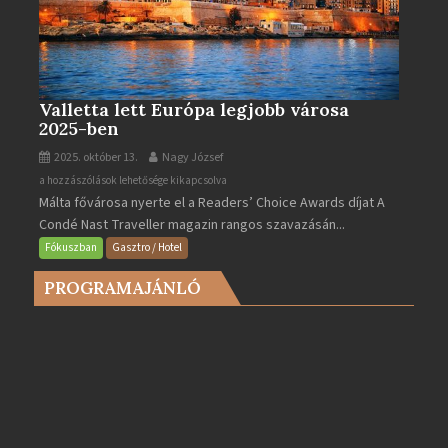
Valletta lett Európa legjobb városa
2025-ben
2025. október 13.
Nagy József
Valletta
a hozzászólások lehetősége kikapcsolva
Málta fővárosa nyerte el a Readers’ Choice Awards díjat A
lett
Condé Nast Traveller magazin rangos szavazásán...
Európa
legjobb
Fókuszban
Gasztro / Hotel
városa
PROGRAMAJÁNLÓ
2025-
ben
bejegyzéshez