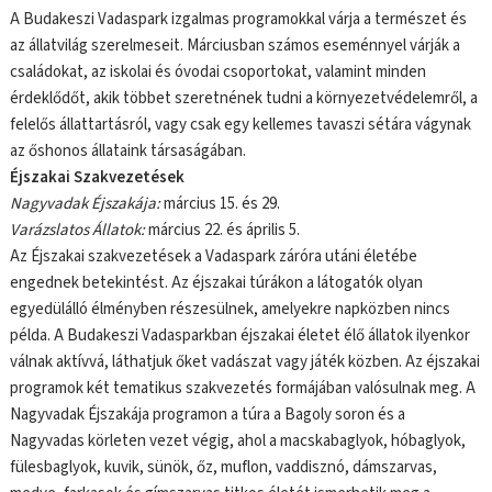
A Budakeszi Vadaspark izgalmas programokkal várja a természet és
az állatvilág szerelmeseit. Márciusban számos eseménnyel várják a
családokat, az iskolai és óvodai csoportokat, valamint minden
érdeklődőt, akik többet szeretnének tudni a környezetvédelemről, a
felelős állattartásról, vagy csak egy kellemes tavaszi sétára vágynak
az őshonos állataink társaságában.
Éjszakai Szakvezetések
Nagyvadak Éjszakája:
március 15. és 29.
Varázslatos Állatok:
március 22. és április 5.
Az Éjszakai szakvezetések a Vadaspark záróra utáni életébe
engednek betekintést. Az éjszakai túrákon a látogatók olyan
egyedülálló élményben részesülnek, amelyekre napközben nincs
példa. A Budakeszi Vadasparkban éjszakai életet élő állatok ilyenkor
válnak aktívvá, láthatjuk őket vadászat vagy játék közben. Az éjszakai
programok két tematikus szakvezetés formájában valósulnak meg. A
Nagyvadak Éjszakája programon a túra a Bagoly soron és a
Nagyvadas körleten vezet végig, ahol a macskabaglyok, hóbaglyok,
fülesbaglyok, kuvik, sünök, őz, muflon, vaddisznó, dámszarvas,