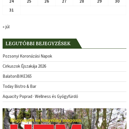
24
25
26
27
28
29
30
31
« júl
LEGUTÓBBI BEJEGYZÉSEK
Pozsonyi Koronázási Napok
Cirkuszok Éjszakája 2026
BalatonBIKE365
Today Bistro & Bar
Aquacity Poprad · Wellness és Gyógyfürdő