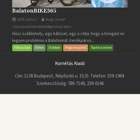
BalatonBIKE365
2026. július 1.
Nagy József
BalatonBIKE365
a hozzászólások lehetősége kikapcsolva
Húsz szálláshely, egy hálózat, egy a célja: hogy a bringád ne
bejegyzéshez
legyen probléma a Balatonnál. Kerékpáros...
Fókuszban
Itthon
Outdoor
Programajánló
Toptúra online
Kornétás Kiadó
Cím: 1138 Budapest, Népfürdő u. 15/D. Telefon: 359-1964
Szerkesztőség: 789-7149, 239-0146