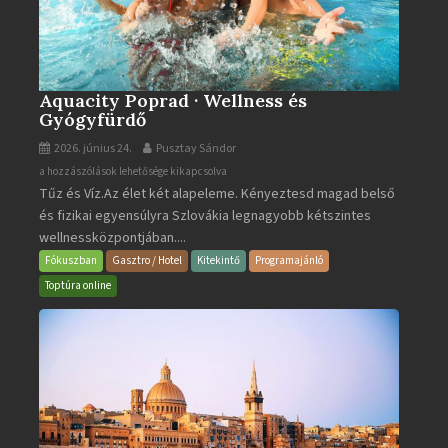
Aquacity Poprad · Wellness és
Gyógyfürdő
2026. június 24.
Pusztay Sándor
Aquacity
a hozzászólások lehetősége kikapcsolva
Tűz és Víz.Az élet két alapeleme. Kényeztesd magad belső
Poprad
és fizikai egyensúlyra Szlovákia legnagyobb kétszintes
·
wellnessközpontjában....
Wellness
és
Fókuszban
Gasztro / Hotel
Kitekintő
Programajánló
Gyógyfürdő
Toptúra online
bejegyzéshez