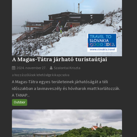
A Magas-Tátra járható turistaútjai
2024. november 27.
Szalontai Kriszta
A
a hozzászólások lehetősége kikapcsolva
A Magas-Tátra egyes területeinek járhatóságát a téli
Magas-
időszakban a lavinaveszély és hóviharok miatt korlátozzák.
Tátra
A TANAP...
járható
turistaútjai
Outdoor
bejegyzéshez