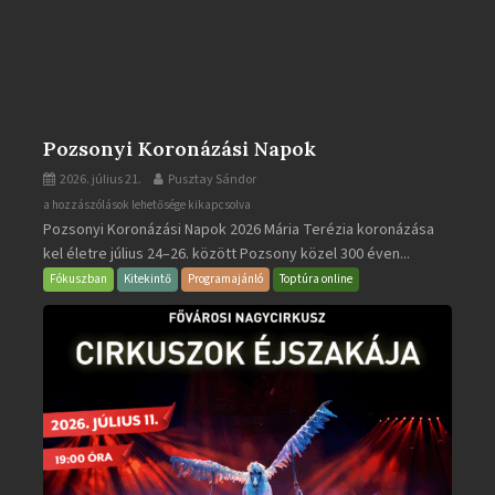
Pozsonyi Koronázási Napok
2026. július 21.
Pusztay Sándor
Pozsonyi
a hozzászólások lehetősége kikapcsolva
Pozsonyi Koronázási Napok 2026 Mária Terézia koronázása
Koronázási
kel életre július 24–26. között Pozsony közel 300 éven...
Napok
bejegyzéshez
Fókuszban
Kitekintő
Programajánló
Toptúra online