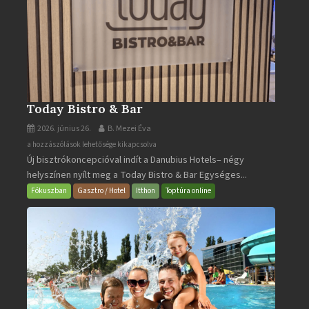
Today Bistro & Bar
2026. június 26.
B. Mezei Éva
Today
a hozzászólások lehetősége kikapcsolva
Új bisztrókoncepcióval indít a Danubius Hotels– négy
Bistro
helyszínen nyílt meg a Today Bistro & Bar Egységes...
&
Bar
Fókuszban
Gasztro / Hotel
Itthon
Toptúra online
bejegyzéshez