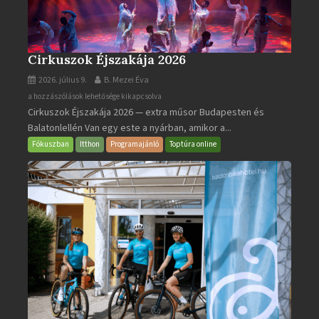
Cirkuszok Éjszakája 2026
2026. július 9.
B. Mezei Éva
Cirkuszok
a hozzászólások lehetősége kikapcsolva
Cirkuszok Éjszakája 2026 — extra műsor Budapesten és
Éjszakája
Balatonlellén Van egy este a nyárban, amikor a...
2026
bejegyzéshez
Fókuszban
Itthon
Programajánló
Toptúra online