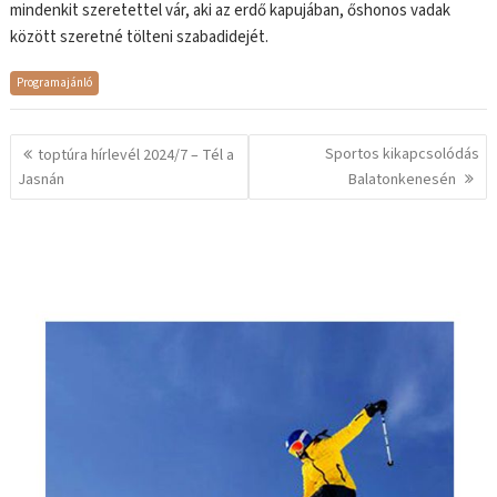
mindenkit szeretettel vár, aki az erdő kapujában, őshonos vadak
között szeretné tölteni szabadidejét.
Programajánló
Bejegyzés
Sportos kikapcsolódás
toptúra hírlevél 2024/7 – Tél a
navigáció
Jasnán
Balatonkenesén