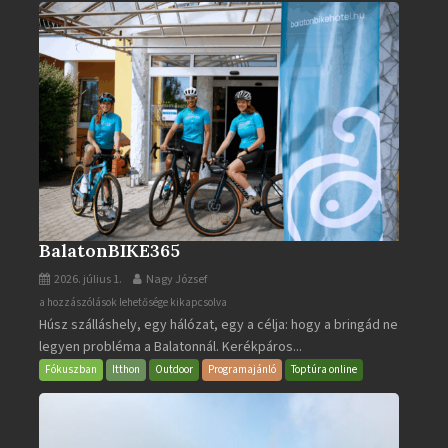
BalatonBIKE365
2026. július 1.
Nagy József
BalatonBIKE365
a hozzászólások lehetősége kikapcsolva
Húsz szálláshely, egy hálózat, egy a célja: hogy a bringád ne
bejegyzéshez
legyen probléma a Balatonnál. Kerékpáros...
Fókuszban
Itthon
Outdoor
Programajánló
Toptúra online