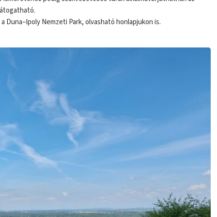
látogatható.
a Duna–Ipoly Nemzeti Park, olvasható honlapjukon is.