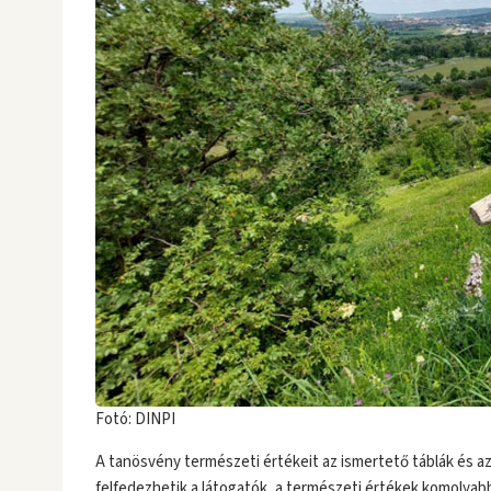
Fotó: DINPI
A tanösvény természeti értékeit az ismertető táblák és az
felfedezhetik a látogatók, a természeti értékek komolyab