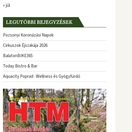
« júl
LEGUTÓBBI BEJEGYZÉSEK
Pozsonyi Koronázási Napok
Cirkuszok Éjszakája 2026
BalatonBIKE365
Today Bistro & Bar
Aquacity Poprad · Wellness és Gyógyfürdő