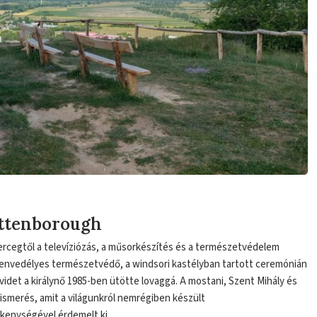
Attenborough
hercegtől a televíziózás, a műsorkészítés és a természetvédelem
 szenvedélyes természetvédő, a windsori kastélyban tartott ceremónián
videt a királynő 1985-ben ütötte lovaggá. A mostani, Szent Mihály és
smerés, amit a világunkról nemrégiben készült
ékenységével érdemelt ki.