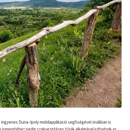
 ingyenes Duna–Ipoly mobilapplikáció segítségével önállóan is
b ismeretéhez pedig szakvezetéses túrák alkalmával juthatnak az