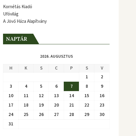
Kornétás Kiadó
Ufóvilág
A Jövő Háza Alapítvány
NAPTÁR
2026. AUGUSZTUS
H
K
S
C
P
S
V
1
2
3
4
5
6
7
8
9
10
11
12
13
14
15
16
17
18
19
20
21
22
23
24
25
26
27
28
29
30
31