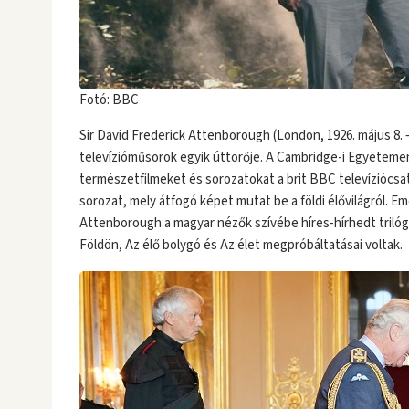
Fotó: BBC
Sir David Frederick Attenborough (London, 1926. május 8
televízióműsorok egyik úttörője. A Cambridge-i Egyetemen
természetfilmeket és sorozatokat a brit BBC televíziócsat
sorozat, mely átfogó képet mutat be a földi élővilágról. E
Attenborough a magyar nézők szívébe híres-hírhedt trilógi
Földön, Az élő bolygó és Az élet megpróbáltatásai voltak.