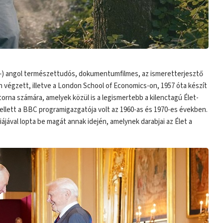
. –) angol természettudós, dokumentumfilmes, az ismeretterjesztő
 végzett, illetve a London School of Economics-on, 1957 óta készít
orna számára, amelyek közül is a legismertebb a kilenctagú Élet-
mellett a BBC programigazgatója volt az 1960-as és 1970-es években.
ájával lopta be magát annak idején, amelynek darabjai az Élet a