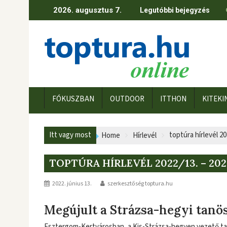
Skip
2026. augusztus 7.
Legutóbbi bejegyzés
to
content
FÓKUSZBAN
OUTDOOR
ITTHON
KITEKI
Itt vagy most
toptúra hírlevél 20
Home
Hírlevél
TOPTÚRA HÍRLEVÉL 2022/13. – 2022
2022. június 13.
szerkesztőség toptura.hu
Megújult a Strázsa-hegyi tanö
Esztergom-Kertvárosban, a Kis-Strázsa-hegyen vezető tan