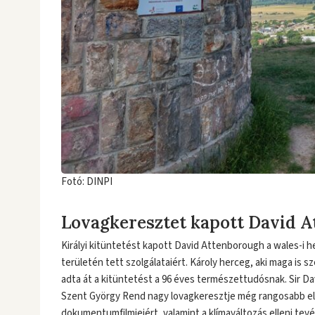
Fotó: DINPI
Lovagkeresztet kapott David 
Királyi kitüntetést kapott David Attenborough a wales-i 
területén tett szolgálataiért. Károly herceg, aki maga is
adta át a kitüntetést a 96 éves természettudósnak. Sir Da
Szent György Rend nagy lovagkeresztje még rangosabb eli
dokumentumfilmjeiért, valamint a klímaváltozás elleni tev