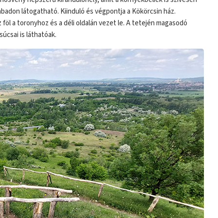
adon látogatható. Kiinduló és végpontja a Kökörcsin ház.
 föl a toronyhoz és a déli oldalán vezet le. A tetején magasodó
súcsai is láthatóak.