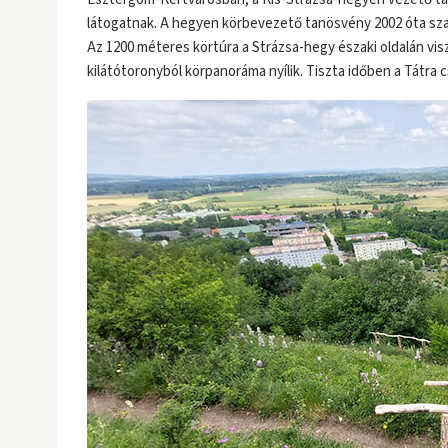
látogatnak. A hegyen körbevezető tanösvény 2002 óta szab
Az 1200 méteres körtúra a Strázsa-hegy északi oldalán visz
kilátótoronyból körpanoráma nyílik. Tiszta időben a Tátra c