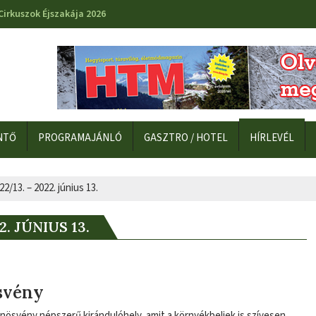
Cirkuszok Éjszakája 2026
NTŐ
PROGRAMAJÁNLÓ
GASZTRO / HOTEL
HÍRLEVÉL
22/13. – 2022. június 13.
. JÚNIUS 13.
svény
ösvény népszerű kirándulóhely, amit a környékbeliek is szívesen