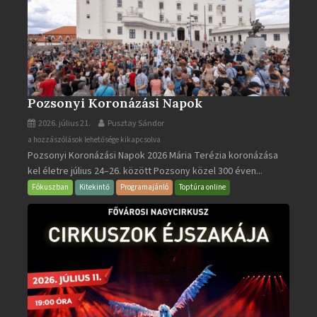
Pozsonyi Koronázási Napok
2026. július 21.
Pusztay Sándor
Pozsonyi
a hozzászólások lehetősége kikapcsolva
Pozsonyi Koronázási Napok 2026 Mária Terézia koronázása
Koronázási
kel életre július 24–26. között Pozsony közel 300 éven...
Napok
bejegyzéshez
Fókuszban
Kitekintő
Programajánló
Toptúra online