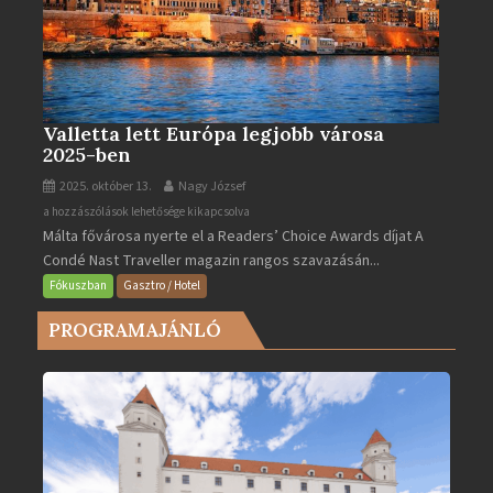
Valletta lett Európa legjobb városa
2025-ben
2025. október 13.
Nagy József
Valletta
a hozzászólások lehetősége kikapcsolva
Málta fővárosa nyerte el a Readers’ Choice Awards díjat A
lett
Condé Nast Traveller magazin rangos szavazásán...
Európa
legjobb
Fókuszban
Gasztro / Hotel
városa
PROGRAMAJÁNLÓ
2025-
ben
bejegyzéshez