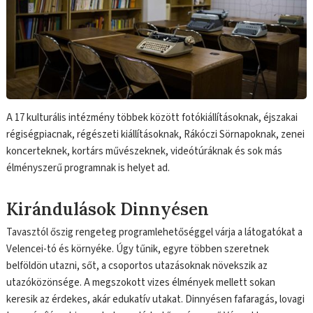
A 17 kulturális intézmény többek között fotókiállításoknak, éjszakai
régiségpiacnak, régészeti kiállításoknak, Rákóczi Sörnapoknak, zenei
koncerteknek, kortárs művészeknek, videótúráknak és sok más
élményszerű programnak is helyet ad.
Kirándulások Dinnyésen
Tavasztól őszig rengeteg programlehetőséggel várja a látogatókat a
Velencei-tó és környéke. Úgy tűnik, egyre többen szeretnek
belföldön utazni, sőt, a csoportos utazásoknak növekszik az
utazóközönsége. A megszokott vizes élmények mellett sokan
keresik az érdekes, akár edukatív utakat. Dinnyésen fafaragás, lovagi