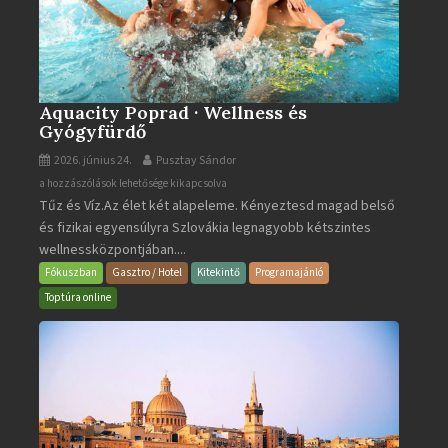
Aquacity Poprad · Wellness és
Gyógyfürdő
2026. június 24.
Pusztay Sándor
Aquacity
a hozzászólások lehetősége kikapcsolva
Tűz és Víz.Az élet két alapeleme. Kényeztesd magad belső
Poprad
és fizikai egyensúlyra Szlovákia legnagyobb kétszintes
·
wellnessközpontjában....
Wellness
és
Fókuszban
Gasztro / Hotel
Kitekintő
Programajánló
Gyógyfürdő
Toptúra online
bejegyzéshez