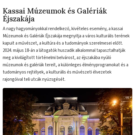
Kassai Múzeumok és Galériák
Éjszakája
A nagy hagyományokkal rendelkező, kivételes esemény, a kassai
Múzeumok és Galériák Éjszakája megnyitja a város kulturális terének
kapuit a művészet, a kultúra és a tudományok szerelmesei előtt.
2024. május 18-án a látogatók huszadik alkalommal tapasztalhatják
meg a kivilágított történelmi belvárost, az éjszakába nyúló
múzeumok és galériák tereit, a különleges élményprogramokat és a
tudományos rejtélyek, a kulturális és művészeti élvezetek
rajongóival teli utcák nyüzsgését.