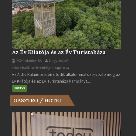
Az Év Kilátója és az Év Turistaháza
2024. október 12.
Nagy József
Az
a hozzászólások lehetősége kikapcsolva
Az Aktív Kalandor idén ötödik alkalommal szervezte meg az
Év
Év Kilátója és az Év Turistaháza kampányt....
Kilátója
és
Outdoor
az
GASZTRO / HOTEL
Év
Turistaháza
bejegyzéshez