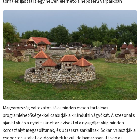
torna és íjászat is egy helyen elérhető a népszerű Várparkban.
Magyarország változatos tájai minden évben tartalmas
programlehetőségekkel csábítják a kirándulni vágyókat. A szezonális
ajánlatok és a nyári szünet az ovisoktól a nyugdíjasokig minden
korosztályt megszólítanak, és utazásra sarkallnak. Sokan választják a
csoportos utakat az idősebbek közül, de hamarosan itt van az