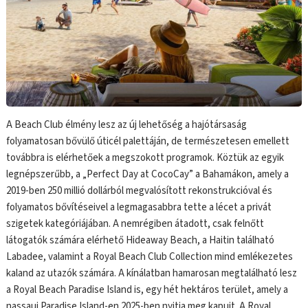
A Beach Club élmény lesz az új lehetőség a hajótársaság
folyamatosan bővülő úticél palettáján, de természetesen emellett
továbbra is elérhetőek a megszokott programok. Köztük az egyik
legnépszerűbb, a „Perfect Day at CocoCay” a Bahamákon, amely a
2019-ben 250 millió dollárból megvalósított rekonstrukcióval és
folyamatos bővítéseivel a legmagasabbra tette a lécet a privát
szigetek kategóriájában. A nemrégiben átadott, csak felnőtt
látogatók számára elérhető Hideaway Beach, a Haitin található
Labadee, valamint a Royal Beach Club Collection mind emlékezetes
kaland az utazók számára. A kínálatban hamarosan megtalálható lesz
a Royal Beach Paradise Island is, egy hét hektáros terület, amely a
nassaui Paradise Island-en 2025-ben nyitja meg kapuit. A Royal