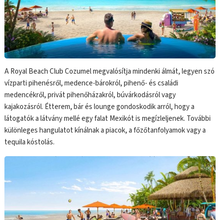
A Royal Beach Club Cozumel megvalósítja mindenki álmát, legyen szó
vízparti pihenésről, medence-bárokról, pihenő- és családi
medencékről, privát pihenőházakról, búvárkodásról vagy
kajakozásról. Étterem, bár és lounge gondoskodik arról, hogy a
látogatók a látvány mellé egy falat Mexikót is megízleljenek. További
különleges hangulatot kínálnak a piacok, a főzőtanfolyamok vagy a
tequila kóstolás.