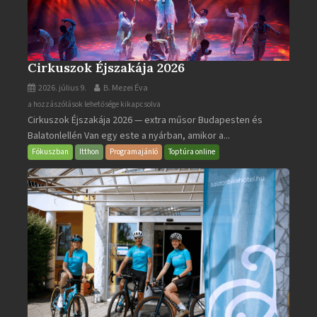
Cirkuszok Éjszakája 2026
2026. július 9.
B. Mezei Éva
Cirkuszok
a hozzászólások lehetősége kikapcsolva
Cirkuszok Éjszakája 2026 — extra műsor Budapesten és
Éjszakája
Balatonlellén Van egy este a nyárban, amikor a...
2026
bejegyzéshez
Fókuszban
Itthon
Programajánló
Toptúra online