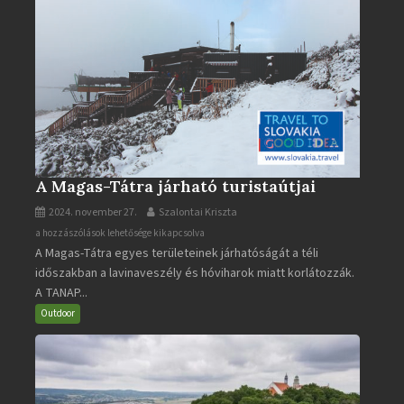
A Magas-Tátra járható turistaútjai
2024. november 27.
Szalontai Kriszta
A
a hozzászólások lehetősége kikapcsolva
A Magas-Tátra egyes területeinek járhatóságát a téli
Magas-
időszakban a lavinaveszély és hóviharok miatt korlátozzák.
Tátra
A TANAP...
járható
turistaútjai
Outdoor
bejegyzéshez