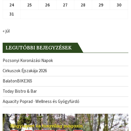
24
25
26
27
28
29
30
31
« júl
LEGUTÓBBI BEJEGYZÉSEK
Pozsonyi Koronázási Napok
Cirkuszok Éjszakája 2026
BalatonBIKE365
Today Bistro & Bar
Aquacity Poprad · Wellness és Gyógyfürdő