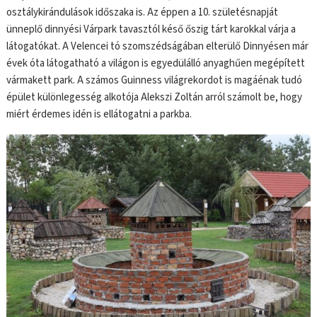
osztálykirándulások időszaka is. Az éppen a 10. születésnapját
ünneplő dinnyési Várpark tavasztól késő őszig tárt karokkal várja a
látogatókat. A Velencei tó szomszédságában elterülő Dinnyésen már
évek óta látogatható a világon is egyedülálló anyaghűen megépített
vármakett park. A számos Guinness világrekordot is magáénak tudó
épület különlegesség alkotója Alekszi Zoltán arról számolt be, hogy
miért érdemes idén is ellátogatni a parkba.