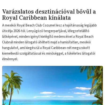
Varázslatos desztinációval bővül a
Royal Caribbean kínálata
A mexikói Royal Beach Club Cozumel lesz a hajótársaság legújabb
úticélja 2026-tól. Lenyűgöző tengerpartjával, lélegzetelállító
látképével, minden igényt kielégítő medencéivel a Royal Beach
Clubnál minden látogató átélheti majd a hamisítatlan, mexikói
hangulatot, ami kiegészül a Royal Caribbean-nél megszokott
kiemelkedő szolgáltatással és minőséggel, a tökéletes látogatói
élménnyel.