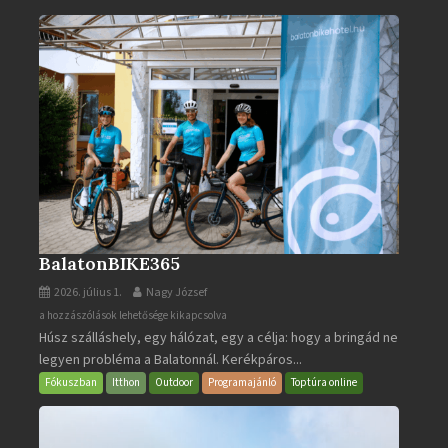
BalatonBIKE365
2026. július 1.
Nagy József
BalatonBIKE365
a hozzászólások lehetősége kikapcsolva
Húsz szálláshely, egy hálózat, egy a célja: hogy a bringád ne
bejegyzéshez
legyen probléma a Balatonnál. Kerékpáros...
Fókuszban
Itthon
Outdoor
Programajánló
Toptúra online