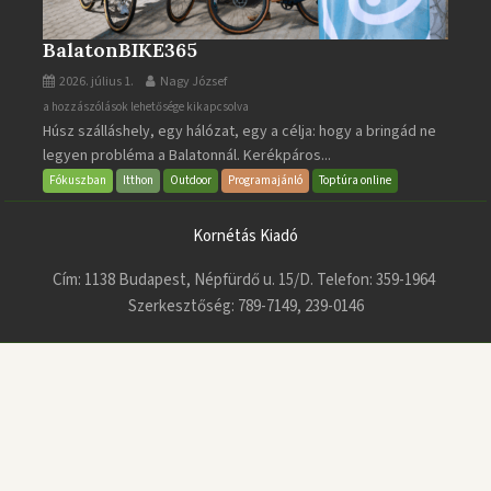
BalatonBIKE365
2026. július 1.
Nagy József
BalatonBIKE365
a hozzászólások lehetősége kikapcsolva
Húsz szálláshely, egy hálózat, egy a célja: hogy a bringád ne
bejegyzéshez
legyen probléma a Balatonnál. Kerékpáros...
Fókuszban
Itthon
Outdoor
Programajánló
Toptúra online
Kornétás Kiadó
Cím: 1138 Budapest, Népfürdő u. 15/D. Telefon: 359-1964
Szerkesztőség: 789-7149, 239-0146