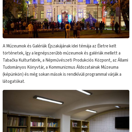
A Múzeumok és Galériák Éjszakájának idei témája az Életre kelt
történetek, így a legnépszerűbb múzeumok és galériák mellett a
Tabačka Kulturfabrik, a Népművészeti Produkciós Központ, az Állami
Tudományos Könyvtár, a Kommunizmus Áldozatainak Múzeuma
(képünkön) és még sokan mások is rendkívüli programmal várják a
látogatókat.