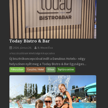
Today Bistro & Bar
2026. június 26.
B. Mezei Éva
Today
a hozzászólások lehetősége kikapcsolva
Új bisztrókoncepcióval indít a Danubius Hotels– négy
Bistro
helyszínen nyílt meg a Today Bistro & Bar Egységes...
&
Bar
Fókuszban
Gasztro / Hotel
Itthon
Toptúra online
bejegyzéshez