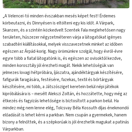
„A Velencei-tó minden évszakban mesés képet fest! Érdemes
körbeutazni, és Dinnyésen is eltölteni egy kis időt. A Várpark,
Skanzen, és a szintén közkedvelt Szentek Fala meglehetősen nagy
területen, húszezer négyzetméteren várja a látogatókat igényes
szabadtéri kiállításokkal, melyek visszavezetnek minket az időben
egészen az Árpád-korig. Nagy örömünkre szolgál, hogy évről-évre
egyre több a fiatal látogatónk is, és egészen az ovisoktól kezdve,
minden korosztály jól érezheti magát. Nekik lehetőségük van
jelmezes lovagi hétpróbára, íjászatra, ajándéktárgyak készítésére,
fafigurák faragására, festésére, fazekas, textil és bőrtárgyak
készítésére, mi több, a Játszósziget keretein belül népi játékok
kipróbálására is – mesélt Alekszi Zoltán, és hozzátette, hogy még az
étkezés és fagyizás lehetősége is biztosított a parkon belül. Ha
mindez még nem lenne elég, Tolcsvay Béla Kossuth díjas énekmondó
előadását is lehet kérni a parkban. Nem csupán a gyermekek, hanem
bizony a felnőttek, és a szépkorúak is jól érezhetik magukat a patinás
Várparkban.