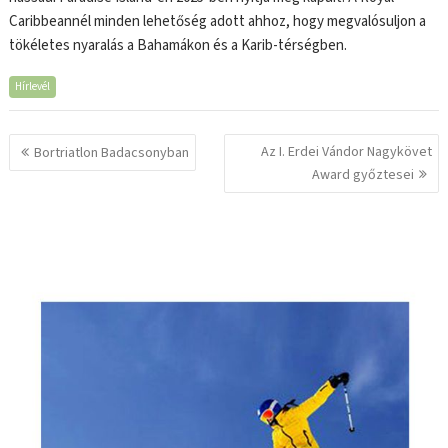
Caribbeannél minden lehetőség adott ahhoz, hogy megvalósuljon a
tökéletes nyaralás a Bahamákon és a Karib-térségben.
Hírlevél
Bejegyzés
Az I. Erdei Vándor Nagykövet
Bortriatlon Badacsonyban
navigáció
Award győztesei