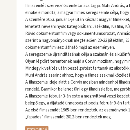
filmszemlét szervező Szemletanács tagja. Muhi András, a
elnöke elmondta, a magyar filmes seregszemle célja, hogy
A szemlére 2023. január 1-je után készült magyar filmekkel
lehetett nevezni nyolc kategóriában: Játékfilm, Kisfilm, K
Rövid dokumentumfilm vagy dokumentumsorozat, Animációs 
szerint a hagyományoknak megfelelően 20-22 játékfilm, 25-30
dokumentumfilm lesz látható majd az eseményen.
A seregszemle újraindításának célja a szakmán és a különf
Olyan légkört teremtenek majd a Corvin moziban, hogy min
Mindegyik vetítés után beszélgetést tartanak az alkotókk
Muhi András szerint ahhoz, hogy a filmes szakmai közélet 
A filmszemle ideje alatt a Corvin moziban mindenhol filmdís
rendelő. Bármikor be lehet ülni egy filmdíszletbe, megpróbá
A filmszemle február 3-án este a megnyitóval veszi kezdet
belépőjegy, a díjátadó ünnepséget pedig február 9-én tart
Az első filmszemlét 1965-ben rendezték, az eseménynek 19
„fapados” filmszemlét 2012-ben rendezték meg.
Programajánló