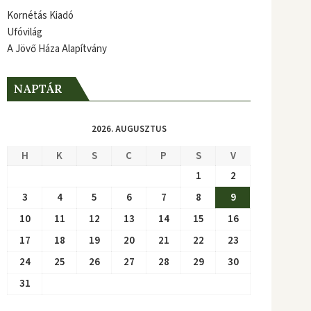
Kornétás Kiadó
Ufóvilág
A Jövő Háza Alapítvány
NAPTÁR
2026. AUGUSZTUS
H
K
S
C
P
S
V
1
2
3
4
5
6
7
8
9
10
11
12
13
14
15
16
17
18
19
20
21
22
23
24
25
26
27
28
29
30
31