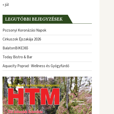
« júl
LEGUTÓBBI BEJEGYZÉSEK
Pozsonyi Koronázási Napok
Cirkuszok Éjszakája 2026
BalatonBIKE365
Today Bistro & Bar
Aquacity Poprad · Wellness és Gyógyfürdő