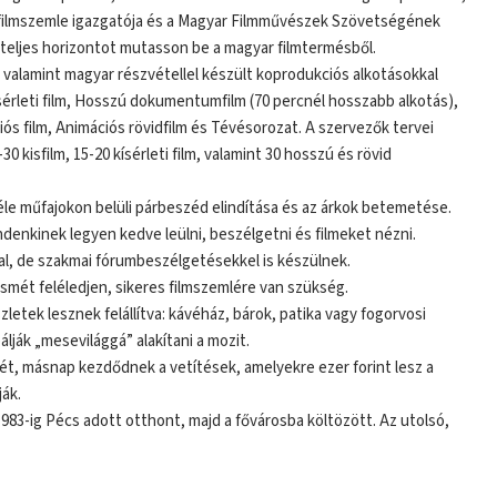
 filmszemle igazgatója és a Magyar Filmművészek Szövetségének
 teljes horizontot mutasson be a magyar filmtermésből.
, valamint magyar részvétellel készült koprodukciós alkotásokkal
ísérleti film, Hosszú dokumentumfilm (70 percnél hosszabb alkotás),
film, Animációs rövidfilm és Tévésorozat. A szervezők tervei
 kisfilm, 15-20 kísérleti film, valamint 30 hosszú és rövid
éle műfajokon belüli párbeszéd elindítása és az árkok betemetése.
denkinek legyen kedve leülni, beszélgetni és filmeket nézni.
al, de szakmai fórumbeszélgetésekkel is készülnek.
ismét feléledjen, sikeres filmszemlére van szükség.
zletek lesznek felállítva: kávéház, bárok, patika vagy fogorvosi
lják „mesevilággá” alakítani a mozit.
ét, másnap kezdődnek a vetítések, amelyekre ezer forint lesz a
ják.
83-ig Pécs adott otthont, majd a fővárosba költözött. Az utolsó,