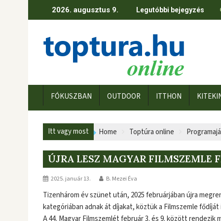
Skip
2026. augusztus 9.
Legutóbbi bejegyzés
to
content
FÓKUSZBAN
OUTDOOR
ITTHON
KITEKI
Itt vagy most
Home
Toptúra online
Programajá
ÚJRA LESZ MAGYAR FILMSZEMLE 
2025. január 13.
B. Mezei Éva
Tizenhárom év szünet után, 2025 februárjában újra megren
kategóriában adnak át díjakat, köztük a Filmszemle fődíját i
A 44. Magyar Filmszemlét február 3. és 9. között rendezi