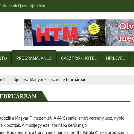
Cirkuszok Éjszakája 2026
NTŐ
PROGRAMAJÁNLÓ
GASZTRO / HOTEL
HÍRLEVÉL
Újra lesz Magyar Filmszemle februárban
nló
FEBRUÁRBAN
dezik a Magyar Filmszemlét. A 44. Szemle ismét verseny lesz, nyolc
s kiosztják. A mozijegy ezer forintba kerül majd.
k meg Budapesten, a Corvin moziban – mondta Pataki Ágnes producer, a