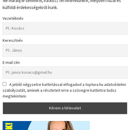
Ne maradj le semmiről, iratkozz fel hírlevelünkre, melyben hazai és
külföldi érdekességekről írunk.
Vezetéknév
Keresztnév
E-mail cím
A jelölő négyzetre kattintással elfogadod a toptura.hu adatvédelmi
szabályzatát, aminek a részleteit erre a szövegre kattintva tudsz
megtekinteni.