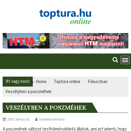
Skip
to
content
Itt vagy most
Home
Toptúra online
Fókuszban
Veszélyben a poszméhek
VESZÉLYBEN A POSZMÉHEK
2023. június 15.
Szalontai Kriszta
A poszméhek változó testhőmérsékletű állatok, ami azt jelenti, hogy