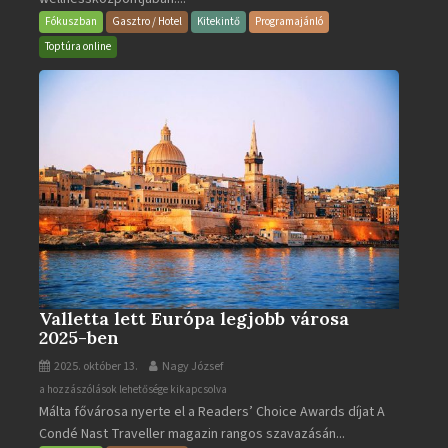
és
Fókuszban
Gasztro / Hotel
Kitekintő
Programajánló
Gyógyfürdő
Toptúra online
bejegyzéshez
Valletta lett Európa legjobb városa
2025-ben
2025. október 13.
Nagy József
Valletta
a hozzászólások lehetősége kikapcsolva
Málta fővárosa nyerte el a Readers’ Choice Awards díjat A
lett
Condé Nast Traveller magazin rangos szavazásán...
Európa