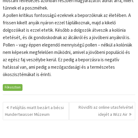
mostani felfedezés azonban részben magyarázatot adhat arra, miért
tűnnek el a poszméhek.
A pollen kritikus fontosságú ezeknek a beporzóknak az életében. A
frissen kikelt anyák nyáron ezzel táplálkoznak, majd a kikelő
dolgozóikat is ezzel etetik. Később a dolgozók átveszik a kolónia
etetését, és ők gondoskodnak az álcákról és a jövőbeni anyákról is.
Pollen – vagy éppen elegendő mennyiségű pollen – nélkül a kolóniák
nem képesek megfelelően működni, amivel a jövőbeni populáció és
az egész faj veszélybe kerül. Ez pedig a beporzásra is negatív
hatással van, ami pedig a mezőgazdasági és a természetes
ökoszisztémákat is érinti.
Fókuszban
Bejegyzés
Rövidíti az online utasfelvétel
Felújítás miatt bezárt a bécsi
navigáció
Hundertwasser Múzeum
idejét a Wizz Air