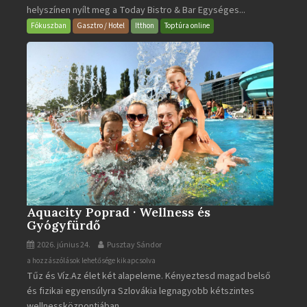
helyszínen nyílt meg a Today Bistro & Bar Egységes...
&
Bar
Fókuszban
Gasztro / Hotel
Itthon
Toptúra online
bejegyzéshez
Aquacity Poprad · Wellness és
Gyógyfürdő
2026. június 24.
Pusztay Sándor
Aquacity
a hozzászólások lehetősége kikapcsolva
Tűz és Víz.Az élet két alapeleme. Kényeztesd magad belső
Poprad
és fizikai egyensúlyra Szlovákia legnagyobb kétszintes
·
wellnessközpontjában....
Wellness