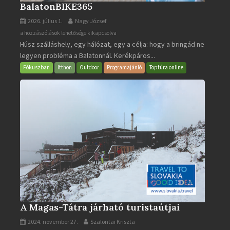
BalatonBIKE365
2026. július 1.
Nagy József
BalatonBIKE365
a hozzászólások lehetősége kikapcsolva
Húsz szálláshely, egy hálózat, egy a célja: hogy a bringád ne
bejegyzéshez
legyen probléma a Balatonnál. Kerékpáros...
Fókuszban
Itthon
Outdoor
Programajánló
Toptúra online
A Magas-Tátra járható turistaútjai
2024. november 27.
Szalontai Kriszta