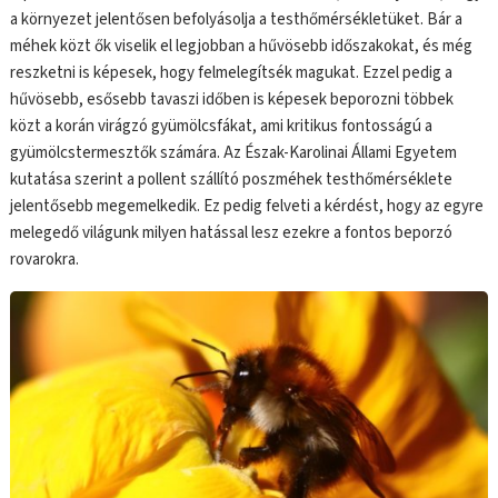
a környezet jelentősen befolyásolja a testhőmérsékletüket. Bár a
méhek közt ők viselik el legjobban a hűvösebb időszakokat, és még
reszketni is képesek, hogy felmelegítsék magukat. Ezzel pedig a
hűvösebb, esősebb tavaszi időben is képesek beporozni többek
közt a korán virágzó gyümölcsfákat, ami kritikus fontosságú a
gyümölcstermesztők számára. Az Észak-Karolinai Állami Egyetem
kutatása szerint a pollent szállító poszméhek testhőmérséklete
jelentősebb megemelkedik. Ez pedig felveti a kérdést, hogy az egyre
melegedő világunk milyen hatással lesz ezekre a fontos beporzó
rovarokra.