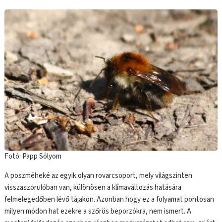
Fotó: Papp Sólyom
A poszméheké az egyik olyan rovarcsoport, mely világszinten
visszaszorulóban van, különösen a klímaváltozás hatására
felmelegedőben lévő tájakon. Azonban hogy ez a folyamat pontosan
milyen módon hat ezekre a szőrös beporzókra, nem ismert. A