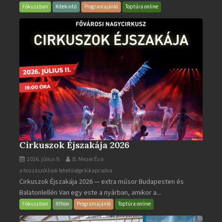
bejegyzéshez
Fókuszban
Kitekintő
Programajánló
Toptúra online
Cirkuszok Éjszakája 2026
2026. július 9.
B. Mezei Éva
Cirkuszok
a hozzászólások lehetősége kikapcsolva
Cirkuszok Éjszakája 2026 — extra műsor Budapesten és
Éjszakája
Balatonlellén Van egy este a nyárban, amikor a...
2026
bejegyzéshez
Fókuszban
Itthon
Programajánló
Toptúra online