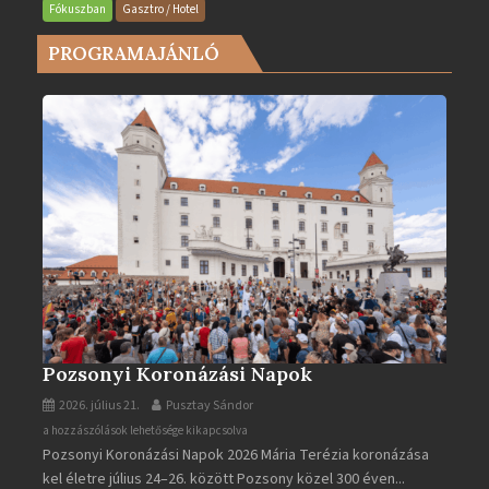
legjobb
Fókuszban
Gasztro / Hotel
városa
PROGRAMAJÁNLÓ
2025-
ben
bejegyzéshez
Pozsonyi Koronázási Napok
2026. július 21.
Pusztay Sándor
Pozsonyi
a hozzászólások lehetősége kikapcsolva
Pozsonyi Koronázási Napok 2026 Mária Terézia koronázása
Koronázási
kel életre július 24–26. között Pozsony közel 300 éven...
Napok