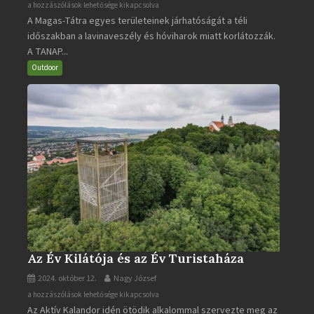
A
a hozzászólások lehetősége kikapcsolva
A Magas-Tátra egyes területeinek járhatóságát a téli
Magas-
időszakban a lavinaveszély és hóviharok miatt korlátozzák.
Tátra
A TANAP...
járható
turistaútjai
Outdoor
bejegyzéshez
Az Év Kilátója és az Év Turistaháza
2024. október 12.
Nagy József
Az
a hozzászólások lehetősége kikapcsolva
Az Aktív Kalandor idén ötödik alkalommal szervezte meg az
Év