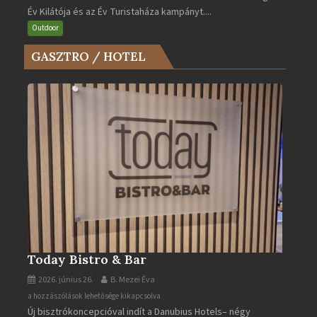
Év Kilátója és az Év Turistaháza kampányt....
Kilátója
és
Outdoor
az
GASZTRO / HOTEL
Év
Turistaháza
bejegyzéshez
Today Bistro & Bar
2026. június 26.
B. Mezei Éva
Today
a hozzászólások lehetősége kikapcsolva
Új bisztrókoncepcióval indít a Danubius Hotels– négy
Bistro