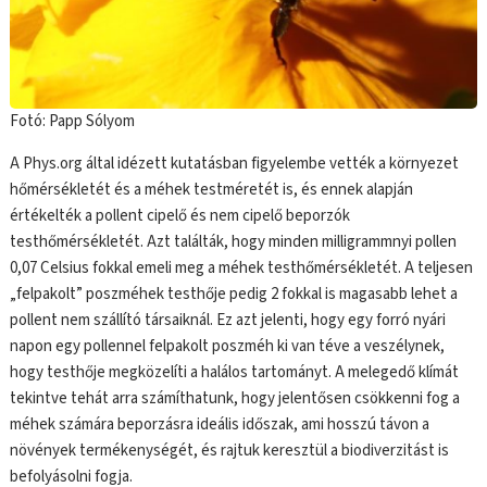
Fotó: Papp Sólyom
A Phys.org által idézett kutatásban figyelembe vették a környezet
hőmérsékletét és a méhek testméretét is, és ennek alapján
értékelték a pollent cipelő és nem cipelő beporzók
testhőmérsékletét. Azt találták, hogy minden milligrammnyi pollen
0,07 Celsius fokkal emeli meg a méhek testhőmérsékletét. A teljesen
„felpakolt” poszméhek testhője pedig 2 fokkal is magasabb lehet a
pollent nem szállító társaiknál. Ez azt jelenti, hogy egy forró nyári
napon egy pollennel felpakolt poszméh ki van téve a veszélynek,
hogy testhője megközelíti a halálos tartományt. A melegedő klímát
tekintve tehát arra számíthatunk, hogy jelentősen csökkenni fog a
méhek számára beporzásra ideális időszak, ami hosszú távon a
növények termékenységét, és rajtuk keresztül a biodiverzitást is
befolyásolni fogja.