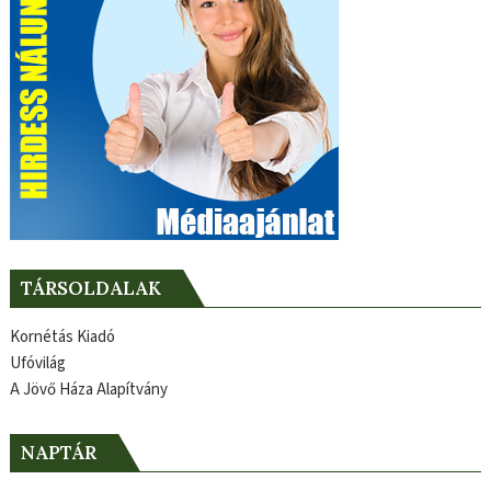
TÁRSOLDALAK
Kornétás Kiadó
Ufóvilág
A Jövő Háza Alapítvány
NAPTÁR