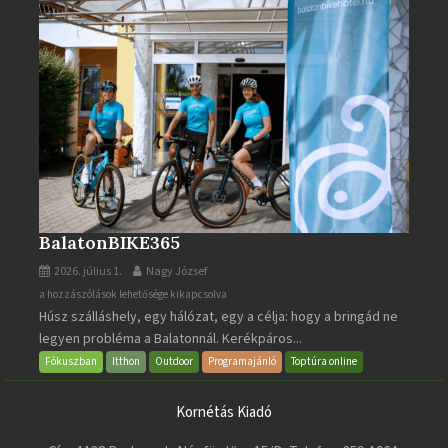
BalatonBIKE365
2026. július 1.
Nagy József
BalatonBIKE365
a hozzászólások lehetősége kikapcsolva
Húsz szálláshely, egy hálózat, egy a célja: hogy a bringád ne
bejegyzéshez
legyen probléma a Balatonnál. Kerékpáros...
Fókuszban
Itthon
Outdoor
Programajánló
Toptúra online
Kornétás Kiadó