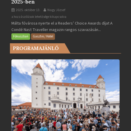
2025-ben
2025. október 13.
Nagy József
Valletta
a hozzászólások lehetősége kikapcsolva
Málta fővárosa nyerte el a Readers’ Choice Awards díjat A
lett
Condé Nast Traveller magazin rangos szavazásán...
Európa
legjobb
Fókuszban
Gasztro / Hotel
városa
PROGRAMAJÁNLÓ
2025-
ben
bejegyzéshez