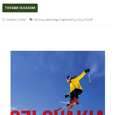
TOVÁBB OLVASOM
,
,
,
,
Gasztro / Hotel
bárány
egészség
hagyomány
hús
húsvét