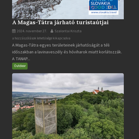
A Magas-Tátra járható turistaútjai
2024. november 27.
Szalontai Kriszta
A
a hozzászólások lehetősége kikapcsolva
A Magas-Tátra egyes területeinek járhatóságát a téli
Magas-
időszakban a lavinaveszély és hóviharok miatt korlátozzák.
Tátra
A TANAP...
járható
turistaútjai
Outdoor
bejegyzéshez