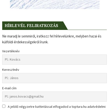
HÍRLEVÉL FELIRATKOZÁS
Ne maradj le semmiről, iratkozz fel hírlevelünkre, melyben hazai és
külföldi érdekességekről írunk.
Vezetéknév
Keresztnév
E-mail cím
A jelölő négyzetre kattintással elfogadod a toptura.hu adatvédelmi