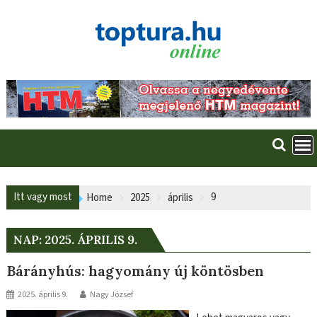
Skip
to
content
Itt vagy most
9
Home
2025
április
NAP:
2025. ÁPRILIS 9.
Bárányhús: hagyomány új köntösben
2025. április 9.
Nagy József