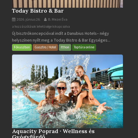
Today Bistro & Bar
2026. június 26.
B. Mezei Éva
Today
a hozzászólások lehetősége kikapcsolva
Új bisztrókoncepcióval indít a Danubius Hotels– négy
Bistro
helyszínen nyílt meg a Today Bistro & Bar Egységes...
&
Bar
Fókuszban
Gasztro / Hotel
Itthon
Toptúra online
bejegyzéshez
Aquacity Poprad · Wellness és
Gyógyfürdő