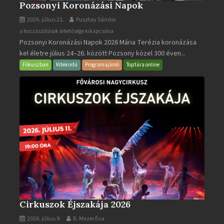
Pozsonyi Koronázási Napok
2026. július 21.
Pusztay Sándor
Pozsonyi
a hozzászólások lehetősége kikapcsolva
Pozsonyi Koronázási Napok 2026 Mária Terézia koronázása
Koronázási
kel életre július 24–26. között Pozsony közel 300 éven...
Napok
bejegyzéshez
Fókuszban
Kitekintő
Programajánló
Toptúra online
Cirkuszok Éjszakája 2026
2026. július 9.
B. Mezei Éva