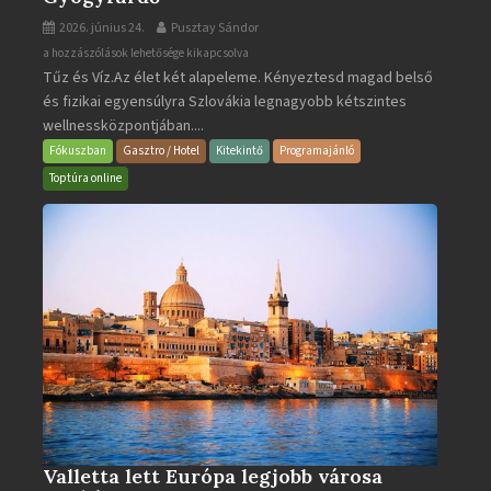
2026. június 24.
Pusztay Sándor
Aquacity
a hozzászólások lehetősége kikapcsolva
Tűz és Víz.Az élet két alapeleme. Kényeztesd magad belső
Poprad
és fizikai egyensúlyra Szlovákia legnagyobb kétszintes
·
wellnessközpontjában....
Wellness
és
Fókuszban
Gasztro / Hotel
Kitekintő
Programajánló
Gyógyfürdő
Toptúra online
bejegyzéshez
Valletta lett Európa legjobb városa