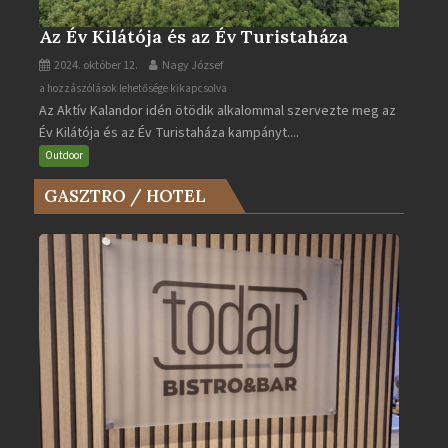
Az Év Kilátója és az Év Turistaháza
2024. október 12.
Nagy József
Az
a hozzászólások lehetősége kikapcsolva
Az Aktív Kalandor idén ötödik alkalommal szervezte meg az
Év
Év Kilátója és az Év Turistaháza kampányt....
Kilátója
és
Outdoor
az
GASZTRO / HOTEL
Év
Turistaháza
bejegyzéshez