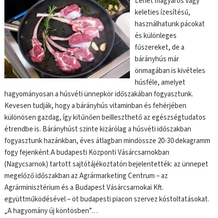
Lehet magyaros vagy
keleties ízesítésű,
használhatunk pácokat
és különleges
fűszereket, de a
bárányhús már
önmagában is kivételes
húsféle, amelyet
hagyományosan a húsvéti ünnepkör időszakában fogyasztunk.
Kevesen tudják, hogy a bárányhús vitaminban és fehérjében
különösen gazdag, így kitűnően beilleszthető az egészségtudatos
étrendbe is. Bárányhúst szinte kizárólag a húsvéti időszakban
fogyasztunk hazánkban, éves átlagban mindössze 20-30 dekagramm
fogy fejenként.A budapesti Központi Vásárcsarnokban
(Nagycsarnok) tartott sajtótájékoztatón bejelentették: az ünnepet
megelőző időszakban az Agrármarketing Centrum – az
Agrárminisztérium és a Budapest Vásárcsarnokai Kft.
együttműködésével – öt budapesti piacon szervez kóstoltatásokat.
„A hagyomány új köntösben”…