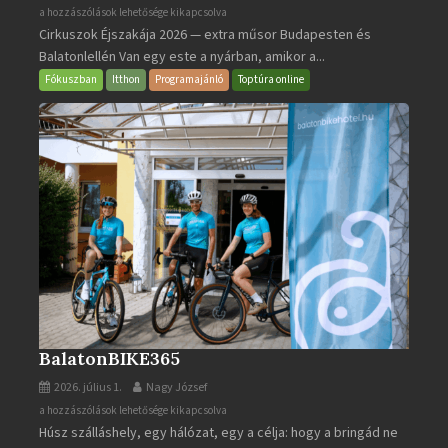
Cirkuszok
a hozzászólások lehetősége kikapcsolva
Cirkuszok Éjszakája 2026 — extra műsor Budapesten és
Éjszakája
Balatonlellén Van egy este a nyárban, amikor a...
2026
bejegyzéshez
Fókuszban
Itthon
Programajánló
Toptúra online
BalatonBIKE365
2026. július 1.
Nagy József
BalatonBIKE365
a hozzászólások lehetősége kikapcsolva
Húsz szálláshely, egy hálózat, egy a célja: hogy a bringád ne
bejegyzéshez