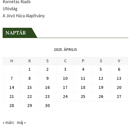
Kornétás Kiadó
Ufóvilág
A Jövő Háza Alapítvány
NAPTÁR
2025. ÁPRILIS
H
K
S
C
P
S
V
1
2
3
4
5
6
7
8
9
10
11
12
13
14
15
16
17
18
19
20
21
22
23
24
25
26
27
28
29
30
« márc
máj »