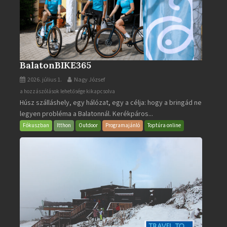
BalatonBIKE365
2026. július 1.
Nagy József
BalatonBIKE365
a hozzászólások lehetősége kikapcsolva
Húsz szálláshely, egy hálózat, egy a célja: hogy a bringád ne
bejegyzéshez
legyen probléma a Balatonnál. Kerékpáros...
Fókuszban
Itthon
Outdoor
Programajánló
Toptúra online