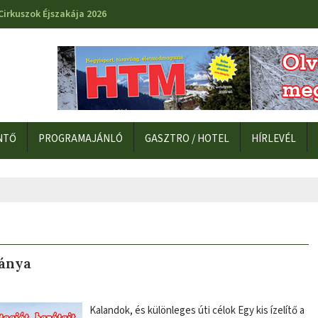
Cirkuszok Éjszakája 2026
NTŐ
PROGRAMAJÁNLÓ
GASZTRO / HOTEL
HÍRLEVÉL
ványa
Kalandok, és különleges úti célok Egy kis ízelítő a