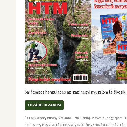
barátságos hangulat és az igazi hegyi nyugalom találkozik
TOVÁBB OLVASOM
,
,
,
,
Fókuszban
Itthon
Kitekintő
Bohinj Szlovénia
hegyisport
H
,
,
,
,
karácsony
Pilis-Visegrádi-hegység
Szécsény
Szlovákia utazás
Tátr