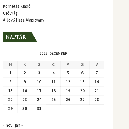
Kornétás Kiadó
Ufóvilág
A Jövő Háza Alapítvány
NAPTÁR
2025. DECEMBER
H
K
S
C
P
S
V
1
2
3
4
5
6
7
8
9
10
11
12
13
14
15
16
17
18
19
20
21
22
23
24
25
26
27
28
29
30
31
« nov
jan »