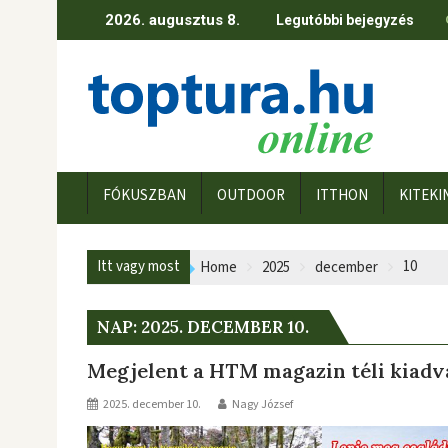
Skip
2026. augusztus 8.
Legutóbbi bejegyzés
to
content
FÓKUSZBAN
OUTDOOR
ITTHON
KITEKI
Itt vagy most
10
Home
2025
december
NAP:
2025. DECEMBER 10.
Megjelent a HTM magazin téli kiad
2025. december 10.
Nagy József