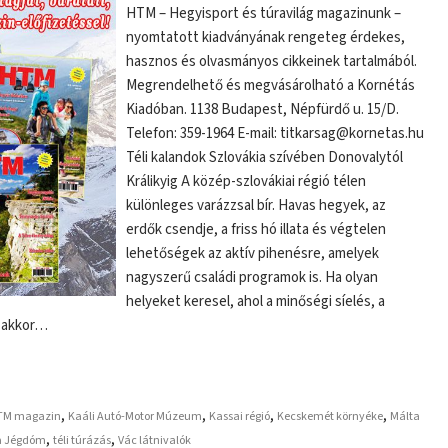
HTM – Hegyisport és túravilág magazinunk –
nyomtatott kiadványának rengeteg érdekes,
hasznos és olvasmányos cikkeinek tartalmából.
Megrendelhető és megvásárolható a Kornétás
Kiadóban. 1138 Budapest, Népfürdő u. 15/D.
Telefon: 359-1964 E-mail: titkarsag@kornetas.hu
Téli kalandok Szlovákia szívében Donovalytól
Králikyig A közép-szlovákiai régió télen
különleges varázzsal bír. Havas hegyek, az
erdők csendje, a friss hó illata és végtelen
lehetőségek az aktív pihenésre, amelyek
nagyszerű családi programok is. Ha olyan
helyeket keresel, ahol a minőségi síelés, a
, akkor…
,
,
,
,
TM magazin
Kaáli Autó-Motor Múzeum
Kassai régió
Kecskemét környéke
Málta
,
,
a Jégdóm
téli túrázás
Vác látnivalók