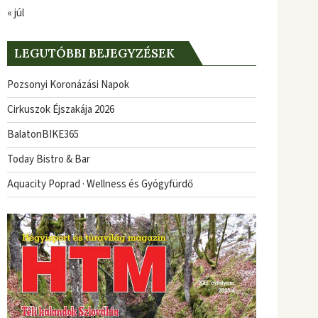
« júl
LEGUTÓBBI BEJEGYZÉSEK
Pozsonyi Koronázási Napok
Cirkuszok Éjszakája 2026
BalatonBIKE365
Today Bistro & Bar
Aquacity Poprad · Wellness és Gyógyfürdő