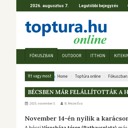
Skip
2026. augusztus 7.
Legutóbbi bejegyzés
to
content
FÓKUSZBAN
OUTDOOR
ITTHON
KITEKI
Itt vagy most
Home
Toptúra online
Fókuszban
BÉCSBEN MÁR FELÁLLÍTOTTÁK A 
2025. november 3.
B. Mezei Éva
November 14-én nyílik a karácso