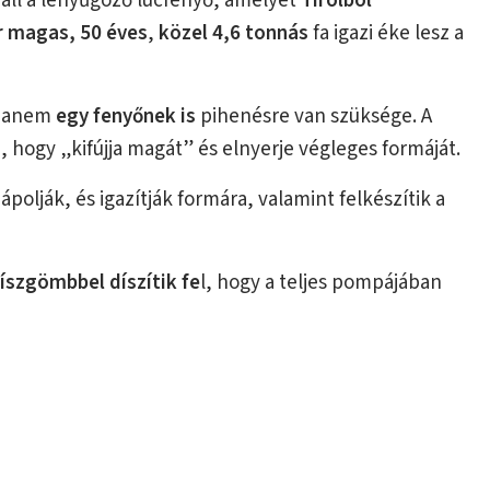
áll a lenyűgöző lucfenyő, amelyet
Tirolból
 magas, 50 éves
,
közel 4,6 tonnás
fa igazi éke lesz a
 hanem
egy fenyőnek is
pihenésre van szüksége. A
, hogy „kifújja magát” és elnyerje végleges formáját.
polják, és igazítják formára, valamint felkészítik a
díszgömbbel
díszítik fe
l, hogy a teljes pompájában