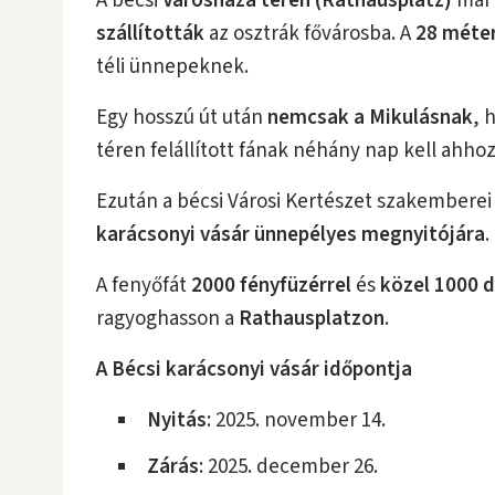
A bécsi
Városháza téren (Rathausplatz)
már 
szállították
az osztrák fővárosba. A
28 méter
téli ünnepeknek.
Egy hosszú út után
nemcsak a Mikulásnak
,
téren felállított fának néhány nap kell ahhoz
Ezután a bécsi Városi Kertészet szakemberei á
karácsonyi vásár
ünnepélyes megnyitójára
.
A fenyőfát
2000 fényfüzérrel
és
közel 1000 
ragyoghasson a
Rathausplatzon
.
A Bécsi karácsonyi vásár időpontja
Nyitás
: 2025. november 14.
Zárás
: 2025. december 26.