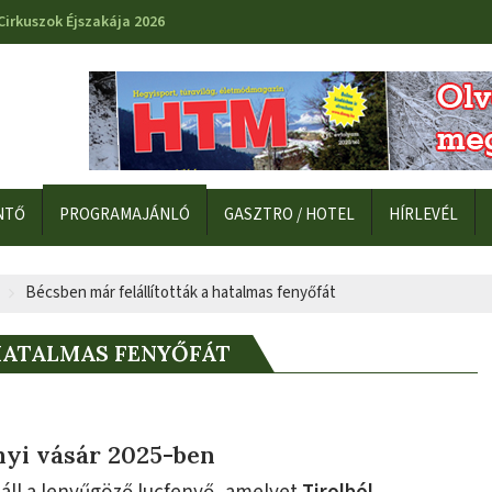
Cirkuszok Éjszakája 2026
NTŐ
PROGRAMAJÁNLÓ
GASZTRO / HOTEL
HÍRLEVÉL
Bécsben már felállították a hatalmas fenyőfát
HATALMAS FENYŐFÁT
nyi vásár 2025-ben