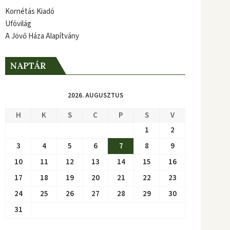
Kornétás Kiadó
Ufóvilág
A Jövő Háza Alapítvány
NAPTÁR
2026. AUGUSZTUS
H
K
S
C
P
S
V
1
2
3
4
5
6
7
8
9
10
11
12
13
14
15
16
17
18
19
20
21
22
23
24
25
26
27
28
29
30
31