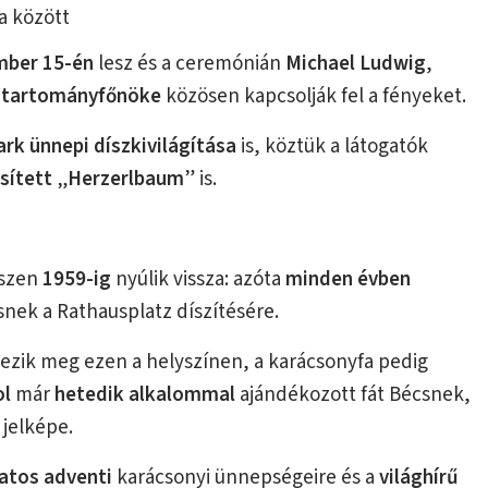
ra között
mber 15-én
lesz és a ceremónián
Michael Ludwig
,
l tartományfőnöke
közösen kapcsolják fel a fényeket.
ark
ünnepi díszkivilágítása
is, köztük a látogatók
sített
„
Herzerlbaum
” is.
észen
1959-ig
nyúlik vissza: azóta
minden évben
nek a Rathausplatz díszítésére.
zik meg ezen a helyszínen, a karácsonyfa pedig
ol
már
hetedik alkalommal
ajándékozott fát Bécsnek,
jelképe.
atos adventi
karácsonyi ünnepségeire és a
világhírű