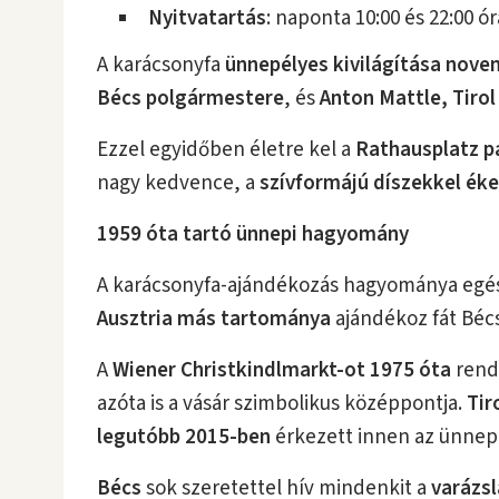
Nyitvatartás
: naponta 10:00 és 22:00 ó
A karácsonyfa
ünnepélyes kivilágítása nove
Bécs polgármestere
, és
Anton Mattle, Tiro
Ezzel egyidőben életre kel a
Rathausplatz p
nagy kedvence, a
szívformájú díszekkel
éke
1959 óta tartó ünnepi hagyomány
A karácsonyfa-ajándékozás hagyománya eg
Ausztria más tartománya
ajándékoz fát Bécs
A
Wiener Christkindlmarkt-ot 1975 óta
rende
azóta is a vásár szimbolikus középpontja.
Tir
legutóbb 2015-ben
érkezett innen az ünnep 
Bécs
sok szeretettel hív mindenkit a
varázsl