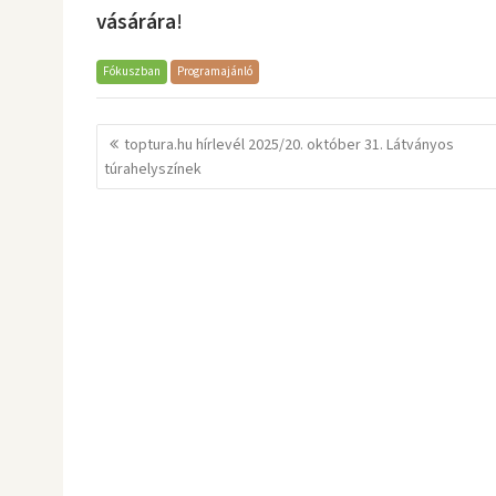
vásárára
!
Fókuszban
Programajánló
Bejegyzés
toptura.hu hírlevél 2025/20. október 31. Látványos
navigáció
túrahelyszínek