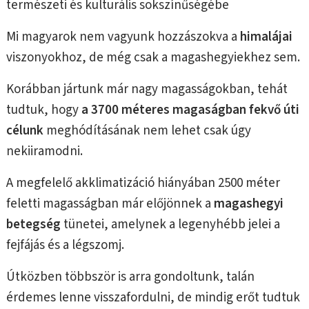
természeti és kulturális sokszínűségébe
Mi magyarok nem vagyunk hozzászokva a
himalájai
viszonyokhoz, de még csak a magashegyiekhez sem.
Korábban jártunk már nagy magasságokban, tehát
tudtuk, hogy
a 3700 méteres magaságban fekvő úti
célunk
meghódításának nem lehet csak úgy
nekiiramodni.
A megfelelő akklimatizáció hiányában 2500 méter
feletti magasságban már előjönnek a
magashegyi
betegség
tünetei, amelynek a legenyhébb jelei a
fejfájás és a légszomj.
Útközben többször is arra gondoltunk, talán
érdemes lenne visszafordulni, de mindig erőt tudtuk