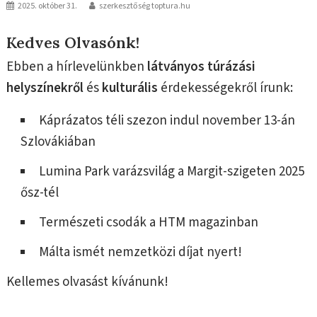
2025. október 31.
szerkesztőség toptura.hu
Kedves Olvasónk!
Ebben a hírlevelünkben
látványos túrázási
helyszínekről
és
kulturális
érdekességekről írunk:
Káprázatos téli szezon indul november 13-án
Szlovákiában
Lumina Park varázsvilág a Margit-szigeten 2025
ősz-tél
Természeti csodák a HTM magazinban
Málta ismét nemzetközi díjat nyert!
Kellemes olvasást kívánunk!