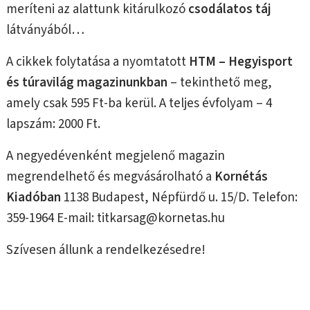
meríteni az alattunk kitárulkozó
csodálatos táj
látványából…
A cikkek folytatása a nyomtatott
HTM – Hegyisport
és túravilág magazinunkban
– tekinthető meg,
amely csak 595 Ft-ba kerül. A teljes évfolyam – 4
lapszám: 2000 Ft.
A negyedévenként megjelenő magazin
megrendelhető és megvásárolható a
Kornétás
Kiadóban
1138 Budapest, Népfürdő u. 15/D. Telefon:
359-1964 E-mail: titkarsag@kornetas.hu
Szívesen állunk a rendelkezésedre!