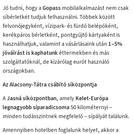
Jó tudni, hogy a
Gopass
mobilalkalmazást nem csak
síbérletkét tudjuk felhasználni. Többek között
felvonójegyként, vízipark- és fürdő belépőként,
kerékpáros bérletként, pontgyűjtő kártyaként is
használhatjuk, valamint a vásárlásaink után
1–5%
jóváírást is kaphatunk
éttermekben és más
szolgáltatóknál, de kizárólag eurót használó
országokban.
Az Alacsony-Tátra csábító
síközpontja
A
Jasná síközpontban
, amely
Kelet-Európa
legnagyobb síparadicsoma
50 kilométernyi –
minden tudásszintnek megfelelő – sípályát találunk.
Amennyiben hotelben foglalunk helyet, akkor a