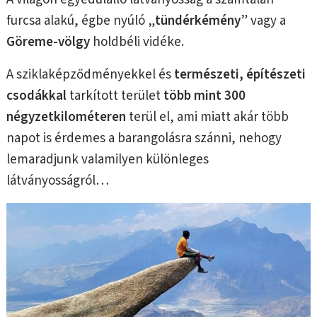
furcsa alakú, égbe nyúló „
tündérkémény
” vagy a
Göreme-völgy
holdbéli vidéke.
A sziklaképződményekkel és
természeti, építészeti
csodákkal
tarkított terület
több mint 300
négyzetkilométeren
terül el, ami miatt akár több
napot is érdemes a barangolásra szánni, nehogy
lemaradjunk valamilyen különleges
látványosságról…