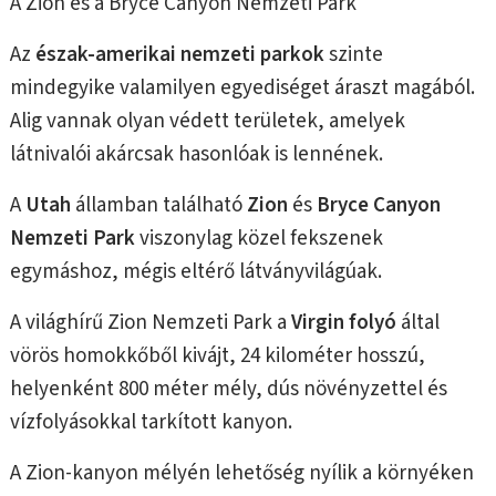
A Zion és a Bryce Canyon Nemzeti Park
Az
észak-amerikai nemzeti parkok
szinte
mindegyike valamilyen egyediséget áraszt magából.
Alig vannak olyan védett területek, amelyek
látnivalói akárcsak hasonlóak is lennének.
A
Utah
államban található
Zion
és
Bryce Canyon
Nemzeti Park
viszonylag közel fekszenek
egymáshoz, mégis eltérő látványvilágúak.
A világhírű Zion Nemzeti Park a
Virgin folyó
által
vörös homokkőből kivájt, 24 kilométer hosszú,
helyenként 800 méter mély, dús növényzettel és
vízfolyásokkal tarkított kanyon.
A Zion-kanyon mélyén lehetőség nyílik a környéken