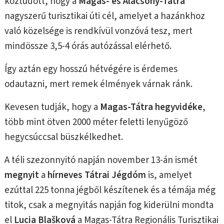
köztudott, hogy a
Magas- és Alacsony-Tátra
nagyszerű turisztikai úti cél, amelyet a hazánkhoz
való közelsége is rendkívül vonzóvá tesz, mert
mindössze 3,5-4 órás autózással elérhető.
Így aztán egy hosszú hétvégére is érdemes
odautazni, mert remek élmények várnak ránk.
Kevesen tudják, hogy a
Magas-Tátra hegyvidéke
,
több mint ötven 2000 méter feletti lenyűgöző
hegycsúccsal büszkélkedhet.
A téli szezonnyitó napján november 13-án ismét
megnyit
a
hírneves Tátrai Jégdóm
is, amelyet
ezúttal 225 tonna jégből készítenek és a témája még
titok, csak a megnyitás napján fog kiderülni mondta
el
Lucia Blašková
a Magas-Tátra Regionális Turisztikai