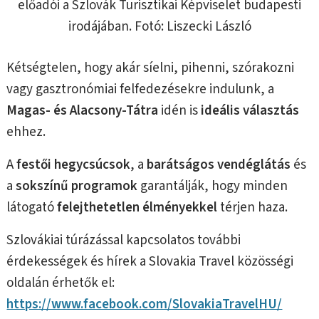
előadói a Szlovák Turisztikai Képviselet budapesti
irodájában. Fotó: Liszecki László
Kétségtelen, hogy akár síelni, pihenni, szórakozni
vagy gasztronómiai felfedezésekre indulunk, a
Magas- és Alacsony-Tátra
idén is
ideális választás
ehhez.
A
festői hegycsúcsok
, a
barátságos vendéglátás
és
a
sokszínű programok
garantálják, hogy minden
látogató
felejthetetlen élményekkel
térjen haza.
Szlovákiai túrázással kapcsolatos további
érdekességek és hírek a Slovakia Travel közösségi
oldalán érhetők el:
https://www.facebook.com/SlovakiaTravelHU/