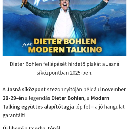
Dieter Bohlen fellépését hirdető plakát a Jasná
síközpontban 2025-ben.
A
Jasná síközpont
szezonnyitóján például
november
28-29-én
a legendás
Dieter Bohlen
, a
Modern
Talking együttes alapítótagja
lép fel – a jó hangulat
garantált!
Új libegő a Csorba-tónál