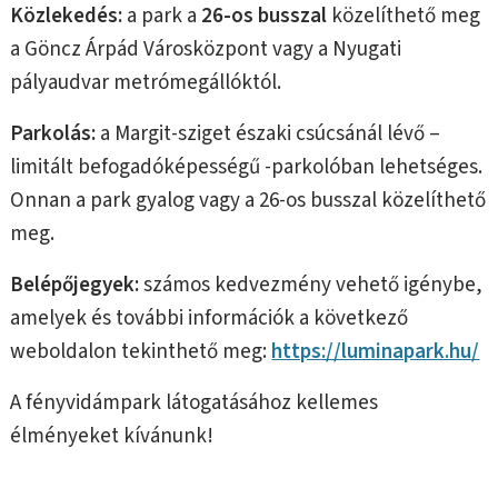
Közlekedés:
a park a
26-os busszal
közelíthető meg
a Göncz Árpád Városközpont vagy a Nyugati
pályaudvar metrómegállóktól.
Parkolás:
a Margit-sziget északi csúcsánál lévő –
limitált befogadóképességű -parkolóban lehetséges.
Onnan a park gyalog vagy a 26-os busszal közelíthető
meg.
Belépőjegyek:
számos kedvezmény vehető igénybe,
amelyek és további információk a következő
weboldalon tekinthető meg:
https://luminapark.hu/
A fényvidámpark látogatásához kellemes
élményeket kívánunk!