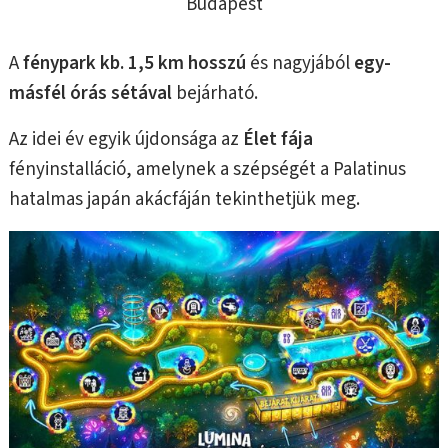
Budapest
A
fénypark kb. 1,5 km hosszú
és nagyjából
egy-
másfél órás sétával
bejárható.
Az idei év egyik újdonsága az
Élet fája
fényinstalláció, amelynek a szépségét a Palatinus
hatalmas japán akácfáján tekinthetjük meg.