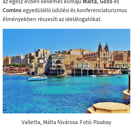
az egész évben kellemes klímájú
Málta
,
Gozo
és
Comino
egyedülálló üdülési és konferenciaturizmus
élményekben részesíti az idelátogatókat.
Valletta, Málta fővárosa. Fotó: Pixabay