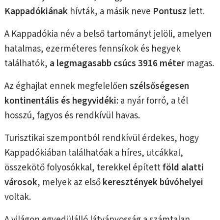
Kappadókiának
hívták, a másik neve
Pontusz
lett.
A Kappadókia név a belső tartományt jelöli, amelyen
hatalmas, ezerméteres fennsíkok és hegyek
találhatók,
a legmagasabb csúcs 3916 méter
magas.
Az éghajlat ennek megfelelően
szélsőségesen
kontinentális és hegyvidéki
: a nyár forró, a tél
hosszú, fagyos és rendkívül havas.
Turisztikai szempontból rendkívül érdekes, hogy
Kappadókiában találhatóak a híres, utcákkal,
összekötő folyosókkal, terekkel épített
föld alatti
városok
, melyek az első
keresztények búvóhelyei
voltak.
A világon egyedülálló látványosság a számtalan