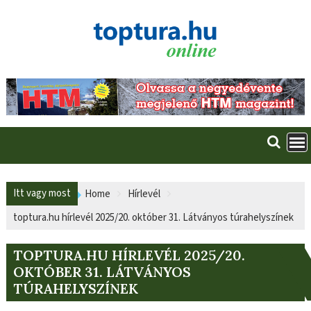
Skip
to
content
Itt vagy most
Home
Hírlevél
toptura.hu hírlevél 2025/20. október 31. Látványos túrahelyszínek
TOPTURA.HU HÍRLEVÉL 2025/20.
OKTÓBER 31. LÁTVÁNYOS
TÚRAHELYSZÍNEK