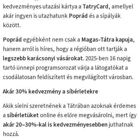
kedvezményes utazási kártya a
TatryCard
, amellyel
akár ingyen is utazhatunk
Poprád
és a sípályák
között.
Poprád
egyébként nem csak a
Magas-Tátra kapuja
,
hanem arról is híres, hogy a régióban ott tartják a
legszebb karácsonyi vásárokat
. 2025-ben 16 napig
tartó ünnepi programsorozat várja a látogatókat a
csodálatosan feldíszített és megvilágított városban.
Akár 30% kedvezmény a síbérletekre
Akik síelni szeretnének a Tátrában azoknak érdemes
a
síbérletüket
online és előre megvásárolni, mert így
akár 20–30%-kal is kedvezményesebben
juthatnak
hozzá.