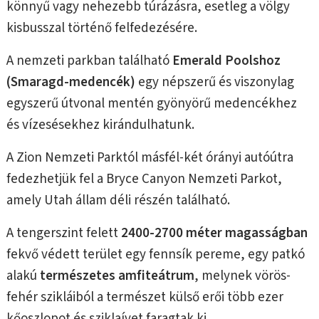
könnyű vagy nehezebb túrázásra, esetleg a völgy
kisbusszal történő felfedezésére.
A nemzeti parkban található
Emerald Poolshoz
(Smaragd-medencék)
egy népszerű és viszonylag
egyszerű útvonal mentén gyönyörű medencékhez
és vízesésekhez kirándulhatunk.
A Zion Nemzeti Parktól másfél-két órányi autóútra
fedezhetjük fel a Bryce Canyon Nemzeti Parkot,
amely Utah állam déli részén található.
A tengerszint felett
2400-2700 méter magasságban
fekvő védett terület egy fennsík pereme, egy patkó
alakú
természetes amfiteátrum
, melynek vörös-
fehér szikláiból a természet külső erői több ezer
kőoszlopot és sziklaívet faragtak ki.