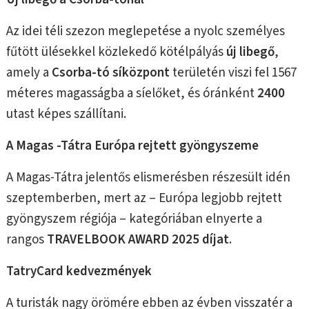
Az idei téli szezon meglepetése a nyolc személyes
fűtött ülésekkel közlekedő kötélpályás
új libegő
,
amely a
Csorba-tó síközpont
területén viszi fel 1567
méteres magasságba a síelőket, és óránként
2400
utast képes szállítani.
A Magas -Tátra Európa rejtett gyöngyszeme
A Magas-Tátra jelentős elismerésben részesült idén
szeptemberben, mert az – Európa legjobb rejtett
gyöngyszem régiója – kategóriában elnyerte a
rangos
TRAVELBOOK AWARD 2025 díjat
.
TatryCard kedvezmények
A turisták nagy örömére ebben az évben visszatér a