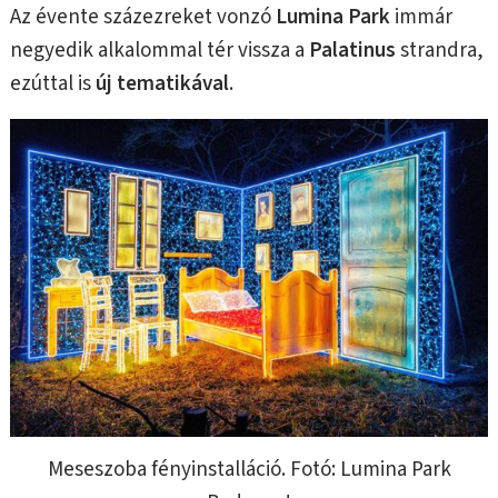
Az évente százezreket vonzó
Lumina Park
immár
negyedik alkalommal tér vissza a
Palatinus
strandra,
ezúttal is
új tematikával
.
Meseszoba fényinstalláció. Fotó: Lumina Park