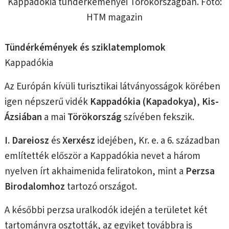
Kappadókia tündérkéményei Törökországban. Fotó:
HTM magazin
Tündérkémények és sziklatemplomok
Kappadókia
Az Európán kívüli turisztikai látványosságok körében
igen népszerű vidék
Kappadókia (Kapadokya)
,
Kis-
Ázsiában
a mai
Törökország
szívében fekszik.
I. Dareiosz
és
Xerxész
idejében, Kr. e. a 6. században
említették először a Kappadókia nevet a három
nyelven írt akhaimenida feliratokon, mint a
Perzsa
Birodalomhoz
tartozó országot.
A későbbi perzsa uralkodók idején a területet két
tartományra osztották, az egyiket továbbra is