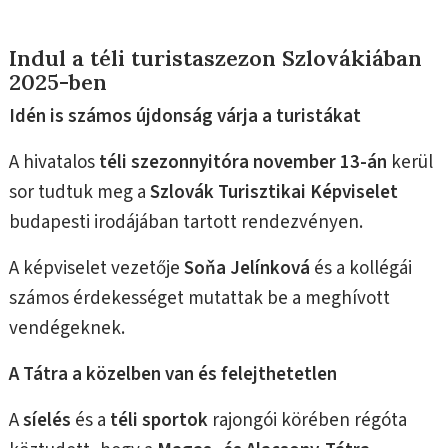
Indul a téli turistaszezon Szlovákiában
2025-ben
Idén is számos újdonság várja a turistákat
A hivatalos
téli szezonnyitóra
november 13-án
kerül
sor tudtuk meg a
Szlovák Turisztikai Képviselet
budapesti irodájában tartott rendezvényen.
A képviselet vezetője
Soňa Jelínková
és a kollégái
számos érdekességet mutattak be a meghívott
vendégeknek.
A Tátra a közelben van és felejthetetlen
A
síelés
és a
téli sportok
rajongói körében régóta