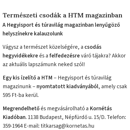
Természeti csodák a HTM magazinban
A Hegyisport és túravilág magazinban lenyűgöző
helyszínekre kalauzolunk
Vágysz a természet közelségére, a
csodás
hegyvidékekre
és a
felfedezésre
váró tájakra? Akkor
az aktuális lapszámunk neked szól!
Egy kis ízelítő a HTM
– Hegyisport és túravilág
magazinunk –
nyomtatott kiadványából
, amely csak
595 Ft-ba kerül.
Megrendelhető
és megvásárolható a
Kornétás
Kiadóban
. 1138 Budapest, Népfürdő u. 15/D. Telefon:
359-1964 E-mail: titkarsag@kornetas.hu