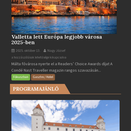
Valletta lett Európa legjobb városa
2025-ben
2025. október 13.
Nagy József
Valletta
a hozzászólások lehetősége kikapcsolva
Málta fővárosa nyerte el a Readers’ Choice Awards díjat A
lett
Condé Nast Traveller magazin rangos szavazásán...
Európa
legjobb
Fókuszban
Gasztro / Hotel
városa
PROGRAMAJÁNLÓ
2025-
ben
bejegyzéshez