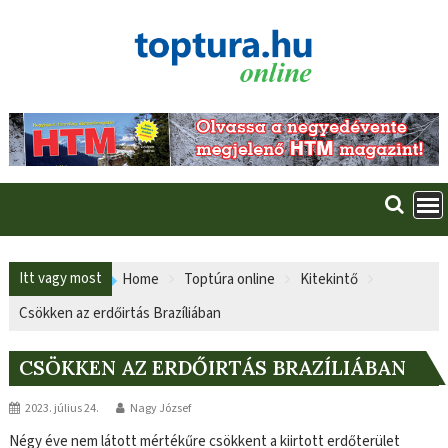
Skip
to
content
Itt vagy most
Home
Toptúra online
Kitekintő
Csökken az erdőirtás Brazíliában
CSÖKKEN AZ ERDŐIRTÁS BRAZÍLIÁBAN
2023. július 24.
Nagy József
Négy éve nem látott mértékűre csökkent a kiirtott erdőterület