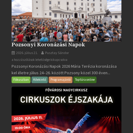
Pozsonyi Koronázási Napok
2026. július 21.
Pusztay Sándor
Pozsonyi
a hozzászólások lehetősége kikapcsolva
Pozsonyi Koronázási Napok 2026 Mária Terézia koronázása
Koronázási
kel életre július 24–26. között Pozsony közel 300 éven...
Napok
bejegyzéshez
Fókuszban
Kitekintő
Programajánló
Toptúra online