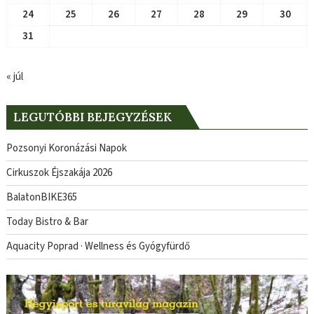
24
25
26
27
28
29
30
31
« júl
LEGUTÓBBI BEJEGYZÉSEK
Pozsonyi Koronázási Napok
Cirkuszok Éjszakája 2026
BalatonBIKE365
Today Bistro & Bar
Aquacity Poprad · Wellness és Gyógyfürdő