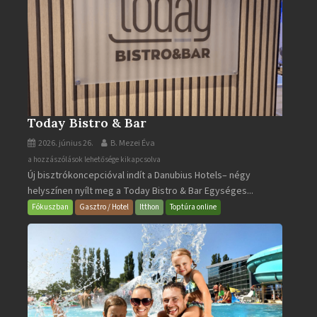
Today Bistro & Bar
2026. június 26.
B. Mezei Éva
Today
a hozzászólások lehetősége kikapcsolva
Új bisztrókoncepcióval indít a Danubius Hotels– négy
Bistro
helyszínen nyílt meg a Today Bistro & Bar Egységes...
&
Bar
Fókuszban
Gasztro / Hotel
Itthon
Toptúra online
bejegyzéshez