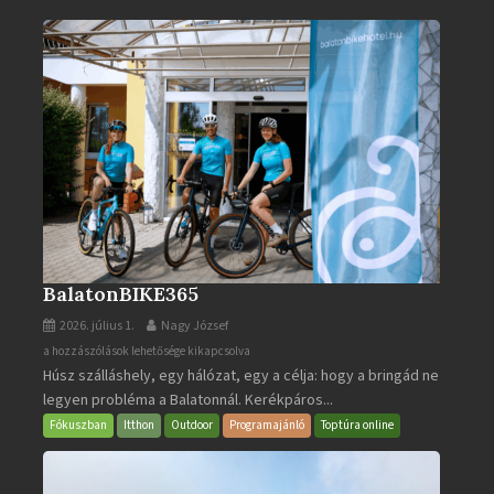
BalatonBIKE365
2026. július 1.
Nagy József
BalatonBIKE365
a hozzászólások lehetősége kikapcsolva
Húsz szálláshely, egy hálózat, egy a célja: hogy a bringád ne
bejegyzéshez
legyen probléma a Balatonnál. Kerékpáros...
Fókuszban
Itthon
Outdoor
Programajánló
Toptúra online