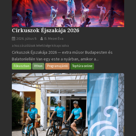
Cirkuszok Éjszakája 2026
2026. július 9.
B. Mezei Éva
Cirkuszok
a hozzászólások lehetősége kikapcsolva
Cirkuszok Éjszakája 2026 — extra műsor Budapesten és
Éjszakája
Balatonlellén Van egy este a nyárban, amikor a...
2026
bejegyzéshez
Fókuszban
Itthon
Programajánló
Toptúra online