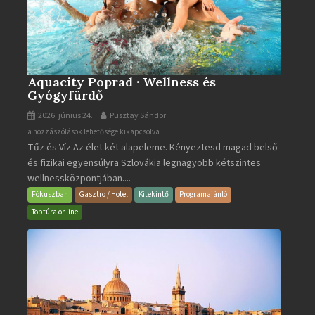
Aquacity Poprad · Wellness és
Gyógyfürdő
2026. június 24.
Pusztay Sándor
Aquacity
a hozzászólások lehetősége kikapcsolva
Tűz és Víz.Az élet két alapeleme. Kényeztesd magad belső
Poprad
és fizikai egyensúlyra Szlovákia legnagyobb kétszintes
·
wellnessközpontjában....
Wellness
és
Fókuszban
Gasztro / Hotel
Kitekintő
Programajánló
Gyógyfürdő
Toptúra online
bejegyzéshez