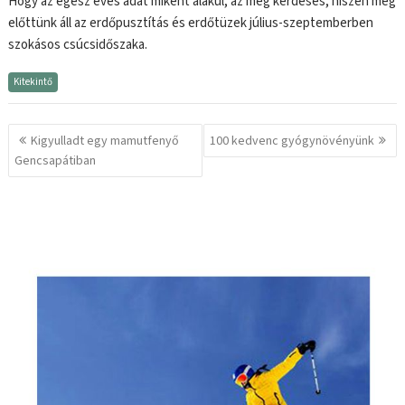
Hogy az egész éves adat miként alakul, az még kérdéses, hiszen még
előttünk áll az erdőpusztítás és erdőtüzek július-szeptemberben
szokásos csúcsidőszaka.
Kitekintő
Bejegyzés
Kigyulladt egy mamutfenyő
100 kedvenc gyógynövényünk
navigáció
Gencsapátiban