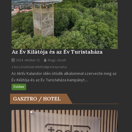
Az Év Kilátója és az Év Turistaháza
2024. október 12.
Nagy József
Az
a hozzászólások lehetősége kikapcsolva
Az Aktív Kalandor idén ötödik alkalommal szervezte meg az
Év
Év Kilátója és az Év Turistaháza kampányt....
Kilátója
és
Outdoor
az
GASZTRO / HOTEL
Év
Turistaháza
bejegyzéshez