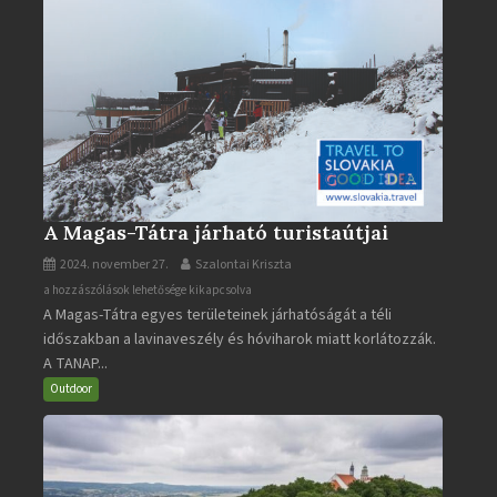
A Magas-Tátra járható turistaútjai
2024. november 27.
Szalontai Kriszta
A
a hozzászólások lehetősége kikapcsolva
A Magas-Tátra egyes területeinek járhatóságát a téli
Magas-
időszakban a lavinaveszély és hóviharok miatt korlátozzák.
Tátra
A TANAP...
járható
turistaútjai
Outdoor
bejegyzéshez