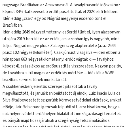
nagysága Brazíliában az Amazonasnál. A tavalyi hasonló időszakhoz
képest 34%-kal kevesebb erdőt pusztítottak el 2023 első felében.
Idén eddig „csak” egy bő Nógrád megyényi esőerdő tűnt el
Brazíliában.
Idén eddig 2649 négyzetméternyi esőerdő tűnt el, ilyen alacsonyan
utoljára 2019-ben állt ez az érték, ami azonban így is nagyobb, mint
teljes Nógrád megye plusz Zalaegerszeg alapterülete (azaz 2544
plusz 102 négyzetkilométer). Csak júniust vizsgálva — idén ebben a
hónapban 663 négyzetkilométernyi erdőt vágtak ki — tavalyhoz
képest 41 százalékos az erdőpusztítás visszaesése. Nagyon pozitív,
de továbbra is túl magas az erdőirtás mértéke — idézték a WWF
brazíliai szervezetének munkatársát.
A csökkenésben jelentős szerepet játszottak a tavaly
megválasztott, és januárban beiktatott új elnök, Luiz Inacio Lula da
Silva által bevezetett szigorúbb környezetvédelmi előírások, amiket
elődje, Jair Bolsonaro igencsak felpuhított, arra hivatkozva, hogy a
sok helyen védett erdő helyén kialakított mezőgazdasági területek
és bányák majd hozzájárulnak a szegénység felszámolásához.