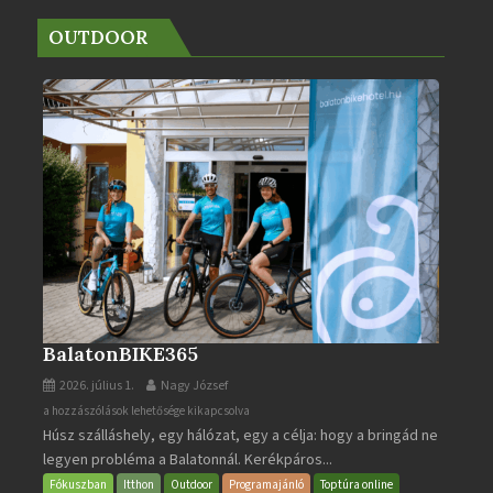
OUTDOOR
BalatonBIKE365
2026. július 1.
Nagy József
BalatonBIKE365
a hozzászólások lehetősége kikapcsolva
Húsz szálláshely, egy hálózat, egy a célja: hogy a bringád ne
bejegyzéshez
legyen probléma a Balatonnál. Kerékpáros...
Fókuszban
Itthon
Outdoor
Programajánló
Toptúra online