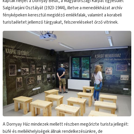
kaptak helyet a Dornyay Bélát, a Magyarországi Kárpát Egyesület
Salgótarjáni Osztályát (1923-1944), illetve a menedékházat archív
fényképeken keresztül megidéző emlékfalak, valamint a korabeli
turistaéletet jellemző tárgyakat, felszereléseket őrző vitrinek.
A Dornyay Ház mindezek mellett részben megőrizte turista jellegét:
büfé és mellékhelyiségek állnak rendelkezésünkre, de