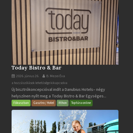
Today Bistro & Bar
2026. június 26.
B. Mezei Éva
Today
a hozzászólások lehetősége kikapcsolva
Új bisztrókoncepcióval indít a Danubius Hotels– négy
Bistro
helyszínen nyílt meg a Today Bistro & Bar Egységes...
&
Bar
Fókuszban
Gasztro / Hotel
Itthon
Toptúra online
bejegyzéshez