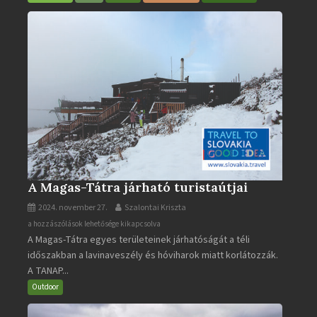
A Magas-Tátra járható turistaútjai
2024. november 27.
Szalontai Kriszta
A
a hozzászólások lehetősége kikapcsolva
A Magas-Tátra egyes területeinek járhatóságát a téli
Magas-
időszakban a lavinaveszély és hóviharok miatt korlátozzák.
Tátra
A TANAP...
járható
turistaútjai
Outdoor
bejegyzéshez