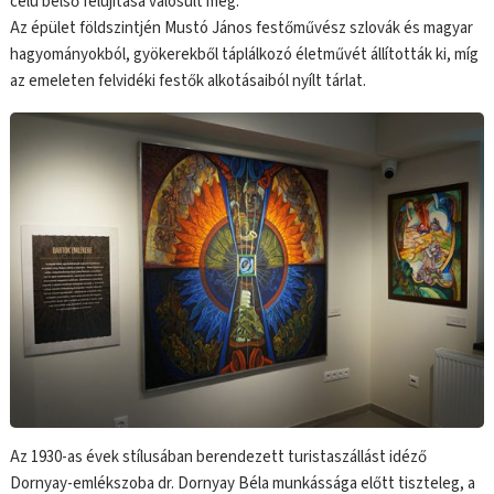
célú belső felújítása valósult meg.
Az épület földszintjén Mustó János festőművész szlovák és magyar
hagyományokból, gyökerekből táplálkozó életművét állították ki, míg
az emeleten felvidéki festők alkotásaiból nyílt tárlat.
Az 1930-as évek stílusában berendezett turistaszállást idéző
Dornyay-emlékszoba dr. Dornyay Béla munkássága előtt tiszteleg, a