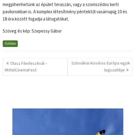
megpihenhetünk az épület teraszán, vagy a szomszédos kerti
pavilonokban is. A komplex létesítmény péntektől vasárnapig 10 és
18 óra között fogadja a látogatókat.
Szöveg és kép: Szepessy Gábor
Outdoor
Bejegyzés
Szlovákiai kisváros Európa egyik
Olasz Filmfesztivál –
navigáció
MittelCinemaFest
legszebbje