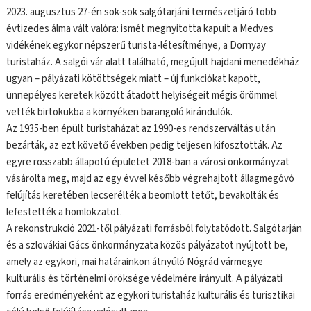
2023. augusztus 27-én sok-sok salgótarjáni természetjáró több
évtizedes álma vált valóra: ismét megnyitotta kapuit a Medves
vidékének egykor népszerű turista-létesítménye, a Dornyay
turistaház. A salgói vár alatt található, megújult hajdani menedékház
ugyan – pályázati kötöttségek miatt – új funkciókat kapott,
ünnepélyes keretek között átadott helyiségeit mégis örömmel
vették birtokukba a környéken barangoló kirándulók.
Az 1935-ben épült turistaházat az 1990-es rendszerváltás után
bezárták, az ezt követő években pedig teljesen kifosztották. Az
egyre rosszabb állapotú épületet 2018-ban a városi önkormányzat
vásárolta meg, majd az egy évvel később végrehajtott állagmegóvó
felújítás keretében lecserélték a beomlott tetőt, bevakolták és
lefestették a homlokzatot.
A rekonstrukció 2021-től pályázati forrásból folytatódott. Salgótarján
és a szlovákiai Gács önkormányzata közös pályázatot nyújtott be,
amely az egykori, mai határainkon átnyúló Nógrád vármegye
kulturális és történelmi öröksége védelmére irányult. A pályázati
forrás eredményeként az egykori turistaház kulturális és turisztikai