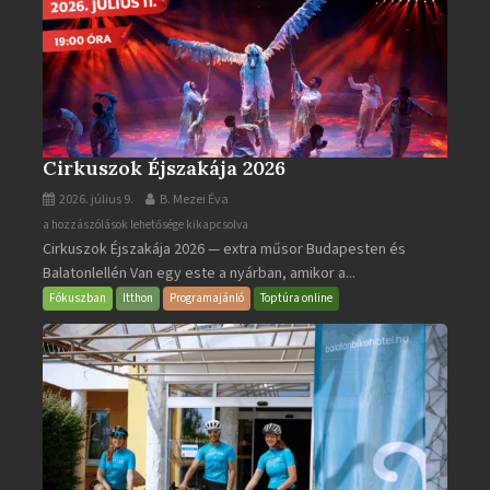
Cirkuszok Éjszakája 2026
2026. július 9.
B. Mezei Éva
Cirkuszok
a hozzászólások lehetősége kikapcsolva
Cirkuszok Éjszakája 2026 — extra műsor Budapesten és
Éjszakája
Balatonlellén Van egy este a nyárban, amikor a...
2026
bejegyzéshez
Fókuszban
Itthon
Programajánló
Toptúra online