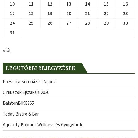
10
11
12
13
14
15
16
17
18
19
20
21
22
23
24
25
26
27
28
29
30
31
« júl
LEGUTÓBBI BEJEGYZÉSEK
Pozsonyi Koronázási Napok
Cirkuszok Éjszakája 2026
BalatonBIKE365
Today Bistro & Bar
Aquacity Poprad · Wellness és Gyógyfürdő