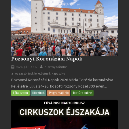
Pozsonyi Koronázási Napok
2026. július 21.
Pusztay Sándor
Pozsonyi
a hozzászólások lehetősége kikapcsolva
Pozsonyi Koronázási Napok 2026 Mária Terézia koronázása
Koronázási
kel életre július 24–26. között Pozsony közel 300 éven...
Napok
bejegyzéshez
Fókuszban
Kitekintő
Programajánló
Toptúra online