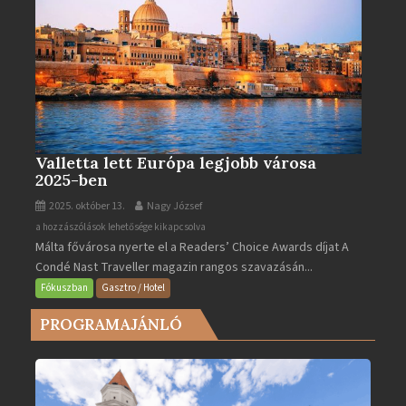
Valletta lett Európa legjobb városa
2025-ben
2025. október 13.
Nagy József
Valletta
a hozzászólások lehetősége kikapcsolva
Málta fővárosa nyerte el a Readers’ Choice Awards díjat A
lett
Condé Nast Traveller magazin rangos szavazásán...
Európa
legjobb
Fókuszban
Gasztro / Hotel
városa
PROGRAMAJÁNLÓ
2025-
ben
bejegyzéshez