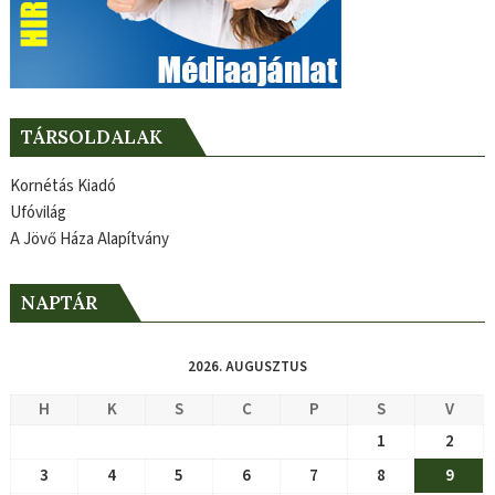
TÁRSOLDALAK
Kornétás Kiadó
Ufóvilág
A Jövő Háza Alapítvány
NAPTÁR
2026. AUGUSZTUS
H
K
S
C
P
S
V
1
2
3
4
5
6
7
8
9