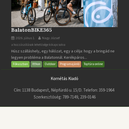
BalatonBIKE365
2026. július 1.
Nagy József
BalatonBIKE365
a hozzászólások lehetősége kikapcsolva
Húsz szálláshely, egy hálózat, egy a célja: hogy a bringád ne
bejegyzéshez
legyen probléma a Balatonnál. Kerékpáros...
Fókuszban
Itthon
Outdoor
Programajánló
Toptúra online
Kornétás Kiadó
Cím: 1138 Budapest, Népfürdő u. 15/D. Telefon: 359-1964
Szerkesztőség: 789-7149, 239-0146