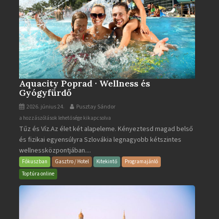
Aquacity Poprad · Wellness és
Gyógyfürdő
2026. június 24.
Pusztay Sándor
Aquacity
a hozzászólások lehetősége kikapcsolva
Tűz és Víz.Az élet két alapeleme. Kényeztesd magad belső
Poprad
és fizikai egyensúlyra Szlovákia legnagyobb kétszintes
·
wellnessközpontjában....
Wellness
és
Fókuszban
Gasztro / Hotel
Kitekintő
Programajánló
Gyógyfürdő
Toptúra online
bejegyzéshez