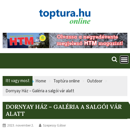
Skip
to
content
Itt vagy most
Home
Toptúra online
Outdoor
Dornyay Ház – Galéria a salgói vár alatt
DORNYAY HÁZ – GALÉRIA A SALGÓI VÁR
ALATT
2023. november 2.
Szepessy Gábor