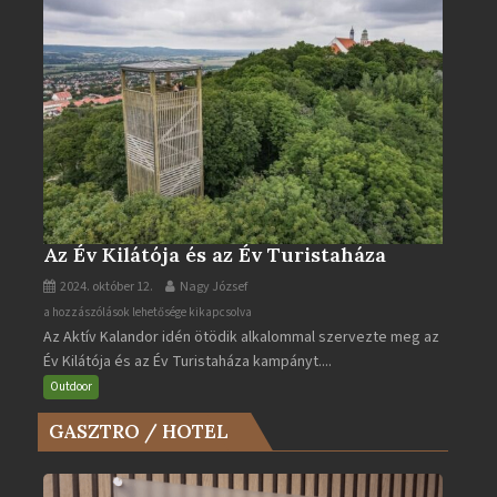
Az Év Kilátója és az Év Turistaháza
2024. október 12.
Nagy József
Az
a hozzászólások lehetősége kikapcsolva
Az Aktív Kalandor idén ötödik alkalommal szervezte meg az
Év
Év Kilátója és az Év Turistaháza kampányt....
Kilátója
és
Outdoor
az
GASZTRO / HOTEL
Év
Turistaháza
bejegyzéshez