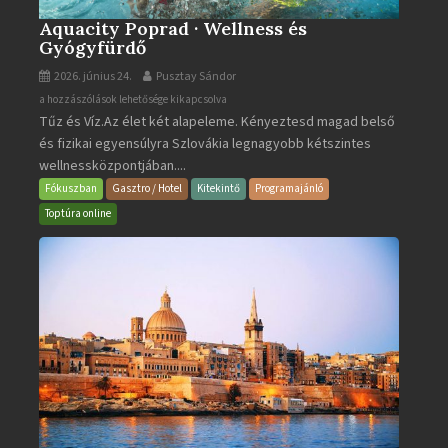
Aquacity Poprad · Wellness és
Gyógyfürdő
2026. június 24.
Pusztay Sándor
Aquacity
a hozzászólások lehetősége kikapcsolva
Tűz és Víz.Az élet két alapeleme. Kényeztesd magad belső
Poprad
és fizikai egyensúlyra Szlovákia legnagyobb kétszintes
·
wellnessközpontjában....
Wellness
és
Fókuszban
Gasztro / Hotel
Kitekintő
Programajánló
Gyógyfürdő
Toptúra online
bejegyzéshez