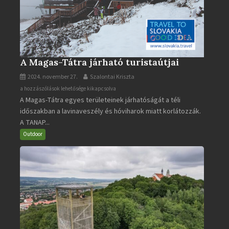
A Magas-Tátra járható turistaútjai
2024. november 27.
Szalontai Kriszta
A
a hozzászólások lehetősége kikapcsolva
A Magas-Tátra egyes területeinek járhatóságát a téli
Magas-
időszakban a lavinaveszély és hóviharok miatt korlátozzák.
Tátra
A TANAP...
járható
turistaútjai
Outdoor
bejegyzéshez