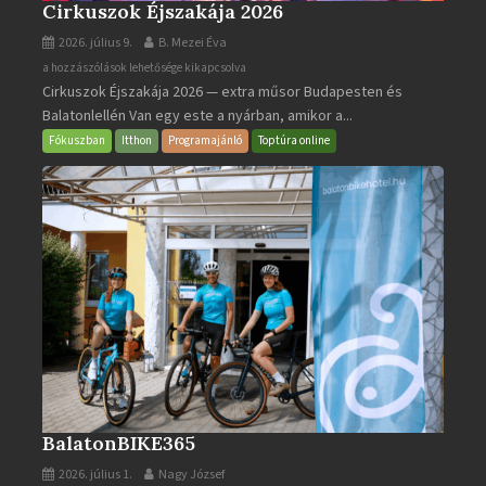
Cirkuszok Éjszakája 2026
2026. július 9.
B. Mezei Éva
Cirkuszok
a hozzászólások lehetősége kikapcsolva
Cirkuszok Éjszakája 2026 — extra műsor Budapesten és
Éjszakája
Balatonlellén Van egy este a nyárban, amikor a...
2026
bejegyzéshez
Fókuszban
Itthon
Programajánló
Toptúra online
BalatonBIKE365
2026. július 1.
Nagy József