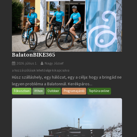
BalatonBIKE365
2026. július 1.
Nagy József
BalatonBIKE365
a hozzászólások lehetősége kikapcsolva
Húsz szálláshely, egy hálózat, egy a célja: hogy a bringád ne
bejegyzéshez
legyen probléma a Balatonnál. Kerékpáros...
Fókuszban
Itthon
Outdoor
Programajánló
Toptúra online