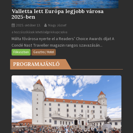
Valletta lett Európa legjobb városa
2025-ben
2025. október 13.
Nagy József
Valletta
a hozzászólások lehetősége kikapcsolva
Málta fővárosa nyerte el a Readers’ Choice Awards díjat A
lett
Condé Nast Traveller magazin rangos szavazásán...
Európa
legjobb
Fókuszban
Gasztro / Hotel
városa
PROGRAMAJÁNLÓ
2025-
ben
bejegyzéshez