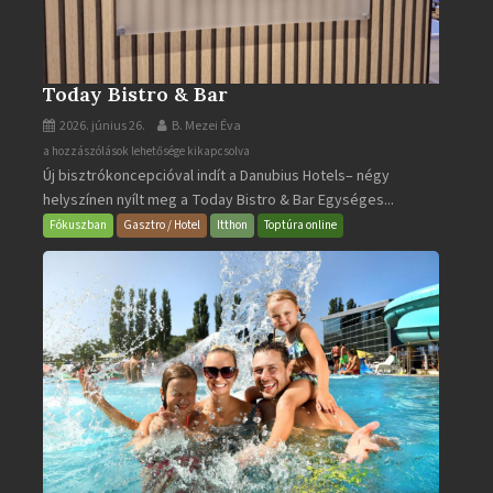
Today Bistro & Bar
2026. június 26.
B. Mezei Éva
Today
a hozzászólások lehetősége kikapcsolva
Új bisztrókoncepcióval indít a Danubius Hotels– négy
Bistro
helyszínen nyílt meg a Today Bistro & Bar Egységes...
&
Bar
Fókuszban
Gasztro / Hotel
Itthon
Toptúra online
bejegyzéshez