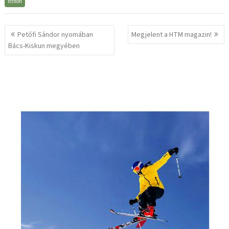
Itthon
Bejegyzés
Petőfi Sándor nyomában
Megjelent a HTM magazin!
navigáció
Bács-Kiskun megyében