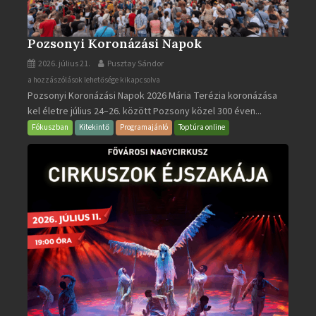
Pozsonyi Koronázási Napok
2026. július 21.
Pusztay Sándor
Pozsonyi
a hozzászólások lehetősége kikapcsolva
Pozsonyi Koronázási Napok 2026 Mária Terézia koronázása
Koronázási
kel életre július 24–26. között Pozsony közel 300 éven...
Napok
bejegyzéshez
Fókuszban
Kitekintő
Programajánló
Toptúra online