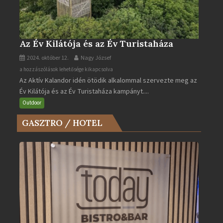
Az Év Kilátója és az Év Turistaháza
2024. október 12.
Nagy József
Az
a hozzászólások lehetősége kikapcsolva
Az Aktív Kalandor idén ötödik alkalommal szervezte meg az
Év
Év Kilátója és az Év Turistaháza kampányt....
Kilátója
és
Outdoor
az
GASZTRO / HOTEL
Év
Turistaháza
bejegyzéshez