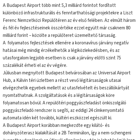
A Budapest Airport több mint 5,3 milliárd forintot fordított
különböző infrastrukturális és fenntarthatósági projektekre a Liszt
Ferenc Nemzetközi Repülőtéren az év első felében. Az elmúlt három
és fél év fejlesztéseinek összértéke ezzel együtt már csaknem 80
milliárd forint – közölte a repülőteret üzemeltető társaság.
A folyamatos fejlesztések ellenére a koronavírus-járvány negatív
hatásai még mindig érzékelhetők a légiközlekedésben, és az
utasforgalom legjobb esetben is csak a járvány előtti szint 75
százalékát érheti el az év végére.
Júliusban megnyitott Budapest belvárosában az Universal Airport
Hub, a Kálvin téri üzletben a részt vevő légitársaságok utasai
elvégezhetik egyebek mellett az utasfelvételt és beszállókártyát
nyomtathatnak. A szolgáltatások és a légitársaságok köre
folyamatosan bővül. A repülőtéri poggyászfeladást önkiszolgáló
poggyászfeladó rendszer is segíti, az eddigi 24 címkenyomtató
automata idén két további, kültéri eszközzel egészült ki.
A Budapest Airport korábban megkezdte egy kilátó- és
dohányzóterasz kialakítását a 2B Terminálon, így a nem-schengeni