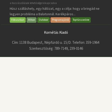
BalatonBIKE365
a hozzászólások lehetősége kikapcsolva
Húsz szálláshely, egy hálózat, egy a célja: hogy a bringád ne
bejegyzéshez
legyen probléma a Balatonnál. Kerékpáros...
Fókuszban
Itthon
Outdoor
Programajánló
Toptúra online
Kornétás Kiadó
Cím: 1138 Budapest, Népfürdő u. 15/D. Telefon: 359-1964
Szerkesztőség: 789-7149, 239-0146