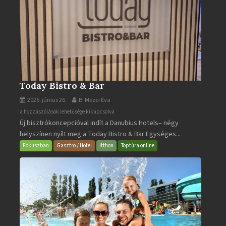
Today Bistro & Bar
2026. június 26.
B. Mezei Éva
Today
a hozzászólások lehetősége kikapcsolva
Új bisztrókoncepcióval indít a Danubius Hotels– négy
Bistro
helyszínen nyílt meg a Today Bistro & Bar Egységes...
&
Bar
Fókuszban
Gasztro / Hotel
Itthon
Toptúra online
bejegyzéshez