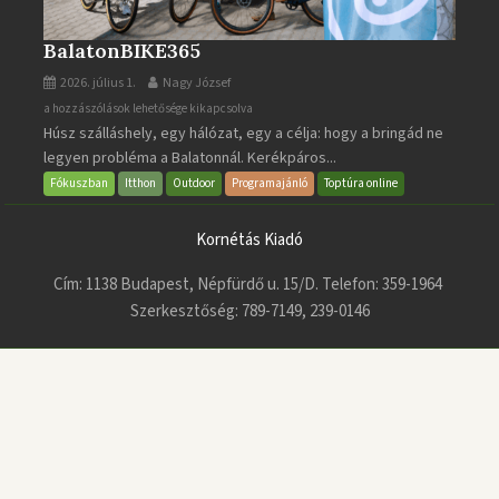
BalatonBIKE365
2026. július 1.
Nagy József
BalatonBIKE365
a hozzászólások lehetősége kikapcsolva
Húsz szálláshely, egy hálózat, egy a célja: hogy a bringád ne
bejegyzéshez
legyen probléma a Balatonnál. Kerékpáros...
Fókuszban
Itthon
Outdoor
Programajánló
Toptúra online
Kornétás Kiadó
Cím: 1138 Budapest, Népfürdő u. 15/D. Telefon: 359-1964
Szerkesztőség: 789-7149, 239-0146