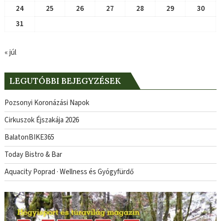
24
25
26
27
28
29
30
31
« júl
LEGUTÓBBI BEJEGYZÉSEK
Pozsonyi Koronázási Napok
Cirkuszok Éjszakája 2026
BalatonBIKE365
Today Bistro & Bar
Aquacity Poprad · Wellness és Gyógyfürdő