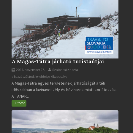
A Magas-Tátra járható turistaútjai
2024. november 27.
Szalontai Kriszta
A
a hozzászólások lehetősége kikapcsolva
A Magas-Tátra egyes területeinek járhatóságát a téli
Magas-
időszakban a lavinaveszély és hóviharok miatt korlátozzák.
Tátra
A TANAP...
járható
turistaútjai
Outdoor
bejegyzéshez