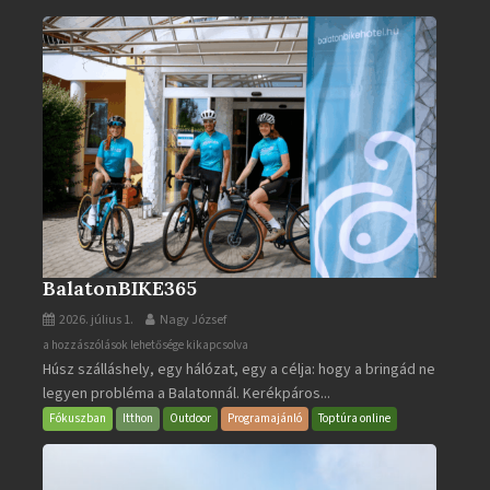
BalatonBIKE365
2026. július 1.
Nagy József
BalatonBIKE365
a hozzászólások lehetősége kikapcsolva
Húsz szálláshely, egy hálózat, egy a célja: hogy a bringád ne
bejegyzéshez
legyen probléma a Balatonnál. Kerékpáros...
Fókuszban
Itthon
Outdoor
Programajánló
Toptúra online