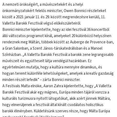
A nemzeti örökségért, a művészetekért és a helyi
önkormányzatokért felelős miniszter, Owen Bonnici részleteket
közölt a 2023. január 11. és 29. között megrendezésre kerülő, 11.
Valletta Barokk Fesztivál végső előkészületeiről.
Bonnici miniszter kijelentette, hogy az idei fesztivál 36 koncertből
álló változatos programot kínál, amelyeket 20 különböző helyszínen
rendeznek meg Máltán, többek között az Auberge de Provence-ban,
a Gran Salonban, a Szent János-társkatedrálisban és a Manoel
Színházban. „A Valletta Barokk Fesztivál a barokk zene legrangosabb
művészeit és együtteseit látja vendégül hazánkban. Ez
egyértelműen mutatja, hogy a kultúra mennyire dinamikus, és
hogyan teremt különféle lehetőségeket, amelyek a kreatív gazdaság
minden részét lefedik” – zárta Bonnici miniszter.
A Festivals Malta elnöke, Aaron Zahra kijelentette, hogy „A Valletta
Barokk Fesztivál akár egy mágnes, Európa minden tájáról vonzza a
kulturális turizmusra nyitott látogatókat, akik azért jönnek Máltára,
hogy elmerüljenek a fesztivál által kínált csodálatos holisztikus
barokk élményben. Küldetésünk szerves része, hogy Málta Európa