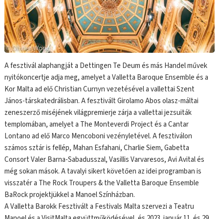
A fesztivál alaphangját a Dettingen Te Deum és más Handel művek
nyitókoncertje adja meg, amelyet a Valletta Baroque Ensemble és a
Kor Malta ad elő Christian Curnyn vezetésével a vallettai Szent
János-társkatedrálisban. A fesztivált Girolamo Abos olasz-máltai
zeneszerző miséjének világpremierje zárja a vallettai jezsuiták
templomában, amelyet a The Monteverdi Project és a Cantar
Lontano ad elő Marco Mencoboni vezényletével. A fesztiválon
számos sztár is fellép, Mahan Esfahani, Charlie Siem, Gabetta
Consort Valer Barna-Sabadusszal, Vasillis Varvaresos, Avi Avital és
még sokan mások. A tavalyi sikert követően az idei programban is
visszatér a The Rock Troupers & the Valletta Baroque Ensemble
BaRock projektjükkel a Manoel Színházban.
A Valletta Barokk Fesztivált a Festivals Malta szervezi a Teatru
Manoel és a VisitMalta együttműködésével, és 2023. január 11. és 29.