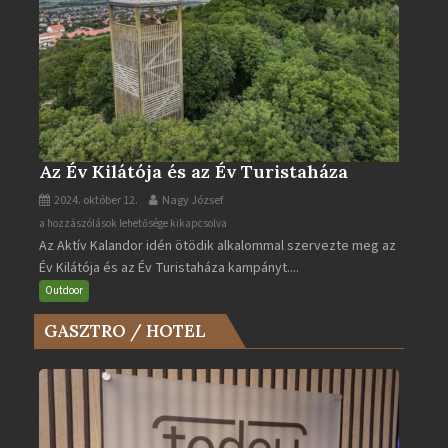
Az Év Kilátója és az Év Turistaháza
2024. október 12.
Nagy József
Az
a hozzászólások lehetősége kikapcsolva
Az Aktív Kalandor idén ötödik alkalommal szervezte meg az
Év
Év Kilátója és az Év Turistaháza kampányt....
Kilátója
és
Outdoor
az
GASZTRO / HOTEL
Év
Turistaháza
bejegyzéshez