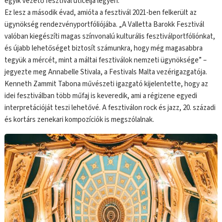
egyik vezető fesztivál úticélja legyen.”
Ez lesz a második évad, amióta a fesztivál 2021-ben felkerült az
ügynökség rendezvényportfóliójába. „A Valletta Barokk Fesztivál
valóban kiegészíti magas színvonalú kulturális fesztiválportfóliónkat,
és újabb lehetőséget biztosít számunkra, hogy még magasabbra
tegyük a mércét, mint a máltai fesztiválok nemzeti ügynöksége” –
jegyezte meg Annabelle Stivala, a Festivals Malta vezérigazgatója.
Kenneth Zammit Tabona művészeti igazgató kijelentette, hogy az
idei fesztiválban több műfaj is keveredik, ami a régizene egyedi
interpretációját teszi lehetővé. A fesztiválon rock és jazz, 20. századi
és kortárs zenekari kompozíciók is megszólalnak.