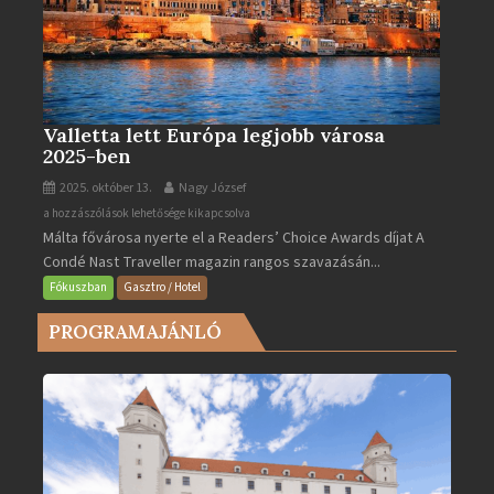
Valletta lett Európa legjobb városa
2025-ben
2025. október 13.
Nagy József
Valletta
a hozzászólások lehetősége kikapcsolva
Málta fővárosa nyerte el a Readers’ Choice Awards díjat A
lett
Condé Nast Traveller magazin rangos szavazásán...
Európa
legjobb
Fókuszban
Gasztro / Hotel
városa
PROGRAMAJÁNLÓ
2025-
ben
bejegyzéshez