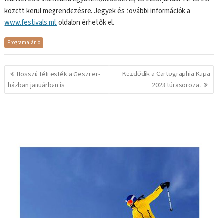
között kerül megrendezésre. Jegyek és további információk a
www.festivals.mt
oldalon érhetők el.
Programajánló
Bejegyzés
Kezdődik a Cartographia Kupa
Hosszú téli esték a Geszner-
navigáció
házban januárban is
2023 túrasorozat