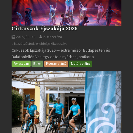
Cirkuszok Éjszakája 2026
2026. július 9.
B. Mezei Éva
Cirkuszok
a hozzászólások lehetősége kikapcsolva
Cirkuszok Éjszakája 2026 — extra műsor Budapesten és
Éjszakája
Balatonlellén Van egy este a nyárban, amikor a...
2026
bejegyzéshez
Fókuszban
Itthon
Programajánló
Toptúra online