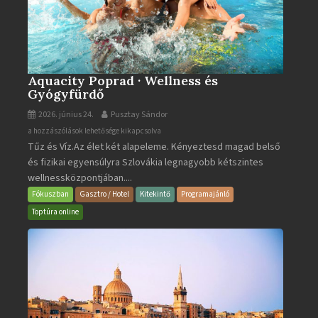
Aquacity Poprad · Wellness és
Gyógyfürdő
2026. június 24.
Pusztay Sándor
Aquacity
a hozzászólások lehetősége kikapcsolva
Tűz és Víz.Az élet két alapeleme. Kényeztesd magad belső
Poprad
és fizikai egyensúlyra Szlovákia legnagyobb kétszintes
·
wellnessközpontjában....
Wellness
és
Fókuszban
Gasztro / Hotel
Kitekintő
Programajánló
Gyógyfürdő
Toptúra online
bejegyzéshez