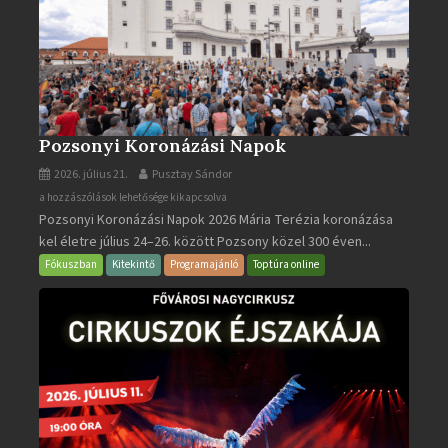
Pozsonyi Koronázási Napok
2026. július 21.
Pusztay Sándor
Pozsonyi
a hozzászólások lehetősége kikapcsolva
Pozsonyi Koronázási Napok 2026 Mária Terézia koronázása
Koronázási
kel életre július 24–26. között Pozsony közel 300 éven...
Napok
bejegyzéshez
Fókuszban
Kitekintő
Programajánló
Toptúra online