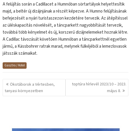
A felújítás során a Cadillacet a Humnóban sörtartályok helyettesítik
majd, a beltér új dizájnjának a részét képezve. A Humno felújításának
befejezését a nyári turistaszezon kezdetére tervezik. Az átépítéssel
az üléskapacitás növelését, a táncparkett nagyobbítását tervezik,
továbbá több kényelmet és új, korszerű dizájnelemeket hoznak létre.
A Cadillac távozását követően Humnóban a táncparkettnél egyetlen
jármű, a Kässbohrer ratrak marad, melynek fülkéjéből a lemezlovasok
játsszák számaikat.
Gasztro / Hotel
Bejegyzés
toptúra hírlevél 2023/10 – 2023.
Ökotáborok a Vértesben,
navigáció
tanyasi környezetben
május 8.