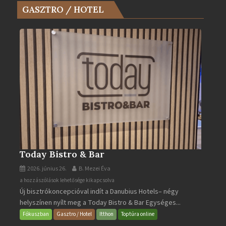
GASZTRO / HOTEL
Év
Turistaháza
bejegyzéshez
Today Bistro & Bar
2026. június 26.
B. Mezei Éva
Today
a hozzászólások lehetősége kikapcsolva
Új bisztrókoncepcióval indít a Danubius Hotels– négy
Bistro
helyszínen nyílt meg a Today Bistro & Bar Egységes...
&
Bar
Fókuszban
Gasztro / Hotel
Itthon
Toptúra online
bejegyzéshez