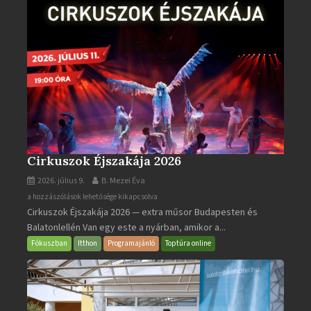
Cirkuszok Éjszakája 2026
2026. július 9.
B. Mezei Éva
Cirkuszok
a hozzászólások lehetősége kikapcsolva
Cirkuszok Éjszakája 2026 — extra műsor Budapesten és
Éjszakája
Balatonlellén Van egy este a nyárban, amikor a...
2026
bejegyzéshez
Fókuszban
Itthon
Programajánló
Toptúra online