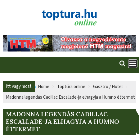
Skip
to
content
Itt vagy most
Home
Toptúra online
Gasztro / Hotel
Madonna legendás Cadillac Escallade-ja elhagyja a Humno éttermet
MADONNA LEGENDÁS CADILLAC
ESCALLADE-JA ELHAGYJA A HUMNO
ÉTTERMET