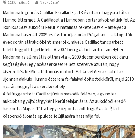
2023. május 6.
Nagy József
Madonna legendás Cadillac Escallade-ja 13 év után elhagyja a tátrai
Humno éttermet. A Cadillacet a Humnóban sörtartályok váltják fel. Az
ikonikus SUV aukcióra kerül. A hatalmas fekete SUV-t – amelyet a
Madonna használt 2009-es évi turnéja során Prágában –, a látogatók
évek során attrakcióként ismerték, mivel a Cadillac táncparkett
felett függött fejjel lefelé. A 2007-ben gyártott autó – amelyben
Madonna az aláírását is otthagyta –, 2009 decemberében két daru
segítségével egy acélszerkezetre lett szerelve azután, hogy
kiszerelték belőle a féltonnás motort. Ezt követően az autót az
újonnan alakuló Humno étterem fa-falaival építették körül, majd 2010
nyarán megnyílt a szórakozóhely.
A felfüggesztett Cadillac június második felében, egy netes
aukcióban gyűjtőtárgyként kerül felajánlásra. Az aukcióból eredő
hasznot a Magas-Tátra hegyi központ a volt függővasút Štart
közbenső állomás épülete felújítására használja fel.