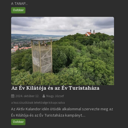
A TANAP...
járható
turistaútjai
Outdoor
bejegyzéshez
Az Év Kilátója és az Év Turistaháza
2024. október 12.
Nagy József
Az
a hozzászólások lehetősége kikapcsolva
Az Aktív Kalandor idén ötödik alkalommal szervezte meg az
Év
Év Kilátója és az Év Turistaháza kampányt....
Kilátója
és
Outdoor
az