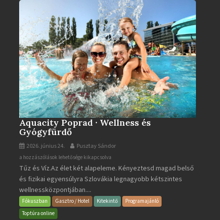
Aquacity Poprad · Wellness és
Gyógyfürdő
2026. június 24.
Pusztay Sándor
Aquacity
a hozzászólások lehetősége kikapcsolva
Tűz és Víz.Az élet két alapeleme. Kényeztesd magad belső
Poprad
és fizikai egyensúlyra Szlovákia legnagyobb kétszintes
·
wellnessközpontjában....
Wellness
és
Fókuszban
Gasztro / Hotel
Kitekintő
Programajánló
Gyógyfürdő
Toptúra online