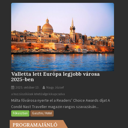
bejegyzéshez
Valletta lett Európa legjobb városa
2025-ben
2025. október 13.
Nagy József
Valletta
a hozzászólások lehetősége kikapcsolva
Málta fővárosa nyerte el a Readers’ Choice Awards díjat A
lett
Condé Nast Traveller magazin rangos szavazásán...
Európa
legjobb
Fókuszban
Gasztro / Hotel
városa
PROGRAMAJÁNLÓ
2025-