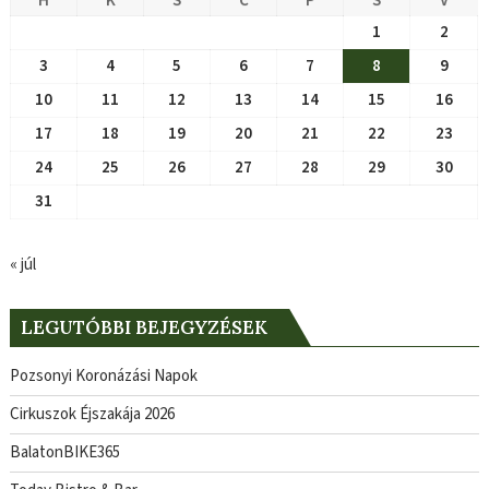
H
K
S
C
P
S
V
1
2
3
4
5
6
7
8
9
10
11
12
13
14
15
16
17
18
19
20
21
22
23
24
25
26
27
28
29
30
31
« júl
LEGUTÓBBI BEJEGYZÉSEK
Pozsonyi Koronázási Napok
Cirkuszok Éjszakája 2026
BalatonBIKE365