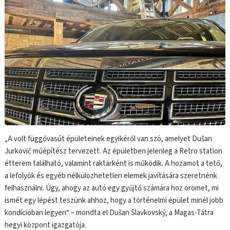
„A volt függővasút épületeinek egyikéről van szó, amelyet Dušan
Jurkovič műépítész tervezett. Az épületben jelenleg a Retro station
étterem található, valamint raktárként is működik. A hozamot a tető,
a lefolyók és egyéb nélkülözhetetlen elemek javítására szeretnénk
felhasználni. Úgy, ahogy az autó egy gyűjtő számára hoz örömet, mi
ismét egy lépést teszünk ahhoz, hogy a történelmi épület minél jobb
kondícióban legyen“ – mondta el Dušan Slavkovský, a Magas-Tátra
hegyi központ igazgatója.