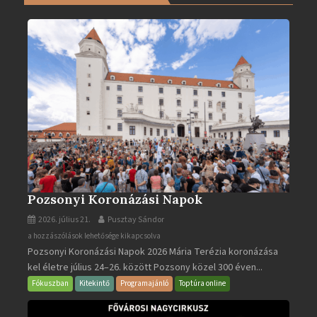
ben
bejegyzéshez
Pozsonyi Koronázási Napok
2026. július 21.
Pusztay Sándor
Pozsonyi
a hozzászólások lehetősége kikapcsolva
Pozsonyi Koronázási Napok 2026 Mária Terézia koronázása
Koronázási
kel életre július 24–26. között Pozsony közel 300 éven...
Napok
bejegyzéshez
Fókuszban
Kitekintő
Programajánló
Toptúra online