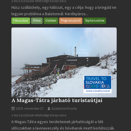
BalatonBIKE365
a hozzászólások lehetősége kikapcsolva
Húsz szálláshely, egy hálózat, egy a célja: hogy a bringád ne
bejegyzéshez
legyen probléma a Balatonnál. Kerékpáros...
Fókuszban
Itthon
Outdoor
Programajánló
Toptúra online
A Magas-Tátra járható turistaútjai
2024. november 27.
Szalontai Kriszta
A
a hozzászólások lehetősége kikapcsolva
A Magas-Tátra egyes területeinek járhatóságát a téli
Magas-
időszakban a lavinaveszély és hóviharok miatt korlátozzák.
Tátra