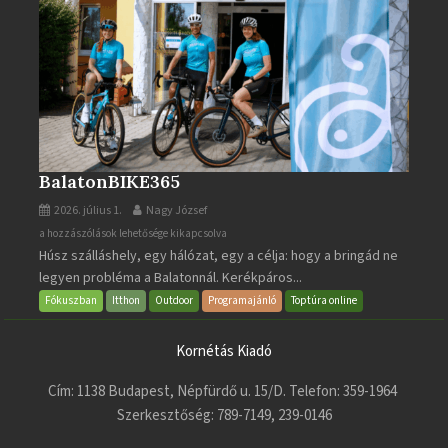
BalatonBIKE365
2026. július 1.
Nagy József
BalatonBIKE365
a hozzászólások lehetősége kikapcsolva
Húsz szálláshely, egy hálózat, egy a célja: hogy a bringád ne
bejegyzéshez
legyen probléma a Balatonnál. Kerékpáros...
Fókuszban
Itthon
Outdoor
Programajánló
Toptúra online
Kornétás Kiadó
Cím: 1138 Budapest, Népfürdő u. 15/D. Telefon: 359-1964
Szerkesztőség: 789-7149, 239-0146