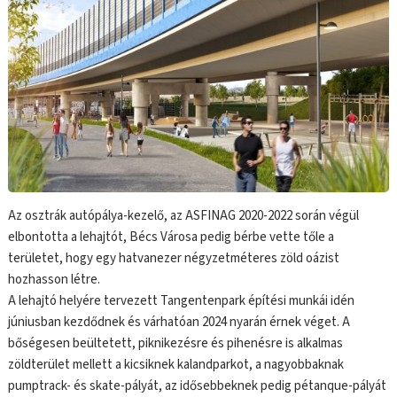
Az osztrák autópálya-kezelő, az ASFINAG 2020-2022 során végül
elbontotta a lehajtót, Bécs Városa pedig bérbe vette tőle a
területet, hogy egy hatvanezer négyzetméteres zöld oázist
hozhasson létre.
A lehajtó helyére tervezett Tangentenpark építési munkái idén
júniusban kezdődnek és várhatóan 2024 nyarán érnek véget. A
bőségesen beültetett, piknikezésre és pihenésre is alkalmas
zöldterület mellett a kicsiknek kalandparkot, a nagyobbaknak
pumptrack- és skate-pályát, az idősebbeknek pedig pétanque-pályát