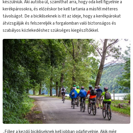
készülniük. Aki autóba ül, számíthat arra, hogy oda kell figyelnie a
kerékpárosokra, és előzéskor be kell tartania a másfél méteres
távolságot. De a bicikliseknek is itt az ideje, hogy a kerékpárokat
átvizsgálják és felszereljék a forgalomban való biztonságos és
szabályos közlekedéshez szükséges kiegészítőkkel.
„Főleg a kezdő bicikliseknek kell jobban odafigyelnie. Akik még