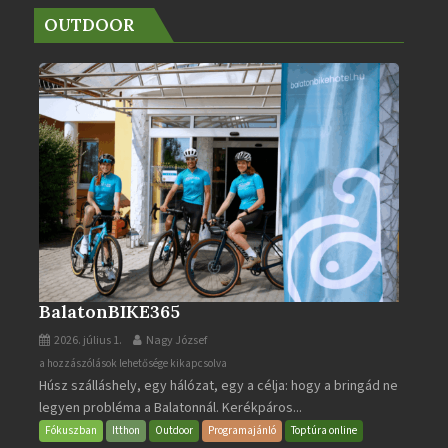
OUTDOOR
BalatonBIKE365
2026. július 1.
Nagy József
BalatonBIKE365
a hozzászólások lehetősége kikapcsolva
Húsz szálláshely, egy hálózat, egy a célja: hogy a bringád ne
bejegyzéshez
legyen probléma a Balatonnál. Kerékpáros...
Fókuszban
Itthon
Outdoor
Programajánló
Toptúra online