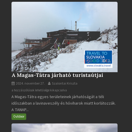
A Magas-Tátra járható turistaútjai
2024. november 27.
Szalontai Kriszta
A
a hozzászólások lehetősége kikapcsolva
A Magas-Tátra egyes területeinek járhatóságát a téli
Magas-
időszakban a lavinaveszély és hóviharok miatt korlátozzák.
Tátra
A TANAP...
járható
turistaútjai
Outdoor
bejegyzéshez