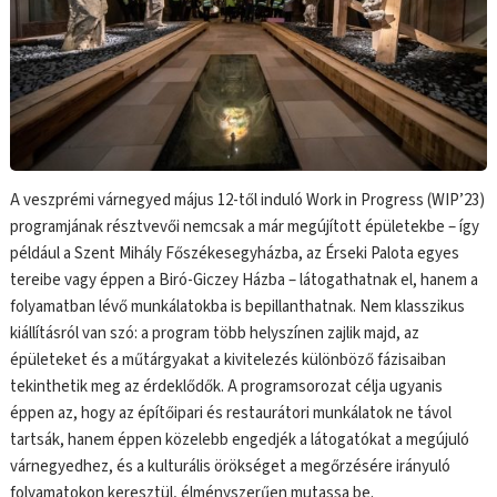
A veszprémi várnegyed május 12-től induló Work in Progress (WIP’23)
programjának résztvevői nemcsak a már megújított épületekbe – így
például a Szent Mihály Főszékesegyházba, az Érseki Palota egyes
tereibe vagy éppen a Biró-Giczey Házba – látogathatnak el, hanem a
folyamatban lévő munkálatokba is bepillanthatnak. Nem klasszikus
kiállításról van szó: a program több helyszínen zajlik majd, az
épületeket és a műtárgyakat a kivitelezés különböző fázisaiban
tekinthetik meg az érdeklődők. A programsorozat célja ugyanis
éppen az, hogy az építőipari és restaurátori munkálatok ne távol
tartsák, hanem éppen közelebb engedjék a látogatókat a megújuló
várnegyedhez, és a kulturális örökséget a megőrzésére irányuló
folyamatokon keresztül, élményszerűen mutassa be.