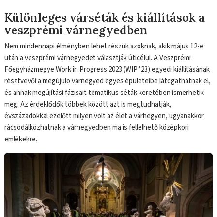
Különleges várséták és kiállítások a
veszprémi várnegyedben
Nem mindennapi élményben lehet részük azoknak, akik május 12-e
után a veszprémi várnegyedet választják úticélul. A Veszprémi
Főegyházmegye Work in Progress 2023 (WIP ’23) egyedi kiállításának
résztvevői a megújuló várnegyed egyes épületeibe látogathatnak el,
és annak megújítási fázisait tematikus séták keretében ismerhetik
meg. Az érdeklődők többek között azt is megtudhatják,
évszázadokkal ezelőtt milyen volt az élet a várhegyen, ugyanakkor
rácsodálkozhatnak a várnegyedben ma is fellelhető középkori
emlékekre.