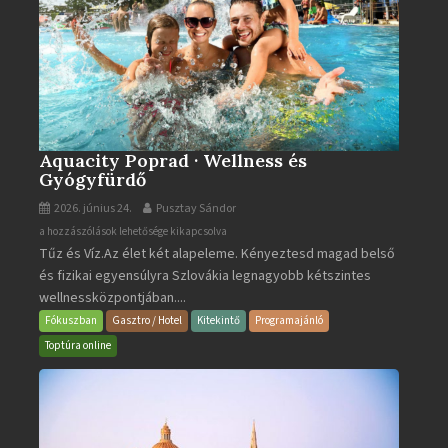
Aquacity Poprad · Wellness és
Gyógyfürdő
2026. június 24.
Pusztay Sándor
Aquacity
a hozzászólások lehetősége kikapcsolva
Tűz és Víz.Az élet két alapeleme. Kényeztesd magad belső
Poprad
és fizikai egyensúlyra Szlovákia legnagyobb kétszintes
·
wellnessközpontjában....
Wellness
és
Fókuszban
Gasztro / Hotel
Kitekintő
Programajánló
Gyógyfürdő
Toptúra online
bejegyzéshez