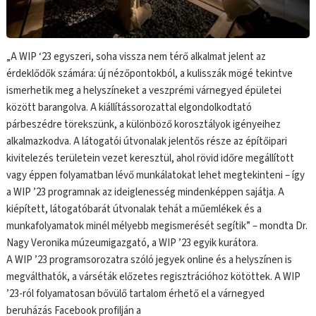
„A WIP ‘23 egyszeri, soha vissza nem térő alkalmat jelent az
érdeklődők számára: új nézőpontokból, a kulisszák mögé tekintve
ismerhetik meg a helyszíneket a veszprémi várnegyed épületei
között barangolva. A kiállítássorozattal elgondolkodtató
párbeszédre törekszünk, a különböző korosztályok igényeihez
alkalmazkodva. A látogatói útvonalak jelentős része az építőipari
kivitelezés területein vezet keresztül, ahol rövid időre megállított
vagy éppen folyamatban lévő munkálatokat lehet megtekinteni – így
a WIP ’23 programnak az ideiglenesség mindenképpen sajátja. A
kiépített, látogatóbarát útvonalak tehát a műemlékek és a
munkafolyamatok minél mélyebb megismerését segítik” – mondta Dr.
Nagy Veronika múzeumigazgató, a WIP ’23 egyik kurátora.
A WIP ’23 programsorozatra szóló jegyek online és a helyszínen is
megválthatók, a várséták előzetes regisztrációhoz kötöttek. A WIP
’23-ról folyamatosan bővülő tartalom érhető el a várnegyed
beruházás Facebook profilján a