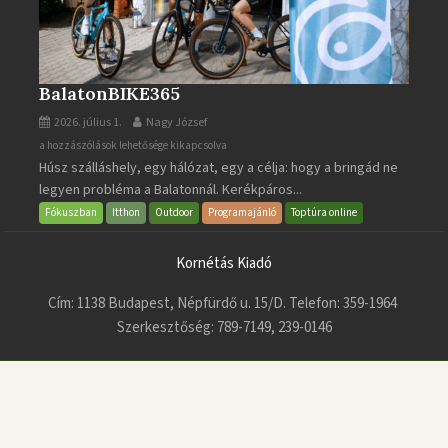
BalatonBIKE365
2026. július 1.
Nagy József
BalatonBIKE365
a hozzászólások lehetősége kikapcsolva
Húsz szálláshely, egy hálózat, egy a célja: hogy a bringád ne
bejegyzéshez
legyen probléma a Balatonnál. Kerékpáros...
Fókuszban
Itthon
Outdoor
Programajánló
Toptúra online
Kornétás Kiadó
Cím: 1138 Budapest, Népfürdő u. 15/D. Telefon: 359-1964
Szerkesztőség: 789-7149, 239-0146