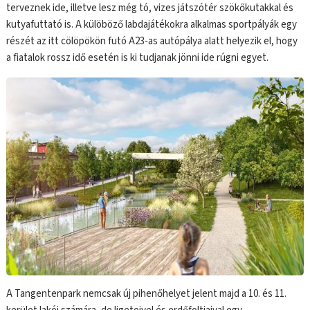
terveznek ide, illetve lesz még tó, vizes játszótér szökőkutakkal és
kutyafuttató is. A külöböző labdajátékokra alkalmas sportpályák egy
részét az itt cölöpökön futó A23-as autópálya alatt helyezik el, hogy
a fiatalok rossz idő esetén is ki tudjanak jönni ide rúgni egyet.
A Tangentenpark nemcsak új pihenőhelyet jelent majd a 10. és 11.