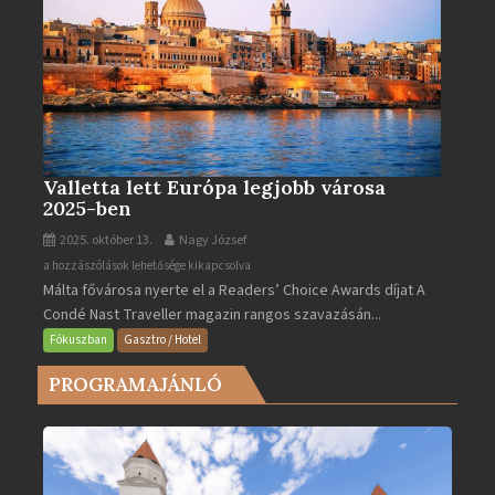
Valletta lett Európa legjobb városa
2025-ben
2025. október 13.
Nagy József
Valletta
a hozzászólások lehetősége kikapcsolva
Málta fővárosa nyerte el a Readers’ Choice Awards díjat A
lett
Condé Nast Traveller magazin rangos szavazásán...
Európa
legjobb
Fókuszban
Gasztro / Hotel
városa
PROGRAMAJÁNLÓ
2025-
ben
bejegyzéshez