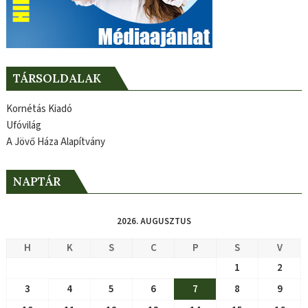
TÁRSOLDALAK
Kornétás Kiadó
Ufóvilág
A Jövő Háza Alapítvány
NAPTÁR
2026. AUGUSZTUS
H
K
S
C
P
S
V
1
2
3
4
5
6
7
8
9