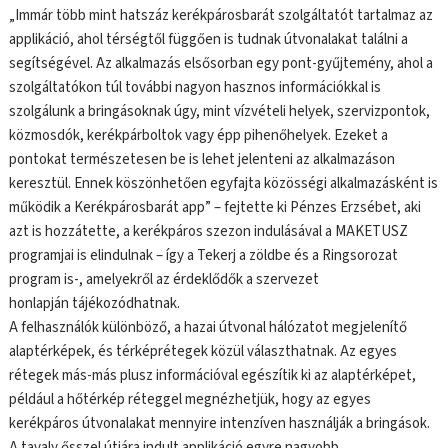
„Immár több mint hatszáz kerékpárosbarát szolgáltatót tartalmaz az
applikáció, ahol térségtől függően is tudnak útvonalakat találni a
segítségével. Az alkalmazás elsősorban egy pont-gyűjtemény, ahol a
szolgáltatókon túl további nagyon hasznos információkkal is
szolgálunk a bringásoknak úgy, mint vízvételi helyek, szervizpontok,
közmosdók, kerékpárboltok vagy épp pihenőhelyek. Ezeket a
pontokat természetesen be is lehet jelenteni az alkalmazáson
keresztül. Ennek köszönhetően egyfajta közösségi alkalmazásként is
működik a Kerékpárosbarát app” – fejtette ki Pénzes Erzsébet, aki
azt is hozzátette, a kerékpáros szezon indulásával a MAKETUSZ
programjai is elindulnak – így a Tekerj a zöldbe és a Ringsorozat
program is-, amelyekről az érdeklődők a szervezet
honlapján tájékozódhatnak.
A felhasználók különböző, a hazai útvonal hálózatot megjelenítő
alaptérképek, és térképrétegek közül választhatnak. Az egyes
rétegek más-más plusz információval egészítik ki az alaptérképet,
például a hőtérkép réteggel megnézhetjük, hogy az egyes
kerékpáros útvonalakat mennyire intenzíven használják a bringások.
A tavaly ősszel útjára indult applikáció egyre nagyobb