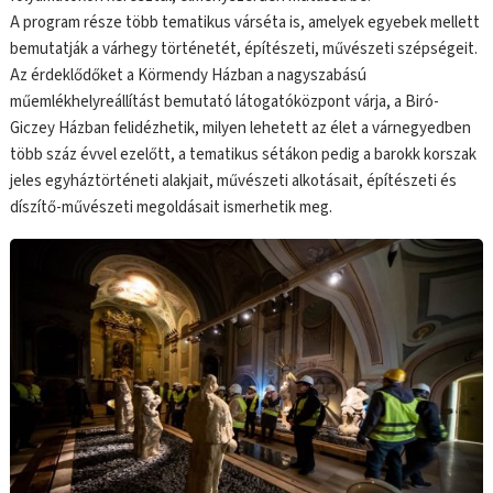
A program része több tematikus várséta is, amelyek egyebek mellett
bemutatják a várhegy történetét, építészeti, művészeti szépségeit.
Az érdeklődőket a Körmendy Házban a nagyszabású
műemlékhelyreállítást bemutató látogatóközpont várja, a Biró-
Giczey Házban felidézhetik, milyen lehetett az élet a várnegyedben
több száz évvel ezelőtt, a tematikus sétákon pedig a barokk korszak
jeles egyháztörténeti alakjait, művészeti alkotásait, építészeti és
díszítő-művészeti megoldásait ismerhetik meg.