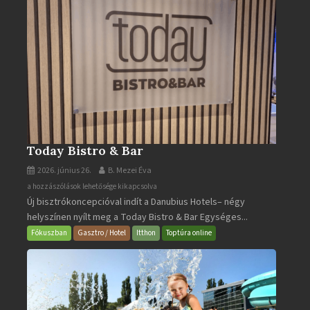
Today Bistro & Bar
2026. június 26.
B. Mezei Éva
Today
a hozzászólások lehetősége kikapcsolva
Új bisztrókoncepcióval indít a Danubius Hotels– négy
Bistro
helyszínen nyílt meg a Today Bistro & Bar Egységes...
&
Bar
Fókuszban
Gasztro / Hotel
Itthon
Toptúra online
bejegyzéshez