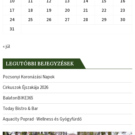
10
11
12
13
14
15
16
17
18
19
20
21
22
23
24
25
26
27
28
29
30
31
« júl
LEGUTÓBBI BEJEGYZÉSEK
Pozsonyi Koronázási Napok
Cirkuszok Éjszakája 2026
BalatonBIKE365
Today Bistro & Bar
Aquacity Poprad · Wellness és Gyógyfürdő