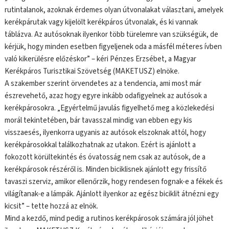
rutintalanok, azoknak érdemes olyan útvonalakat választani, amelyek
kerékpárutak vagy kijelölt kerékpáros útvonalak, és ki vannak
táblázva. Az autósoknak ilyenkor több türelemre van szükségük, de
kérjük, hogy minden esetben figyeljenek oda a másfél méteres ívben
való kikerülésre előzéskor” – kéri Pénzes Erzsébet, a Magyar
Kerékpáros Turisztikai Szövetség (MAKETUSZ) elnöke.
A szakember szerint örvendetes az a tendencia, ami most már
észrevehető, azaz hogy egyre inkább odafigyelnek az autósok a
kerékpárosokra. „Egyértelmű javulás figyelhető meg a közlekedési
morál tekintetében, bár tavasszal mindig van ebben egy kis
visszaesés, ilyenkorra ugyanis az autósok elszoknak attól, hogy
kerékpárosokkal találkozhatnak az utakon. Ezért is ajánlott a
fokozott körültekintés és óvatosság nem csak az autósok, de a
kerékpárosok részéről is. Minden biciklisnek ajánlott egy frissítő
tavaszi szerviz, amikor ellenőrzik, hogy rendesen fognak-e a fékek és
világítanak-e a lámpák. Ajánlott ilyenkor az egész biciklit átnézni egy
kicsit” – tette hozzá az elnök.
Mind a kezdő, mind pedig a rutinos kerékpárosok számára jól jöhet