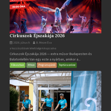
Cirkuszok Éjszakája 2026
2026. július 9.
B. Mezei Éva
Cirkuszok
a hozzászólások lehetősége kikapcsolva
Cirkuszok Éjszakája 2026 — extra műsor Budapesten és
Éjszakája
Balatonlellén Van egy este a nyárban, amikor a...
2026
bejegyzéshez
Fókuszban
Itthon
Programajánló
Toptúra online