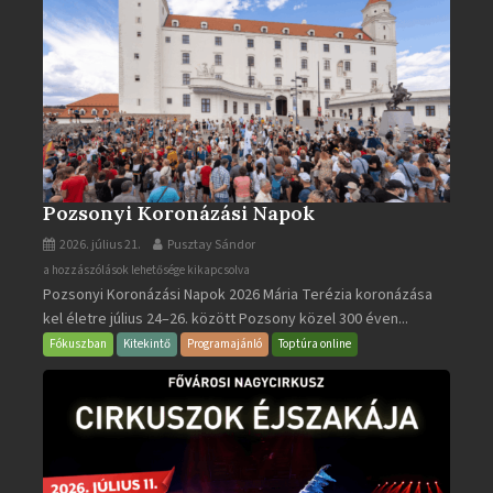
Pozsonyi Koronázási Napok
2026. július 21.
Pusztay Sándor
Pozsonyi
a hozzászólások lehetősége kikapcsolva
Pozsonyi Koronázási Napok 2026 Mária Terézia koronázása
Koronázási
kel életre július 24–26. között Pozsony közel 300 éven...
Napok
bejegyzéshez
Fókuszban
Kitekintő
Programajánló
Toptúra online