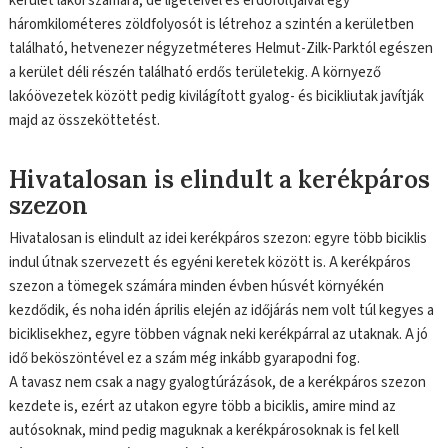
kerület lakói számára, de ligeteivel és erdőfoltjaival egy
háromkilométeres zöldfolyosót is létrehoz a szintén a kerületben
található, hetvenezer négyzetméteres Helmut-Zilk-Parktól egészen
a kerület déli részén található erdős területekig. A környező
lakóövezetek között pedig kivilágított gyalog- és bicikliutak javítják
majd az összeköttetést.
Hivatalosan is elindult a kerékpáros
szezon
Hivatalosan is elindult az idei kerékpáros szezon: egyre több biciklis
indul útnak szervezett és egyéni keretek között is. A kerékpáros
szezon a tömegek számára minden évben húsvét környékén
kezdődik, és noha idén április elején az időjárás nem volt túl kegyes a
biciklisekhez, egyre többen vágnak neki kerékpárral az utaknak. A jó
idő beköszöntével ez a szám még inkább gyarapodni fog.
A tavasz nem csak a nagy gyalogtúrázások, de a kerékpáros szezon
kezdete is, ezért az utakon egyre több a biciklis, amire mind az
autósoknak, mind pedig maguknak a kerékpárosoknak is fel kell