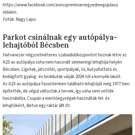
https://www.facebook.com/aveszpremivarnegyedmegujulasa
oldalon.
Fotók: Nagy Lajos
Parkot csinálnak egy autópálya-
lehajtóból Bécsben
Hatvanezer négyzetméteres szabadidőközpontot hoznak létre az
A23-as autópálya soha nem használt simmeringi lehajtója helyén
Bécsben. Ligetek, játszótér, sportpályák, tó, kutyafuttató és
kivilágított gyalog- és bicikliutak várják 2024-től a környék lakóit.
Az A23-as autópálya Favoritenben található lehajtóját még 1977-ben
építették, de végül változtak a tervek, így soha nem vették
használatba. Csupán a mentőegységek használták fel- és
lehajtóként, illetve egy raktár állt itt.