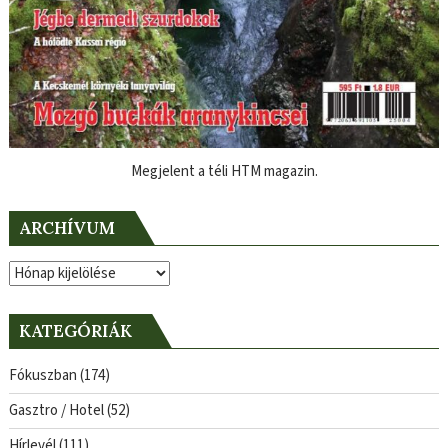
Megjelent a téli HTM magazin.
ARCHÍVUM
Archívum
KATEGÓRIÁK
Fókuszban
(174)
Gasztro / Hotel
(52)
Hírlevél
(111)