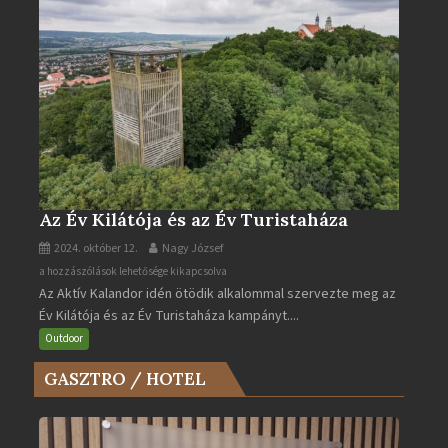
Az Év Kilátója és az Év Turistaháza
2024. október 12.
Nagy József
Az
a hozzászólások lehetősége kikapcsolva
Az Aktív Kalandor idén ötödik alkalommal szervezte meg az
Év
Év Kilátója és az Év Turistaháza kampányt....
Kilátója
és
Outdoor
az
GASZTRO / HOTEL
Év
Turistaháza
bejegyzéshez