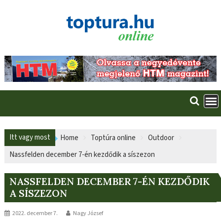
Skip
to
content
Itt vagy most
Home
Toptúra online
Outdoor
Nassfelden december 7-én kezdődik a síszezon
NASSFELDEN DECEMBER 7-ÉN KEZDŐDIK
A SÍSZEZON
2022. december 7.
Nagy József