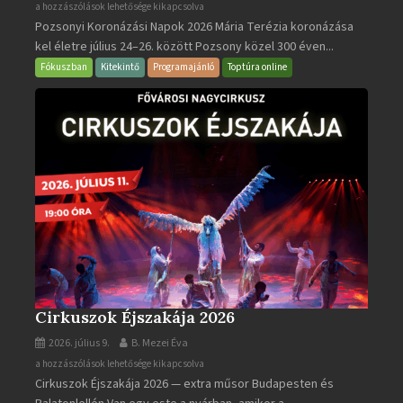
Pozsonyi
a hozzászólások lehetősége kikapcsolva
Pozsonyi Koronázási Napok 2026 Mária Terézia koronázása
Koronázási
kel életre július 24–26. között Pozsony közel 300 éven...
Napok
bejegyzéshez
Fókuszban
Kitekintő
Programajánló
Toptúra online
Cirkuszok Éjszakája 2026
2026. július 9.
B. Mezei Éva
Cirkuszok
a hozzászólások lehetősége kikapcsolva
Cirkuszok Éjszakája 2026 — extra műsor Budapesten és
Éjszakája
2026