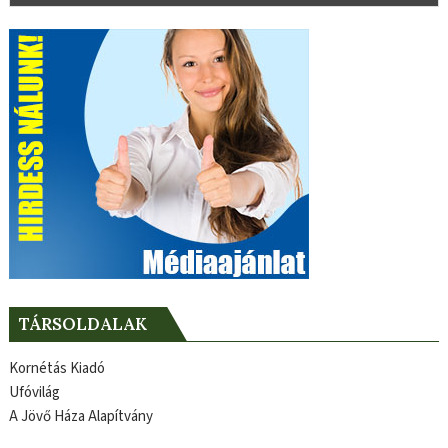
TÁRSOLDALAK
Kornétás Kiadó
Ufóvilág
A Jövő Háza Alapítvány