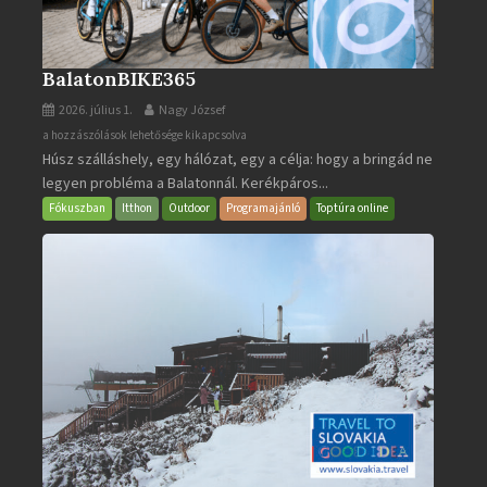
BalatonBIKE365
2026. július 1.
Nagy József
BalatonBIKE365
a hozzászólások lehetősége kikapcsolva
Húsz szálláshely, egy hálózat, egy a célja: hogy a bringád ne
bejegyzéshez
legyen probléma a Balatonnál. Kerékpáros...
Fókuszban
Itthon
Outdoor
Programajánló
Toptúra online