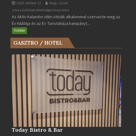
2024. október 12.
Nagy József
Az
a hozzászólások lehetősége kikapcsolva
Az Aktív Kalandor idén ötödik alkalommal szervezte meg az
Év
Év Kilátója és az Év Turistaháza kampányt....
Kilátója
és
Outdoor
az
GASZTRO / HOTEL
Év
Turistaháza
bejegyzéshez
Today Bistro & Bar