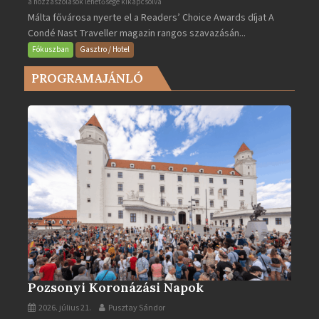
Valletta
a hozzászólások lehetősége kikapcsolva
Málta fővárosa nyerte el a Readers’ Choice Awards díjat A
lett
Condé Nast Traveller magazin rangos szavazásán...
Európa
legjobb
Fókuszban
Gasztro / Hotel
városa
PROGRAMAJÁNLÓ
2025-
ben
bejegyzéshez
Pozsonyi Koronázási Napok
2026. július 21.
Pusztay Sándor