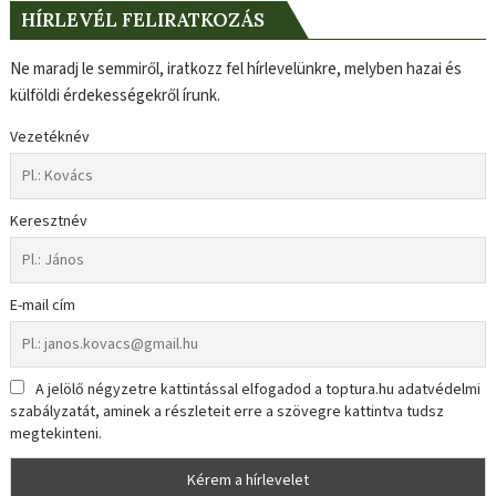
HÍRLEVÉL FELIRATKOZÁS
Ne maradj le semmiről, iratkozz fel hírlevelünkre, melyben hazai és
külföldi érdekességekről írunk.
Vezetéknév
Keresztnév
E-mail cím
A jelölő négyzetre kattintással elfogadod a toptura.hu adatvédelmi
szabályzatát, aminek a részleteit erre a szövegre kattintva tudsz
megtekinteni.