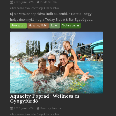
2026. június 26.
B. Mezei Éva
Today
a hozzászólások lehetősége kikapcsolva
Új bisztrókoncepcióval indít a Danubius Hotels– négy
Bistro
helyszínen nyílt meg a Today Bistro & Bar Egységes...
&
Bar
Fókuszban
Gasztro / Hotel
Itthon
Toptúra online
bejegyzéshez
Aquacity Poprad · Wellness és
Gyógyfürdő
2026. június 24.
Pusztay Sándor
Aquacity
a hozzászólások lehetősége kikapcsolva