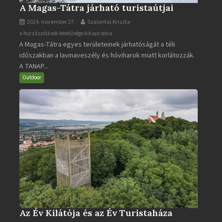
A Magas-Tátra járható turistaútjai
2024. november 27.
Szalontai Kriszta
A
a hozzászólások lehetősége kikapcsolva
A Magas-Tátra egyes területeinek járhatóságát a téli
Magas-
időszakban a lavinaveszély és hóviharok miatt korlátozzák.
Tátra
A TANAP...
járható
turistaútjai
Outdoor
bejegyzéshez
Az Év Kilátója és az Év Turistaháza