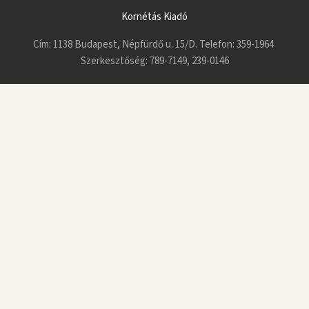
Kornétás Kiadó
Cím: 1138 Budapest, Népfürdő u. 15/D. Telefon: 359-1964
Szerkesztőség: 789-7149, 239-0146