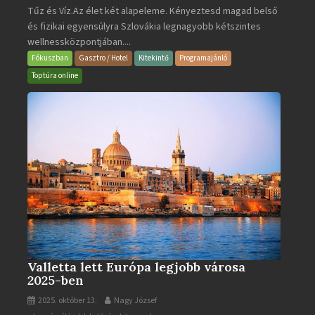
Tűz és Víz.Az élet két alapeleme. Kényeztesd magad belső
Poprad
és fizikai egyensúlyra Szlovákia legnagyobb kétszintes
·
wellnessközpontjában....
Wellness
és
Fókuszban
Gasztro / Hotel
Kitekintő
Programajánló
Gyógyfürdő
Toptúra online
bejegyzéshez
Valletta lett Európa legjobb városa
2025-ben
2025. október 13.
Nagy József