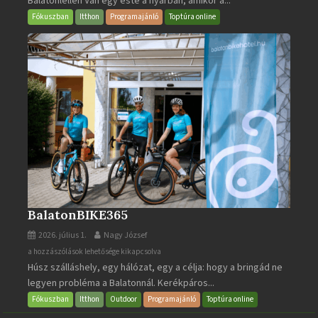
Balatonlellén Van egy este a nyárban, amikor a...
bejegyzéshez
Fókuszban
Itthon
Programajánló
Toptúra online
BalatonBIKE365
2026. július 1.
Nagy József
BalatonBIKE365
a hozzászólások lehetősége kikapcsolva
Húsz szálláshely, egy hálózat, egy a célja: hogy a bringád ne
bejegyzéshez
legyen probléma a Balatonnál. Kerékpáros...
Fókuszban
Itthon
Outdoor
Programajánló
Toptúra online