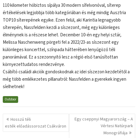
110 kilometer hóbiztos sípálya 30 modern sífelvonóval, síterep
értékelések legjobbja több kategóriában és még mindig Ausztria
TOP10 síterepének egyike. Ezen felül, aki Karintia legnagyobb
síterepén, Nassfelden kezdi a síszezont, még egy különleges
élménynek is a részese lehet. December 10-én egy helyi sztár,
Melissa Naschenweng pörgeti fel a 2022/23-as síszezont egy
különleges koncerttel, színpada hátterében lenyűgöző téli
panorámával. Ez a szezonnyitó lesz a régió első tanúsítottan
környezettudatos rendezvénye.
Csábító családi akciók gondoskodnak az idei síszezon kezdetétől a
még több emlékezetes pillanatról: Nassfelden a gyerekek ingyen
síelhetnek!
Outdoor
Bejegyzés
Egy cseppnyi Magyarország – A
Hosszú téli
navigáció
Vértesi Natúrpark
esték előadássorozat Csákváron
Monográfiája