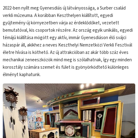
2022-ben nyílt meg Gyenesdiás új látványossága, a Surber család
verkli múzeuma. A korábban Keszthelyen kiállított, egyedi
gyűjtemény új környezetben várja az érdeklődőket, vezetett
bemutatóval, kis csoportok részére. Az ország egyik unikális, egyedi
témájú kiállítása mögött egy aktív, immár Gyenesdiáson élő svájci
házaspár áll, akikhez a neves Keszthelyi Nemzetközi Verkli Fesztivál
életre hívása is köthető. Az új attrakcióban az akár több száz éves
mechanikai zeneeszközök mind meg is szólalhatnak, így egy minden
korosztály számára szemet és fület is gyönyörködtető különleges
élményt kaphatunk.