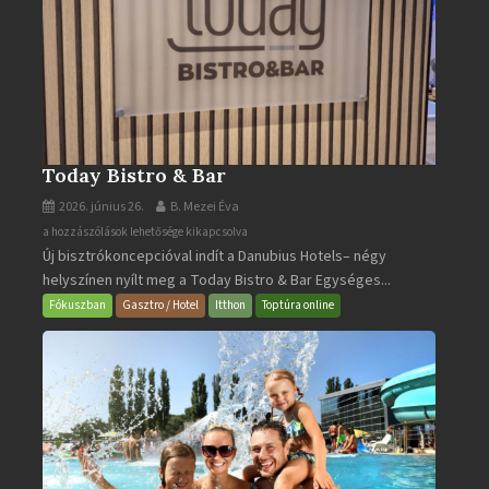
Today Bistro & Bar
2026. június 26.
B. Mezei Éva
Today
a hozzászólások lehetősége kikapcsolva
Új bisztrókoncepcióval indít a Danubius Hotels– négy
Bistro
helyszínen nyílt meg a Today Bistro & Bar Egységes...
&
Bar
Fókuszban
Gasztro / Hotel
Itthon
Toptúra online
bejegyzéshez