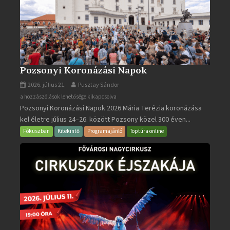
Pozsonyi Koronázási Napok
2026. július 21.
Pusztay Sándor
Pozsonyi
a hozzászólások lehetősége kikapcsolva
Pozsonyi Koronázási Napok 2026 Mária Terézia koronázása
Koronázási
kel életre július 24–26. között Pozsony közel 300 éven...
Napok
bejegyzéshez
Fókuszban
Kitekintő
Programajánló
Toptúra online