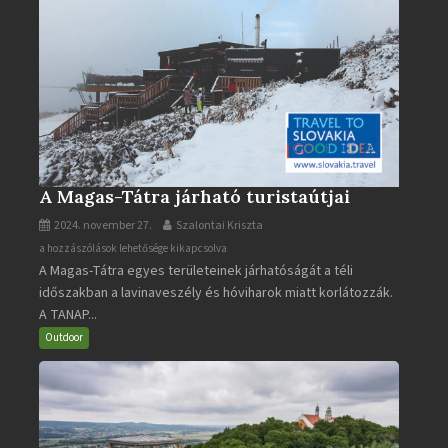
A Magas-Tátra járható turistaútjai
2024. november 27.
Szalontai Kriszta
A
a hozzászólások lehetősége kikapcsolva
A Magas-Tátra egyes területeinek járhatóságát a téli
Magas-
időszakban a lavinaveszély és hóviharok miatt korlátozzák.
Tátra
A TANAP...
járható
turistaútjai
Outdoor
bejegyzéshez