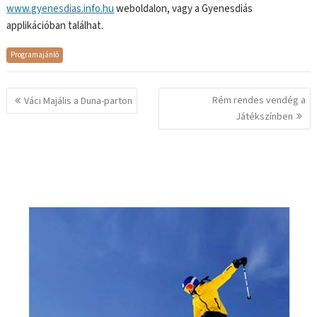
www.gyenesdias.info.hu
weboldalon, vagy a Gyenesdiás
applikációban találhat.
Programajánló
Bejegyzés
Rém rendes vendég a
Váci Majális a Duna-parton
navigáció
Játékszínben