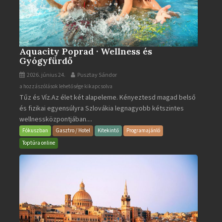
Aquacity Poprad · Wellness és
Gyógyfürdő
2026. június 24.
Pusztay Sándor
Aquacity
a hozzászólások lehetősége kikapcsolva
Tűz és Víz.Az élet két alapeleme. Kényeztesd magad belső
Poprad
és fizikai egyensúlyra Szlovákia legnagyobb kétszintes
·
wellnessközpontjában....
Wellness
és
Fókuszban
Gasztro / Hotel
Kitekintő
Programajánló
Gyógyfürdő
Toptúra online
bejegyzéshez