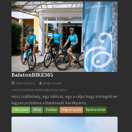
BalatonBIKE365
2026. július 1.
Nagy József
BalatonBIKE365
a hozzászólások lehetősége kikapcsolva
Húsz szálláshely, egy hálózat, egy a célja: hogy a bringád ne
bejegyzéshez
legyen probléma a Balatonnál. Kerékpáros...
Fókuszban
Itthon
Outdoor
Programajánló
Toptúra online