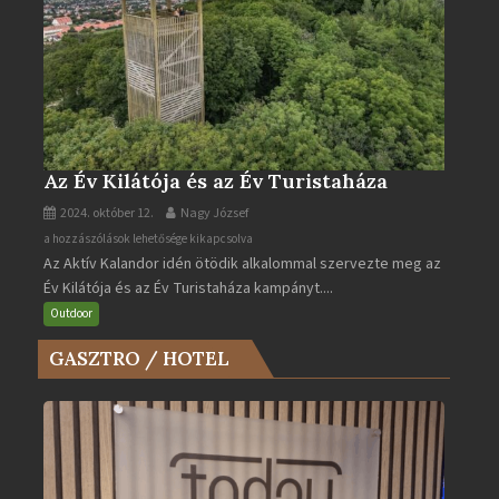
Az Év Kilátója és az Év Turistaháza
2024. október 12.
Nagy József
Az
a hozzászólások lehetősége kikapcsolva
Az Aktív Kalandor idén ötödik alkalommal szervezte meg az
Év
Év Kilátója és az Év Turistaháza kampányt....
Kilátója
és
Outdoor
az
GASZTRO / HOTEL
Év
Turistaháza
bejegyzéshez