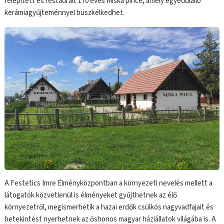
felépített és restaurált 170 éves Miska pince, amely egyedülálló
kerámiagyűjteménnyel büszkélkedhet.
A Festetics Imre Élményközpontban a környezeti nevelés mellett a
látogatók közvetlenül is élményeket gyűjthetnek az élő
környezetről, megismerhetik a hazai erdők csülkös nagyvadfajait és
betekintést nyerhetnek az őshonos magyar háziállatok világába is. A