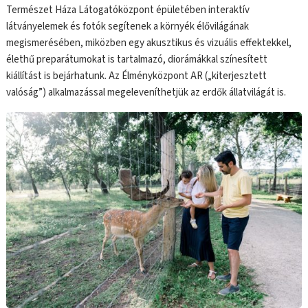
Természet Háza Látogatóközpont épületében interaktív
látványelemek és fotók segítenek a környék élővilágának
megismerésében, miközben egy akusztikus és vizuális effektekkel,
élethű preparátumokat is tartalmazó, diorámákkal színesített
kiállítást is bejárhatunk. Az Élményközpont AR („kiterjesztett
valóság”) alkalmazással megeleveníthetjük az erdők állatvilágát is.