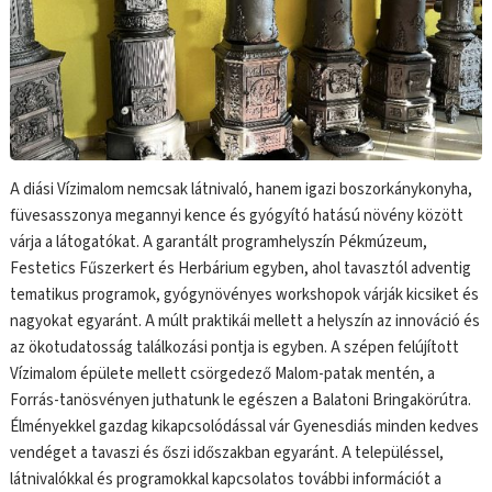
A diási Vízimalom nemcsak látnivaló, hanem igazi boszorkánykonyha,
füvesasszonya megannyi kence és gyógyító hatású növény között
várja a látogatókat. A garantált programhelyszín Pékmúzeum,
Festetics Fűszerkert és Herbárium egyben, ahol tavasztól adventig
tematikus programok, gyógynövényes workshopok várják kicsiket és
nagyokat egyaránt. A múlt praktikái mellett a helyszín az innováció és
az ökotudatosság találkozási pontja is egyben. A szépen felújított
Vízimalom épülete mellett csörgedező Malom-patak mentén, a
Forrás-tanösvényen juthatunk le egészen a Balatoni Bringakörútra.
Élményekkel gazdag kikapcsolódással vár Gyenesdiás minden kedves
vendéget a tavaszi és őszi időszakban egyaránt. A településsel,
látnivalókkal és programokkal kapcsolatos további információt a