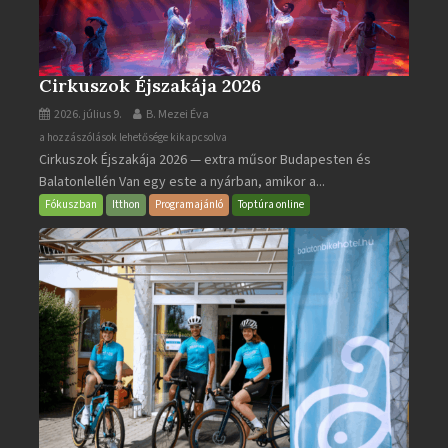
Cirkuszok Éjszakája 2026
2026. július 9.
B. Mezei Éva
Cirkuszok
a hozzászólások lehetősége kikapcsolva
Cirkuszok Éjszakája 2026 — extra műsor Budapesten és
Éjszakája
Balatonlellén Van egy este a nyárban, amikor a...
2026
bejegyzéshez
Fókuszban
Itthon
Programajánló
Toptúra online