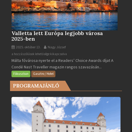
Valletta lett Európa legjobb városa
2025-ben
2025. október 13.
Nagy József
Valletta
a hozzászólások lehetősége kikapcsolva
Málta fővárosa nyerte el a Readers’ Choice Awards díjat A
lett
Condé Nast Traveller magazin rangos szavazásán...
Európa
legjobb
Fókuszban
Gasztro / Hotel
városa
PROGRAMAJÁNLÓ
2025-
ben
bejegyzéshez