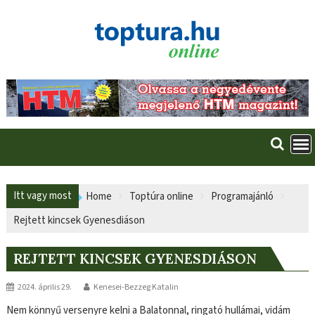
Skip
to
content
Itt vagy most
Home
Toptúra online
Programajánló
Rejtett kincsek Gyenesdiáson
REJTETT KINCSEK GYENESDIÁSON
2024. április 29.
Kenesei-Bezzeg Katalin
Nem könnyű versenyre kelni a Balatonnal, ringató hullámai, vidám