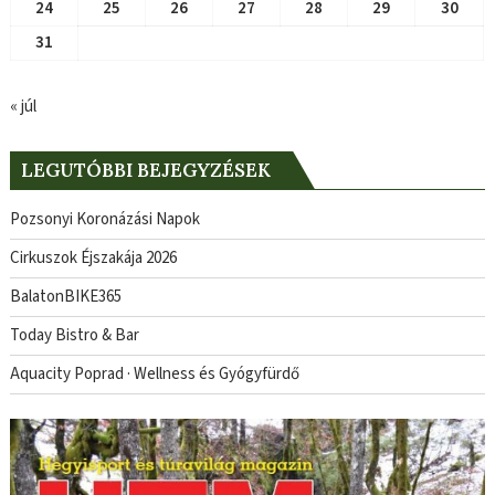
24
25
26
27
28
29
30
31
« júl
LEGUTÓBBI BEJEGYZÉSEK
Pozsonyi Koronázási Napok
Cirkuszok Éjszakája 2026
BalatonBIKE365
Today Bistro & Bar
Aquacity Poprad · Wellness és Gyógyfürdő