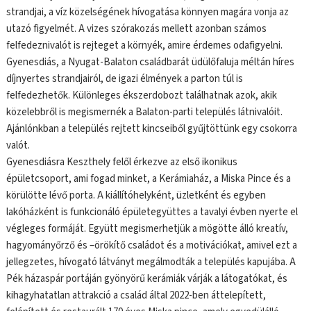
strandjai, a víz közelségének hívogatása könnyen magára vonja az
utazó figyelmét. A vizes szórakozás mellett azonban számos
felfedeznivalót is rejteget a környék, amire érdemes odafigyelni.
Gyenesdiás, a Nyugat-Balaton családbarát üdülőfaluja méltán híres
díjnyertes strandjairól, de igazi élmények a parton túl is
felfedezhetők. Különleges ékszerdobozt találhatnak azok, akik
közelebbről is megismernék a Balaton-parti település látnivalóit.
Ajánlónkban a település rejtett kincseiből gyűjtöttünk egy csokorra
valót.
Gyenesdiásra Keszthely felől érkezve az első ikonikus
épületcsoport, ami fogad minket, a Kerámiaház, a Miska Pince és a
körülötte lévő porta. A kiállítóhelyként, üzletként és egyben
lakóházként is funkcionáló épületegyüttes a tavalyi évben nyerte el
végleges formáját. Együtt megismerhetjük a mögötte álló kreatív,
hagyományőrző és –örökítő családot és a motivációkat, amivel ezt a
jellegzetes, hívogató látványt megálmodták a település kapujába. A
Pék házaspár portáján gyönyörű kerámiák várják a látogatókat, és
kihagyhatatlan attrakció a család által 2022-ben áttelepített,