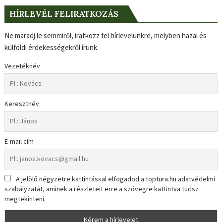
HÍRLEVÉL FELIRATKOZÁS
Ne maradj le semmiről, iratkozz fel hírlevelünkre, melyben hazai és
külföldi érdekességekről írunk.
Vezetéknév
Keresztnév
E-mail cím
A jelölő négyzetre kattintással elfogadod a toptura.hu adatvédelmi
szabályzatát, aminek a részleteit erre a szövegre kattintva tudsz
megtekinteni.