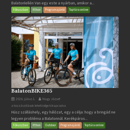
Balatonlellén Van egy este a nyárban, amikor a...
2026
bejegyzéshez
Fókuszban
Itthon
Programajánló
Toptúra online
BalatonBIKE365
2026. július 1.
Nagy József
BalatonBIKE365
a hozzászólások lehetősége kikapcsolva
Húsz szálláshely, egy hálózat, egy a célja: hogy a bringád ne
bejegyzéshez
legyen probléma a Balatonnál. Kerékpáros...
Fókuszban
Itthon
Outdoor
Programajánló
Toptúra online