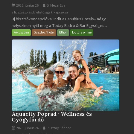
2026. június 26.
B. Mezei Éva
Today
a hozzászólások lehetősége kikapcsolva
Új bisztrókoncepcióval indít a Danubius Hotels– négy
Bistro
helyszínen nyílt meg a Today Bistro & Bar Egységes...
&
Bar
Fókuszban
Gasztro / Hotel
Itthon
Toptúra online
bejegyzéshez
Aquacity Poprad · Wellness és
Gyógyfürdő
2026. június 24.
Pusztay Sándor