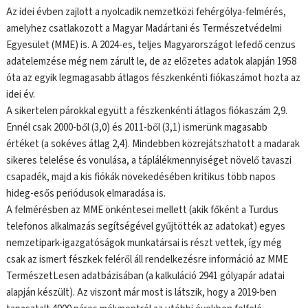
Az idei évben zajlott a nyolcadik nemzetközi fehérgólya-felmérés,
amelyhez csatlakozott a Magyar Madártani és Természetvédelmi
Egyesület (MME) is. A 2024-es, teljes Magyarországot lefedő cenzus
adatelemzése még nem zárult le, de az előzetes adatok alapján 1958
óta az egyik legmagasabb átlagos fészkenkénti fiókaszámot hozta az
idei év.
A sikertelen párokkal együtt a fészkenkénti átlagos fiókaszám 2,9.
Ennél csak 2000-ből (3,0) és 2011-ből (3,1) ismerünk magasabb
értéket (a sokéves átlag 2,4). Mindebben közrejátszhatott a madarak
sikeres telelése és vonulása, a táplálékmennyiséget növelő tavaszi
csapadék, majd a kis fiókák növekedésében kritikus több napos
hideg-esős periódusok elmaradása is.
A felmérésben az MME önkéntesei mellett (akik főként a Turdus
telefonos alkalmazás segítségével gyűjtötték az adatokat) egyes
nemzetipark-igazgatóságok munkatársai is részt vettek, így még
csak az ismert fészkek feléről áll rendelkezésre információ az MME
TermészetLesen adatbázisában (a kalkuláció 2941 gólyapár adatai
alapján készült). Az viszont már most is látszik, hogy a 2019-ben