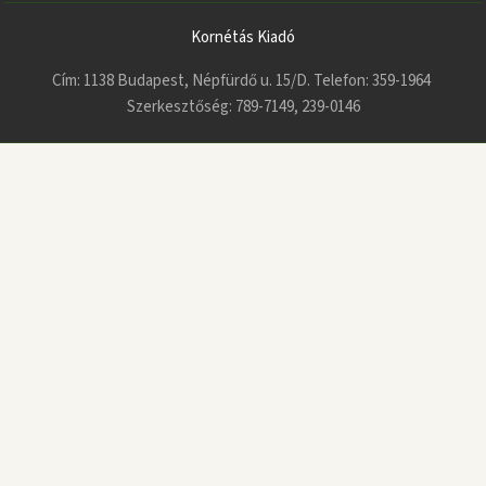
Kornétás Kiadó
Cím: 1138 Budapest, Népfürdő u. 15/D. Telefon: 359-1964
Szerkesztőség: 789-7149, 239-0146