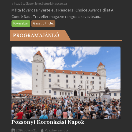
Valletta
a hozzászólások lehetősége kikapcsolva
Málta fővárosa nyerte el a Readers’ Choice Awards díjat A
lett
Condé Nast Traveller magazin rangos szavazásán...
Európa
legjobb
Fókuszban
Gasztro / Hotel
városa
PROGRAMAJÁNLÓ
2025-
ben
bejegyzéshez
Pozsonyi Koronázási Napok
2026. július 21.
Pusztay Sándor