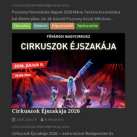
Pozsonyi
a hozzászólások lehetősége kikapcsolva
Pozsonyi Koronázási Napok 2026 Mária Terézia koronázása
Koronázási
kel életre július 24–26. között Pozsony közel 300 éven...
Napok
bejegyzéshez
Fókuszban
Kitekintő
Programajánló
Toptúra online
Cirkuszok Éjszakája 2026
2026. július 9.
B. Mezei Éva
Cirkuszok
a hozzászólások lehetősége kikapcsolva
Cirkuszok Éjszakája 2026 — extra műsor Budapesten és
Éjszakája