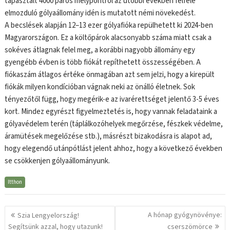
tapasztalt 4000 páros mélypontról az utóbbi években felfelé
elmozduló gólyaállomány idén is mutatott némi növekedést.
A becslések alapján 12–13 ezer gólyafióka repülhetett ki 2024-ben
Magyarországon. Ez a költőpárok alacsonyabb száma miatt csak a
sokéves átlagnak felel meg, a korábbi nagyobb állomány egy
gyengébb évben is több fiókát repíthetett összességében. A
fiókaszám átlagos értéke önmagában azt sem jelzi, hogy a kirepült
fiókák milyen kondícióban vágnak neki az önálló életnek. Sok
tényezőtől függ, hogy megérik-e az ivarérettséget jelentő 3-5 éves
kort. Mindez egyrészt figyelmeztetés is, hogy vannak feladataink a
gólyavédelem terén (táplálkozóhelyek megőrzése, fészkek védelme,
áramütések megelőzése stb.), másrészt bizakodásra is alapot ad,
hogy elegendő utánpótlást jelent ahhoz, hogy a következő években
se csökkenjen gólyaállományunk.
Itthon
Bejegyzés
A hónap gyógynövénye:
Szia Lengyelország!
navigáció
Segítsünk azzal, hogy utazunk!
cserszömörce