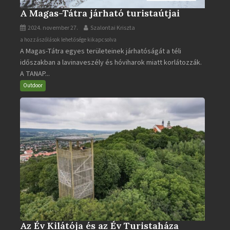
A Magas-Tátra járható turistaútjai
2024. november 27.
Szalontai Kriszta
A
a hozzászólások lehetősége kikapcsolva
A Magas-Tátra egyes területeinek járhatóságát a téli
Magas-
időszakban a lavinaveszély és hóviharok miatt korlátozzák.
Tátra
A TANAP...
járható
turistaútjai
Outdoor
bejegyzéshez
Az Év Kilátója és az Év Turistaháza