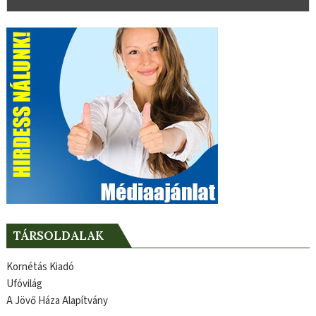
TÁRSOLDALAK
Kornétás Kiadó
Ufóvilág
A Jövő Háza Alapítvány