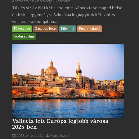
Aquacity
a hozzászólások lehetősége kikapcsolva
Tűz és Víz.Az élet két alapeleme. Kényeztesd magad belső
Poprad
és fizikai egyensúlyra Szlovákia legnagyobb kétszintes
·
wellnessközpontjában....
Wellness
és
Fókuszban
Gasztro / Hotel
Kitekintő
Programajánló
Gyógyfürdő
Toptúra online
bejegyzéshez
Valletta lett Európa legjobb városa
2025-ben
2025. október 13.
Nagy József