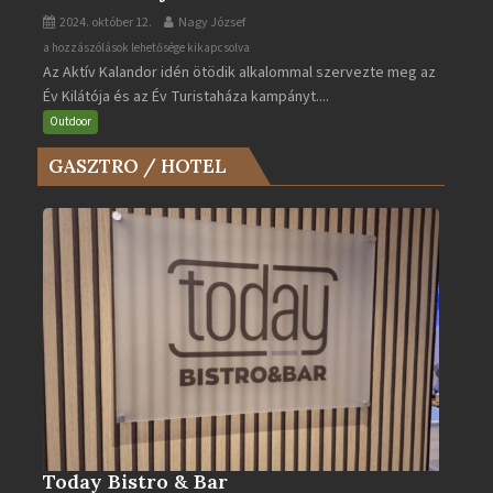
2024. október 12.
Nagy József
Az
a hozzászólások lehetősége kikapcsolva
Az Aktív Kalandor idén ötödik alkalommal szervezte meg az
Év
Év Kilátója és az Év Turistaháza kampányt....
Kilátója
és
Outdoor
az
GASZTRO / HOTEL
Év
Turistaháza
bejegyzéshez
Today Bistro & Bar