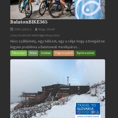
BalatonBIKE365
2026. július 1.
Nagy József
BalatonBIKE365
a hozzászólások lehetősége kikapcsolva
Húsz szálláshely, egy hálózat, egy a célja: hogy a bringád ne
bejegyzéshez
legyen probléma a Balatonnál. Kerékpáros...
Fókuszban
Itthon
Outdoor
Programajánló
Toptúra online