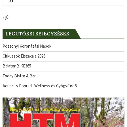
31
« júl
LEGUTÓBBI BEJEGYZÉSEK
Pozsonyi Koronázási Napok
Cirkuszok Éjszakája 2026
BalatonBIKE365
Today Bistro & Bar
Aquacity Poprad · Wellness és Gyógyfürdő