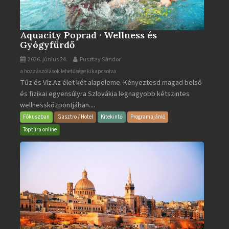
Aquacity Poprad · Wellness és
Gyógyfürdő
2026. június 24.
Pusztay Sándor
Aquacity
a hozzászólások lehetősége kikapcsolva
Tűz és Víz.Az élet két alapeleme. Kényeztesd magad belső
Poprad
és fizikai egyensúlyra Szlovákia legnagyobb kétszintes
·
wellnessközpontjában....
Wellness
és
Fókuszban
Gasztro / Hotel
Kitekintő
Programajánló
Gyógyfürdő
Toptúra online
bejegyzéshez