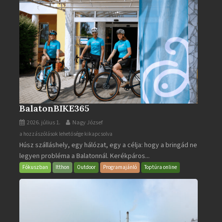
BalatonBIKE365
2026. július 1.
Nagy József
BalatonBIKE365
a hozzászólások lehetősége kikapcsolva
Húsz szálláshely, egy hálózat, egy a célja: hogy a bringád ne
bejegyzéshez
legyen probléma a Balatonnál. Kerékpáros...
Fókuszban
Itthon
Outdoor
Programajánló
Toptúra online