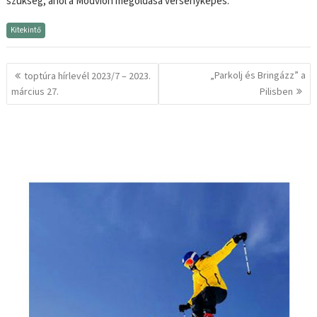
szükség, ahol a Modvion megoldása versenyképes.
Kitekintő
Bejegyzés
„Parkolj és Bringázz” a
toptúra hírlevél 2023/7 – 2023.
navigáció
március 27.
Pilisben