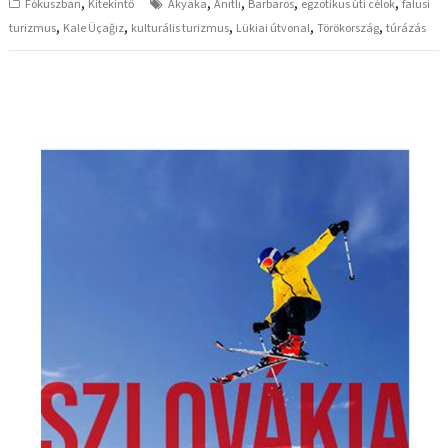
,
,
,
,
,
Fókuszban
Kitekintő
Akyaka
Anıtlı
Barbaros
egzotikus úti célok
falusi
,
,
,
,
,
turizmus
Kale Üçağız
kulturális turizmus
Lükiai útvonal
Törökország
túrázás