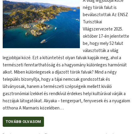
A világ legjobbjai közé
négy török falut is
beválasztottak Az ENSZ
Turisztikai
Világszervezete 2025.
október 17-én jelentette
be, hogy mely 52 falut
választották a világ
legjobbjai közé. Ezt a kitüntetést olyan falvak kapják meg, ahol a
természeti fenntarthatóság és a hagyomány különleges harmóniát
alkot. Miben különlegesek a díjazott török falvak? Mind a négy
település bizonyítja, hogy a tájai nemcsak gondozottak és
látványosak, hanem a természeti szépségeik mellett kiváló
gasztronómiai ízekkel és rendkívül érdekes helyi kultúrával várják a
hozzájuk látogatókat. Akyaka – tengerpart, fenyvesek és a nyugalom
otthona A Marmaris közelében…
TOVÁBB OLVASOM