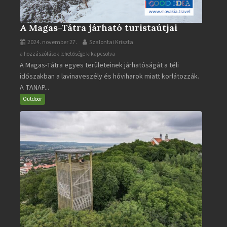
A Magas-Tátra járható turistaútjai
2024. november 27.
Szalontai Kriszta
A
a hozzászólások lehetősége kikapcsolva
A Magas-Tátra egyes területeinek járhatóságát a téli
Magas-
időszakban a lavinaveszély és hóviharok miatt korlátozzák.
Tátra
A TANAP...
járható
turistaútjai
Outdoor
bejegyzéshez