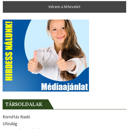
TÁRSOLDALAK
Kornétás Kiadó
Ufóvilág