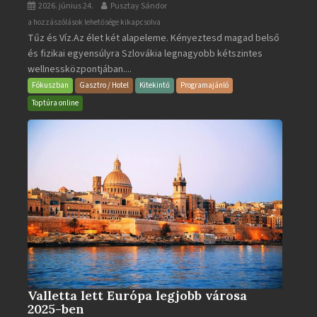
2026. június 24.
Pusztay Sándor
Aquacity
a hozzászólások lehetősége kikapcsolva
Tűz és Víz.Az élet két alapeleme. Kényeztesd magad belső
Poprad
és fizikai egyensúlyra Szlovákia legnagyobb kétszintes
·
wellnessközpontjában....
Wellness
és
Fókuszban
Gasztro / Hotel
Kitekintő
Programajánló
Gyógyfürdő
Toptúra online
bejegyzéshez
Valletta lett Európa legjobb városa
2025-ben