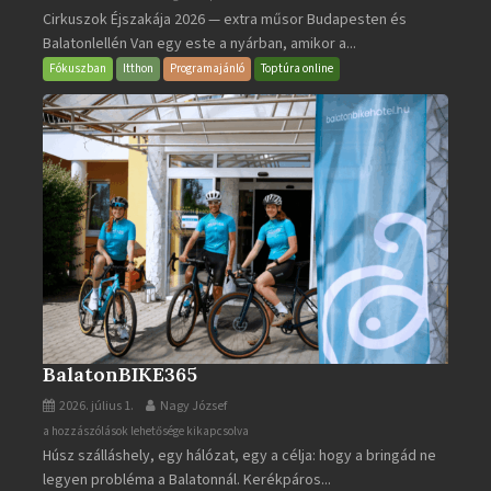
Cirkuszok Éjszakája 2026 — extra műsor Budapesten és
Éjszakája
Balatonlellén Van egy este a nyárban, amikor a...
2026
bejegyzéshez
Fókuszban
Itthon
Programajánló
Toptúra online
BalatonBIKE365
2026. július 1.
Nagy József
BalatonBIKE365
a hozzászólások lehetősége kikapcsolva
Húsz szálláshely, egy hálózat, egy a célja: hogy a bringád ne
bejegyzéshez
legyen probléma a Balatonnál. Kerékpáros...