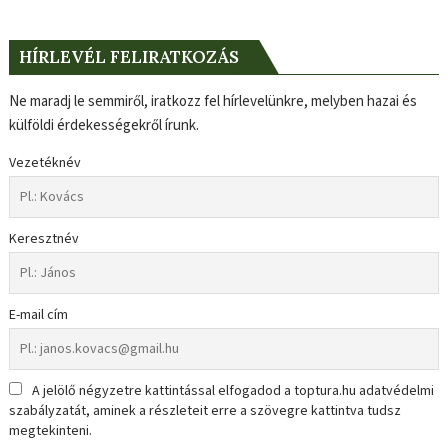
HÍRLEVÉL FELIRATKOZÁS
Ne maradj le semmiről, iratkozz fel hírlevelünkre, melyben hazai és
külföldi érdekességekről írunk.
Vezetéknév
Keresztnév
E-mail cím
A jelölő négyzetre kattintással elfogadod a toptura.hu adatvédelmi
szabályzatát, aminek a részleteit erre a szövegre kattintva tudsz
megtekinteni.