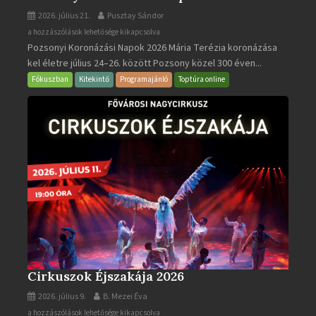
2026. július 21.
Pusztay Sándor
Pozsonyi
a hozzászólások lehetősége kikapcsolva
Pozsonyi Koronázási Napok 2026 Mária Terézia koronázása
Koronázási
kel életre július 24–26. között Pozsony közel 300 éven...
Napok
bejegyzéshez
Fókuszban
Kitekintő
Programajánló
Toptúra online
Cirkuszok Éjszakája 2026
2026. július 9.
B. Mezei Éva
Cirkuszok
a hozzászólások lehetősége kikapcsolva