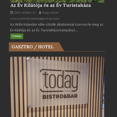
Az Év Kilátója és az Év Turistaháza
2024. október 12.
Nagy József
Az
a hozzászólások lehetősége kikapcsolva
Az Aktív Kalandor idén ötödik alkalommal szervezte meg az
Év
Év Kilátója és az Év Turistaháza kampányt....
Kilátója
és
Outdoor
az
GASZTRO / HOTEL
Év
Turistaháza
bejegyzéshez