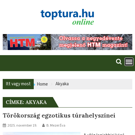
Skip
to
content
Itt vagy most
Akyaka
Home
CÍMKE:
AKYAKA
Törökország egzotikus túrahelyszínei
2025. november 19.
B. Mezei Éva