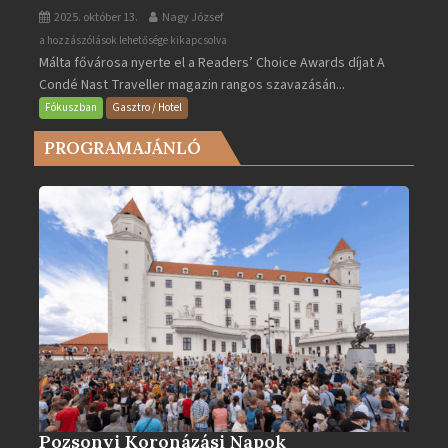
2025. október 13.
Nagy József
Valletta
a hozzászólások lehetősége kikapcsolva
Málta fővárosa nyerte el a Readers’ Choice Awards díjat A
lett
Condé Nast Traveller magazin rangos szavazásán...
Európa
legjobb
Fókuszban
Gasztro / Hotel
városa
PROGRAMAJÁNLÓ
2025-
ben
bejegyzéshez
Pozsonyi Koronázási Napok