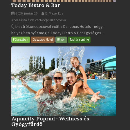
Today Bistro & Bar
2026. június 26.
B. Mezei Éva
Today
a hozzászólások lehetősége kikapcsolva
Új bisztrókoncepcióval indít a Danubius Hotels– négy
Bistro
helyszínen nyílt meg a Today Bistro & Bar Egységes...
&
Bar
Fókuszban
Gasztro / Hotel
Itthon
Toptúra online
bejegyzéshez
Aquacity Poprad · Wellness és
Gyógyfürdő